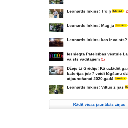
Leonards Inkins: Troļļi
(
Leonards Inkins: Maģija
Leonards Inkins: kas ir valsts?
Iesniegta Pateicības vēstule La
valsts vadītājiem
(1)
Džejs Lī Grēdijs: Kā uzlādēt ga
baterijas jeb 7 veidi lūgšanu d
atjaunošanai 2020.gadā
Leonards Inkins: Viltus ziņas
Rādīt visas jaunākās ziņas