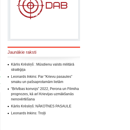
Jaunākie raksti
Kārlis Krēsliņš : Mūsdienu valsts militārā
stratēģija
Leonards Inkins: Par “Krievu pasaules”
smaku un pašsaprotamām lietām
s
“Brīvības konvojs” 2022, Perona un Filmiha
prognozes, kā arī Krievijas uzmākšanās
nenovērtēšana
Kārlis Krēsliņš: NĀKOTNES PASAULE
Leonards Inkins: Troļļi