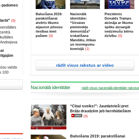
s padomes
Balsošana 2019:
Nacionālā
Prezidents
partiju
parakstīšanai
identitāte:
Donalds Tramps
darbi”
(0)
(AP)
atvērts likums
“Uzvaras
aicināja ar likuma
 labas
versitātes
atjaunot pilsoņu
pieminekļa
spēku aizsargāt
tiesības lemt
demontāža”
nedzimušu bērnu
as ebreju
 centrā
pašiem
(0)
izskatīšana
dzīvību
(0)
kultātes
Mandātu, ētikas
ma laikā
s Andrejeva
un iesniegumu
ustamo
rbs tulkots
komisijā
(1)
mai
ārtībā.
s, un tas
stīgajām
acionālās
rības un LU
i kritizēja
bības
rādīt visus rakstus ar video
laikā
 LU
ūsu valsts
, tomēr
drisko
s 100
auts 20.
ikāne
ijas
ā.
kumiem bija
Nacionālā identitāte
ūgšanu
rādīt visus nacionālā identitāte rakstu
”, tās
s
r valsts
“Cīņai sveiks!”: Jaunlatvieši pret
 kristīgām
Brāļu draudzēm jeb hernhūtiešiem
 zemē.
(0)
Balsošana 2019: parakstīšanai