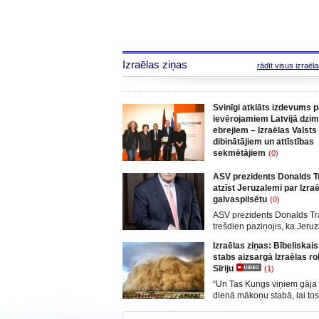
Izraēlas ziņas
rādīt visus izraēl
Svinīgi atklāts izdevums p
ievērojamiem Latvijā dzi
ebrejiem – Izraēlas Valsts
dibinātājiem un attīstības
sekmētājiem
(0)
2018. gada 5. martā Telavi
ASV prezidents Donalds 
kultūras centrā Enav svinīgi
atzīst Jeruzalemi par Izra
atklāts izdevums “No Latvija
galvaspilsētu
(0)
Vidusjūrai – Izcilie Latvijas 
Izraēlas Valsts dibinātāji un
ASV prezidents Donalds T
sekmētāji”. Bukletā apkopot
trešdien paziņojis, ka Jeru
slavenu, Latvijā dzimušu e
atzīta par Izraēlas galvaspi
Izraēlas ziņas: Bībeliska
dzīvesstāsti – divdesmit ast
atsakoties no desmitgadēm
stabs aizsargā Izraēlas ro
cilvēku biogrāfijas, kuri vei
piesardzīgās Vašingtonas p
Sīriju
(1)
nozīmīgu pienesumu Izraēl
riskējot izraisīt jaunu varda
nodibināšanā un izaugsmē,
uzliesmojumu Tuvajos Aus
“Un Tas Kungs viņiem gāja 
vārdi ar zelta burtiem ir
„Esmu izlēmis, ka pienācis 
dienā mākoņu stabā, lai tos
Jeruzalemi oficiāli atzīt par
ceļu, bet naktī uguns stabā, 
galvaspilsētu. Tā ir pareiza 
tiem būtu apgaismots dien