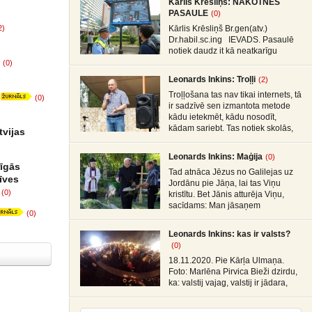
Kārlis Krēsliņš: NĀKOTNES
iespēju laiks Smēķētāji Kāds mans
PASAULE
(0)
draugs publicējot facebūkā dažus
2)
Kārlis Krēsliņš Br.gen(atv.)
Dr.habil.sc.ing IEVADS. Pasaulē
notiek daudz it kā neatkarīgu
notikumu. ASV prezidenta
(0)
vēlēšanas un sabiedrības
Leonards Inkins: Troļļi
(2)
sašķelšanās divās diezgan
Troļļošana tas nav tikai internets, tā
radikālās
(0)
ir sadzīvē sen izmantota metode
kādu ietekmēt, kādu nosodīt,
kādam sariebt. Tas notiek skolās,
tvijas
Leonards Inkins: Maģija
(0)
rīgās
Tad atnāca Jēzus no Galilejas uz
zīves
Jordānu pie Jāņa, lai tas Viņu
(0)
kristītu. Bet Jānis atturēja Viņu,
sacīdams: Man jāsaņem
(0)
Leonards Inkins: kas ir valsts?
(0)
18.11.2020. Pie Kārļa Ulmaņa.
Foto: Marlēna Pirvica Bieži dzirdu,
ka: valstij vajag, valstij ir jādara,
valstij ir jārūpējas, valstij ir