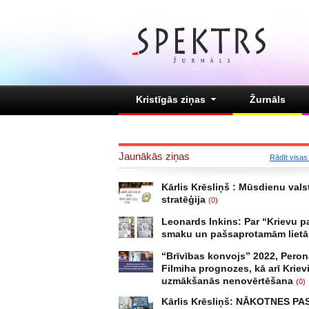
Kristīgās ziņas
Žurnāls
Jaunākās ziņas
Rādīt visas
Kārlis Krēsliņš : Mūsdienu valst
stratēģija
(0)
Leonards Inkins: Par “Krievu p
smaku un pašsaprotamām liet
“Brīvības konvojs” 2022, Pero
Filmiha prognozes, kā arī Kriev
uzmākšanās nenovērtēšana
(0)
Kārlis Krēsliņš: NĀKOTNES P