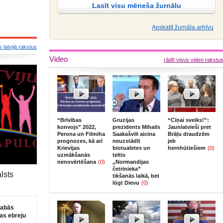
Lasīt visu mēneša žurnālu
Apskatīt žurnāla arhīvu
s latvijā rakstus
Video
rādīt visus video rakstu
“Brīvības
Gruzijas
“Cīņai sveiks!”:
konvojs” 2022,
prezidents Mihails
Jaunlatvieši pret
Perona un Filmiha
Saakašvili aicina
Brāļu draudzēm
prognozes, kā arī
neuzstādīt
jeb
Krievijas
biotualetes un
hernhūtiešiem
(0)
uzmākšanās
teltis
nenovērtēšana
(0)
„Normandijas
četrinieka”
lsts
tikšanās laikā, bet
lūgt Dievu
(0)
labās
jas ebreju