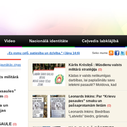
Video
Nacionālā identitāte
Ceļvedis labklājībā
„Es esmu ceļš, patiesība un dzīvība.” (Jāņa 14:6)
Seko mums:
 jaunākās ziņas
Kārlis Krēsliņš : Mūsdienu valsts
militārā stratēģija
(0)
Kādas ir valsts nelikumīgas
s militārā
darbības, lai paplašinātu savu
ietekmi pasaulē? Moldova, kad
sabruka PSRS, Gruzijā, kur bija
asaules”
iekšējais konflikts, miera
ām
Leonards Inkins: Par “Krievu
(0)
pasaules” smaku un
na un
pašsaprotamām lietām
(0)
ijas
Leonards Inkins: Biedrības
“Latvietis” biedrs, grāmatu
autors: Neizmantoto iespēju laiks:
ASAULE
(0)
daļa. Atgriešanās, Neizmantoto