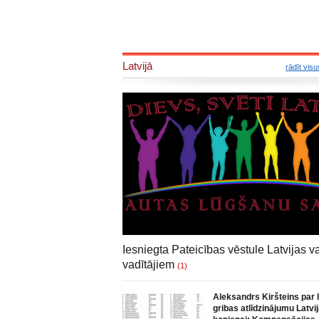
Latvijā
rādīt visu
Iesniegta Pateicības vēstule Latvijas va
vadītājiem
(1)
Aleksandrs Kiršteins par 
gribas atlīdzinājumu Latvi