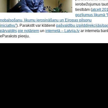
ierobežojumus tau
tiesībām (
atcelt 20
gozījumus likumā “
nobalsošanu, likumu ierosināšanu un Eiropas pilsoņu
iniciatīvu”
). Parakstīt var klātienē
pašvaldību izpilddirekcijās/pa
pārvaldēs
pie notāriem
un
internetā – Latvija.lv
ar interneta ban
eParaksts pieeju.