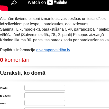
Aicinām ikvienu pilsoni izmantot savas tiesības un iesaistīties –
līdzcilvēkiem par iespēju parakstīties, dot uzdevumu
Saeimai. Likumprojekta parakstīšana CVK pārraudzībā ir pielīd
vēlēšanām! (Satversmes 65., 78., 2. panti) Pilsoņus aizsargā
Krimināllikuma 90. pants, tas paredz sodu par parakstīšanas k
Papildus informācija
atvertaparvaldiba.lv
0
komentāri
Uzraksti, ko domā
Vārds:
E-pasts:
www: