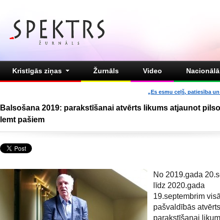
Kristīgās ziņas
Žurnāls
Video
Nacionālā 
„Es esmu ceļš, patiesība un 
Balsošana 2019: parakstīšanai atvērts likums atjaunot pils
lemt pašiem
No 2019.gada 20.
līdz 2020.gada
19.septembrim vis
pašvaldībās atvērts
parakstīšanai likum