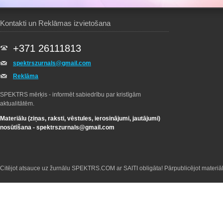
Kontakti un Reklāmas izvietošana
+371 26111813
spektrszurnals@gmail.com
Reklāma
SPEKTRS mērķis - informēt sabiedrību par kristīgām
aktualitātēm.
Materiālu (ziņas, raksti, vēstules, ierosinājumi, jautājumi)
nosūtīšana -
spektrszurnals@gmail.com
Citējot atsauce uz žurnālu SPEKTRS.COM ar SAITI obligāta! Pārpublicējot materiā