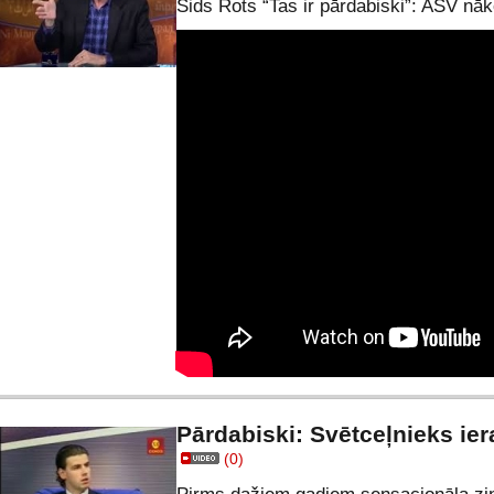
Sids Rots “Tas ir pārdabiski”: ASV nā
Pārdabiski: Svētceļnieks ier
(0)