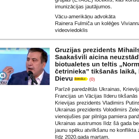
imunizācijas jautājumos.
Vācu-amerikāņu advokāta
Rainera Fulmiča un kolēģes Viviann
videoviedoklis
Gruzijas prezidents Mihail
Saakašvili aicina neuzstād
biotualetes un teltis „Nor
četrinieka” tikšanās laikā, 
Dievu
(0)
Parīzē paredzētās Ukrainas, Krievij
Francijas un Vācijas līderu tikšanās 
Krievijas prezidents Vladimirs Putin
Ukrainas prezidents Volodimirs Zelen
vienojušies par pilnīga pamiera pa
Ukrainas austrumos līdz šā gada b
jaunu spēku atvilkšanu no konflikta
līdz 2020.gada martam.