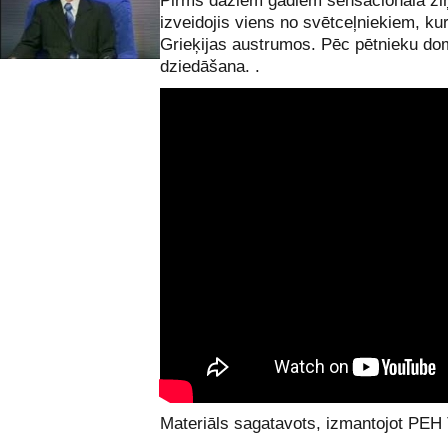
Pirms dažiem gadiem sensacionāla ziņa 
izveidojis viens no svētceļniekiem, ku
Grieķijas austrumos. Pēc pētnieku do
dziedāšana. .
Materiāls sagatavots, izmantojot Р