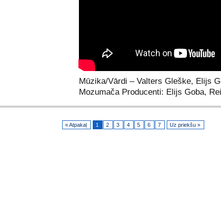
Mūzika/Vārdi – Valters Gleške, Elijs 
Mozumača Producenti: Elijs Goba, Rei
« Atpakaļ
1
2
3
4
5
6
7
Uz priekšu »