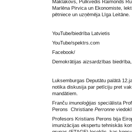
Maklakovs, Pulkvedis Raimonds Ru
Marlēna Pirvica un Ekonomiste, lekt
pētniece un uzņēmēja Līga Leitāne.
YouTube/biedrība Latvietis
YouTube/spektrs.com
Facebook/
Demokrātijas aizsardzības biedrība
Luksemburgas Deputātu palātā 12.j
notika diskusija par petīciju pret va
mandātiem.
Franču
imunoloģijas
speciālista Prof
Perons Christiane
Perronne
viedokl
Profesors Kristians Perons bija Eir
imunizācijas ekspertu tehniskās kon
grupas (ETAGE) loceklis, kas kons