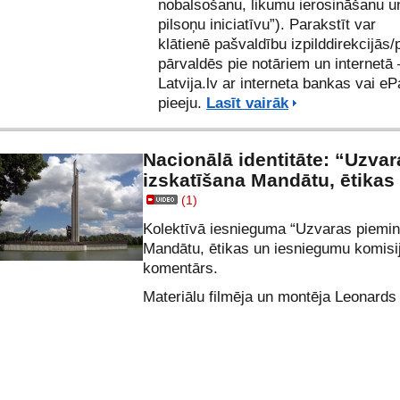
nobalsošanu, likumu ierosināšanu u
pilsoņu iniciatīvu”
). Parakstīt var
klātienē
pašvaldību izpilddirekcijās
pārvaldēs
pie notāriem
un
internetā 
Latvija.lv
ar interneta bankas vai eP
pieeju.
Lasīt vairāk
Nacionālā identitāte: “Uzva
izskatīšana Mandātu, ētikas
(1)
Kolektīvā iesnieguma “Uzvaras piemin
Mandātu, ētikas un iesniegumu komisi
komentārs.
Materiālu filmēja un montēja Leonards 