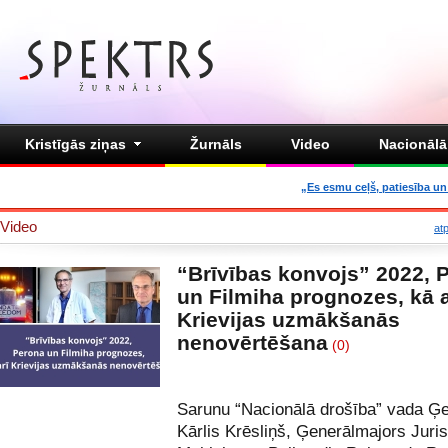
Kristīgās ziņas
Žurnāls
Video
Nacionālā 
„Es esmu ceļš, patiesība un 
Video
at
“Brīvības konvojs” 2022, 
un Filmiha prognozes, kā a
Krievijas uzmākšanās
nenovērtēšana
(0)
Sarunu “Nacionālā drošība” vada Ģe
Kārlis Krēsliņš, Ģenerālmajors Juris