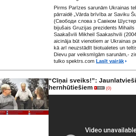
Pirms Parīzes sarunām Ukrainas tel
pārraidē „Vārda brīvība ar Saviku Š
(Свободи слова з Савіком Шусте
bijušais Gruzijas prezidents Mihails
Saakašvili
Mikheil Saakashvili
(2004
aicināja būt vienotiem ar Ukrainas p
kā arī neuzstādīt biotualetes un telti
Dievu par veiksmīgām sarunām,- zi
tulko spektrs.com
Lasīt vairāk
“Cīņai sveiks!”: Jaunlatvieš
hernhūtiešiem
(0)