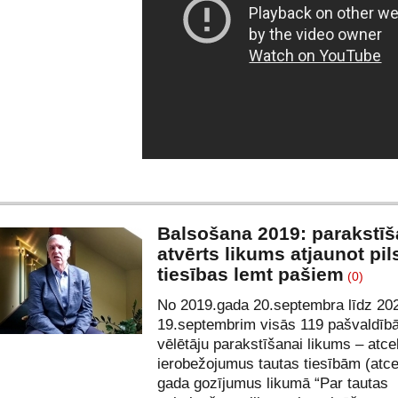
Balsošana 2019: parakstīš
atvērts likums atjaunot pi
tiesības lemt pašiem
(0)
No 2019.gada 20.septembra līdz 20
19.septembrim visās 119 pašvaldībā
vēlētāju parakstīšanai likums – atcel
ierobežojumus tautas tiesībām (
atce
gada gozījumus likumā “Par tautas