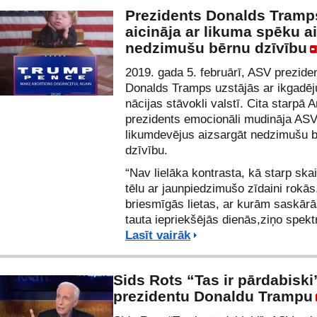
Prezidents Donalds Tramp
aicināja ar likuma spēku a
nedzimušu bērnu dzīvību
2019. gada 5. februārī, ASV prezide
Donalds Tramps uzstājās ar ikgadēj
nācijas stāvokli valstī. Cita starpā 
prezidents emocionāli mudināja AS
likumdevējus aizsargāt nedzimušu 
dzīvību.
“Nav lielāka kontrasta, kā starp ska
tēlu ar jaunpiedzimušo zīdaini rokās
briesmīgās lietas, ar kurām saskār
tauta iepriekšējās dienās,ziņo spek
Lasīt vairāk
Sids Rots “Tas ir pārdabisk
prezidentu Donaldu Trampu