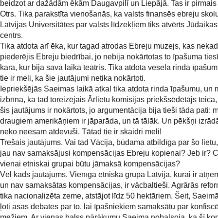
beidzot ar dažādām ēkām Daugavpilī un Liepājā. Tas ir pirmais
Otrs. Tika parakstīta vienošanās, ka valsts finansēs ebreju skol
Latvijas Universitātes par valsts līdzekļiem tiks atvērts Jūdaikas
centrs.
Tika atdota arī ēka, kur tagad atrodas Ebreju muzejs, kas neka
piederējis Ebreju biedrībai, jo nebija nokārtotas to īpašuma tie
kara, kur bija savā laikā teātris. Tika atdota vesela rinda īpašu
tie ir meli, ka šie jautājumi netika nokārtoti.
Iepriekšējās Saeimas laikā atkal tika atdota rinda īpašumu, un 
izbrīna, ka tad toreizējais Ārlietu komisijas priekšsēdētājs teica,
šis jautājums ir nokārtots, jo argumentācija bija tieši tāda pati:
draugiem amerikāņiem ir jāparāda, un tā tālāk. Un pēkšņi izrād
neko neesam atdevuši. Tātad tie ir skaidri meli!
Trešais jautājums. Vai tad Vācija, būdama atbildīga par šo lietu
jau nav samaksājusi kompensācijas Ebreju kopienai? Jeb ir? C
vienai etniskai grupai būtu jāmaksā kompensācijas?
Vēl kāds jautājums. Vienīgā etniskā grupa Latvijā, kurai ir atņe
un nav samaksātas kompensācijas, ir vācbaltieši. Agrārās refor
tika nacionalizēta zeme, atstājot līdz 50 hektāriem. Šeit, Saeimā
ļoti asas debates par to, lai īpašniekiem samaksātu par konfisc
mežiem. Ar vienas balss pārākumu Saeima nobalsoja, ka šī k