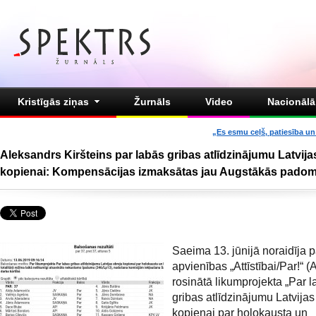
Kristīgās ziņas
Žurnāls
Video
Nacionālā 
„Es esmu ceļš, patiesība un 
Aleksandrs Kiršteins par labās gribas atlīdzinājumu Latvija
kopienai: Kompensācijas izmaksātas jau Augstākās padom
Saeima 13. jūnijā noraidīja pa
apvienības „Attīstībai/Par!“ (
rosinātā likumprojekta „Par 
gribas atlīdzinājumu Latvijas
kopienai par holokausta un