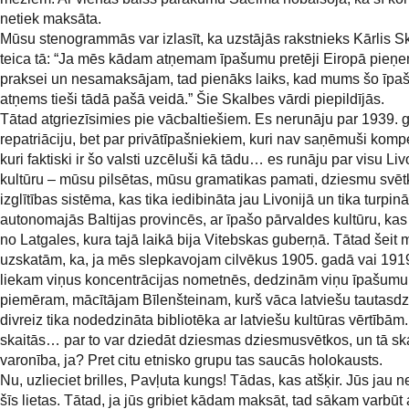
netiek maksāta.
Mūsu stenogrammās var izlasīt, ka uzstājās rakstnieks Kārlis S
teica tā: “Ja mēs kādam atņemam īpašumu pretēji Eiropā pieņe
praksei un nesamaksājam, tad pienāks laiks, kad mums šo īp
atņems tieši tādā pašā veidā.” Šie Skalbes vārdi piepildījās.
Tātad atgriezīsimies pie vācbaltiešiem. Es nerunāju par 1939. 
repatriāciju, bet par privātīpašniekiem, kuri nav saņēmuši komp
kuri faktiski ir šo valsti uzcēluši kā tādu… es runāju par visu Liv
kultūru – mūsu pilsētas, mūsu gramatikas pamati, dziesmu svēt
izglītības sistēma, kas tika iedibināta jau Livonijā un tika turpinā
autonomajās Baltijas provincēs, ar īpašo pārvaldes kultūru, kas
no Latgales, kura tajā laikā bija Vitebskas guberņā. Tātad šeit 
uzskatām, ka, ja mēs slepkavojam cilvēkus 1905. gadā vai 191
liekam viņus koncentrācijas nometnēs, dedzinām viņu īpašumu
piemēram, mācītājam Bīlenšteinam, kurš vāca latviešu tautasd
divreiz tika nodedzināta bibliotēka ar latviešu kultūras vērtībām
skaitās… par to var dziedāt dziesmas dziesmusvētkos, un tā sk
varonība, ja? Pret citu etnisko grupu tas saucās holokausts.
Nu, uzlieciet brilles, Pavļuta kungs! Tādas, kas atšķir. Jūs jau ne
šīs lietas. Tātad, ja jūs gribiet kādam maksāt, tad sākam varbūt 