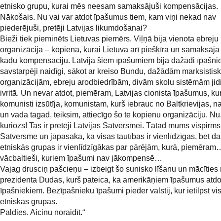
etnisko grupu, kurai mēs neesam samaksājuši kompensācijas.
Nākošais. Nu vai var atdot īpašumus tiem, kam viņi nekad nav
piederējuši, pretēji Latvijas likumdošanai?
Bieži tiek pieminēts Lietuvas piemērs. Viļņā bija vienota ebreju
organizācija – kopiena, kurai Lietuva arī piešķīra un samaksāja 
kādu kompensāciju. Latvijā šiem īpašumiem bija dažādi īpašnie
savstarpēji naidīgi, sākot ar kreiso Bundu, dažādām marksisti
organizācijām, ebreju arodbiedrībām, divām skolu sistēmām jid
ivritā. Un nevar atdot, piemēram, Latvijas cionista īpašumus, ku
komunisti izsūtīja, komunistam, kurš iebrauc no Baltkrievijas, n
un vada tagad, teiksim, attiecīgo šo te kopienu organizāciju. Nu, 
kuriozs! Tas ir pretēji Latvijas Satversmei. Tātad mums vispirms
Satversme un jāpasaka, ka visas tautības ir vienlīdzīgas, bet d
etniskās grupas ir vienlīdzīgākas par pārējām, kurā, piemēram…
vācbaltieši, kuriem īpašumi nav jākompensē…
Vajag drusciņ pašcieņu – izbeigt šo sunisko līšanu un mācīties 
prezidenta Dudas, kurš pateica, ka amerikāņiem īpašumus atdod
īpašniekiem. Bezīpašnieku īpašumi pieder valstij, kur ietilpst vi
etniskās grupas.
Paldies. Aicinu noraidīt.“