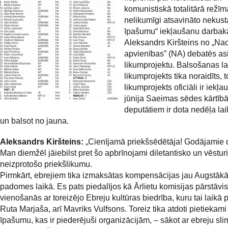
komunistiskā totalitārā režīm
nelikumīgi atsavināto nekus
īpašumu“ iekļaušanu darbakā
Aleksandrs Kiršteins no „Na
apvienības” (NA) debatēs asi 
likumprojektu. Balsošanas la
likumprojekts tika noraidīts, 
likumprojekts oficiāli ir iekļau
jūnija Saeimas sēdes kārtīb
deputātiem ir dota nedēļa lai
un balsot no jauna.
Aleksandrs Kiršteins:
„Cienījamā priekšsēdētāja! Godājamie d
Man diemžēl jāiebilst pret šo apbrīnojami diletantisko un vēsturi
neizprotošo priekšlikumu.
Pirmkārt, ebrejiem tika izmaksātas kompensācijas jau Augstāk
padomes laikā. Es pats piedalījos kā Ārlietu komisijas pārstāvis
vienošanās ar toreizējo Ebreju kultūras biedrība, kuru tai laikā 
Ruta Marjaša, arī Mavriks Vulfsons. Toreiz tika atdoti pietiekam
īpašumu, kas ir piederējuši organizācijām, – sākot ar ebreju sli