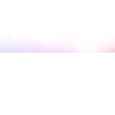
Kontakti un Reklāmas izvietošana
+371 26111813
spektrszurnals@gmail.com
Reklāma
SPEKTRS mērķis - informēt sabiedrību par kristīgām
aktualitātēm.