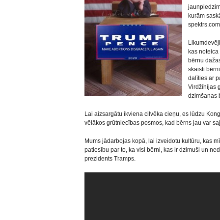
jaunpiedzimu
kurām saskā
spektrs.com
Likumdevēji
kas noteica
bērnu dažas
skaisti bērn
dalīties ar 
Virdžīnijas 
dzimšanas b
Lai aizsargātu ikviena cilvēka cieņu, es lūdzu Kon
vēlākos grūtniecības posmos, kad bērns jau var s
Mums jādarbojas kopā, lai izveidotu kultūru, kas mī
patiesību par to, ka visi bērni, kas ir dzimuši un nedz
prezidents Tramps.