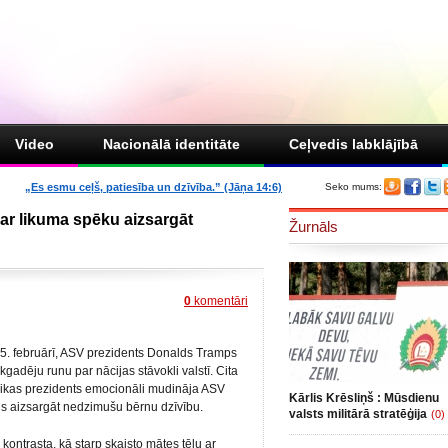
Video
Nacionālā identitāte
Ceļvedis labklājībā
„Es esmu ceļš, patiesība un dzīvība.” (Jāņa 14:6)
Seko mums:
ar likuma spēku aizsargāt
Žurnāls
0
komentāri
5. februārī, ASV prezidents Donalds Tramps
ikgadēju runu par nācijas stāvokli valstī. Cita
ikas prezidents emocionāli mudināja ASV
Kārlis Krēsliņš : Mūsdienu
s aizsargāt nedzimušu bērnu dzīvību.
valsts militārā stratēģija
(0)
 kontrasta, kā starp skaisto mātes tēlu ar