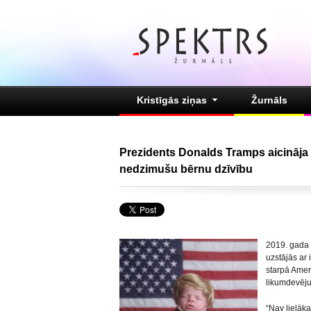
Kristīgās ziņas
Žurnāls
Prezidents Donalds Tramps aicināja 
nedzimušu bērnu dzīvību
2019. gada 
uzstājās ar 
starpā Amer
likumdevēju
“Nav lielāka