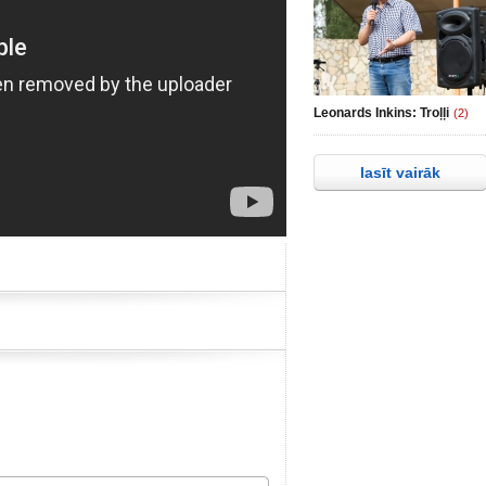
Leonards Inkins: Troļļi
(2)
lasīt vairāk