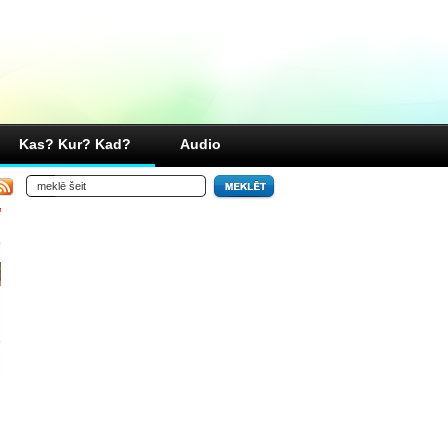
Kas? Kur? Kad?
Audio