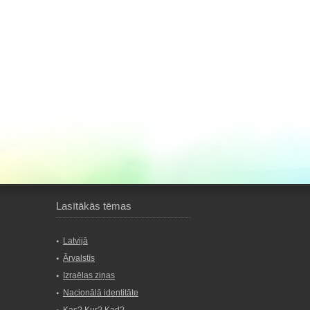
Lasītākās tēmas
Latvijā
Ārvalstīs
Izraēlas ziņas
Nacionālā identitāte