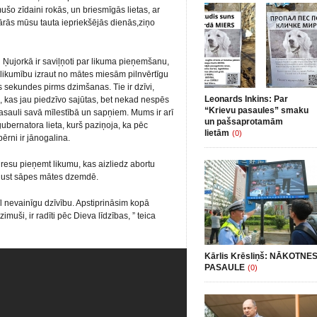
šo zīdaini rokās, un briesmīgās lietas, ar
rās mūsu tauta iepriekšējās dienās,ziņo
 Ņujorkā ir saviļņoti par likuma pieņemšanu,
 likumību izraut no mātes miesām pilnvērtīgu
 sekundes pirms dzimšanas. Tie ir dzīvi,
Leonards Inkins: Par
i, kas jau piedzīvo sajūtas, bet nekad nespēs
“Krievu pasaules” smaku
pasauli savā mīlestībā un sapņiem. Mums ir arī
un pašsaprotamām
gubernatora lieta, kurš paziņoja, ka pēc
lietām
(0)
ērni ir jānogalina.
gresu pieņemt likumu, kas aizliedz abortu
ajust sāpes mātes dzemdē.
l nevainīgu dzīvību. Apstiprināsim kopā
imuši, ir radīti pēc Dieva līdzības, ” teica
Kārlis Krēsliņš: NĀKOTNE
PASAULE
(0)