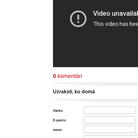
0
komentāri
Uzraksti, ko domā
Vārds:
E-pasts:
www: