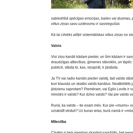
sabiedrībā spēcīgas emocijas, bailes vai dusmas, pat t
viltus ziņas savu uzdevumu ir sasniegušas.
Kā lai cilvēks atšķir sistemātiskas viltus ziņas no v
Valsts
Visi ziņu kanāli kādam pieder, un šim kādam ir savs
draudzīgas attiecības, ģimenes stāvoklis, un tāpēc 
publicē, stāsta to, kas, viņaprāt, ir jāstāsta.
Ja TV vai radio kanāls pieder valstij, tad valsts stāsta
kuri klausās un skatās valsts kanālus. Neatbildēts j
jēdzienu saprotam? Piemēram, vai Egils Levits ir va
ministrs ir valsts? Kur dzīvo valsts? Vai pie valsts va
Runā, ka valsts – tie esam mēs. Kur pie «mums» va
uzrakstīt vēstuli? Uz kuras ielas, kurā namā ir «m
Mīlestība
Cilvēks ir liels meistars skaidrot sarežģīto, bet ne