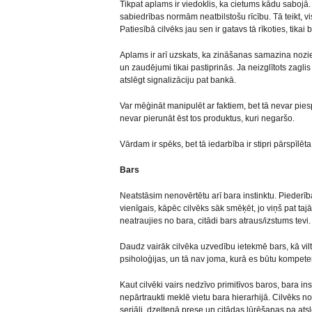
Tikpat aplams ir viedoklis, ka cietums kādu sabojā. 
sabiedrības normām neatbilstošu rīcību. Tā teikt, vis
Patiesībā cilvēks jau sen ir gatavs tā rīkoties, tikai b
Aplams ir arī uzskats, ka zināšanas samazina nozi
un zaudējumi tikai pastiprinās. Ja neizglītots zaglis
atslēgt signalizāciju pat bankā.
Var mēģināt manipulēt ar faktiem, bet tā nevar pies
nevar pierunāt ēst tos produktus, kuri negaršo.
Vārdam ir spēks, bet tā iedarbība ir stipri pārspīlēta
Bars
Neatstāsim nenovērtētu arī bara instinktu. Piederībai
vienīgais, kāpēc cilvēks sāk smēķēt, jo viņš pat taj
neatraujies no bara, citādi bars atraus/izstums tevi.
Daudz vairāk cilvēka uzvedību ietekmē bars, kā vi
psiholoģijas, un tā nav joma, kurā es būtu kompeten
Kaut cilvēki vairs nedzīvo primitīvos baros, bara in
nepārtraukti meklē vietu bara hierarhijā. Cilvēks no 
seriāli, dzeltenā prese un citādas lūrēšanas pa at