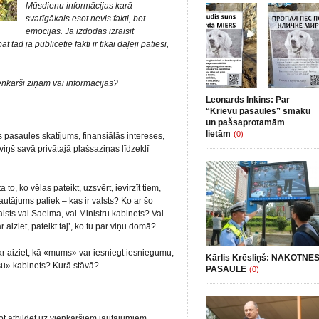
Mūsdienu informācijas karā
svarīgākais esot nevis fakti, bet
emocijas. Ja izdodas izraisīt
ad ja publicētie fakti ir tikai daļēji patiesi,
ienkārši ziņām vai informācijas?
Leonards Inkins: Par
“Krievu pasaules” smaku
un pašsaprotamām
lietām
(0)
 pasaules skatījums, finansiālās intereses,
viņš savā privātajā plašsaziņas līdzeklī
 to, ko vēlas pateikt, uzsvērt, ievirzīt tiem,
autājums paliek – kas ir valsts? Ko ar šo
lsts vai Saeima, vai Ministru kabinets? Vai
r aiziet, pateikt taj’, ko tu par viņu domā?
r aiziet, kā «mums» var iesniegt iesniegumu,
Kārlis Krēsliņš: NĀKOTNE
ūsu» kabinets? Kurā stāvā?
PASAULE
(0)
prot atbildēt uz vienkāršiem jautājumiem.