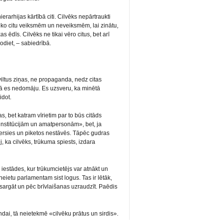
rarhijas kārtībā citi. Cilvēks nepārtraukti
seko citu veiksmēm un neveiksmēm, lai zinātu,
as ēdīs. Cilvēks ne tikai vēro citus, bet arī
odiet, – sabiedrībā.
viltus ziņas, ne propaganda, nedz citas
, tā es nedomāju. Es uzsveru, ka minētā
idot.
as, bet katram vīrietim par to būs citāds
 institūcijām un amatpersonām», bet, ja
ķersies un piketos nestāvēs. Tāpēc gudras
j, ka cilvēks, trūkuma spiests, izdara
estādes, kur trūkumcietējs var atnākt un
 neietu parlamentam sist logus. Tas ir lētāk,
, sargāt un pēc brīvlaišanas uzraudzīt. Paēdis
dai, tā neietekmē «cilvēku prātus un sirdis».