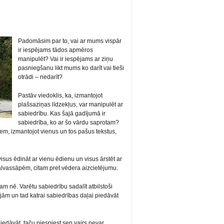
Padomāsim par to, vai ar mums vispār
ir iespējams tādos apmēros
manipulēt? Vai ir iespējams ar ziņu
pasniegšanu likt mums ko darīt vai tieši
otrādi – nedarīt?
Pastāv viedoklis, ka, izmantojot
plašsaziņas līdzekļus, var manipulēt ar
sabiedrību. Kas šajā gadījumā ir
sabiedrība, ko ar šo vārdu saprotam?
em, izmantojot vienus un tos pašus tekstus,
isus ēdināt ar vienu ēdienu un visus ārstēt ar
 galvassāpēm, citam pret vēdera aizcietējumu.
m nē. Varētu sabiedrību sadalīt atbilstoši
ām un tad katrai sabiedrības daļai piedāvāt
piedāvāt, taču piespiest sen vairs nevar.