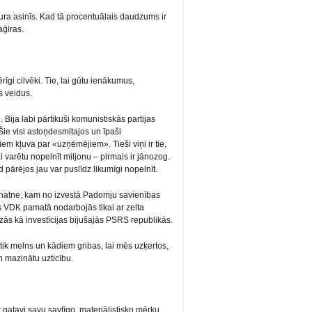
upura asinīs. Kad tā procentuālais daudzums ir
aģiras.
rīgi cilvēki. Tie, lai gūtu ienākumus,
s veidus.
 Bija labi pārtikuši komunistiskās partijas
 Šie visi astoņdesmitajos un īpaši
m kļuva par «uzņēmējiem». Tieši viņi ir tie,
i varētu nopelnīt miljonu – pirmais ir jānozog.
 pārējos jau var puslīdz likumīgi nopelnīt.
natne, kam no izvestā Padomju savienības
 VDK pamatā nodarbojās tikai ar zelta
ezās kā investīcijas bijušajās PSRS republikās.
tik melns un kādiem gribas, lai mēs uzķertos,
n mazinātu uzticību.
i ir gatavi savu savtīgo, materiālistisko mērķu