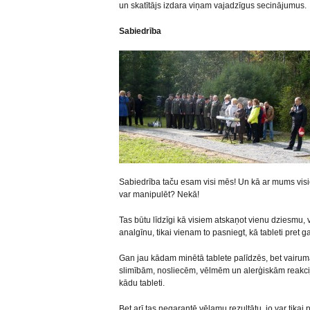
un skatītājs izdara viņam vajadzīgus secinājumus.
Sabiedrība
Sabiedrība taču esam visi mēs! Un kā ar mums visi
var manipulēt? Nekā!
Tas būtu līdzīgi kā visiem atskaņot vienu dziesmu, v
analgīnu, tikai vienam to pasniegt, kā tableti pret
Gan jau kādam minētā tablete palīdzēs, bet vairuma
slimībām, nosliecēm, vēlmēm un alerģiskām reakcij
kādu tableti.
Bet arī tas negarantē vēlamu rezultātu, jo var tikai 