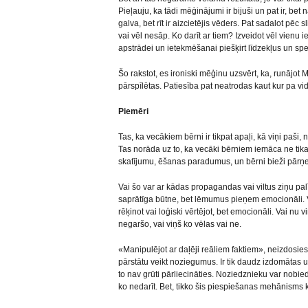
Pieļauju, ka tādi mēģinājumi ir bijuši un pat ir, bet
galva, bet rīt ir aizcietējis vēders. Pat sadalot pēc
vai vēl nesāp. Ko darīt ar tiem? Izveidot vēl vien
apstrādei un ietekmēšanai piešķirt līdzekļus un spec
Šo rakstot, es ironiski mēģinu uzsvērt, ka, runājot M
pārspīlētas. Patiesība pat neatrodas kaut kur pa vidu,
Piemēri
Tas, ka vecākiem bērni ir tikpat apaļi, kā viņi paši,
Tas norāda uz to, ka vecāki bērniem iemāca ne tikai
skatījumu, ēšanas paradumus, un bērni bieži pārņ
Vai šo var ar kādas propagandas vai viltus ziņu pal
saprātīga būtne, bet lēmumus pieņem emocionāli. 
rēķinot vai loģiski vērtējot, bet emocionāli. Vai nu 
negaršo, vai viņš ko vēlas vai ne.
«Manipulējot ar daļēji reāliem faktiem», neizdosies 
pārstātu veikt noziegumus. Ir tik daudz izdomātas
to nav grūti pārliecināties. Noziedznieku var nobiedē
ko nedarīt. Bet, tikko šis piespiešanas mehānisms 