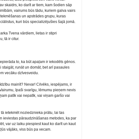
 nav skaidrs, ko darīt ar tiem, kam šodien sāp
 slimībām, vairums būs tādu, kuriem galva vairs
u ietekmēšanas un apstrādes grupu, kuras
iālistus, kuri būs specializējušies šajā jomā.
arka Tvena vārdiem, lietas ir stipri
 tā ir citur.
 nepierāda to, ka būt apaļam ir iekodēts gēnos.
 staigāt, runāt un domāt, bet arī pasaules
em vecāku dzīvesveidu.
īdzību mainīt? Nevar! Cilvēks, iespējams, ir
Vairumu, īpaši svarīgu, lēmumu pieņem nevis
viņam patīk vai nepatīk, vai viņam garšo vai
tā ietekmēt noziedznieka prātu, lai tas
 un ieviestas pāraudzināšanas metodes, ka par
t, var uz laiku piespiest kaut ko darīt un kaut
kļūs vājāks, viss būs pa vecam.