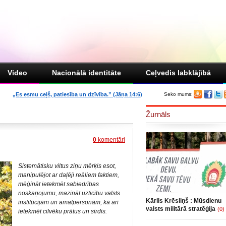
Video
Nacionālā identitāte
Ceļvedis labklājībā
„Es esmu ceļš, patiesība un dzīvība.” (Jāņa 14:6)
Seko mums:
Žurnāls
0
komentāri
Sistemātisku viltus ziņu mērķis esot,
manipulējot ar daļēji reāliem faktiem,
mēģināt ietekmēt sabiedrības
noskaņojumu, mazināt uzticību valsts
Kārlis Krēsliņš : Mūsdienu
institūcijām un amatpersonām, kā arī
valsts militārā stratēģija
(0)
ietekmēt cilvēku prātus un sirdis.