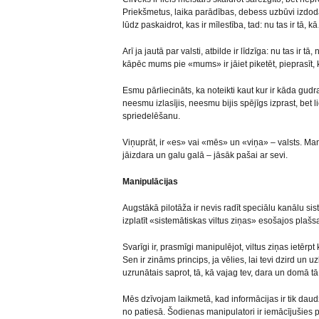
Priekšmetus, laika parādības, debess uzbūvi izdodas
lūdz paskaidrot, kas ir mīlestība, tad: nu tas ir tā, kā
Arī ja jautā par valsti, atbilde ir līdzīga: nu tas ir
kāpēc mums pie «mums» ir jāiet piketēt, pieprasīt
Esmu pārliecināts, ka noteikti kaut kur ir kāda gudra 
neesmu izlasījis, neesmu bijis spējīgs izprast, bet 
spriedelēšanu.
Viņuprāt, ir «es» vai «mēs» un «viņa» – valsts. Man 
jāizdara un galu galā – jāsāk pašai ar sevi.
Manipulācijas
Augstākā pilotāža ir nevis radīt speciālu kanālu si
izplatīt «sistemātiskas viltus ziņas» esošajos plašsa
Svarīgi ir, prasmīgi manipulējot, viltus ziņas ietēr
Sen ir zināms princips, ja vēlies, lai tevi dzird un uz
uzrunātais saprot, tā, kā vajag tev, dara un domā tā,
Mēs dzīvojam laikmetā, kad informācijas ir tik daudz
no patiesā. Šodienas manipulatori ir iemācījušies p