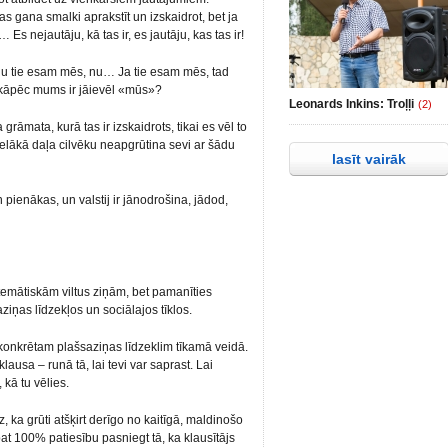
 gana smalki aprakstīt un izskaidrot, bet ja
… Es nejautāju, kā tas ir, es jautāju, kas tas ir!
 tā, nu tie esam mēs, nu… Ja tie esam mēs, tad
, kāpēc mums ir jāievēl «mūs»?
Leonards Inkins: Troļļi
(2)
grāmata, kurā tas ir izskaidrots, tikai es vēl to
lielākā daļa cilvēku neapgrūtina sevi ar šādu
lasīt vairāk
pienākas, un valstij ir jānodrošina, jādod,
stemātiskām viltus ziņām, bet pamanīties
ziņas līdzekļos un sociālajos tīklos.
pt konkrētam plašsaziņas līdzeklim tīkamā veidā.
klausa – runā tā, lai tevi var saprast. Lai
 kā tu vēlies.
, ka grūti atšķirt derīgo no kaitīgā, maldinošo
at 100% patiesību pasniegt tā, ka klausītājs