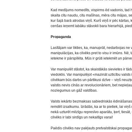
Kad medījums nomedīts, vispirms ēd vadonis, tad hie
skaita citu naudu, citu mašīnas, mēra citu mājas, 
kur šajā barā atrodas viņš. Kurš viņš ir pēc kārtas, k
cenšas ieņemt labāku stāvokli bara hierarhijā, pied
Propaganda
Lasītājam var likties, ka, manuprāt, nedarbojas ne 
manipulācijas, ka cilvēks pret to visu ir imūns. Nē
ietekme ir pārspīlēta. Mūs ir grūti ietekmēt un pārve
Var manipulēt stāstot, ka skaistākās sievietes ir tād
viedoklis. Var manipulējot «mazināt uzticību valsts
cilvēkam būs darbs un pārtikusi dzīve – viņš neuz
valstis nevis cīnās ar revolucionāriem, bet nepieļau
noziegumus un gāž valdības.
Valsts iekārto bezmaksas sabiedriskās ēdināšanas i
remdēt izsalkumu. Izrādās, ka ar to pietiek, lai viņš
nekā uzturēt milzīgu represīvo aparātu, ķert, tiesāt
cilvēks ir labi sirdīgs un nekaitīgs varai!
Paēdis cilvēks nav pakļauts pretvalstiskai propagan