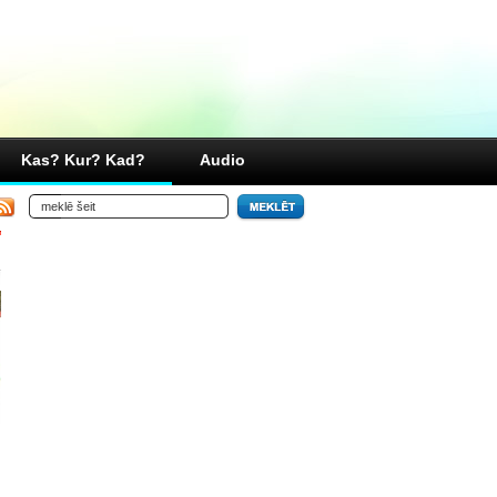
Kas? Kur? Kad?
Audio