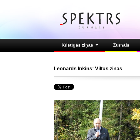
Kristīgās ziņas
Žurnāls
Leonards Inkins: Viltus ziņas