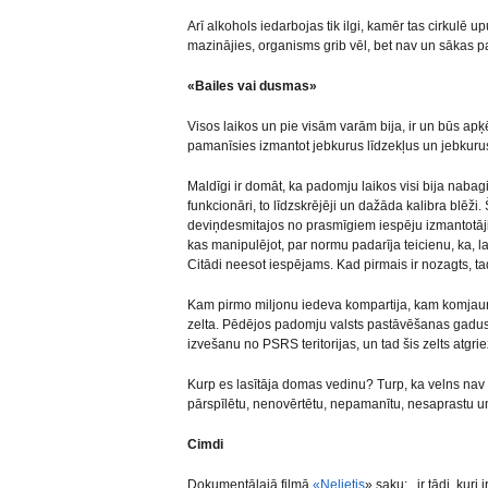
Arī alkohols iedarbojas tik ilgi, kamēr tas cirkulē 
mazinājies, organisms grib vēl, bet nav un sākas p
«Bailes vai dusmas»
Visos laikos un pie visām varām bija, ir un būs apķē
pamanīsies izmantot jebkurus līdzekļus un jebkuru
Maldīgi ir domāt, ka padomju laikos visi bija nabagi.
funkcionāri, to līdzskrējēji un dažāda kalibra blēži.
deviņdesmitajos no prasmīgiem iespēju izmantotājie
kas manipulējot, par normu padarīja teicienu, ka, la
Citādi neesot iespējams. Kad pirmais ir nozagts, tad
Kam pirmo miljonu iedeva kompartija, kam komjau
zelta. Pēdējos padomju valsts pastāvēšanas gadus
izvešanu no PSRS teritorijas, un tad šis zelts atgri
Kurp es lasītāja domas vedinu? Turp, ka velns nav 
pārspīlētu, nenovērtētu, nepamanītu, nesaprastu u
Cimdi
Dokumentālajā filmā
«Nelietis
» saku:.. ir tādi, kur