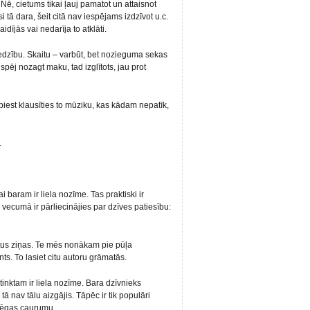
Nē, cietums tikai ļauj pamatot un attaisnot
i tā dara, šeit citā nav iespējams izdzīvot u.c.
aidījās vai nedarīja to atklāti.
edzību. Skaitu – varbūt, bet nozieguma sekas
 spēj nozagt maku, tad izglītots, jau prot
piest klausīties to mūziku, kas kādam nepatīk,
.
 baram ir liela nozīme. Tas praktiski ir
ā vecumā ir pārliecinājies par dzīves patiesību:
ltus ziņas. Te mēs nonākam pie pūļa
ts. To lasiet citu autoru grāmatās.
stinktam ir liela nozīme. Bara dzīvnieks
tā nav tālu aizgājis. Tāpēc ir tik populāri
slēgas caurumu.