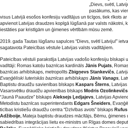
„Dievs, svētī, Latvij
pasākums, kas vie
visus Latvijā esošos konfesiju vadītājus un ticīgos, tiek rīkots ar
apvienot Latvijas draudzes kopīgā lūgšanā par valsts nākotni, k
iestāties par kristīgām un ģimenes vērtībām mūsu zemē.
2019. gada Tautas lūgšanu sapulces “Dievs, svētī Latviju!” ietva
sagatavota Pateicības vēstule Latvijas valsts vadītājiem.
Pateicības vēstuli parakstīja Latvijas vadošo konfesiju bīskapi 
vadītāji: Romas katoļu baznīcas kardināls
Jānis Pujats
, Romas
baznīcas arhibīskaps, metropolīts
Zbigņevs Stankevičs
,
Latvi
Evaņģēliski luteriskās baznīcas arhibīskaps
Jānis Vanags
,
Lat
Baptistu draudžu
savienības bīskaps
Kaspars Šterns
, Latvijas
Vasarsvētku draudžu apvienības bīskaps
Modris Ozolinkevičs
“Jaunā Paaudze” bīskaps
Aleksejs Ļedjajevs
, Latvijas Apvien
Metodistu baznīcas superintendants
Edgars Šneiders
, Evaņģē
ticības kristiešu draudžu centra “Dzīvības avots” bīskaps
Rufus
Adžiboije,
Mateja baptistu draudzes mācītājs, Bērnu, ģimenes 
sabiedrības integrācijas lietu ex-ministrs un Rīgas domes depu