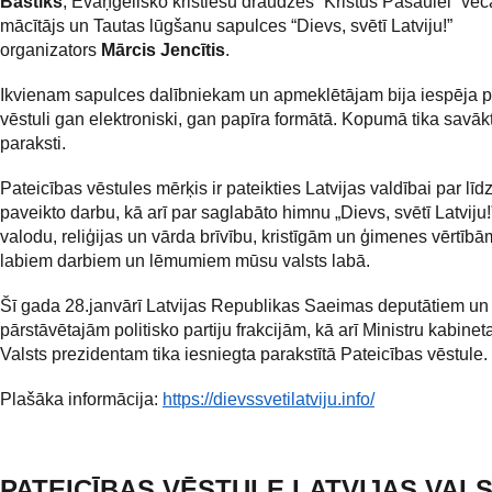
Baštiks
, Evaņģēlisko kristiešu draudzes “Kristus Pasaulei” vec
mācītājs un Tautas lūgšanu sapulces “Dievs, svētī Latviju!”
organizators
Mārcis Jencītis
.
Ikvienam sapulces dalībniekam un apmeklētājam bija iespēja pa
vēstuli gan elektroniski, gan papīra formātā. Kopumā tika savāk
paraksti.
Pateicības vēstules mērķis ir pateikties Latvijas valdībai par līd
paveikto darbu, kā arī par saglabāto himnu „Dievs, svētī Latviju!”
valodu, reliģijas un vārda brīvību, kristīgām un ģimenes vērtībā
labiem darbiem un lēmumiem mūsu valsts labā.
Šī gada 28.janvārī Latvijas Republikas Saeimas deputātiem u
pārstāvētajām politisko partiju frakcijām, kā arī Ministru kabine
Valsts prezidentam tika iesniegta parakstītā Pateicības vēstule.
Plašāka informācija:
https://dievssvetilatviju.info/
PATEICĪBAS VĒSTULE LATVIJAS VAL