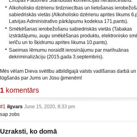
Eiropas Padomes Stambulas konvencijas neratificēšanu.
Alkoholisko dzērienu tirdzniecības un lietošanas ierobežo
sabiedriskās vietās (Alkoholisko dzērienu aprites likums 6.
Latvijas Administratīvo pārkāpumu kodeksa 171.pants).
Smēķēšanas ierobežošanu sabiedriskās vietās (Tabakas
izstrādājumu, augu smēķēšanas produktu, elektronisko s
ierīču un to šķidrumu aprites likuma 10.pants).
Saeimas lēmumu noraidīt ierosinājumu par marihuānas
dekriminalizāciju (2015.gada 3.septembris).
Mēs vēlam Dieva svētību atbildīgajā valsts vadīšanas darbā un
lūgšanās par Jums un Jūsu ģimenēm!
1
komentārs
#1
ilgvars
June 15, 2020, 8:33 pm
sap zobs
Uzraksti, ko domā