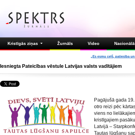
Kristīgās ziņas
Žurnāls
Video
Nacionālā 
„Es esmu ceļš, patiesība un 
Iesniegta Pateicības vēstule Latvijas valsts vadītājiem
Pagājušā gada 19. 
otro reizi pēc kārta
viens no lielākajie
kristīgajiem pasā
Latvijā – Starpkonf
Tautas lūgšanu sa