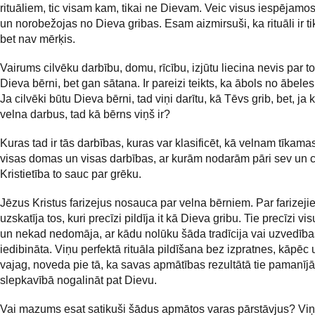
rituāliem, tic visam kam, tikai ne Dievam. Veic visus iespējamos
un norobežojas no Dieva gribas. Esam aizmirsuši, ka rituāli ir tik
bet nav mērķis.
Vairums cilvēku darbību, domu, rīcību, izjūtu liecina nevis par t
Dieva bērni, bet gan sātana. Ir pareizi teikts, ka ābols no ābeles 
Ja cilvēki būtu Dieva bērni, tad viņi darītu, kā Tēvs grib, bet, ja
velna darbus, tad kā bērns viņš ir?
Kuras tad ir tās darbības, kuras var klasificēt, kā velnam tīkamas
visas domas un visas darbības, ar kurām nodarām pāri sev un c
Kristietība to sauc par grēku.
Jēzus Kristus farizejus nosauca par velna bērniem. Par farizeji
uzskatīja tos, kuri precīzi pildīja it kā Dieva gribu. Tie precīzi vi
un nekad nedomāja, ar kādu nolūku šāda tradīcija vai uzvedība
iedibināta. Viņu perfektā rituāla pildīšana bez izpratnes, kāpēc
vajag, noveda pie tā, ka savas apmātības rezultātā tie pamanījās
slepkavībā nogalināt pat Dievu.
Vai mazums esat satikuši šādus apmātos varas pārstāvjus? Viņi