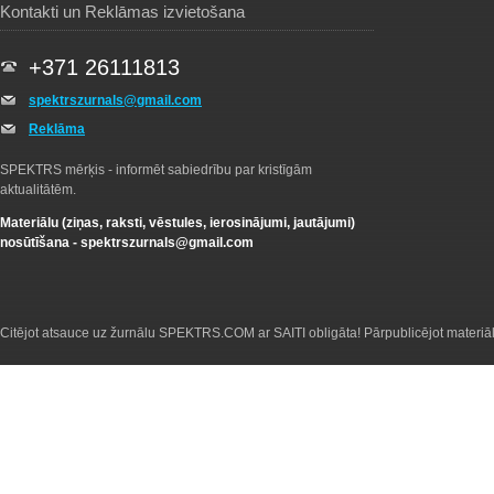
Kontakti un Reklāmas izvietošana
+371 26111813
spektrszurnals@gmail.com
Reklāma
SPEKTRS mērķis - informēt sabiedrību par kristīgām
aktualitātēm.
Materiālu (ziņas, raksti, vēstules, ierosinājumi, jautājumi)
nosūtīšana -
spektrszurnals@gmail.com
Citējot atsauce uz žurnālu SPEKTRS.COM ar SAITI obligāta! Pārpublicējot materiā