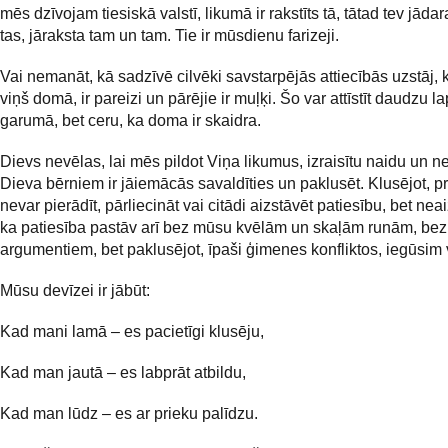
mēs dzīvojam tiesiskā valstī, likumā ir rakstīts tā, tātad tev jādar
tas, jāraksta tam un tam. Tie ir mūsdienu farizeji.
Vai nemanāt, kā sadzīvē cilvēki savstarpējās attiecībās uzstāj, k
viņš domā, ir pareizi un pārējie ir muļķi. Šo var attīstīt daudzu 
garumā, bet ceru, ka doma ir skaidra.
Dievs nevēlas, lai mēs pildot Viņa likumus, izraisītu naidu un 
Dieva bērniem ir jāiemācās savaldīties un paklusēt. Klusējot, p
nevar pierādīt, pārliecināt vai citādi aizstāvēt patiesību, bet nea
ka patiesība pastāv arī bez mūsu kvēlām un skaļām runām, be
argumentiem, bet paklusējot, īpaši ģimenes konfliktos, iegūsim v
Mūsu devīzei ir jābūt:
Kad mani lamā – es pacietīgi klusēju,
Kad man jautā – es labprāt atbildu,
Kad man lūdz – es ar prieku palīdzu.