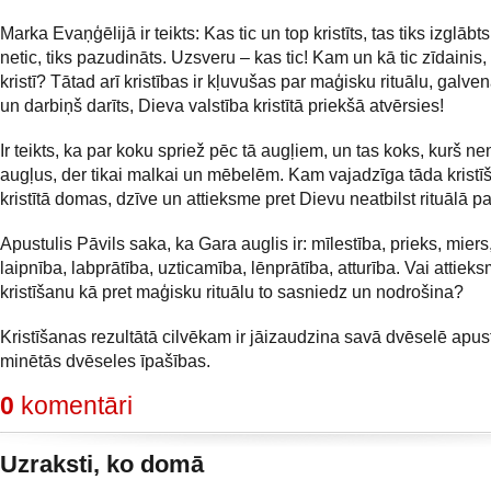
Marka Evaņģēlijā ir teikts: Kas tic un top kristīts, tas tiks izglābts
netic, tiks pazudināts. Uzsveru – kas tic! Kam un kā tic zīdainis,
kristī? Tātad arī kristības ir kļuvušas par maģisku rituālu, galvena
un darbiņš darīts, Dieva valstība kristītā priekšā atvērsies!
Ir teikts, ka par koku spriež pēc tā augļiem, un tas koks, kurš n
augļus, der tikai malkai un mēbelēm. Kam vajadzīga tāda kristīš
kristītā domas, dzīve un attieksme pret Dievu neatbilst rituālā 
Apustulis Pāvils saka, ka Gara auglis ir: mīlestība, prieks, miers
laipnība, labprātība, uzticamība, lēnprātība, atturība. Vai attiek
kristīšanu kā pret maģisku rituālu to sasniedz un nodrošina?
Kristīšanas rezultātā cilvēkam ir jāizaudzina savā dvēselē apus
minētās dvēseles īpašības.
0
komentāri
Uzraksti, ko domā