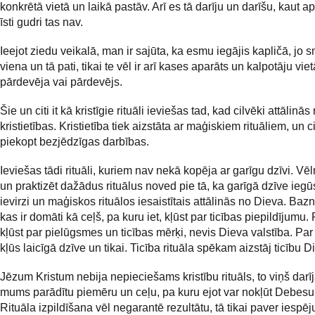
konkrētā vietā un laikā pastāv. Arī es tā darīju un darīšu, kaut a
īsti gudri tas nav.
Ieejot ziedu veikalā, man ir sajūta, ka esmu iegājis kapličā, jo s
viena un tā pati, tikai te vēl ir arī kases aparāts un kalpotāju viet
pārdevēja vai pārdevējs.
Šie un citi it kā kristīgie rituāli ieviešas tad, kad cilvēki attālinās
kristietības. Kristietība tiek aizstāta ar maģiskiem rituāliem, un c
piekopt bezjēdzīgas darbības.
Ieviešas tādi rituāli, kuriem nav nekā kopēja ar garīgu dzīvi. Vē
un praktizēt dažādus rituālus noved pie tā, ka garīgā dzīve ieg
ievirzi un maģiskos rituālos iesaistītais attālinās no Dieva. Baznī
kas ir domāti kā ceļš, pa kuru iet, kļūst par ticības piepildījumu. 
kļūst par pielūgsmes un ticības mērķi, nevis Dieva valstība. Par
kļūs laicīgā dzīve un tikai. Ticība rituāla spēkam aizstāj ticību 
Jēzum Kristum nebija nepieciešams kristību rituāls, to viņš darīja
mums parādītu piemēru un ceļu, pa kuru ejot var nokļūt Debesu 
Rituāla izpildīšana vēl negarantē rezultātu, tā tikai paver iespēj