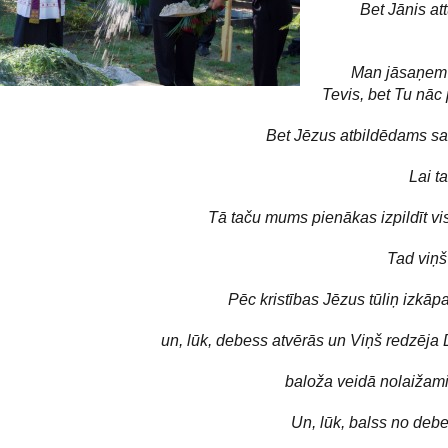
Bet Jānis at
Man jāsaņem 
Tevis, bet Tu nāc
Bet Jēzus atbildēdams sa
Lai ta
Tā taču mums pienākas izpildīt vis
Tad viņš
Pēc kristības Jēzus tūliņ izkāp
un, lūk, debess atvērās un Viņš redzēja
baloža veidā nolaižami
Un, lūk, balss no debe