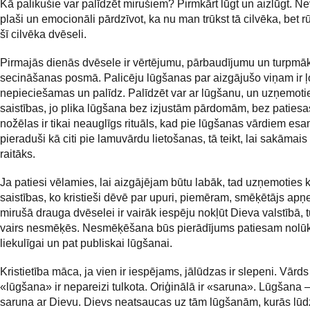
Kā palikušie var palīdzēt mirušiem? Pirmkārt lūgt un aizlūgt. Nev
plaši un emocionāli pārdzīvot, ka nu man trūkst tā cilvēka, bet r
šī cilvēka dvēseli.
Pirmajās dienās dvēsele ir vērtējumu, pārbaudījumu un turpmāk
secināšanas posmā. Palicēju lūgšanas par aizgājušo viņam ir ļo
nepieciešamas un palīdz. Palīdzēt var ar lūgšanu, un uzņemot
saistības, jo plika lūgšana bez izjustām pārdomām, bez patiesa
nožēlas ir tikai neauglīgs rituāls, kad pie lūgšanas vārdiem es
pieraduši kā citi pie lamuvārdu lietošanas, tā teikt, lai sakāmais
raitāks.
Ja patiesi vēlamies, lai aizgājējam būtu labāk, tad uzņemoties
saistības, ko kristieši dēvē par upuri, piemēram, smēķētājs apņ
mirušā drauga dvēselei ir vairāk iespēju nokļūt Dieva valstībā,
vairs nesmēķēs. Nesmēķēšana būs pierādījums patiesam nolū
liekulīgai un pat publiskai lūgšanai.
Kristietība māca, ja vien ir iespējams, jālūdzas ir slepeni. Vārds
«lūgšana» ir nepareizi tulkota. Oriģinālā ir «saruna». Lūgšana –
saruna ar Dievu. Dievs neatsaucas uz tām lūgšanām, kurās lūd