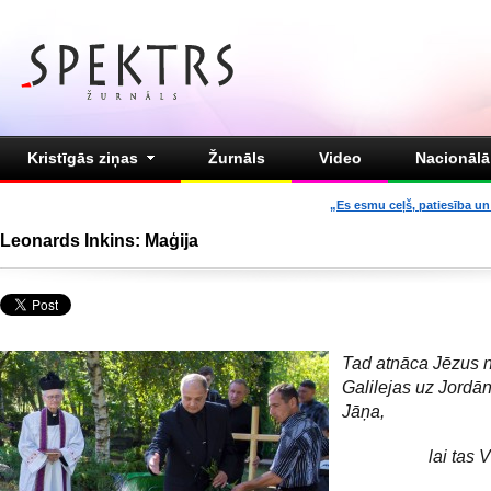
Kristīgās ziņas
Žurnāls
Video
Nacionālā 
„Es esmu ceļš, patiesība un 
Leonards Inkins: Maģija
Tad atnāca Jēzus 
Galilejas uz Jordā
Jāņa,
lai tas V