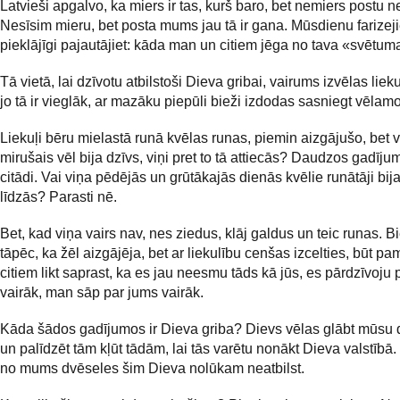
Latvieši apgalvo, ka miers ir tas, kurš baro, bet nemiers postu n
Nesīsim mieru, bet posta mums jau tā ir gana. Mūsdienu farizej
pieklājīgi pajautājiet: kāda man un citiem jēga no tava «svētu
Tā vietā, lai dzīvotu atbilstoši Dieva gribai, vairums izvēlas liek
jo tā ir vieglāk, ar mazāku piepūli bieži izdodas sasniegt vēlamo
Liekuļi bēru mielastā runā kvēlas runas, piemin aizgājušo, bet v
mirušais vēl bija dzīvs, viņi pret to tā attiecās? Daudzos gadīju
citādi. Vai viņa pēdējās un grūtākajās dienās kvēlie runātāji bij
līdzās? Parasti nē.
Bet, kad viņa vairs nav, nes ziedus, klāj galdus un teic runas. B
tāpēc, ka žēl aizgājēja, bet ar liekulību cenšas izcelties, būt p
citiem likt saprast, ka es jau neesmu tāds kā jūs, es pārdzīvoju 
vairāk, man sāp par jums vairāk.
Kāda šādos gadījumos ir Dieva griba? Dievs vēlas glābt mūsu
un palīdzēt tām kļūt tādām, lai tās varētu nonākt Dieva valstīb
no mums dvēseles šim Dieva nolūkam neatbilst.