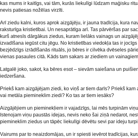
kas mums ir kaitīgs, vai tām, kurās liekulīgi lūdzam maģisku ritu
nevis patiesas nožēlas virzīti.
Arī ziedu kalni, kuros aprok aizgājēju, ir jauna tradīcija, kura na
raksturīga kristietībai. Un nesaprātīga arī. Tas pārvēršas par sa
kurš atnesīs dārgākus ziedus, kuram lielāks vainags un aizgājē
izvadīšana iegūst citu jēgu. No kristietības viedokļa tas ir jocīgs
bezjēdzīgs izrādīšanās rituāls, jo bēres ir cilvēka dvēseles pār
vienas pasaules citā. Kāds tam sakars ar ziediem un vainagie
Latgalē joko, sakot, ka bēres esot – sievām saiešana un puišie
iedzeršana.
Priekš kam aizgājējam ziedi, ko viņš ar tiem darīs? Priekš ka
vai metāla piemineklim ziedi? Ko tas ar tiem iesāks?
Aizgājējiem un pieminekļiem ir vajadzīgs, lai mēs turpinām viņ
īstenojam viņu paustās idejas, nevis neko šai ziņā nedarot, nes
piemineklim ziedus un tāpēc liekulīgi dēvētu sevi par ideju turp
Vairums par to neaizdomājas, un ir spiesti ievērot tradīcijas, ku