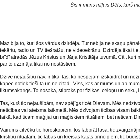
Šis ir mans mīļais Dēls, kurš ma
Maz bija to, kuri šos vārdus dzirdēja. Tur nebija ne skaņu pārra
iekārtu, radio un TV tiešraižu, ne videoekrānu. Dzirdēja tikai tie, 
brīdī atradās Jēzus Kristus un Jāņa Kristītāja tuvumā. Citi, kuri n
par to uzzināja tikai no nostāstiem.
Dzīvē nejaušību nav, ir tikai tas, ko nespējam izskaidrot un nez
kāpēc notiek tieši tā un ne citādi. Viss, kas ar mums un ap mums
likumsakarīgs. To nosaka, stiprāks par fizikas, cēloņu un seku, 
Tas, kurš tic nejaušībām, nav spējīgs ticēt Dievam. Mēs nedzīv
neticības vai ateisma laikmetā. Mēs dzīvojam ticības visam laikā
laikā, kad ticam maģijai un maģiskiem rituāliem, bet neticam D
Vairums cilvēku tic horoskopiem, tos labprāt lasa, tic zvaigznāji
kristību rituālam, tic labās un kreisās kājas principiem, tic budis