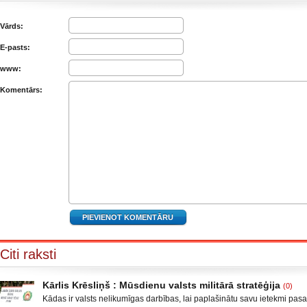
Vārds:
E-pasts:
www:
Komentārs:
Citi raksti
Kārlis Krēsliņš : Mūsdienu valsts militārā stratēģija
(0)
Kādas ir valsts nelikumīgas darbības, lai paplašinātu savu ietekmi pas