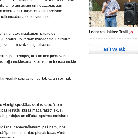
izolēti no cilvēkiem un ir tiem bīstamas. Troļļu
līti ar lielām ausīm un neattapīgi, gan
istīta ievērojamu dabas objektu izcelsme,
Troļļi mūsdienās esot viens no
Leonards Inkins: Troļļi
(2)
 viens no ietekmīgākajiem pasaules
ku prātus. Ja kādam izdodas troļļus izvilkt
s un ir mazāk kaitīgi cilvēcei.
lasīt vairāk
 pirms pandēmijas) tika un tiek piedāvāts
s troļļu meklēšana. Biežāk gan tie paši meklē
 lai vieglāk saprast un vērtēt, kā arī secināt.
nu vienīgi speciālas skolas speciāliem
ītības iestāžu, kurās māca rakstniekus,
 lietpratējus un citādus spalvas meistarus.
troļļošanai nepieciešamām īpašībām, ir tie
asprātīgas un uzmanību piesaistošas vārdu