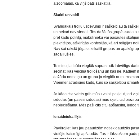
aizdomājās, ka viņš pats saskatīja.
Skaldi un valdi
Svarīgākais troļļu uzdevums ir sašķelt jau tā sašķel
un nekad nav vienoti. Tos dažādās grupās sadala 
pret kādu politiķi, mākslinieku vai pasaules skatījum
piekritējos, atšķirīgās konfesijās, kā arī reliģijas
Nav šai rakstā jēgas uzskaitīt grupas un apakšgru
sadalījušies.
To minu, lai būtu vieglāk saprast, cik labvēlīgs darbī
secināt, kas veicina troļļošanu un kas nē. Kādiem 
dažādu nometņu un grupu jo vieglāk ar mums manipul
Vienmēr atradīsies kāds, kurš šo sašķeltību izmantos
Ja kāda cita valsts grib mūsu valsti pakļaut, tad vi
izdodas (un patiesi izdodas) mūs šķelt, tad bieži p
nepieciešama. Mēs paši cits citu apšausim, iedod 
Ienaidnieka līķis
Pavērojiet, kas jau paaudzēm notiek daudzās pasau
vietējie kaismīgi apšaudās. Tas ir tūkstošiem gadu p