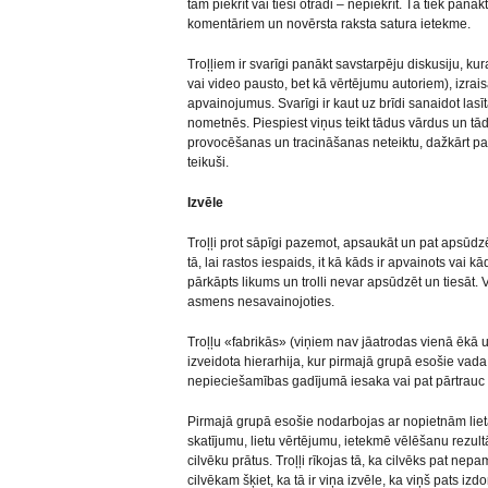
tam piekrīt vai tieši otrādi – nepiekrīt. Tā tiek pan
komentāriem un novērsta raksta satura ietekme.
Troļļiem ir svarīgi panākt savstarpēju diskusiju, ku
vai video pausto, bet kā vērtējumu autoriem), izra
apvainojumus. Svarīgi ir kaut uz brīdi sanaidot lasīt
nometnēs. Piespiest viņus teikt tādus vārdus un tād
provocēšanas un tracināšanas neteiktu, dažkārt pat 
teikuši.
Izvēle
Troļļi prot sāpīgi pazemot, apsaukāt un pat apsūdzē
tā, lai rastos iespaids, it kā kāds ir apvainots vai 
pārkāpts likums un trolli nevar apsūdzēt un tiesāt.
asmens nesavainojoties.
Troļļu «fabrikās» (viņiem nav jāatrodas vienā ēkā un 
izveidota hierarhija, kur pirmajā grupā esošie vad
nepieciešamības gadījumā iesaka vai pat pārtrauc 
Pirmajā grupā esošie nodarbojas ar nopietnām liet
skatījumu, lietu vērtējumu, ietekmē vēlēšanu rezu
cilvēku prātus. Troļļi rīkojas tā, ka cilvēks pat n
cilvēkam šķiet, ka tā ir viņa izvēle, ka viņš pats iz