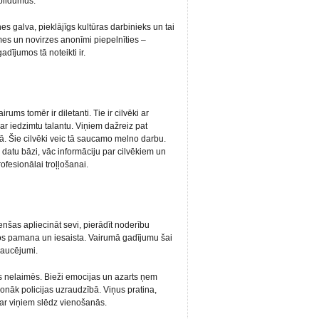
bildumus.
nes galva, pieklājīgs kultūras darbinieks un tai
mes un novirzes anonīmi piepelnīties –
adījumos tā noteikti ir.
ums tomēr ir diletanti. Tie ir cilvēki ar
 iedzimtu talantu. Viņiem dažreiz pat
ā. Šie cilvēki veic tā saucamo melno darbu.
datu bāzi, vāc informāciju par cilvēkiem un
ofesionālai troļļošanai.
enšas apliecināt sevi, pierādīt noderību
 tos pamana un iesaista. Vairumā gadījumu šai
raucējumi.
es nelaimēs. Bieži emocijas un azarts ņem
 nonāk policijas uzraudzībā. Viņus pratina,
 ar viņiem slēdz vienošanās.