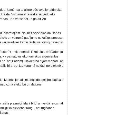
aida, kamēr pa to aizpeldēs tava ienaidnieka
s krastā. Vispirms ir jāsašķeļ ienaidnieka
onas. Tad var sēdēt un gaidīt. Arī
ar iekarotājiem. Nē, bez speciālas dalīšanas
bisks un vairumā gadījumu nekaitīgs process,
 var izrādīties kādai tautai vai valstij nāvējoši.
 jāsabrūk,– ekonomiski lūkojoties, arī Padomju
rādās, ka pamatotus ekonomiskus argumentus
vai ne, bet Padomju savienībā bijām vienādi, ar
tādāki bija, bet tas kopumā nekādi neietekmēja
ītu. Mainās temati, mainās datumi, bet būtība ir
l nepazina elektrību un datorus.
ais ir prasmīgi īstajā brīdī un veidā ierosināt
 līdzīgi kā pievienot raugu, bet rūgšanas
ēšanas.