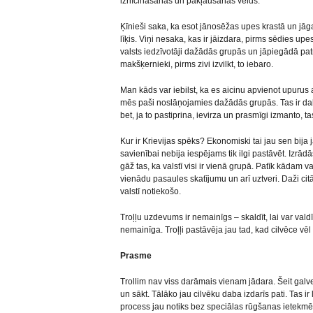
iznīcināšanas un pakļaušanas veids.
Ķīnieši saka, ka esot jānosēžas upes krastā un jāg
līķis. Viņi nesaka, kas ir jāizdara, pirms sēdies upe
valsts iedzīvotāji dažādās grupās un jāpiegādā patr
makšķernieki, pirms zivi izvilkt, to iebaro.
Man kāds var iebilst, ka es aicinu apvienot upurus 
mēs paši noslāņojamies dažādās grupās. Tas ir da
bet, ja to pastiprina, ievirza un prasmīgi izmanto, tas
Kur ir Krievijas spēks? Ekonomiski tai jau sen bija
savienībai nebija iespējams tik ilgi pastāvēt. Iz
gāž tas, ka valstī visi ir vienā grupā. Patīk kādam 
vienādu pasaules skatījumu un arī uztveri. Daži ci
valstī notiekošo.
Troļļu uzdevums ir nemainīgs – skaldīt, lai var vald
nemainīga. Troļļi pastāvēja jau tad, kad cilvēce vē
Prasme
Trollim nav viss darāmais vienam jādara. Šeit galven
un sākt. Tālāko jau cilvēku daba izdarīs pati. Tas ir
process jau notiks bez speciālas rūgšanas ietekm