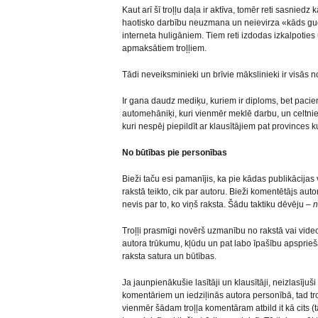
Kaut arī šī troļļu daļa ir aktīva, tomēr reti sasniedz
haotisko darbību neuzmana un neievirza «kāds gudr
interneta huligāniem. Tiem reti izdodas izkalpoties 
apmaksātiem troļļiem.
Tādi neveiksminieki un brīvie mākslinieki ir visās n
Ir gana daudz mediķu, kuriem ir diploms, bet pacient
automehāniķi, kuri vienmēr meklē darbu, un celtnie
kuri nespēj piepildīt ar klausītājiem pat provinces k
No būtības pie personības
Bieži taču esi pamanījis, ka pie kādas publikācijas
rakstā teikto, cik par autoru. Bieži komentētājs auto
nevis par to, ko viņš raksta. Šādu taktiku dēvēju –
n
Troļļi prasmīgi novērš uzmanību no rakstā vai vide
autora trūkumu, kļūdu un pat labo īpašību apsprieš
raksta satura un būtības.
Ja jaunpienākušie lasītāji un klausītāji, neizlasīju
komentāriem un iedziļinās autora personībā, tad troll
vienmēr šādam troļļa komentāram atbild it kā cits (t