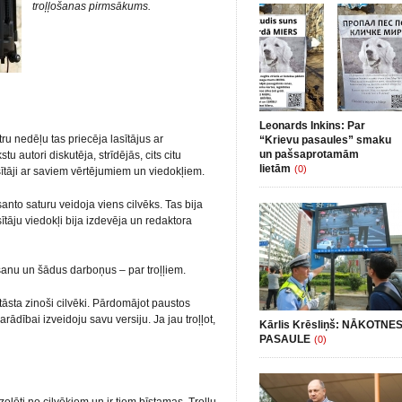
troļļošanas pirmsākums.
Leonards Inkins: Par
ru nedēļu tas priecēja lasītājus ar
“Krievu pasaules” smaku
un pašsaprotamām
u autori diskutēja, strīdējās, cits citu
lietām
(0)
ītāji ar saviem vērtējumiem un viedokļiem.
esanto saturu veidoja viens cilvēks. Tas bija
sītāju viedokļi bija izdevēja un redaktora
šanu un šādus darboņus – par troļļiem.
 stāsta zinoši cilvēki. Pārdomājot paustos
ādībai izveidoju savu versiju. Ja jau troļļot,
Kārlis Krēsliņš: NĀKOTNE
PASAULE
(0)