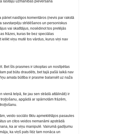
ākta lasītāju uzmanības pievēršana
ra pāriet naidīgos komentāros (nevis par rakstā
isa savstarpēju strīdēšanos un personiskus
ājus vai skatītājus, nosēdinot tos pretējās
as frāzes, kuras tie bez speciālas
ielikt viņu mutē tos vārdus, kurus viņi nav
t. Bet šīs prasmes ir izkoptas un noslīpētas
kādam pat būtu draudēts, bet tajā pašā laikā nav
 Viņu amata būtība ir prasme balansēt uz naža
vienā telpā, tie jau sen strādā attālināti) ir
a troļļošanu, apgādā ar spārnotām frāzēm,
troļļošanu.
ām, veido sociālo tīklu apmeklētājos pasaules
ltātus un citos veidos nemanāmi apstrādā
epamana, ka ar viņu manipulē. Vairumā gadījumu
domāja, ka viņš pats līdz tam nonāca un