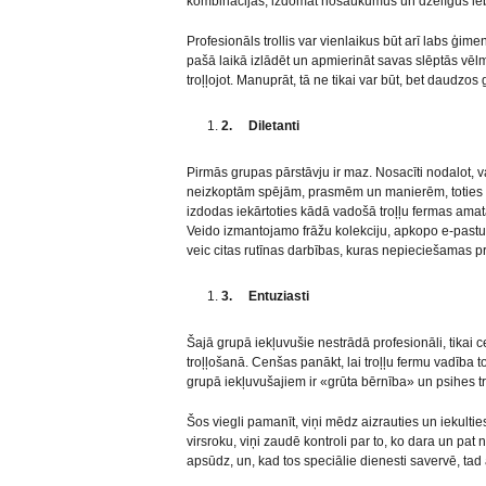
kombinācijas, izdomāt nosaukumus un dzēlīgus ie
Profesionāls trollis var vienlaikus būt arī labs ģime
pašā laikā izlādēt un apmierināt savas slēptās vēl
troļļojot. Manuprāt, tā ne tikai var būt, bet daudzos g
2.
Diletanti
Pirmās grupas pārstāvju ir maz. Nosacīti nodalot, vair
neizkoptām spējām, prasmēm un manierēm, toties ar
izdodas iekārtoties kādā vadošā troļļu fermas amat
Veido izmantojamo frāžu kolekciju, apkopo e-pastu 
veic citas rutīnas darbības, kuras nepieciešamas pr
3.
Entuziasti
Šajā grupā iekļuvušie nestrādā profesionāli, tikai c
troļļošanā. Cenšas panākt, lai troļļu fermu vadība
grupā iekļuvušajiem ir «grūta bērnība» un psihes t
Šos viegli pamanīt, viņi mēdz aizrauties un iekulti
virsroku, viņi zaudē kontroli par to, ko dara un pat
apsūdz, un, kad tos speciālie dienesti savervē, tad