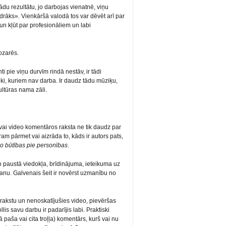
 kādu rezultātu, jo darbojas vienatnē, viņu
āks». Vienkāršā valodā tos var dēvēt arī par
un kļūt par profesionāliem un labi
ozarēs.
i pie viņu durvīm rindā nestāv, ir tādi
ki, kuriem nav darba. Ir daudz tādu mūziķu,
ultūras nama zāli.
 vai video komentāros raksta ne tik daudz par
ram pārmet vai aizrāda to, kāds ir autors pats,
o būtības pie personības
.
o paustā viedokļa, brīdinājuma, ieteikuma uz
anu. Galvenais šeit ir novērst uzmanību no
ši rakstu un nenoskatījušies video, pievēršas
is savu darbu ir padarījis labi. Praktiski
ā paša vai cita troļļa) komentārs, kurš vai nu