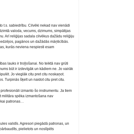
to t.s. sabiedrību. Cilvēki nekad nav vienādi
dzimtā valoda, vecums, dzimums, simpātijas
u. Arī reliģijas sadala cilvēkus dažādu reliģiju
 noliedzējos, pagānos un dažādās māņticībās.
pas, kurās neviena nespiesti esam
bas lauks ir troļļošanai. No teiktā nav grūti
mums būt ir izdevīgāk un kādiem ne. Jo vairāk
ēt. Jo vieglāk citu pret citu noskaņot.
. Turpinās šķelt un naidot citu pret citu.
ņi profesionāli izmanto šo instrumentu. Ja tiem
at militāra spēka izmantošana nav
tikai patronas…
les valstīs. Agresori piegādā patronas, un
ārbaudīts, pielietots un noslīpēts