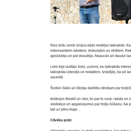
Reiz britu zemē iznāca kāds nedēļas laikraksts. Kat
interesantiem rakstiem, diskusijām un strīdiem. Rakst
apsūdzēja un pat draudēja. Atsaucās arī daudzi las
Liels bija lasītāju šoks, uzzinot, ka laikraksta inter
laikraksta izdevējs un redaktors. Izrādījās, ka arī la
sacerēti.
Šodien šādu un līdzīgu darbību dēvējam par troļļo
Ielūkojos tīmeklī un citur, ko par to runā, raksta un
viedokļus un apgalvojumus par troļļu būšanu, šai par
tad uz pilnu klapi…
Cilvēku prāti