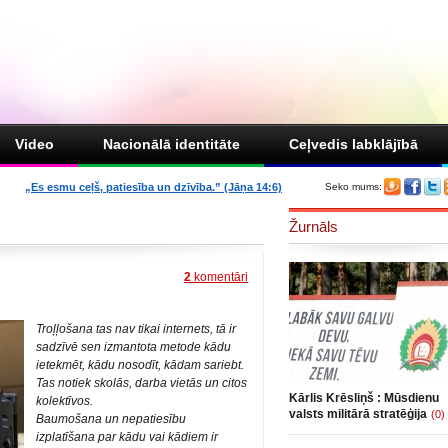
Video
Nacionālā identitāte
Ceļvedis labklājībā
„Es esmu ceļš, patiesība un dzīvība.” (Jāņa 14:6)
Seko mums:
Žurnāls
2
komentāri
Troļļošana tas nav tikai internets, tā ir
sadzīvē sen izmantota metode kādu
ietekmēt, kādu nosodīt, kādam sariebt.
Tas notiek skolās, darba vietās un citos
Kārlis Krēsliņš : Mūsdienu
kolektīvos.
valsts militārā stratēģija
(0)
Baumošana un nepatiesību
izplatīšana
par kādu vai kādiem ir