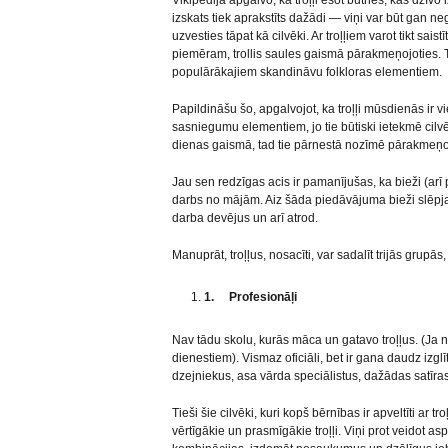
Vikipēdija apgalvo, ka troļļi esot būtnes, kas dzīvo 
izskats tiek aprakstīts dažādi — viņi var būt gan neg
uzvesties tāpat kā cilvēki. Ar troļļiem varot tikt sa
piemēram, trollis saules gaismā pārakmeņojoties. 
populārākajiem skandināvu folkloras elementiem.
Papildināšu šo, apgalvojot, ka troļļi mūsdienās ir
sasniegumu elementiem, jo tie būtiski ietekmē cilvē
dienas gaismā, tad tie pārnestā nozīmē pārakmeņoja
Jau sen redzīgas acis ir pamanījušas, ka bieži (arī
darbs no mājām. Aiz šāda piedāvājuma bieži slēpja
darba devējus un arī atrod.
Manuprāt, troļļus, nosacīti, var sadalīt trijās grupās,
1.
Profesionāļi
Nav tādu skolu, kurās māca un gatavo troļļus. (Ja 
dienestiem). Vismaz oficiāli, bet ir gana daudz izgl
dzejniekus, asa vārda speciālistus, dažādas satīras
Tieši šie cilvēki, kuri kopš bērnības ir apveltīti ar 
vērtīgākie un prasmīgākie troļļi. Viņi prot veidot 