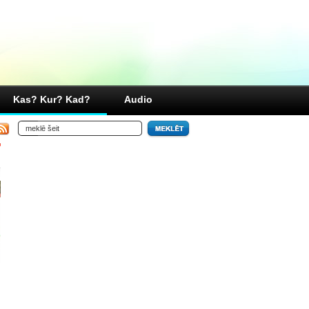
Kas? Kur? Kad?
Audio