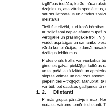
izglītības iestāžu, kurās māca rakst
dzejniekus, asa vārda speciālistus,
satīras lietpratējus un citādus spalv
meistarus.
Tieši šie cilvēki, kuri kopš bērnības i
ar troļļošanai nepieciešamām īpašībā
vērtīgākie un prasmīgākie troļļi. Viņi
veidot asprātīgas un uzmanību pies
vārdu kombinācijas, izdomāt nosa
dzēlīgus iebildumus.
Profesionāls trollis var vienlaikus bū
ģimenes galva, pieklājīgs kultūras d
un tai pašā laikā izlādēt un apmieri
slēptās vēlmes un novirzes anonīmi
piepelnīties – troļļojot. Manuprāt, tā 
var būt, bet daudzos gadījumos tā not
2.
Diletanti
Pirmās grupas pārstāvju ir maz. Nos
nodalot, vairums tomēr ir diletanti. Ti