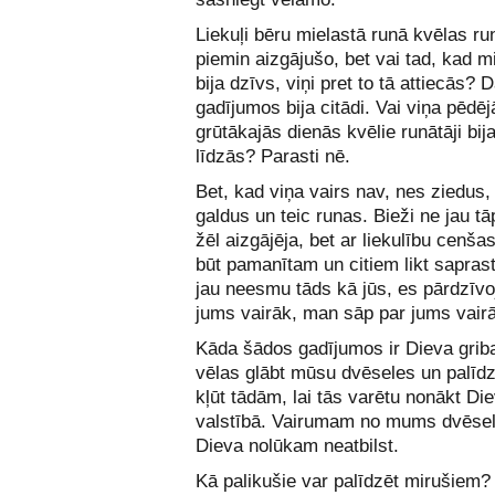
Liekuļi bēru mielastā runā kvēlas ru
piemin aizgājušo, bet vai tad, kad m
bija dzīvs, viņi pret to tā attiecās?
gadījumos bija citādi. Vai viņa pēdē
grūtākajās dienās kvēlie runātāji bij
līdzās? Parasti nē.
Bet, kad viņa vairs nav, nes ziedus, 
galdus un teic runas. Bieži ne jau tā
žēl aizgājēja, bet ar liekulību cenšas
būt pamanītam un citiem likt saprast
jau neesmu tāds kā jūs, es pārdzīvo
jums vairāk, man sāp par jums vair
Kāda šādos gadījumos ir Dieva grib
vēlas glābt mūsu dvēseles un palīd
kļūt tādām, lai tās varētu nonākt Di
valstībā. Vairumam no mums dvēse
Dieva nolūkam neatbilst.
Kā palikušie var palīdzēt mirušiem?