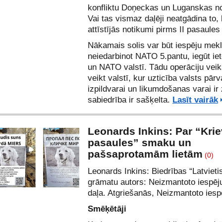
konfliktu Doņeckas un Luganskas n
Vai tas vismaz daļēji neatgādina to,
attīstījās notikumi pirms II pasaules
Nākamais solis var būt iespēju mek
neiedarbinot NATO 5.pantu, iegūt i
un NATO valstī. Tādu operāciju veik
veikt valstī, kur uzticība valsts pārv
izpildvarai un likumdošanas varai ir
sabiedrība ir sašķelta.
Lasīt vairāk
Leonards Inkins: Par “Kri
pasaules” smaku un
pašsaprotamām lietām
(0)
Leonards Inkins: Biedrības “Latvietis
grāmatu autors:
Neizmantoto iespēju
daļa. Atgriešanās
,
Neizmantoto iespē
Smēķētāji