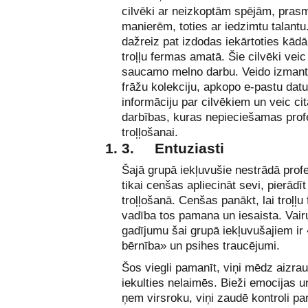
cilvēki ar neizkoptām spējām, pra
manierēm, toties ar iedzimtu talantu
dažreiz pat izdodas iekārtoties kād
troļļu fermas amatā. Šie cilvēki veic
saucamo melno darbu. Veido izman
frāžu kolekciju, apkopo e-pastu datu
informāciju par cilvēkiem un veic cit
darbības, kuras nepieciešamas prof
troļļošanai.
3.
Entuziasti
Šajā grupā iekļuvušie nestrādā profe
tikai cenšas apliecināt sevi, pierādī
troļļošanā. Cenšas panākt, lai troļļu
vadība tos pamana un iesaista. Vai
gadījumu šai grupā iekļuvušajiem ir 
bērnība» un psihes traucējumi.
Šos viegli pamanīt, viņi mēdz aizrau
iekulties nelaimēs. Bieži emocijas u
ņem virsroku, viņi zaudē kontroli par