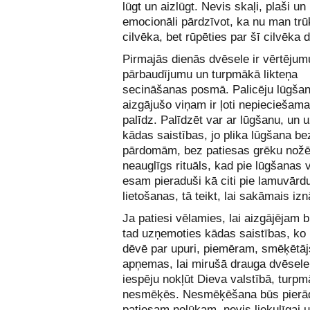
lūgt un aizlūgt. Nevis skaļi, plaši un
emocionāli pārdzīvot, ka nu man trū
cilvēka, bet rūpēties par šī cilvēka d
Pirmajās dienās dvēsele ir vērtējum
pārbaudījumu un turpmākā likteņa
secināšanas posmā. Palicēju lūgša
aizgājušo viņam ir ļoti nepieciešam
palīdz. Palīdzēt var ar lūgšanu, un
kādas saistības, jo plika lūgšana be
pārdomām, bez patiesas grēku nožēla
neauglīgs rituāls, kad pie lūgšanas
esam pieraduši kā citi pie lamuvārd
lietošanas, tā teikt, lai sakāmais izn
Ja patiesi vēlamies, lai aizgājējam b
tad uzņemoties kādas saistības, ko k
dēvē par upuri, piemēram, smēķētāj
apņemas, lai mirušā drauga dvēselei
iespēju nokļūt Dieva valstībā, turpm
nesmēķēs. Nesmēķēšana būs pierā
patiesam nolūkam, nevis liekulīgai u