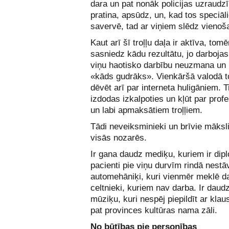
dara un pat nonāk policijas uzraudz
pratina, apsūdz, un, kad tos speciāli
savervē, tad ar viņiem slēdz vienoš
Kaut arī šī troļļu daļa ir aktīva, tomēr
sasniedz kādu rezultātu, jo darbojas
viņu haotisko darbību neuzmana un 
«kāds gudrāks». Vienkāršā valodā t
dēvēt arī par interneta huligāniem. T
izdodas izkalpoties un kļūt par prof
un labi apmaksātiem troļļiem.
Tādi neveiksminieki un brīvie mākslin
visās nozarēs.
Ir gana daudz mediķu, kuriem ir dip
pacienti pie viņu durvīm rindā nestāv,
automehāniķi, kuri vienmēr meklē d
celtnieki, kuriem nav darba. Ir daud
mūziķu, kuri nespēj piepildīt ar klau
pat provinces kultūras nama zāli.
No būtības pie personības