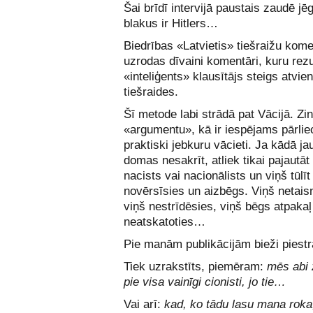
Šai brīdī intervijā paustais zaudē jēg
blakus ir Hitlers…
Biedrības «Latvietis» tiešraižu kome
uzrodas dīvaini komentāri, kuru rezu
«inteliģents» klausītājs steigs atvie
tiešraides.
Šī metode labi strādā pat Vācijā. Zi
«argumentu», kā ir iespējams pārlie
praktiski jebkuru vācieti. Ja kādā j
domas nesakrīt, atliek tikai pajautāt 
nacists vai nacionālists un viņš tūlī
novērsīsies un aizbēgs. Viņš netais
viņš nestrīdēsies, viņš bēgs atpakaļ
neatskatoties…
Pie manām publikācijām bieži piestrā
Tiek uzrakstīts, piemēram:
mēs abi 
pie visa vainīgi cionisti, jo tie…
Vai arī:
kad, ko tādu lasu mana roka,