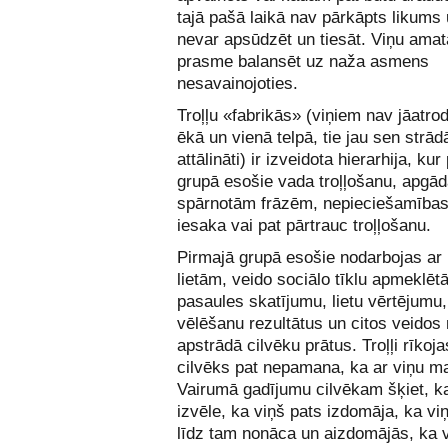
tajā pašā laikā nav pārkāpts likums u
nevar apsūdzēt un tiesāt. Viņu amata
prasme balansēt uz naža asmens
nesavainojoties.
Troļļu «fabrikās» (viņiem nav jāatro
ēkā un vienā telpā, tie jau sen strād
attālināti) ir izveidota hierarhija, kur
grupā esošie vada troļļošanu, apgād
spārnotām frāzēm, nepieciešamība
iesaka vai pat pārtrauc troļļošanu.
Pirmajā grupā esošie nodarbojas ar
lietām, veido sociālo tīklu apmeklēt
pasaules skatījumu, lietu vērtējumu
vēlēšanu rezultātus un citos veido
apstrādā cilvēku prātus. Troļļi rīkoja
cilvēks pat nepamana, ka ar viņu ma
Vairumā gadījumu cilvēkam šķiet, ka 
izvēle, ka viņš pats izdomāja, ka vi
līdz tam nonāca un aizdomājās, ka 