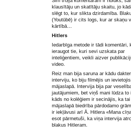
Šim troļļa komentāram ir nolūks, sa
klausītāju un skatītāju skaitu, jo kā
slēgt to, kur slikta dzirdamība. Blak
(Youtūbē) ir cits logs, kur ar skaņu v
kārtībā…
Hitlers
Iedarbīga metode ir tādi komentāri, 
ieraugot tie, kuri sevi uzskata par
inteliģentiem, veikli aizver publikācij
video.
Reiz man bija saruna ar kādu dakter
interviju, ko biju filmējis un ievietoji
mājaslapā. Intervija bija par veselīb
jautājumiem, bet viņš mani lūdza to 
kāds no kolēģiem ir secinājis, ka ta
mājaslapā biedrība pārdodamo grām
ir iekļāvusi arī Ā. Hitlera «Mana cīņ
esot pārmetuši, ka viņa intervija atr
blakus Hitleram.