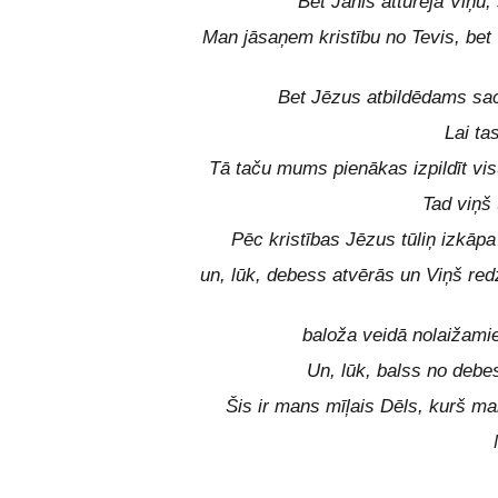
Bet Jānis atturēja Viņu
Man jāsaņem kristību no Tevis, bet 
Bet Jēzus atbildēdams sac
Lai ta
Tā taču mums pienākas izpildīt vis
Tad viņš 
Pēc kristības Jēzus tūliņ izkāp
un, lūk, debess atvērās un Viņš red
baloža veidā nolaižamie
Un, lūk, balss no debe
Šis ir mans mīļais Dēls, kurš ma