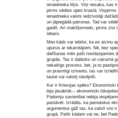
ienaidnieka līķis. Viņi nesaka, kas ir
pirms sēdies upes krastā. Vispirms 
ienaidnieka valsts iedzīvotāji dažā
un jāpiegādā patronas. Tad var sēdē
gaidīt. Arī makšķernieki, pirms zivi iz
iebaro.
Man kāds var iebilst, ka es aicinu a
upurus ar iekarotājiem. Nē, bez spe
dalīšanas mēs paši noslāņojamies 
grupās. Tas ir dabisks un vairumā 
nekaitīgs process, bet, ja to pastipri
un prasmīgi izmanto, tas var izrādīt
tautai vai valstij nāvējoši.
Kur ir Krievijas spēks? Ekonomiski t
bija jāsabrūk,– ekonomiski lūkojoties
Padomju savienībai nebija iespējams 
pastāvēt. Izrādās, ka pamatotus e
argumentus gāž tas, ka valstī visi ir
grupā. Patīk kādam vai ne, bet Pad