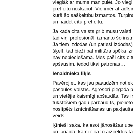
vieglāk ar mums manipulēt. Jo viegl
pret citu noskaņot. Vienmēr atradīsi
kurš šo sašķeltību izmantos. Turpin
un naidot citu pret citu.
Ja kāda cita valsts grib mūsu valsti 
tad viņi profesionāli izmanto šo ins
Ja tiem izdodas (un patiesi izdodas
šķelt, tad bieži pat militāra spēka 
nav nepieciešama. Mēs paši cits cit
apšausim, iedod tikai patronas…
Ienaidnieka līķis
Pavērojiet, kas jau paaudzēm notie
pasaules valstīs. Agresori piegādā 
un vietējie kaismīgi apšaudās. Tas i
tūkstošiem gadu pārbaudīts, pielieto
noslīpēts iznīcināšanas un pakļauš
veids.
Ķīnieši saka, ka esot jānosēžas upe
un jāgaida, kamēr pa to aizpeldēs t