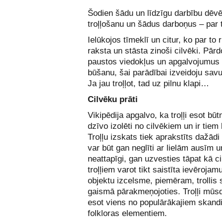
Šodien šādu un līdzīgu darbību dēv
troļļošanu un šādus darboņus – par t
Ielūkojos tīmeklī un citur, ko par to 
raksta un stāsta zinoši cilvēki. Pār
paustos viedokļus un apgalvojumus p
būšanu, šai parādībai izveidoju savu
Ja jau troļļot, tad uz pilnu klapi…
Cilvēku prāti
Vikipēdija apgalvo, ka troļļi esot bū
dzīvo izolēti no cilvēkiem un ir tiem
Troļļu izskats tiek aprakstīts dažādi
var būt gan neglīti ar lielām ausīm u
neattapīgi, gan uzvesties tāpat kā ci
troļļiem varot tikt saistīta ievēroja
objektu izcelsme, piemēram, trollis 
gaismā pārakmeņojoties. Troļļi mūs
esot viens no populārākajiem skand
folkloras elementiem.