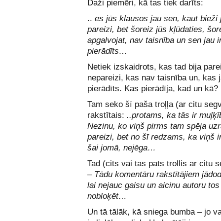
Daži piemēri, kā tas tiek darīts:
..
es jūs klausos jau sen, kaut bieži 
pareizi, bet šoreiz jūs kļūdaties, šor
apgalvojat, nav taisnība un sen jau i
pierādīts…
Netiek izskaidrots, kas tad bija parei
nepareizi, kas nav taisnība un, kas j
pierādīts. Kas pierādīja, kad un kā?
Tam seko šī paša troļļa (ar citu seg
rakstītais:
..protams, ka tās ir muļķī
Nezinu, ko viņš pirms tam spēja uzr
pareizi, bet no šī redzams, ka viņš i
šai jomā, nejēga…
Tad (cits vai tas pats trollis ar citu
–
Tādu komentāru rakstītājiem jādod
lai nejauc gaisu un aicinu autoru tos
nobloķēt…
Un tā tālāk, kā sniega bumba – jo vai