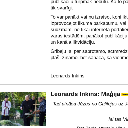
publikāciju turpmāk nebūtu. Kā to p
tik svarīgi.
To var panākt vai nu izraisot konflikt
izprovocējot likuma pārkāpumu, vai 
sūdzībām, ne tikai interneta portālie
varas iestādēm, panākot publikācij
un kanāla likvidāciju.
Gribēju īsi par saprotamo, acīmred
plaši zināmo, bet sanāca, kā vien
Leonards Inkins
Leonards Inkins: Maģija
Tad atnāca Jēzus no Galilejas uz J
lai tas Vi