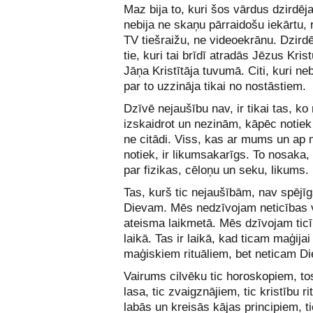
Maz bija to, kuri šos vārdus dzirdēja
nebija ne skaņu pārraidošu iekārtu, 
TV tiešraižu, ne videoekrānu. Dzirdēj
tie, kuri tai brīdī atradās Jēzus Kris
Jāņa Kristītāja tuvumā. Citi, kuri neb
par to uzzināja tikai no nostāstiem.
Dzīvē nejaušību nav, ir tikai tas, k
izskaidrot un nezinām, kāpēc notiek 
ne citādi. Viss, kas ar mums un a
notiek, ir likumsakarīgs. To nosaka,
par fizikas, cēloņu un seku, likums.
Tas, kurš tic nejaušībām, nav spējīg
Dievam. Mēs nedzīvojam neticības 
ateisma laikmetā. Mēs dzīvojam tic
laikā. Tas ir laikā, kad ticam maģijai
maģiskiem rituāliem, bet neticam D
Vairums cilvēku tic horoskopiem, to
lasa, tic zvaigznājiem, tic kristību ri
labās un kreisās kājas principiem, t