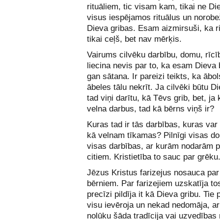
rituāliem, tic visam kam, tikai ne D
visus iespējamos rituālus un norobe
Dieva gribas. Esam aizmirsuši, ka rit
tikai ceļš, bet nav mērķis.
Vairums cilvēku darbību, domu, rīcīb
liecina nevis par to, ka esam Dieva 
gan sātana. Ir pareizi teikts, ka ābo
ābeles tālu nekrīt. Ja cilvēki būtu Di
tad viņi darītu, kā Tēvs grib, bet, ja
velna darbus, tad kā bērns viņš ir?
Kuras tad ir tās darbības, kuras var 
kā velnam tīkamas? Pilnīgi visas d
visas darbības, ar kurām nodarām p
citiem. Kristietība to sauc par grēku
Jēzus Kristus farizejus nosauca par
bērniem. Par farizejiem uzskatīja tos
precīzi pildīja it kā Dieva gribu. Tie 
visu ievēroja un nekad nedomāja, a
nolūku šāda tradīcija vai uzvedības 