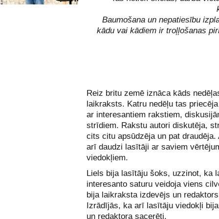
Baumošana un nepatiesību izpl
kādu vai kādiem ir troļļošanas p
Reiz britu zemē iznāca kāds nedēļa
laikraksts. Katru nedēļu tas priecēja
ar interesantiem rakstiem, diskusij
strīdiem. Rakstu autori diskutēja, st
cits citu apsūdzēja un pat draudēja
arī daudzi lasītāji ar saviem vērtēj
viedokļiem.
Liels bija lasītāju šoks, uzzinot, ka 
interesanto saturu veidoja viens cil
bija laikraksta izdevējs un redaktors
Izrādījās, ka arī lasītāju viedokļi bij
un redaktora sacerēti.