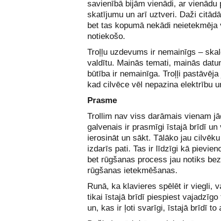
savienībā bijām vienādi, ar vienādu
skatījumu un arī uztveri. Daži citādāk
bet tas kopumā nekādi neietekmēja 
notiekošo.
Troļļu uzdevums ir nemainīgs – skald
valdītu. Mainās temati, mainās datu
būtība ir nemainīga. Troļļi pastāvēja 
kad cilvēce vēl nepazina elektrību u
Prasme
Trollim nav viss darāmais vienam jā
galvenais ir prasmīgi īstajā brīdī un
ierosināt un sākt. Tālāko jau cilvēk
izdarīs pati. Tas ir līdzīgi kā pievien
bet rūgšanas process jau notiks bez
rūgšanas ietekmēšanas.
Runā, ka klavieres spēlēt ir viegli, v
tikai īstajā brīdī piespiest vajadzīgo
un, kas ir ļoti svarīgi, īstajā brīdī to 