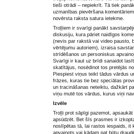
tieši otrādi – nepiekrīt. Tā tiek panāk
uzmanības pievēršana komentāriem
novērsta raksta satura ietekme.
Troļļiem ir svarīgi panākt savstarpēj
diskusiju, kura pāriet naidīgos kom
(nevis par rakstā vai video pausto, 
vērtējumu autoriem), izraisa savsta
strīdēšanos un personiskus apvain
Svarīgi ir kaut uz brīdi sanaidot lasī
skatītājus, nosēdinot tos pretējās n
Piespiest viņus teikt tādus vārdus u
frāzes, kuras tie bez speciālas pro
un tracināšanas neteiktu, dažkārt pat
viņu mutē tos vārdus, kurus viņi nav
Izvēle
Troļļi prot sāpīgi pazemot, apsaukāt
apsūdzēt. Bet šīs prasmes ir izkopt
noslīpētas tā, lai rastos iespaids, it 
apvainots vai kādam pat būtu draudē