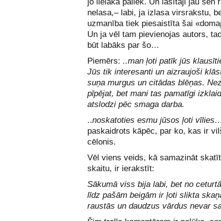
jo lielāka paliek. Un lasītāji jau sen 
nelasa,– labi, ja izlasa virsrakstu, b
uzmanība tiek piesaistīta šai «dom
Un ja vēl tam pievienojas autors, ta
būt labāks par šo…
Piemērs:
..man ļoti patīk jūs klausīti
Jūs tik interesanti un aizraujoši klās
suņa murgus un citādas blēņas. Nez
pīpējat, bet mani tas pamatīgi izklai
atslodzi pēc smaga darba.
..
noskatoties esmu jūsos ļoti vīlies
paskaidrots kāpēc, par ko, kas ir vi
cēlonis.
Vēl viens veids, kā samazināt skatīt
skaitu, ir ierakstīt:
Sākumā viss bija labi, bet no ceturt
līdz pašām beigām ir ļoti slikta skaņ
raustās un daudzus vārdus nevar sa