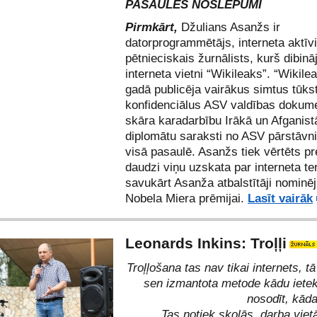
PASAULES NOSLĒPUMI
Pirmkārt,
Džulians Asanžs ir
datorprogrammētājs, interneta aktīv
pētnieciskais žurnālists, kurš dibin
interneta vietni “Wikileaks”. “Wikile
gadā publicēja vairākus simtus tūks
konfidenciālus ASV valdības dokum
skāra karadarbību Irākā un Afganist
diplomātu saraksti no ASV pārstāvn
visā pasaulē. Asanžs tiek vērtēts pre
daudzi viņu uzskata par interneta ter
savukārt Asanža atbalstītāji nominēj
Nobela Miera prēmijai.
Lasīt vairāk
Leonards Inkins: Troļļi
Troļļošana tas nav tikai internets, tā
sen izmantota metode kādu iete
nosodīt, kāda
Tas notiek skolās, darba viet