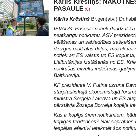
Kārlis Krēsliņš: NĀKOTNE
PASAULE
(0)
Kārlis Krēsliņš
Br.gen(atv.) Dr.habi
IEVADS. Pasaulē notiek daudz it kā
neatkarīgu notikumu. ASV prezident
vēlēšanas un sabiedrības sašķelšan
diezgan radikālās daļās, mazāk vai 
notiek arī ES valstīs un ES kopumā,
Lielbritānijas izstāšanās no ES, Krie
notikušas cilvēku indēšanas gadījum
Baltkrievija.
KF prezidenta V. Putina uzruna Da
starptautiskajā ekonomiskajā foru
ministra Sergeja Lavrova un ES augs
pārstāvja Žozepa Borrelja kopēja inte
Kas ir kopīgs šiem notikumiem, kāda
kopīgas tendences? Nav sapratnes 
iespējas efektīvi ietekmēt šos noti