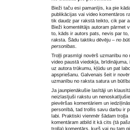
Bieži taču esi pamanījis, ka pie kād
publikācijas vai video komentāros r
tik daudz par rakstā teikto, cik par a
Bieži komentētājs autoram pārmet v
to, kāds ir autors pats, nevis par to,
raksta. Šādu taktiku dēvēju –
no būt
personības
.
Troļļi prasmīgi novērš uzmanību no 
video paustā viedokļa, brīdinājuma,
uz autora trūkumu, kļūdu un pat lab
apspriešanu. Galvenais šeit ir novēr
uzmanību no raksta satura un būtīb
Ja jaunpienākušie lasītāji un klausītā
neizlasījuši rakstu un nenoskatījuši
pievēršas komentāriem un iedziļinās
personībā, tad trollis savu darbu ir p
labi. Praktiski vienmēr šādam troļļa
komentāram atbild it kā cits (tā paša
troļļa) komentārs, kurš vai nu tam pi