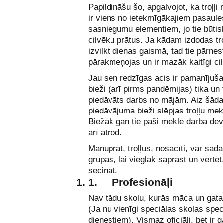
Papildināšu šo, apgalvojot, ka troļļ
ir viens no ietekmīgākajiem pasaule
sasniegumu elementiem, jo tie būtis
cilvēku prātus. Ja kādam izdodas tr
izvilkt dienas gaismā, tad tie pārne
pārakmeņojas un ir mazāk kaitīgi cil
Jau sen redzīgas acis ir pamanījuša
bieži (arī pirms pandēmijas) tika un 
piedāvāts darbs no mājām. Aiz šāda
piedāvājuma bieži slēpjas troļļu me
Biežāk gan tie paši meklē darba dev
arī atrod.
Manuprāt, troļļus, nosacīti, var sadalī
grupās, lai vieglāk saprast un vērtēt
secināt.
1.
Profesionāļi
Nav tādu skolu, kurās māca un gatav
(Ja nu vienīgi speciālas skolas spec
dienestiem). Vismaz oficiāli, bet ir