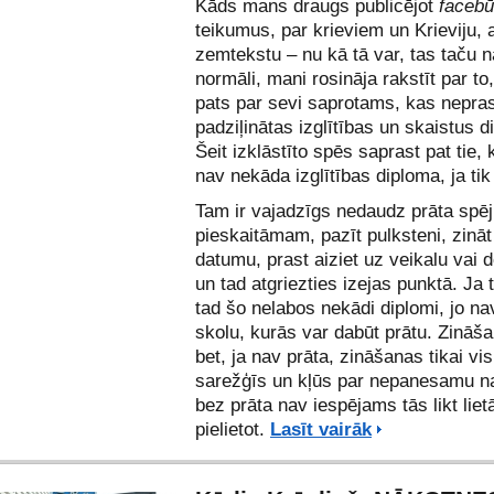
Kāds mans draugs publicējot
faceb
teikumus, par krieviem un Krieviju, 
zemtekstu – nu kā tā var, tas taču 
normāli, mani rosināja rakstīt par to,
pats par sevi saprotams, kas nepra
padziļinātas izglītības un skaistus 
Šeit izklāstīto spēs saprast pat tie,
nav nekāda izglītības diploma, ja tik
Tam ir vajadzīgs nedaudz prāta spēj
pieskaitāmam, pazīt pulksteni, zinā
datumu, prast aiziet uz veikalu vai 
un tad atgriezties izejas punktā. Ja 
tad šo nelabos nekādi diplomi, jo na
skolu, kurās var dabūt prātu. Zināša
bet, ja nav prāta, zināšanas tikai vi
sarežģīs un kļūs par nepanesamu na
bez prāta nav iespējams tās likt liet
pielietot.
Lasīt vairāk