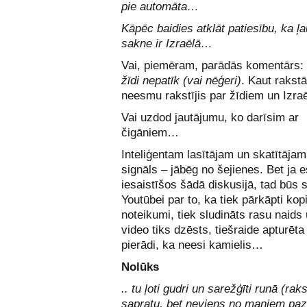
pie automāta…
Kāpēc baidies atklāt patiesību, ka 
sakne ir Izraēlā…
Vai, piemēram, parādās komentārs:
žīdi nepatīk (vai nēģeri)
. Kaut rakst
neesmu rakstījis par žīdiem un Izraē
Vai uzdod jautājumu, ko darīsim ar
čigāniem…
Inteliģentam lasītājam un skatītājam 
signāls – jābēg no šejienes. Bet ja e
iesaistīšos šādā diskusijā, tad būs 
Youtūbei par to, ka tiek pārkāpti ko
noteikumi, tiek sludināts rasu naids 
video tiks dzēsts, tiešraide apturēta
pierādi, ka neesi kamielis…
Nolūks
.. tu ļoti gudri un sarežģīti runā (raks
sapratu, bet neviens no maniem paz