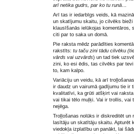
arī netika gudrs, par ko tu runā…
Arī tas ir iedarbīgs veids, kā mazinā
un skatījumu skaitu, jo cilvēks bieži
klausīšanās ielūkojas komentāros, s
citi par to saka un domā.
Pie raksta mēdz parādīties komentār
rakstīts:
tu taču zini tādu cilvēku (t
vārds vai uzvārds
) un tad tiek uzsvē
zini, ko esi ēdis, tas cilvēks par tevi
to, kam kalpo.
Variāciju un veidu, kā arī troļļošana
ir daudz un vairumā gadījumu tie ir t
kvalitatīvi, ka grūti atšķirt vai rakst
vai tikai tēlo muļķi. Vai ir trollis, vai 
nejēga.
Troļļošanas nolūks ir diskreditēt un
lasītāju un skatītāju skaitu. Apturēt
viedokļa izplatību un panākt, lai šād