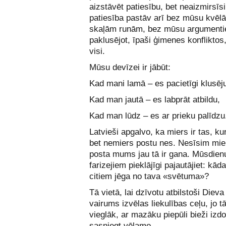
aizstāvēt patiesību, bet neaizmirsīs
patiesība pastāv arī bez mūsu kvēl
skaļām runām, bez mūsu argumenti
paklusējot, īpaši ģimenes konfliktos
visi.
Mūsu devīzei ir jābūt:
Kad mani lamā – es pacietīgi klusēj
Kad man jautā – es labprāt atbildu,
Kad man lūdz – es ar prieku palīdzu
Latvieši apgalvo, ka miers ir tas, ku
bet nemiers postu nes. Nesīsim mie
posta mums jau tā ir gana. Mūsdien
farizejiem pieklājīgi pajautājiet: kā
citiem jēga no tava «svētuma»?
Tā vietā, lai dzīvotu atbilstoši Dieva 
vairums izvēlas liekulības ceļu, jo tā
vieglāk, ar mazāku piepūli bieži izd
sasniegt vēlamo.