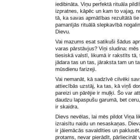
iedibināta. Viņu perfektā rituāla pild
izpratnes, kāpēc un kam to vajag, n
tā, ka savas apmātības rezultātā tie
pamanījās rituālā slepkavībā nogalin
Dievu.
Vai mazums esat satikuši šādus ap
varas pārstāvjus? Viņi sludina: mēs
tiesiskā valstī, likumā ir rakstīts tā,
jādara tas un tas, jāraksta tam un ta
mūsdienu farizeji.
Vai nemanāt, kā sadzīvē cilvēki sav
attiecībās uzstāj, ka tas, kā viņš do
pareizi un pārējie ir muļķi. Šo var att
daudzu lapaspušu garumā, bet ceru
ir skaidra.
Dievs nevēlas, lai mēs pildot Viņa l
izraisītu naidu un nesaskaņas. Die
ir jāiemācās savaldīties un paklusēt.
protams, nevar pierādīt, pārliecināt v