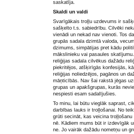
saskatīja.
Skaldi un valdi
Svarīgākais troļļu uzdevums ir sašķe
sašķelto t.s. sabiedrību. Cilvēki ne
vienādi un nekad nav vienoti. Tos d
grupās sadala dzimtā valoda, vecu
dzimums, simpātijas pret kādu politi
mākslinieku vai pasaules skatījumu.
reliģijas sadala cilvēkus dažādu reliģ
piekritējos, atšķirīgās konfesijās, kā
reliģijas noliedzējos, pagānos un d
māņticībās. Nav šai rakstā jēgas uzs
grupas un apakšgrupas, kurās nevi
nespiesti esam sadalījušies.
To minu, lai būtu vieglāk saprast, ci
darbības lauks ir troļļošanai. No tei
grūti secināt, kas veicina troļļošanu
nē. Kādiem mums būt ir izdevīgāk 
ne. Jo vairāk dažādu nometņu un gr