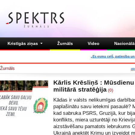
Kristīgās ziņas
Žurnāls
Video
Nacionālā 
„Es esmu ceļš, patiesība un 
Žurnāls
at
Kārlis Krēsliņš : Mūsdienu
militārā stratēģija
(0)
Kādas ir valsts nelikumīgas darbības
paplašinātu savu ietekmi pasaulē? 
kad sabruka PSRS, Gruzijā, kur bija
konflikts, miera uzturētāji no Krievij
aizstāvēšanu pamatots iebrukums G
Ukrainā anektēt Krimu un izveidot mi