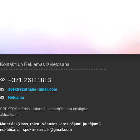
Kontakti un Reklāmas izvietošana
+371 26111813
spektrszurnals@gmail.com
Reklāma
SPEKTRS mērķis - informēt sabiedrību par kristīgām
aktualitātēm.
Materiālu (ziņas, raksti, vēstules, ierosinājumi, jautājumi)
nosūtīšana -
spektrszurnals@gmail.com