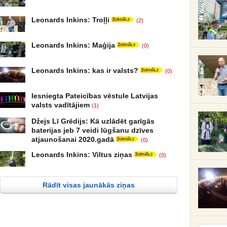
Leonards Inkins: Troļļi
(2)
Leonards Inkins: Maģija
(0)
Leonards Inkins: kas ir valsts?
(0)
Iesniegta Pateicības vēstule Latvijas
valsts vadītājiem
(1)
Džejs Lī Grēdijs: Kā uzlādēt garīgās
baterijas jeb 7 veidi lūgšanu dzīves
atjaunošanai 2020.gadā
(0)
Leonards Inkins: Viltus ziņas
(0)
Rādīt visas jaunākās ziņas