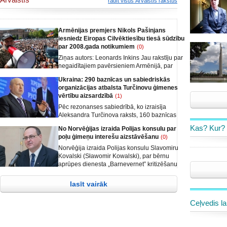
rādīt visus Ārvalstīs rakstus
Armēnijas premjers Nikols Pašinjans
iesniedz Eiropas Cilvēktiesību tiesā sūdzību
par 2008.gada notikumiem
(0)
Ziņas autors: Leonards Inkins Jau rakstīju par
negaidītajiem pavērsieniem Armēnijā, par
Roberta Kočarjana un Serža Sargsjana
Ukraina: 290 baznīcas un sabiedriskās
atstumšanu no varas, par Armēnijas «Samta»
organizācijas atbalsta Turčinovu ģimenes
revolūciju, kā arī par vēlēšanām, kurās
vērtību aizsardzībā
(1)
Armēnijā par Nikolo Pašinjana partiju
nobalsoja vairāk nekā septiņdesmit procentu
Pēc rezonanses sabiedrībā, ko izraisīja
vēlētāju. Tā mēdz notikt. Latvijā pirmajās
Aleksandra Turčinova raksts, 160 baznīcas
padomju vēlēšanās par komunistiem
un 130 sabiedriskās organizācijas publiski
Kas? Kur?
No Norvēģijas izraida Polijas konsulu par
nobalsoja vēl vairāk, arī Ziemeļkorejā cilvēki
pauda atbalstu Ukrainas Nacionālās drošības
poļu ģimeņu interešu aizstāvēšanu
(0)
balso,
un aizsardzības padomes sekretāra amata
kandidātam, kurš runāja par ģimenes vērtību
Norvēģija izraida Polijas konsulu Slavomiru
aizstāvēšanu un iestājās pret dzimumu
Kovalski (Sławomir Kowalski), par bērnu
ideoloģijas uzspiešanu,-ziņo spektrs.com/
aprūpes dienesta „Barnevernet” kritizēšanu
irs.in.ua
un Norvēģijas valsts amatpersonu
nosodīšanu. Norvēģijas Ārlietu ministrija
lasīt vairāk
apstiprina, ka Polijas diplomāts Slavomirs
Kovalskis (Slawomir Kowalski) ir atzīts par
Ceļvedis la
nevēlamu personu,-ziņo
spektrs.com/norwaytoday.info /polandin.com/