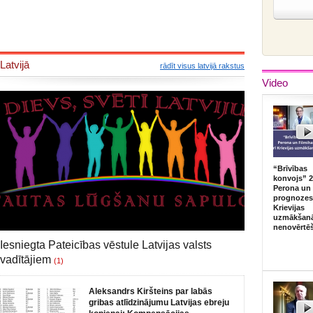
Latvijā
rādīt visus latvijā rakstus
Video
“Brīvības
konvojs” 2
Perona un 
prognozes,
Krievijas
uzmākšan
nenovērtē
Iesniegta Pateicības vēstule Latvijas valsts
vadītājiem
(1)
Aleksandrs Kiršteins par labās
gribas atlīdzinājumu Latvijas ebreju