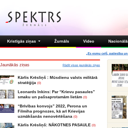
Kristīgās ziņas
Žurnāls
Video
Nacionālā 
„Es esmu ceļš, patiesība un 
Jaunākās ziņas
Rādīt visas jaunākās ziņas
Kārlis Krēsliņš : Mūsdienu valsts militārā
stratēģija
(0)
Leonards Inkins: Par “Krievu pasaules”
smaku un pašsaprotamām lietām
(0)
“Brīvības konvojs” 2022, Perona un
Filmiha prognozes, kā arī Krievijas
uzmākšanās nenovērtēšana
(0)
Kārlis Krēsliņš: NĀKOTNES PASAULE
(0)