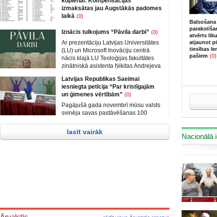
kopienai: Kompensācijas
izmaksātas jau Augstākās padomes
laikā
(0)
Balsošana
Saeima 13. jūnijā noraidīja partiju
parakstīša
Iznācis tulkojums “Pāvila darbi”
(0)
apvienības „Attīstībai/Par!“ (AP)
atvērts li
rosinātā likumprojekta „Par labas
Ar prezentāciju Latvijas Universitātes
atjaunot p
tiesības le
gribas atlīdzinājumu Latvijas ebreju
(LU) un Microsoft Inovāciju centrā
pašiem
(0)
kopienai par holokausta un
nācis klajā LU Teoloģijas fakultātes
komunistiskā totalitārā režīma laikā
zinātniskā asistenta Ņikitas Andrejeva
nelikumīgi atsavināto nekustamo
tulkojums “Pāvila darbi”. Darbs tulkots
Latvijas Republikas Saeimai
īpašumu“ iekļaušanu darbakārtībā.
no sengrieķu (koinē) valodas, un tas
iesniegta petīcija “Par kristīgajām
Aleksandrs Kiršteins no „Nacionālās
tapis Latvijas Bībeles biedrības un LU
un ģimenes vērtībām”
(0)
apvienības” (NA) debatēs asi kritizēja
Teoloģijas fakultātes sadarbības
likumprojektu. Balsošanas laikā
rezultātā,-spektrs.com ziņo LU
Pagājušā gada novembrī mūsu valsts
likumprojekts tika noraidīts, tomēr
Teoloģijas fakultātes sabiedrisko
svinēja savas pastāvēšanas 100
likumprojekts oficiāli ir iekļauts 20.
attiecību speciāliste Ilze Stikāne
gadu jubileju. Viens no Latvijas
jūnija Saeimas sēdes kārtībā.
simtgadei veltītajiem pasākumiem bija
lasīt vairāk
Saeimas
Nacionālā i
starpkonfesionālā Tautas lūgšanu
sapulce “Dievs, svētī Latviju”, tās
mērķis bija apvienot Latvijas
draudzes kopīgā lūgšanā par valsts
nākotni, kā arī iestāties par kristīgām
un ģimenes vērtībām mūsu zemē.
Ārvalstīs