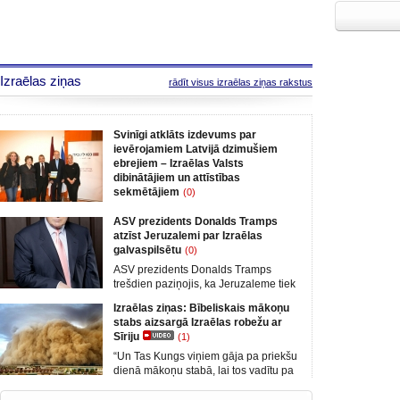
Izraēlas ziņas
rādīt visus izraēlas ziņas rakstus
Svinīgi atklāts izdevums par
ievērojamiem Latvijā dzimušiem
ebrejiem – Izraēlas Valsts
dibinātājiem un attīstības
sekmētājiem
(0)
2018. gada 5. martā Telavivas
ASV prezidents Donalds Tramps
kultūras centrā Enav svinīgi tika
atzīst Jeruzalemi par Izraēlas
atklāts izdevums “No Latvijas līdz
galvaspilsētu
(0)
Vidusjūrai – Izcilie Latvijas ebreji –
Izraēlas Valsts dibinātāji un attīstības
ASV prezidents Donalds Tramps
sekmētāji”. Bukletā apkopoti 28
trešdien paziņojis, ka Jeruzaleme tiek
slavenu, Latvijā dzimušu ebreju
atzīta par Izraēlas galvaspilsētu un
Izraēlas ziņas: Bībeliskais mākoņu
dzīvesstāsti – divdesmit astoņu izcilu
atsakoties no desmitgadēm ilgās
stabs aizsargā Izraēlas robežu ar
cilvēku biogrāfijas, kuri veikuši
piesardzīgās Vašingtonas politikas un
Sīriju
(1)
nozīmīgu pienesumu Izraēlas Valsts
riskējot izraisīt jaunu vardarbības
nodibināšanā un izaugsmē, un kuru
uzliesmojumu Tuvajos Austrumos.
“Un Tas Kungs viņiem gāja pa priekšu
vārdi ar zelta burtiem ir
„Esmu izlēmis, ka pienācis laiks
dienā mākoņu stabā, lai tos vadītu pa
Jeruzalemi oficiāli atzīt par Izraēlas
ceļu, bet naktī uguns stabā, lai ceļš
galvaspilsētu. Tā ir pareiza rīcība.
tiem būtu apgaismots dienu un