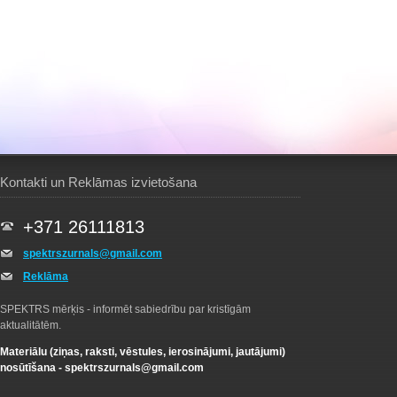
Kontakti un Reklāmas izvietošana
+371 26111813
spektrszurnals@gmail.com
Reklāma
SPEKTRS mērķis - informēt sabiedrību par kristīgām
aktualitātēm.
Materiālu (ziņas, raksti, vēstules, ierosinājumi, jautājumi)
nosūtīšana -
spektrszurnals@gmail.com