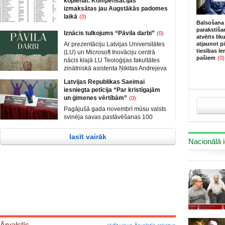
kopienai: Kompensācijas
izmaksātas jau Augstākās padomes
laikā
(0)
Balsošana
Saeima 13. jūnijā noraidīja partiju
parakstīša
Iznācis tulkojums “Pāvila darbi”
(0)
apvienības „Attīstībai/Par!“ (AP)
atvērts li
rosinātā likumprojekta „Par labas
Ar prezentāciju Latvijas Universitātes
atjaunot p
tiesības le
gribas atlīdzinājumu Latvijas ebreju
(LU) un Microsoft Inovāciju centrā
pašiem
(0)
kopienai par holokausta un
nācis klajā LU Teoloģijas fakultātes
komunistiskā totalitārā režīma laikā
zinātniskā asistenta Ņikitas Andrejeva
nelikumīgi atsavināto nekustamo
tulkojums “Pāvila darbi”. Darbs tulkots
Latvijas Republikas Saeimai
īpašumu“ iekļaušanu darbakārtībā.
no sengrieķu (koinē) valodas, un tas
iesniegta petīcija “Par kristīgajām
Aleksandrs Kiršteins no „Nacionālās
tapis Latvijas Bībeles biedrības un LU
un ģimenes vērtībām”
(0)
apvienības” (NA) debatēs asi kritizēja
Teoloģijas fakultātes sadarbības
likumprojektu. Balsošanas laikā
rezultātā,-spektrs.com ziņo LU
Pagājušā gada novembrī mūsu valsts
likumprojekts tika noraidīts, tomēr
Teoloģijas fakultātes sabiedrisko
svinēja savas pastāvēšanas 100
likumprojekts oficiāli ir iekļauts 20.
attiecību speciāliste Ilze Stikāne
gadu jubileju. Viens no Latvijas
jūnija Saeimas sēdes kārtībā.
simtgadei veltītajiem pasākumiem bija
lasīt vairāk
Saeimas
Nacionālā i
starpkonfesionālā Tautas lūgšanu
sapulce “Dievs, svētī Latviju”, tās
mērķis bija apvienot Latvijas
draudzes kopīgā lūgšanā par valsts
nākotni, kā arī iestāties par kristīgām
un ģimenes vērtībām mūsu zemē.
Ārvalstīs