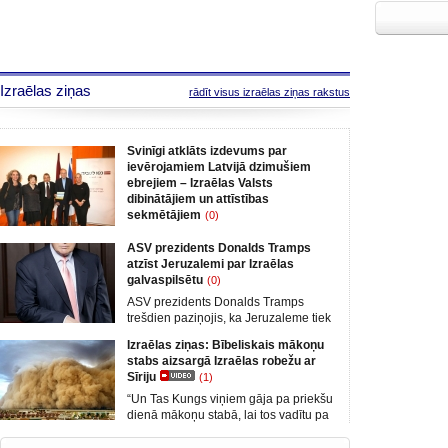
Izraēlas ziņas
rādīt visus izraēlas ziņas rakstus
Svinīgi atklāts izdevums par
ievērojamiem Latvijā dzimušiem
ebrejiem – Izraēlas Valsts
dibinātājiem un attīstības
sekmētājiem
(0)
2018. gada 5. martā Telavivas
ASV prezidents Donalds Tramps
kultūras centrā Enav svinīgi tika
atzīst Jeruzalemi par Izraēlas
atklāts izdevums “No Latvijas līdz
galvaspilsētu
(0)
Vidusjūrai – Izcilie Latvijas ebreji –
Izraēlas Valsts dibinātāji un attīstības
ASV prezidents Donalds Tramps
sekmētāji”. Bukletā apkopoti 28
trešdien paziņojis, ka Jeruzaleme tiek
slavenu, Latvijā dzimušu ebreju
atzīta par Izraēlas galvaspilsētu un
Izraēlas ziņas: Bībeliskais mākoņu
dzīvesstāsti – divdesmit astoņu izcilu
atsakoties no desmitgadēm ilgās
stabs aizsargā Izraēlas robežu ar
cilvēku biogrāfijas, kuri veikuši
piesardzīgās Vašingtonas politikas un
Sīriju
(1)
nozīmīgu pienesumu Izraēlas Valsts
riskējot izraisīt jaunu vardarbības
nodibināšanā un izaugsmē, un kuru
uzliesmojumu Tuvajos Austrumos.
“Un Tas Kungs viņiem gāja pa priekšu
vārdi ar zelta burtiem ir
„Esmu izlēmis, ka pienācis laiks
dienā mākoņu stabā, lai tos vadītu pa
Jeruzalemi oficiāli atzīt par Izraēlas
ceļu, bet naktī uguns stabā, lai ceļš
galvaspilsētu. Tā ir pareiza rīcība.
tiem būtu apgaismots dienu un