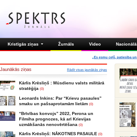
Kristīgās ziņas
Žurnāls
Video
Nacionālā 
„Es esmu ceļš, patiesība un 
Jaunākās ziņas
Rādīt visas jaunākās ziņas
Kārlis Krēsliņš : Mūsdienu valsts militārā
stratēģija
(0)
Leonards Inkins: Par “Krievu pasaules”
smaku un pašsaprotamām lietām
(0)
“Brīvības konvojs” 2022, Perona un
Filmiha prognozes, kā arī Krievijas
uzmākšanās nenovērtēšana
(0)
Kārlis Krēsliņš: NĀKOTNES PASAULE
(0)