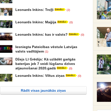
Leonards Inkins: Troļļi
(2)
Leonards Inkins: Maģija
(0)
Leonards Inkins: kas ir valsts?
(0)
Iesniegta Pateicības vēstule Latvijas
valsts vadītājiem
(1)
Džejs Lī Grēdijs: Kā uzlādēt garīgās
baterijas jeb 7 veidi lūgšanu dzīves
atjaunošanai 2020.gadā
(0)
Leonards Inkins: Viltus ziņas
(0)
Rādīt visas jaunākās ziņas