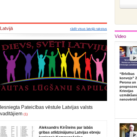
Latvijā
rādīt visus latvijā rakstus
Video
“Brīvības
konvojs” 2
Perona un 
prognozes,
Krievijas
uzmākšan
nenovērtē
Iesniegta Pateicības vēstule Latvijas valsts
vadītājiem
(1)
Aleksandrs Kiršteins par labās
gribas atlīdzinājumu Latvijas ebreju