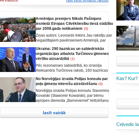
rādīt visus Ārvalstīs rakstus
Armēnijas premjers Nikols Pašinjans
iesniedz Eiropas Cilvēktiesību tiesā sūdzību
par 2008.gada notikumiem
(0)
Ziņas autors: Leonards Inkins Jau rakstīju par
negaidītajiem pavērsieniem Armēnijā, par
Roberta Kočarjana un Serža Sargsjana
Ukraina: 290 baznīcas un sabiedriskās
atstumšanu no varas, par Armēnijas «Samta»
organizācijas atbalsta Turčinovu ģimenes
revolūciju, kā arī par vēlēšanām, kurās
vērtību aizsardzībā
(1)
Armēnijā par Nikolo Pašinjana partiju
nobalsoja vairāk nekā septiņdesmit procentu
Pēc rezonanses sabiedrībā, ko izraisīja
vēlētāju. Tā mēdz notikt. Latvijā pirmajās
Aleksandra Turčinova raksts, 160 baznīcas
padomju vēlēšanās par komunistiem
un 130 sabiedriskās organizācijas publiski
Kas? Kur?
No Norvēģijas izraida Polijas konsulu par
nobalsoja vēl vairāk, arī Ziemeļkorejā cilvēki
pauda atbalstu Ukrainas Nacionālās drošības
poļu ģimeņu interešu aizstāvēšanu
(0)
balso,
un aizsardzības padomes sekretāra amata
kandidātam, kurš runāja par ģimenes vērtību
Norvēģija izraida Polijas konsulu Slavomiru
aizstāvēšanu un iestājās pret dzimumu
Kovalski (Sławomir Kowalski), par bērnu
ideoloģijas uzspiešanu,-ziņo spektrs.com/
aprūpes dienesta „Barnevernet” kritizēšanu
irs.in.ua
un Norvēģijas valsts amatpersonu
nosodīšanu. Norvēģijas Ārlietu ministrija
lasīt vairāk
apstiprina, ka Polijas diplomāts Slavomirs
Kovalskis (Slawomir Kowalski) ir atzīts par
Ceļvedis la
nevēlamu personu,-ziņo
spektrs.com/norwaytoday.info /polandin.com/