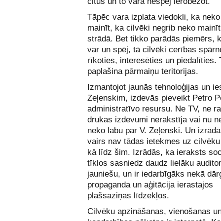
citus un to vara nespēj ierobežot.
Tāpēc vara izplata viedokli, ka neko
mainīt, ka cilvēki negrib neko mainīt
strādā. Bet tikko parādās piemērs, 
var un spēj, tā cilvēki cerības spārn
rīkoties, interesēties un piedalīties.
paplašina pārmaiņu teritorijas.
Izmantojot jaunās tehnoloģijas un ie
Zeļenskim, izdevās pieveikt Petro 
administratīvo resursu. Ne TV, ne ra
drukas izdevumi nerakstīja vai nu n
neko labu par V. Zeļenski. Un izrād
vairs nav tādas ietekmes uz cilvēku
kā līdz šim. Izrādās, ka ieraksts so
tīklos sasniedz daudz lielāku auditori
jauniešu, un ir iedarbīgāks nekā dār
propaganda un aģitācija ierastajos
plašsaziņas līdzekļos.
Cilvēku apzināšanas, vienošanas u