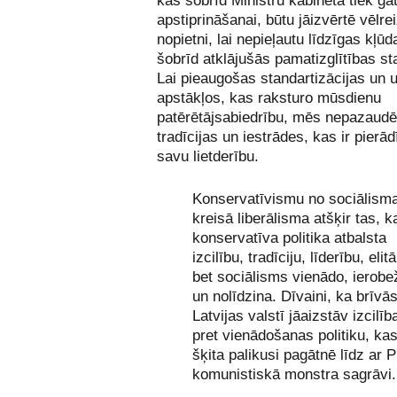
kas šobrīd Ministru kabinetā tiek ga
apstiprināšanai, būtu jāizvērtē vēlre
nopietni, lai nepieļautu līdzīgas kļū
šobrīd atklājušās pamatizglītības st
Lai pieaugošas standartizācijas un u
apstākļos, kas raksturo mūsdienu
patērētājsabiedrību, mēs nepazaudē
tradīcijas un iestrādes, kas ir pierā
savu lietderību.
Konservatīvismu no sociālism
kreisā liberālisma atšķir tas, k
konservatīva politika atbalsta
izcilību, tradīciju, līderību, elitā
bet sociālisms vienādo, ierobe
un nolīdzina. Dīvaini, ka brīvā
Latvijas valstī jāaizstāv izcilīb
pret vienādošanas politiku, ka
šķita palikusi pagātnē līdz ar
komunistiskā monstra sagrāvi.