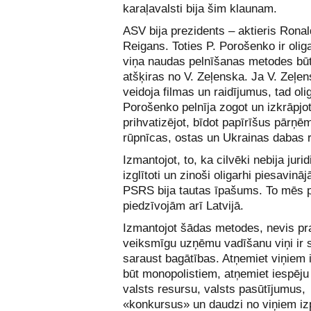
karaļavalsti bija šim klaunam.
ASV bija prezidents – aktieris Rona
Reigans. Toties P. Porošenko ir olig
viņa naudas pelnīšanas metodes būt
atšķiras no V. Zeļenska. Ja V. Zeļen
veidoja filmas un raidījumus, tad oli
Porošenko pelnīja zogot un izkrāpjot
prihvatizējot, bīdot papīrīšus pārņē
rūpnīcas, ostas un Ukrainas dabas 
Izmantojot, to, ka cilvēki nebija jurid
izglītoti un zinoši oligarhi piesavināj
PSRS bija tautas īpašums. To mēs p
piedzīvojām arī Latvijā.
Izmantojot šādas metodes, nevis p
veiksmīgu uzņēmu vadīšanu viņi ir 
saraust bagātības. Atņemiet viņiem 
būt monopolistiem, atņemiet iespēju
valsts resursu, valsts pasūtījumus,
«konkursus» un daudzi no viņiem iz