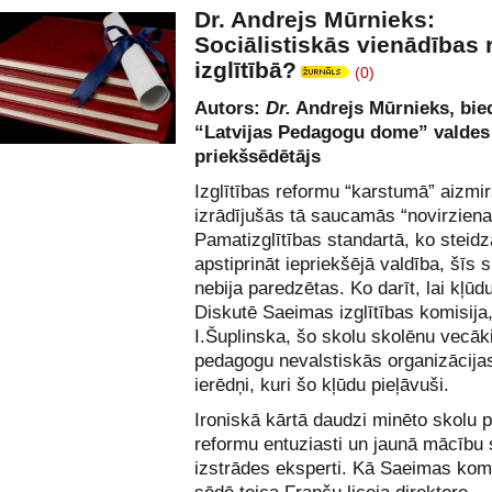
Dr. Andrejs Mūrnieks:
Sociālistiskās vienādības 
izglītībā?
(0)
Autors:
Dr.
Andrejs Mūrnieks, bie
“Latvijas Pedagogu dome” valdes
priekšsēdētājs
Izglītības reformu “karstumā” aizmi
izrādījušās tā saucamās “novirziena
Pamatizglītības standartā, ko steid
apstiprināt iepriekšējā valdība, šīs 
nebija paredzētas. Ko darīt, lai kļūd
Diskutē Saeimas izglītības komisija,
I.Šuplinska, šo skolu skolēnu vecāki
pedagogu nevalstiskās organizācija
ierēdņi, kuri šo kļūdu pieļāvuši.
Ironiskā kārtā daudzi minēto skolu p
reformu entuziasti un jaunā mācību 
izstrādes eksperti. Kā Saeimas kom