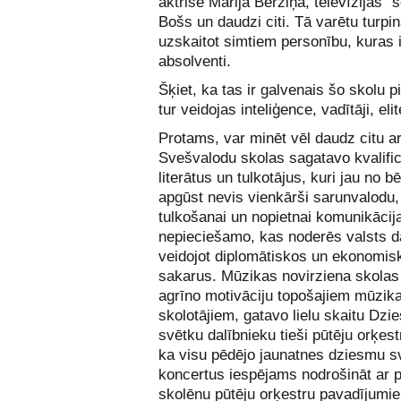
aktrise Marija Bērziņa, televīzijas “s
Bošs un daudzi citi. Tā varētu turpin
uzskaitot simtiem personību, kuras i
absolventi.
Šķiet, ka tas ir galvenais šo skolu 
tur veidojas inteliģence, vadītāji, elit
Protams, var minēt vēl daudz citu 
Svešvalodu skolas sagatavo kvalifi
literātus un tulkotājus, kuri jau no b
apgūst nevis vienkārši sarunvalodu,
tulkošanai un nopietnai komunikācija
nepieciešamo, kas noderēs valsts d
veidojot diplomātiskos un ekonomis
sakarus. Mūzikas novirziena skolas
agrīno motivāciju topošajiem mūzik
skolotājiem, gatavo lielu skaitu Dzi
svētku dalībnieku tieši pūtēju orķest
ka visu pēdējo jaunatnes dziesmu s
koncertus iespējams nodrošināt ar 
skolēnu pūtēju orķestru pavadījumi