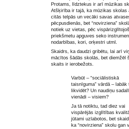
Protams, līdztekus ir arī mūzikas sk
Atšķirība ir tajā, ka mūzikas skolas
citās telpās un vecāki savas atvase
pēcpusdienās, bet “novirziena” skol
notiek uz vietas, pēc vispārizglītoj
priekšmetu apguves seko instrumen
nodarbības, kori, orķestri utml.
Skaidrs, ka daudzi gribētu, lai arī vi
mācītos šādās skolās, bet diemžēl 
skaits ir ierobežots.
Varbūt – “sociālistiskā
taisnīguma” vārdā – labāk 
likvidēt? Un naudiņu sadalī
vienādi – visiem?
Ja tā notiktu, tad diez vai
vispārējās izglītības kvalit
jūtami uzlabotos, bet skaid
ka “novirziena” skolu gan 