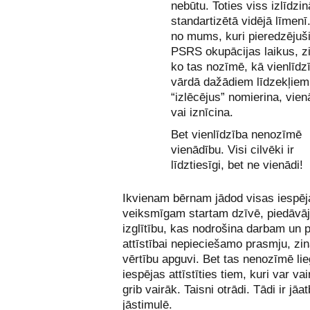
nebūtu. Toties viss izlīdzi
standartizētā vidējā līmenī.
no mums, kuri pieredzējuš
PSRS okupācijas laikus, z
ko tas nozīmē, kā vienlīdz
vārdā dažādiem līdzekļiem
“izlēcējus” nomierina, vie
vai iznīcina.
Bet vienlīdzība nenozīmē
vienādību. Visi cilvēki ir
līdztiesīgi, bet ne vienādi!
Ikvienam bērnam jādod visas iespēj
veiksmīgam startam dzīvē, piedāvāj
izglītību, kas nodrošina darbam un 
attīstībai nepieciešamo prasmju, zi
vērtību apguvi. Bet tas nenozīmē lie
iespējas attīstīties tiem, kuri var va
grib vairāk. Taisni otrādi. Tādi ir jāa
jāstimulē.