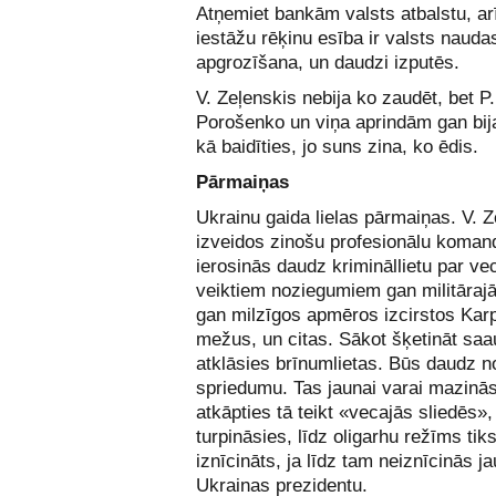
Atņemiet bankām valsts atbalstu, ar
iestāžu rēķinu esība ir valsts nauda
apgrozīšana, un daudzi izputēs.
V. Zeļenskis nebija ko zaudēt, bet P.
Porošenko un viņa aprindām gan bija
kā baidīties, jo suns zina, ko ēdis.
Pārmaiņas
Ukrainu gaida lielas pārmaiņas. V. Z
izveidos zinošu profesionālu koman
ierosinās daudz krimināllietu par v
veiktiem noziegumiem gan militāraj
gan milzīgos apmēros izcirstos Kar
mežus, un citas. Sākot šķetināt saa
atklāsies brīnumlietas. Būs daudz n
spriedumu. Tas jaunai varai mazinās
atkāpties tā teikt «vecajās sliedēs»,
turpināsies, līdz oligarhu režīms tik
iznīcināts, ja līdz tam neiznīcinās j
Ukrainas prezidentu.