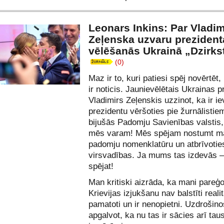
Leonars Inkins: Par Vladim
Zeļenska uzvaru prezident
vēlēšanās Ukrainā „Dzirks
(0)
Maz ir to, kuri patiesi spēj novērtēt,
ir noticis. Jaunievēlētais Ukrainas p
Vladimirs Zeļenskis uzzinot, ka ir ie
prezidentu vēršoties pie žurnālistie
bijušās Padomju Savienības valstis,
mēs varam! Mēs spējam nostumt m
padomju nomenklatūru un atbrīvotie
virsvadības. Ja mums tas izdevās – 
spējat!
Man kritiski aizrāda, ka mani pareģ
Krievijas izjukšanu nav balstīti reali
pamatoti un ir nenopietni. Uzdrošino
apgalvot, ka nu tas ir sācies arī tau