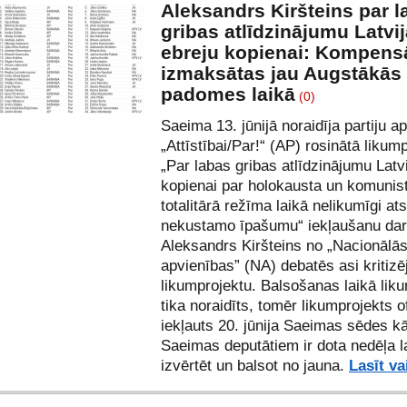
Aleksandrs Kiršteins par l
gribas atlīdzinājumu Latvi
ebreju kopienai: Kompens
izmaksātas jau Augstākās
padomes laikā
(0)
Saeima 13. jūnijā noraidīja partiju a
„Attīstībai/Par!“ (AP) rosinātā likum
„Par labas gribas atlīdzinājumu Latv
kopienai par holokausta un komunis
totalitārā režīma laikā nelikumīgi at
nekustamo īpašumu“ iekļaušanu dar
Aleksandrs Kiršteins no „Nacionālā
apvienības” (NA) debatēs asi kritizē
likumprojektu. Balsošanas laikā lik
tika noraidīts, tomēr likumprojekts ofi
iekļauts 20. jūnija Saeimas sēdes kā
Saeimas deputātiem ir dota nedēļa l
izvērtēt un balsot no jauna.
Lasīt va