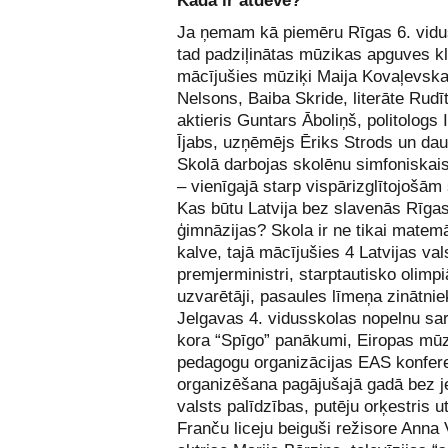
Kāda ir atdeve?
Ja ņemam kā piemēru Rīgas 6. vidu
tad padziļinātas mūzikas apguves k
mācījušies mūziķi Maija Kovaļevska
Nelsons, Baiba Skride, literāte Rudī
aktieris Guntars Āboliņš, politologs 
Ījabs, uzņēmējs Ēriks Strods un daud
Skolā darbojas skolēnu simfoniskais
– vienīgajā starp vispārizglītojošām
Kas būtu Latvija bez slavenās Rīgas
ģimnāzijas? Skola ir ne tikai matem
kalve, tajā mācījušies 4 Latvijas val
premjerministri, starptautisko olimp
uzvarētāji, pasaules līmeņa zinātnie
Jelgavas 4. vidusskolas nopelnu sa
kora “Spīgo” panākumi, Eiropas mū
pedagogu organizācijas EAS konfer
organizēšana pagājušajā gadā bez 
valsts palīdzības, putēju orķestris u
Franču liceju beiguši režisore Anna 