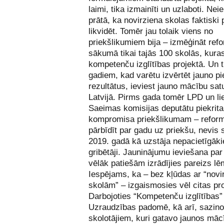
laimi, tika izmainīti un uzlaboti. Nei
prātā, ka novirziena skolas faktiski 
likvidēt. Tomēr jau tolaik viens no
priekšlikumiem bija – izmēģināt ref
sākumā tikai tajās 100 skolās, kura
kompetenču izglītības projektā. Un t
gadiem, kad varētu izvērtēt jauno pi
rezultātus, ieviest jauno mācību sat
Latvijā. Pirms gada tomēr LPD un lie
Saeimas komisijas deputātu piekrita
kompromisa priekšlikumam – refor
pārbīdīt par gadu uz priekšu, nevis 
2019. gadā kā uzstāja nepacietīgāki
gribētāji. Jauninājumu ieviešana pa
vēlāk patiešām izrādījies pareizs l
Iespējams, ka – bez kļūdas ar “novi
skolām” – izgaismosies vēl citas p
Darbojoties “Kompetenču izglītības”
Uzraudzības padomē, kā arī, sazino
skolotājiem, kuri gatavo jaunos māc