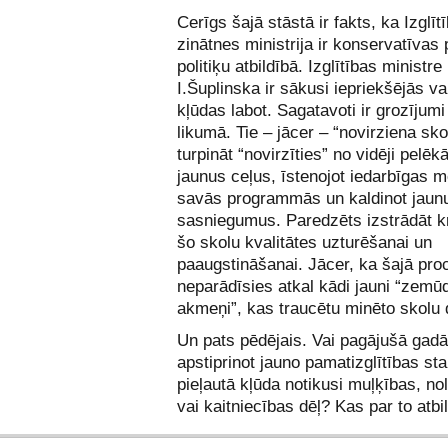
Cerīgs šajā stāstā ir fakts, ka Izglīt
zinātnes ministrija ir konservatīvas 
politiķu atbildībā. Izglītības ministre
I.Šuplinska ir sākusi iepriekšējās v
kļūdas labot. Sagatavoti ir grozījumi 
likumā. Tie – jācer – “novirziena sk
turpināt “novirzīties” no vidēji pelēkā
jaunus ceļus, īstenojot iedarbīgas 
savās programmās un kaldinot jaun
sasniegumus. Paredzēts izstrādāt kr
šo skolu kvalitātes uzturēšanai un
paaugstināšanai. Jācer, ka šajā pro
neparādīsies atkal kādi jauni “zemū
akmeņi”, kas traucētu minēto skolu 
Un pats pēdējais. Vai pagājušā gadā
apstiprinot jauno pamatizglītības sta
pieļautā kļūda notikusi muļķības, no
vai kaitniecības dēļ? Kas par to atbi