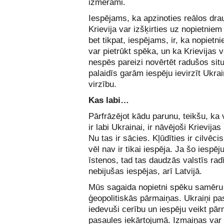
izmērāmi.
Iespējams, ka apzinoties reālos dr
Krievija var izšķirties uz nopietniem
bet tikpat, iespējams, ir, ka nopietn
var pietrūkt spēka, un ka Krievijas 
nespēs pareizi novērtēt radušos situ
palaidīs garām iespēju ievirzīt Ukra
virzību.
Kas labi…
Pārfrāzējot kādu parunu, teikšu, ka 
ir labi Ukrainai, ir nāvējoši Krievijas 
Nu tas ir sācies. Kļūdīties ir cilvēci
vēl nav ir tikai iespēja. Ja šo iespēj
īstenos, tad tas daudzās valstīs rad
nebijušas iespējas, arī Latvijā.
Mūs sagaida nopietni spēku samēru
ģeopolitiskās pārmaiņas. Ukraiņi pas
iedevuši cerību un iespēju veikt pā
pasaules iekārtojumā. Izmaiņas var 