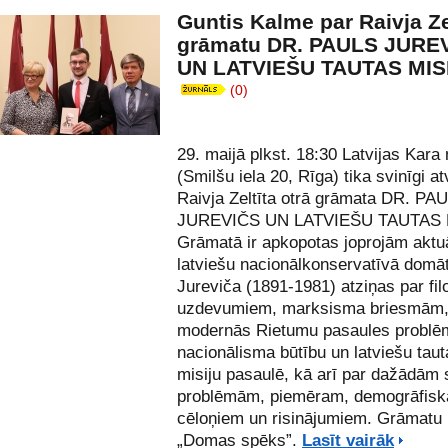
Guntis Kalme par Raivja Ze
grāmatu DR. PAULS JURE
UN LATVIEŠU TAUTAS MIS
(0)
29. maijā plkst. 18:30 Latvijas Kara
(Smilšu iela 20, Rīga) tika svinīgi at
Raivja Zeltīta
otrā grāmata DR. PA
JUREVIČS UN LATVIEŠU TAUTAS 
Grāmatā ir apkopotas joprojām aktu
latviešu nacionālkonservatīvā domā
Jureviča (1891-1981) atziņas par fil
uzdevumiem, marksisma briesmām
modernās Rietumu pasaules probl
nacionālisma būtību un latviešu tau
misiju pasaulē, kā arī par dažādām 
problēmām, piemēram, demogrāfisk
cēloņiem un risinājumiem. Grāmatu 
„Domas spēks”.
Lasīt vairāk