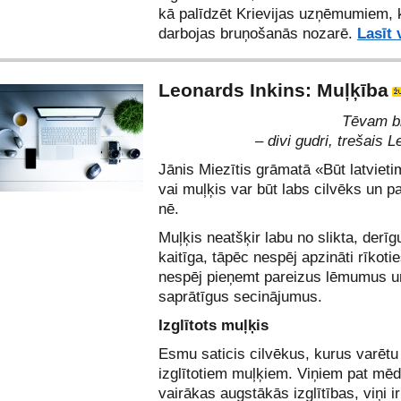
kā palīdzēt Krievijas uzņēmumiem, 
darbojas bruņošanās nozarē.
Lasīt 
Leonards Inkins: Muļķība
Tēvam bij
– divi gudri, trešais
Jānis Miezītis grāmatā
«Būt latviet
vai muļķis var būt labs cilvēks un pa
nē.
Muļķis neatšķir labu no slikta, derīg
kaitīga, tāpēc nespēj apzināti rīkotie
nespēj pieņemt pareizus lēmumus un
saprātīgus secinājumus.
Izglītots muļķis
Esmu saticis cilvēkus, kurus varētu
izglītotiem muļķiem. Viņiem pat mēd
vairākas augstākās izglītības, viņi ir