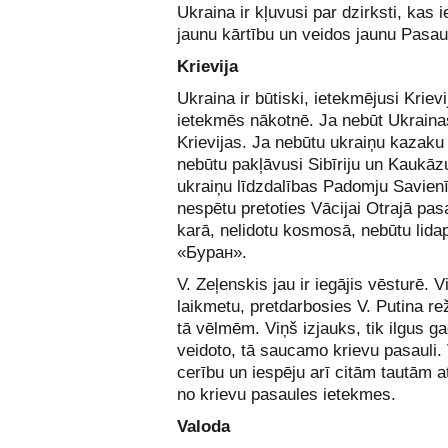
Ukraina ir kļuvusi par dzirksti, kas i
jaunu kārtību un veidos jaunu Pasaul
Krievija
Ukraina ir būtiski, ietekmējusi Krievi
ietekmēs nākotnē. Ja nebūt Ukraina
Krievijas. Ja nebūtu ukraiņu kazaku 
nebūtu pakļāvusi Sibīriju un Kaukāz
ukraiņu līdzdalības Padomju Savien
nespētu pretoties Vācijai Otrajā pas
karā, nelidotu kosmosā, nebūtu lida
«Буран».
V. Zeļenskis jau ir iegājis vēsturē. 
laikmetu, pretdarbosies V. Putina r
tā vēlmēm. Viņš izjauks, tik ilgus g
veidoto, tā saucamo krievu pasauli.
cerību un iespēju arī citām tautām a
no krievu pasaules ietekmes.
Valoda