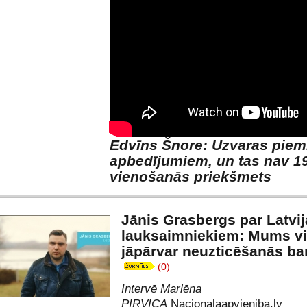
Edvīns Šnore: Uzvaras piem
apbedījumiem, un tas nav 19
vienošanās priekšmets
Jānis Grasbergs par Latvi
lauksaimniekiem: Mums v
jāpārvar neuzticēšanās ba
(0)
Intervē Marlēna
PIRVICA
Nacionalaapvieniba.lv