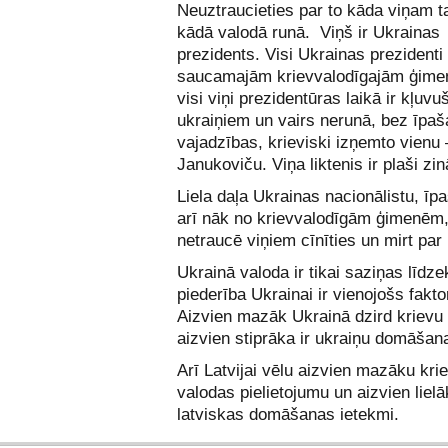
Neuztraucieties par to kāda viņam t
kādā valodā runā. Viņš ir Ukrainas
prezidents. Visi Ukrainas prezidenti
saucamajām krievvalodīgajām ģim
visi viņi prezidentūras laikā ir kļuvu
ukraiņiem un vairs nerunā, bez īpaš
vajadzības, krieviski izņemto vienu 
Janukoviču. Viņa liktenis ir plaši zi
Liela daļa Ukrainas nacionālistu, īp
arī nāk no krievvalodīgām ģimenēm,
netraucē viņiem cīnīties un mirt par
Ukrainā valoda ir tikai saziņas līdzek
piederība Ukrainai ir vienojošs fakto
Aizvien mazāk Ukrainā dzird krievu
aizvien stiprāka ir ukraiņu domāšan
Arī Latvijai vēlu aizvien mazāku kri
valodas pielietojumu un aizvien liel
latviskas domāšanas ietekmi.