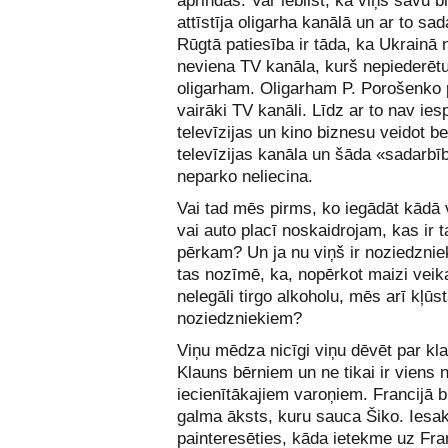
aprindās. Var iebilst, ka viņš savu 
attīstīja oligarha kanālā un ar to sad
Rūgtā patiesība ir tāda, ka Ukrainā 
neviena TV kanāla, kurš nepiederē
oligarham. Oligarham P. Porošenko 
vairāki TV kanāli. Līdz ar to nav ie
televīzijas un kino biznesu veidot b
televīzijas kanāla un šāda «sadarbī
neparko neliecina.
Vai tad mēs pirms, ko iegādāt kādā 
vai auto placī noskaidrojam, kas ir 
pērkam? Un ja nu viņš ir noziedznie
tas nozīmē, ka, nopērkot maizi veik
nelegāli tirgo alkoholu, mēs arī kļūs
noziedzniekiem?
Viņu mēdza nicīgi viņu dēvēt par kl
Klauns bērniem un ne tikai ir viens 
iecienītākajiem varoņiem. Francijā b
galma āksts, kuru sauca Šiko. Iesa
painteresēties, kāda ietekme uz Fra