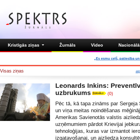
Kristīgās ziņas
Žurnāls
Video
Nacionālā 
„Es esmu ceļš, patiesība un 
Visas ziņas
at
Leonards Inkins: Preventī
uzbrukums
(0)
Pēc tā, kā tapa zināms par Sergeja 
un viņa meitas noindēšanas mēģin
Amerikas Savienotās valstis aizlie
uzņēmumiem pārdot Krievijai jebkur
tehnoloģijas, kuras var izmantot ier
izgatavošanai, un aizliedza konsultē