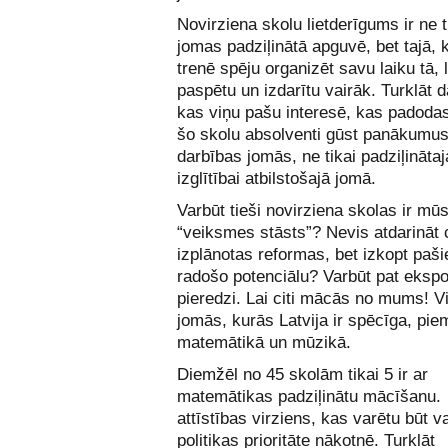
Novirziena skolu lietderīgums ir ne 
jomas padziļinātā apguvē, bet tajā, 
trenē spēju organizēt savu laiku tā, l
paspētu un izdarītu vairāk. Turklāt d
kas viņu pašu interesē, kas padoda
šo skolu absolventi gūst panākumus 
darbības jomās, ne tikai padziļinātaj
izglītībai atbilstošajā jomā.
Varbūt tieši novirziena skolas ir mū
“veiksmes stāsts”? Nevis atdarināt c
izplānotas reformas, bet izkopt paš
radošo potenciālu? Varbūt pat ekspo
pieredzi. Lai citi mācās no mums! 
jomās, kurās Latvija ir spēcīga, pi
matemātikā un mūzikā.
Diemžēl no 45 skolām tikai 5 ir ar
matemātikas padziļinātu mācīšanu.
attīstības virziens, kas varētu būt v
politikas prioritāte nākotnē. Turklāt