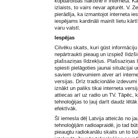
kopdarbības nākotne ir internetā. Ka
izlaists, to vairs nevar apturēt. V. Z
pierādīja, ka izmantojot interneta ies
iespējams kardināli mainīt lietu kārt
varu valstī.
Iespējas
Cilvēku skaits, kuri gūst informāciju
nepārtraukti pieaug un izspiež līdzš
plašsaziņas līdzekļus. Plašsaziņas lī
spiesti pielāgoties jaunai situācijai u
saviem izdevumiem atver arī intern
versijas. Drīz tradicionālie izdevumi
iznākt un paliks tikai interneta versi
attiecas arī uz radio un TV. Tāpēc, 
tehnoloģijas to ļauj darīt daudz lētāk
efektīvāk.
Šī iemesla dēļ Latvija atteicās no j
tehnoloģijām radioapraidē, jo tad būt
pieaugtu radiokanālu skaits un to bū