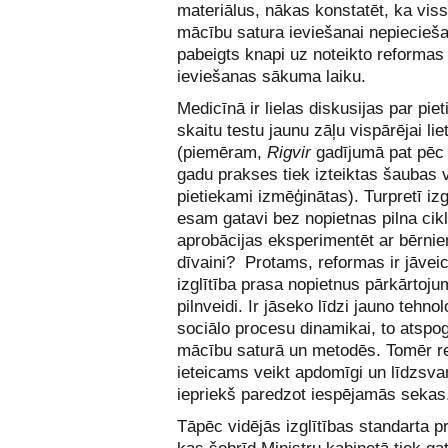
materiālus, nākas konstatēt, ka viss
mācību satura ieviešanai nepiecieša
pabeigts knapi uz noteikto reformas
ieviešanas sākuma laiku.
Medicīnā ir lielas diskusijas par pie
skaitu testu jaunu zāļu vispārējai li
(piemēram,
Rigvir
gadījumā pat pēc
gadu prakses tiek izteiktas šaubas v
pietiekami izmēģinātas). Turpretī izg
esam gatavi bez nopietnas pilna cik
aprobācijas eksperimentēt ar bērnie
dīvaini? Protams, reformas ir jāveic
izglītība prasa nopietnus pārkārtoj
pilnveidi. Ir jāseko līdzi jauno tehnol
sociālo procesu dinamikai, to atspog
mācību saturā un metodēs. Tomēr r
ieteicams veikt apdomīgi un līdzsvar
iepriekš paredzot iespējamās sekas
Tāpēc vidējās izglītības standarta pr