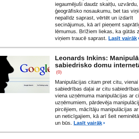
iegaumējuši daudz skaitļu, uzvārdu,
ģeogrāfisko nosaukumu, bet tas viņ
nepalīdz saprast, vērtēt un izdarīt
secinājumus, kā arī pieņemt saprāt
lēmumus. Brīžiem liekas, ka gūtās 
viņiem traucē saprast.
Lasīt vairāk
Leonards Inkins: Manipulā
sabiedrisko domu internet
(0)
Manipulācijas citam pret citu, vienai
sabiedrības daļai ar citu sabiedrības
viena uzņēmuma manipulācijas ar c
uzņēmumiem, pārdevēja manipulācij
pircējiem, mācītāju manipulācijas ar
un neticīgajiem, kā arī šeit neminētās
un būs.
Lasīt vairāk