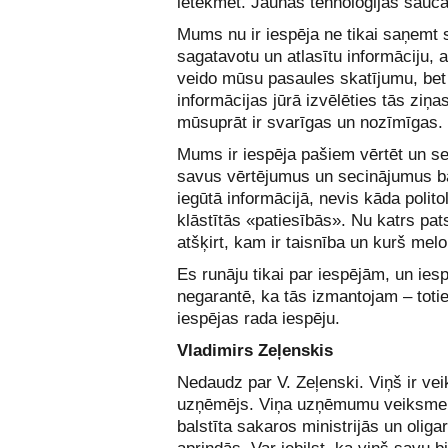
ietekmēt. Jaunās tehnoloģijas sauc
Mums nu ir iespēja ne tikai saņemt s
sagatavotu un atlasītu informāciju, 
veido mūsu pasaules skatījumu, bet
informācijas jūrā izvēlēties tās ziņa
mūsuprāt ir svarīgas un nozīmīgas.
Mums ir iespēja pašiem vērtēt un se
savus vērtējumus un secinājumus ba
iegūtā informācijā, nevis kāda polito
klāstītās «patiesībās». Nu katrs pat
atšķirt, kam ir taisnība un kurš melo
Es runāju tikai par iespējām, un ies
negarantē, ka tās izmantojam – toti
iespējas rada iespēju.
Vladimirs Zeļenskis
Nedaudz par V. Zeļenski. Viņš ir ve
uzņēmējs. Viņa uzņēmumu veiksme
balstīta sakaros ministrijās un oliga