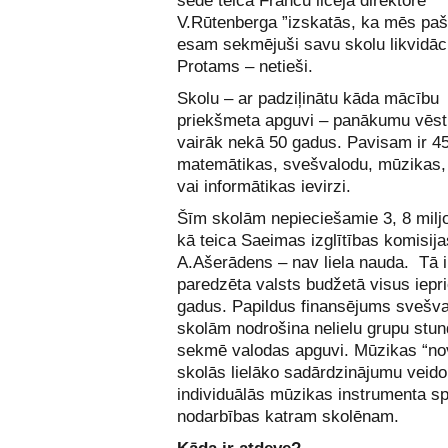
sēdē teica Franču liceja direktore
V.Rūtenberga ”izskatās, ka mēs pa
esam sekmējuši savu skolu likvidāci
Protams – netieši.
Skolu – ar padziļinātu kāda mācību
priekšmeta apguvi – panākumu vēstu
vairāk nekā 50 gadus. Pavisam ir 45
matemātikas, svešvalodu, mūzikas
vai informātikas ievirzi.
Šīm skolām nepieciešamie 3, 8 milj
kā teica Saeimas izglītības komisija
A.Ašerādens – nav liela nauda. Tā ir
paredzēta valsts budžetā visus iepr
gadus. Papildus finansējums svešv
skolām nodrošina nelielu grupu stu
sekmē valodas apguvi. Mūzikas “nov
skolās lielāko sadārdzinājumu veido
individuālās mūzikas instrumenta s
nodarbības katram skolēnam.