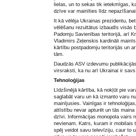
lielas, un to sekas tik ietekmīgas, 
dzīve var mainīties līdz nepazīšanai
It kā vēlēja Ukrainas prezidentu, be
vēlēšanu rezultātus izbaudīs visās b
Padomju Savienības teritorijā, arī Kr
Vladimirs Zeļenskis kardināli mainīs 
kārtību postpadomju teritorijās un ar
tām.
Daudzās ASV izdevumu publikācijās
virsraksti, ka nu arī Ukrainai ir s
Tehnoloģijas
Līdzšinējā kārtība, kā nokļūt pie var
saglabāt varu un kā izmanto varu nu,
mainījusies. Vainīgas ir tehnoloģijas
attīstību nevar apturēt un tās main
dzīvi. Informācijas monopola vairs 
nevienam. Katrs, kuram ir mobilais t
spēj veidot savu televīziju, caur to 