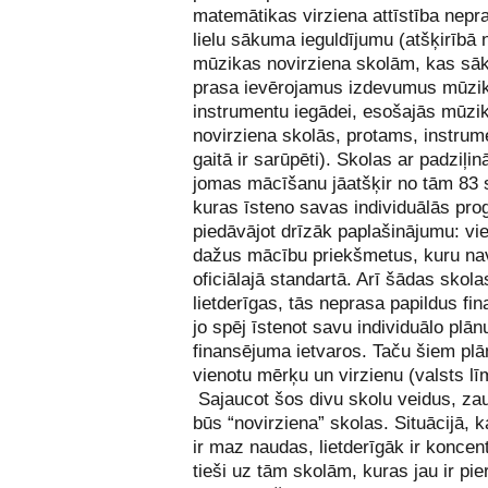
matemātikas virziena attīstība nepra
lielu sākuma ieguldījumu (atšķirībā 
mūzikas novirziena skolām, kas s
prasa ievērojamus izdevumus mūzi
instrumentu iegādei, esošajās mūzi
novirziena skolās, protams, instrum
gaitā ir sarūpēti). Skolas ar padziļi
jomas mācīšanu jāatšķir no tām 83 
kuras īsteno savas individuālās pr
piedāvājot drīzāk paplašinājumu: vi
dažus mācību priekšmetus, kuru na
oficiālajā standartā. Arī šādas skolas
lietderīgas, tās neprasa papildus fi
jo spēj īstenot savu individuālo plā
finansējuma ietvaros. Taču šiem pl
vienotu mērķu un virzienu (valsts lī
Sajaucot šos divu skolu veidus, za
būs “novirziena” skolas. Situācijā, ka
ir maz naudas, lietderīgāk ir koncen
tieši uz tām skolām, kuras jau ir pie