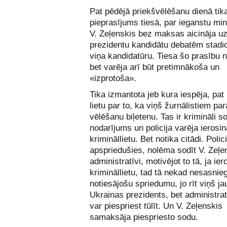
Pat pēdējā priekšvēlēšanu dienā tika
pieprasījums tiesā, par ieganstu min
V. Zeļenskis bez maksas aicināja u
prezidentu kandidātu debatēm stadio
viņa kandidatūru. Tiesa šo prasību n
bet varēja arī būt pretimnākoša un
«izprotoša».
Tika izmantota jeb kura iespēja, pat 
lietu par to, ka viņš žurnālistiem pa
vēlēšanu biļetenu. Tas ir krimināli 
nodarījums un policija varēja ierosin
krimināllietu. Bet notika citādi. Polici
apspriedušies, nolēma sodīt V. Zeļe
administratīvi, motivējot to tā, ja ie
krimināllietu, tad tā nekad nesasnie
notiesājošu spriedumu, jo rīt viņš ja
Ukrainas prezidents, bet administra
var piespriest tūlīt. Un V. Zeļenskis
samaksāja piespriesto sodu.