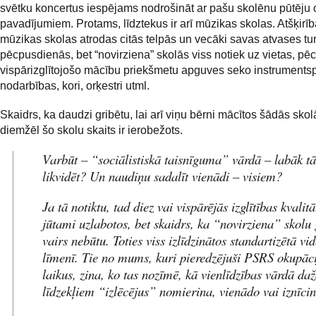
svētku koncertus iespējams nodrošināt ar pašu skolēnu pūtēju 
pavadījumiem. Protams, līdztekus ir arī mūzikas skolas. Atšķirība
mūzikas skolas atrodas citās telpās un vecāki savas atvases tu
pēcpusdienās, bet “novirziena” skolās viss notiek uz vietas, pēc
vispārizglītojošo mācību priekšmetu apguves seko instruments
nodarbības, kori, orķestri utml.
Skaidrs, ka daudzi gribētu, lai arī viņu bērni mācītos šādās skol
diemžēl šo skolu skaits ir ierobežots.
Varbūt – “sociālistiskā taisnīguma” vārdā – labāk tā
likvidēt? Un naudiņu sadalīt vienādi – visiem?
Ja tā notiktu, tad diez vai vispārējās izglītības kvalitā
jūtami uzlabotos, bet skaidrs, ka “novirziena” skolu
vairs nebūtu. Toties viss izlīdzinātos standartizētā vi
līmenī. Tie no mums, kuri pieredzējuši PSRS okupāci
laikus, zina, ko tas nozīmē, kā vienlīdzības vārdā d
līdzekļiem “izlēcējus” nomierina, vienādo vai iznīcin