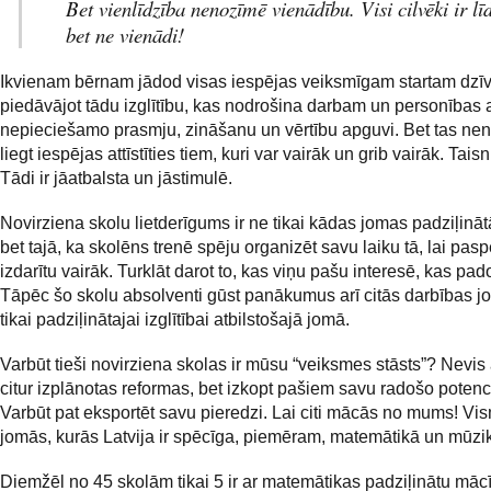
Bet vienlīdzība nenozīmē vienādību. Visi cilvēki ir līd
bet ne vienādi!
Ikvienam bērnam jādod visas iespējas veiksmīgam startam dzīv
piedāvājot tādu izglītību, kas nodrošina darbam un personības at
nepieciešamo prasmju, zināšanu un vērtību apguvi. Bet tas ne
liegt iespējas attīstīties tiem, kuri var vairāk un grib vairāk. Taisn
Tādi ir jāatbalsta un jāstimulē.
Novirziena skolu lietderīgums ir ne tikai kādas jomas padziļinā
bet tajā, ka skolēns trenē spēju organizēt savu laiku tā, lai pas
izdarītu vairāk. Turklāt darot to, kas viņu pašu interesē, kas pa
Tāpēc šo skolu absolventi gūst panākumus arī citās darbības j
tikai padziļinātajai izglītībai atbilstošajā jomā.
Varbūt tieši novirziena skolas ir mūsu “veiksmes stāsts”? Nevis 
citur izplānotas reformas, bet izkopt pašiem savu radošo potenc
Varbūt pat eksportēt savu pieredzi. Lai citi mācās no mums! Vi
jomās, kurās Latvija ir spēcīga, piemēram, matemātikā un mūzi
Diemžēl no 45 skolām tikai 5 ir ar matemātikas padziļinātu mā