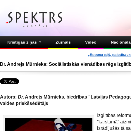
Kristīgās ziņas
Žurnāls
Video
Nacionālā 
„Es esmu ceļš, patiesība un 
Dr. Andrejs Mūrnieks: Sociālistiskās vienādības rēgs izglītī
Autors:
Dr.
Andrejs Mūrnieks, biedrības “Latvijas Pedago
valdes priekšsēdētājs
Izglītības reform
“karstumā” aizmi
izrādījušās tā 