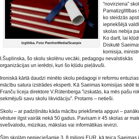
“novirziena” sko
Pamatizglītības 
ko steidzās apst
iepriekšējā valdī
skolas nebija pa
Ko darīt, lai kļū
Izglitiba. Foto PantherMedia/Scanpix
Diskutē Saeimas 
komisija, minist
I.Šuplinska, šo skolu skolēnu vecāki, pedagogu nevalstiskās
organizācijas un ierēdņi, kuri šo kļūdu pieļāvuši.
Ironiskā kārtā daudzi minēto skolu pedagogi ir reformu entuzias
mācību satura izstrādes eksperti. Kā Saeimas komisijas sēdē t
Franču liceja direktore V.Rūtenberga ”izskatās, ka mēs pašu 
sekmējuši savu skolu likvidāciju”. Protams – netieši.
Skolu – ar padziļinātu kāda mācību priekšmeta apguvi – panā
vēsture ilgst vairāk nekā 50 gadus. Pavisam ir 45 skolas ar mat
svešvalodu, mūzikas, mākslas vai informātikas ievirzi.
Šīm skolām nepieciešamie 3, 8 miljoni EUR, kā teica Saeimas i