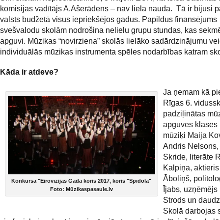
komisijas vadītājs A.Ašerādens – nav liela nauda. Tā ir bijusi 
valsts budžetā visus iepriekšējos gadus. Papildus finansējums
svešvalodu skolām nodrošina nelielu grupu stundas, kas sekm
apguvi. Mūzikas “novirziena” skolās lielāko sadārdzinājumu ve
individuālās mūzikas instrumenta spēles nodarbības katram sk
Kāda ir atdeve?
Ja ņemam kā pi
Rīgas 6. vidussk
padziļinātas mū
apguves klasēs 
mūziķi Maija Ko
Andris Nelsons,
Skride, literāte 
Kalpiņa, aktieri
Āboliņš, politolo
Konkursā "Eirovīzijas Gada koris 2017, koris "Spīdola"
Ījabs, uzņēmējs 
Foto: Mūzikaspasaule.lv
Strods un daudzi 
Skolā darbojas 