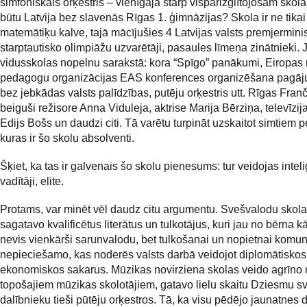
simfoniskais orķestris – vienīgajā starp vispārizglītojošām skol
būtu Latvija bez slavenās Rīgas 1. ģimnāzijas? Skola ir ne tikai
matemātiķu kalve, tajā mācījušies 4 Latvijas valsts premjerminist
starptautisko olimpiāžu uzvarētāji, pasaules līmeņa zinātnieki. 
vidusskolas nopelnu sarakstā: kora “Spīgo” panākumi, Eiropas
pedagogu organizācijas EAS konferences organizēšana pagāj
bez jebkādas valsts palīdzības, putēju orķestris utt. Rīgas Franč
beiguši režisore Anna Viduleja, aktrise Marija Bērziņa, televīzija
Edijs Bošs un daudzi citi. Tā varētu turpināt uzskaitot simtiem 
kuras ir šo skolu absolventi.
Šķiet, ka tas ir galvenais šo skolu pienesums: tur veidojas intel
vadītāji, elite.
Protams, var minēt vēl daudz citu argumentu. Svešvalodu skol
sagatavo kvalificētus literātus un tulkotājus, kuri jau no bērna 
nevis vienkārši sarunvalodu, bet tulkošanai un nopietnai komun
nepieciešamo, kas noderēs valsts darbā veidojot diplomātiskos
ekonomiskos sakarus. Mūzikas novirziena skolas veido agrīno 
topošajiem mūzikas skolotājiem, gatavo lielu skaitu Dziesmu s
dalībnieku tieši pūtēju orķestros. Tā, ka visu pēdējo jaunatnes