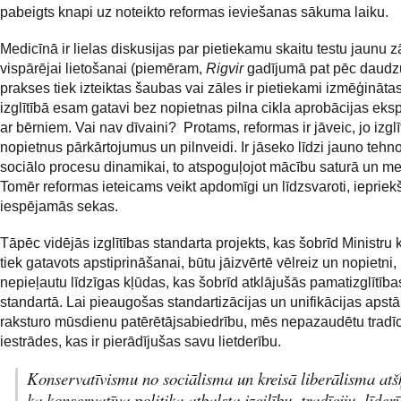
pabeigts knapi uz noteikto reformas ieviešanas sākuma laiku.
Medicīnā ir lielas diskusijas par pietiekamu skaitu testu jaunu z
vispārējai lietošanai (piemēram,
Rigvir
gadījumā pat pēc daudz
prakses tiek izteiktas šaubas vai zāles ir pietiekami izmēģinātas
izglītībā esam gatavi bez nopietnas pilna cikla aprobācijas eks
ar bērniem. Vai nav dīvaini? Protams, reformas ir jāveic, jo izgl
nopietnus pārkārtojumus un pilnveidi. Ir jāseko līdzi jauno tehn
sociālo procesu dinamikai, to atspoguļojot mācību saturā un m
Tomēr reformas ieteicams veikt apdomīgi un līdzsvaroti, iepriek
iespējamās sekas.
Tāpēc vidējās izglītības standarta projekts, kas šobrīd Ministru 
tiek gatavots apstiprināšanai, būtu jāizvērtē vēlreiz un nopietni, 
nepieļautu līdzīgas kļūdas, kas šobrīd atklājušās pamatizglītība
standartā. Lai pieaugošas standartizācijas un unifikācijas apstā
raksturo mūsdienu patērētājsabiedrību, mēs nepazaudētu tradīc
iestrādes, kas ir pierādījušas savu lietderību.
Konservatīvismu no sociālisma un kreisā liberālisma atšķ
ka konservatīva politika atbalsta izcilību, tradīciju, līder