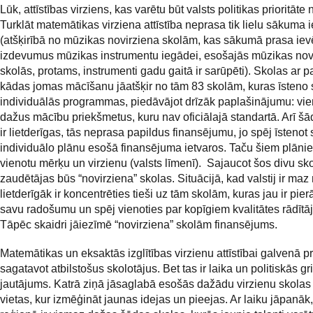
Lūk, attīstības virziens, kas varētu būt valsts politikas prioritāte
Turklāt matemātikas virziena attīstība neprasa tik lielu sākuma 
(atšķirībā no mūzikas novirziena skolām, kas sākumā prasa ie
izdevumus mūzikas instrumentu iegādei, esošajās mūzikas nov
skolās, protams, instrumenti gadu gaitā ir sarūpēti). Skolas ar p
kādas jomas mācīšanu jāatšķir no tām 83 skolām, kuras īsteno
individuālās programmas, piedāvājot drīzāk paplašinājumu: vie
dažus mācību priekšmetus, kuru nav oficiālajā standartā. Arī š
ir lietderīgas, tās neprasa papildus finansējumu, jo spēj īstenot
individuālo plānu esošā finansējuma ietvaros. Taču šiem plāni
vienotu mērķu un virzienu (valsts līmenī). Sajaucot šos divu sk
zaudētājas būs “novirziena” skolas. Situācijā, kad valstij ir maz
lietderīgāk ir koncentrēties tieši uz tām skolām, kuras jau ir pie
savu radošumu un spēj vienoties par kopīgiem kvalitātes rādītā
Tāpēc skaidri jāiezīmē “novirziena” skolām finansējums.
Matemātikas un eksaktās izglītības virzienu attīstībai galvenā p
sagatavot atbilstošus skolotājus. Bet tas ir laika un politiskās gr
jautājums. Katrā ziņā jāsaglabā esošās dažādu virzienu skolas
vietas, kur izmēģināt jaunas idejas un pieejas. Ar laiku jāpanāk,