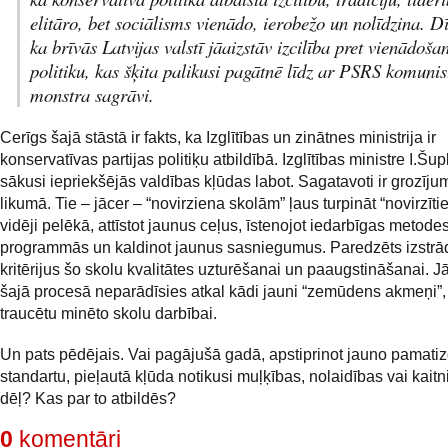
elitāro, bet sociālisms vienādo, ierobežo un nolīdzina. Dī
ka brīvās Latvijas valstī jāaizstāv izcilība pret vienādoša
politiku, kas šķita palikusi pagātnē līdz ar PSRS komunis
monstra sagrāvi.
Cerīgs šajā stāstā ir fakts, ka Izglītības un zinātnes ministrija ir
konservatīvas partijas politiķu atbildībā. Izglītības ministre I.Šup
sākusi iepriekšējās valdības kļūdas labot. Sagatavoti ir grozījum
likumā. Tie – jācer – “novirziena skolām” ļaus turpināt “novirzīti
vidēji pelēkā, attīstot jaunus ceļus, īstenojot iedarbīgas metode
programmās un kaldinot jaunus sasniegumus. Paredzēts izstrā
kritērijus šo skolu kvalitātes uzturēšanai un paaugstināšanai. Jā
šajā procesā neparādīsies atkal kādi jauni “zemūdens akmeņi”,
traucētu minēto skolu darbībai.
Un pats pēdējais. Vai pagājušā gadā, apstiprinot jauno pamatiz
standartu, pieļautā kļūda notikusi muļķības, nolaidības vai kait
dēļ? Kas par to atbildēs?
0
komentāri