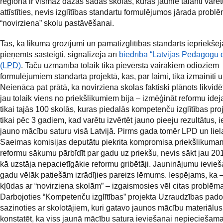
reģionā ir vismaz dažas šādas skolas, kurās jaunie talanti varēt
attīstīties, nevis izglītības standartu formulējumos jārada probl
“novirziena” skolu pastāvēšanai.
Tas, ka likuma grozījumi un pamatizglītības standarts iepriekšēj
pieņemts sasteigti, signalizēja arī
biedrība “Latvijas Pedagogu
(LPD)
. Taču uzmanība tolaik tika pievērsta vairākiem odioziem
formulējumiem standarta projektā, kas, par laimi, tika izmainīti u
Neienāca pat prātā, ka novirziena skolas faktiski plānots likvidē
jau tolaik viens no priekšlikumiem bija – izmēģināt reformu id
tikai tajās 100 skolās, kuras piedalās kompetenču izglītības pro
tikai pēc 3 gadiem, kad varētu izvērtēt jauno pieeju rezultātus, i
jauno mācību saturu visā Latvijā. Pirms gada tomēr LPD un liel
Saeimas komisijas deputātu piekrita kompromisa priekšlikuma
reformu sākumu pārbīdīt par gadu uz priekšu, nevis sākt jau 20
kā uzstāja nepacietīgākie reformu gribētāji. Jauninājumu ievie
gadu vēlāk patiešām izrādījies pareizs lēmums. Iespējams, ka 
kļūdas ar “novirziena skolām” – izgaismosies vēl citas problēm
Darbojoties “Kompetenču izglītības” projekta Uzraudzības pado
sazinoties ar skolotājiem, kuri gatavo jaunos mācību materiālu
konstatēt, ka viss jaunā mācību satura ieviešanai nepieciešamai