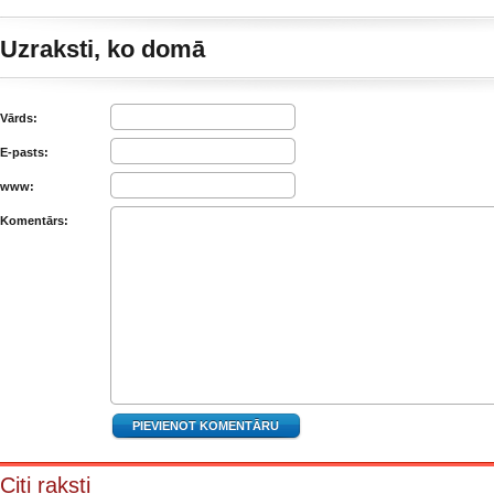
Uzraksti, ko domā
Vārds:
E-pasts:
www:
Komentārs:
Citi raksti