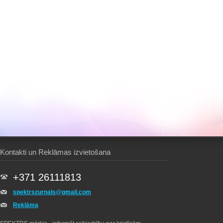
Kontakti un Reklāmas izvietošana
+371 26111813
spektrszurnals@gmail.com
Reklāma