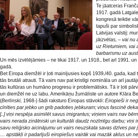
Te jāatceras Franč
1917. gadā Latgal
kongresā teiktie vā
tapuši par simbolis
Latvijas valstij:
mum
jāizvēlas, – vai nu 
uz Rietumiem, vai 
barbarismu uz aus
Un mēs izvēlējāmies – ne tikai 1917. un 1918., bet arī 1991. un
gadā.
Bet Eiropa diemžēl ir ļoti mainījusies kopš 1939./40. gada, kad 
tās brutāli atrauti. Tā vairs nav pat kristīgi nomināla un arī jaut
tās kultūras un humāno progresu ir problemātisks. Tā ir ļoti pārv
un diemžēl ne uz labu. Amerikāņu žurnāliste un autore Klāra Be
(
Berlinski,
1968-) šādi raksturo Eiropas stāvokli:
Eiropieši ir neg
cīnīties par jebko un grib padoties jebkuram; viņus fascinē de
[..] viņi nespēja asimilēt savus imigrantus; viņiem vairs nav bērn
vairs nerada zinātniski un kulturāli daudz nozīmīgu darbu; viņi i
savu reliģisko aicinājumu un vairs neuzskata savas dzīves par
… apstākļi ir padarījuši eiropiešus vairāk vai mazāk aklus un n