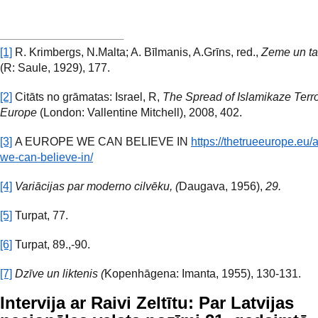
[1]
R. Krimbergs, N.Malta; A. Bīlmanis, A.Grīns, red.,
Zeme un t
(R: Saule, 1929), 177.
[2]
Citāts no grāmatas: Israel, R,
The Spread of Islamikaze Terro
Europe
(London: Vallentine Mitchell), 2008, 402.
[3]
A EUROPE WE CAN BELIEVE IN
https://thetrueeurope.eu/
we-can-believe-in/
[4]
Variācijas par moderno cilvēku, (
Daugava, 1956),
29.
[5]
Turpat, 77.
[6]
Turpat, 89.,-90.
[7]
Dzīve un liktenis (
Kopenhāgena: Imanta, 1955), 130-131.
Intervija ar Raivi Zeltītu: Par Latvijas