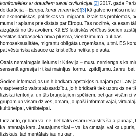
konfrontēties ar draudiem savai civilizācijai
.
[2]
2017. gada Parī
deklarācija –
Eiropa, kurai varam ticēt
[3]
kā galveno mūsu nelai
ne ekonomiskās, politiskās vai migrantu izraisītās problēmas, be
mums ir aplams priekšstats par Eiropu. Tas nozīmē, ka esam tā
aizgājuši no tās avotiem. Kā ES faktiskās vērtības šodien uzstājī
vēstītas darbaspēka brīva plūsma, viendzimuma laulības,
homoseksualitāte, migrantu obligāta uzņemšana, u.tml. ES kons
pat vēsturiska atsauce uz kristietību netika pieļauta.
Otrais nemainīgais lielums ir Krievija – mūsu nemierīgais kaimi
sensenā agresija ir tikai mainījusi formu, izpildījumu, žanru, bet
Šodien informācijas un hibrīdkara apstākļos runājam par Latvij
visaptverošo valsts aizsardzību, jo hibrīdkarā tiek uzbrukts ne ti
fiziskai teritorijai un tās bruņotajiem spēkiem, bet gan visām cil
grupām un visām dzīves jomām, jo īpaši informatīvajai, virtuālaja
kultūrtelpai, vērtībtelpai.
Līdz ar to, gribam vai nē, bet katrs esam iesaistīts šajā jaunajā, 
kā latentajā karā. Jautājums tikai – vai kā cīnītājs, vai kā upuris,
fiziskais, tad mentālais jau nu gan.