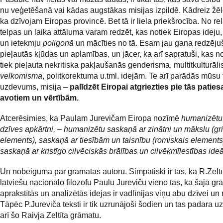
nu veģetēšanā vai kādas augstākas misijas izpildē. Kādreiz žē
ka dzīvojam Eiropas provincē. Bet tā ir liela priekšrocība. No rel
telpas un laika attāluma varam redzēt, kas notiek Eiropas ideju,
un ietekmju
poligonā
un mācīties no tā. Esam jau gana redzēju
pieļautās kļūdas un aplamības, un jācer, ka arī sapratuši, kas no
tiek pieļauta nekritiska pakļaušanās genderisma, multitkulturāl
velkomisma
, politkorektuma u.tml. idejām. Te arī parādās mūsu
uzdevums, misija –
palīdzēt Eiropai atgriezties pie tās paties
avotiem un vērtībām
.
Atcerēsimies, ka
Paulam Jurevičam Eiropa nozīmē
humanizētu 
dzīves apkārtni, – humanizētu saskaņā ar zinātni un mākslu (gr
elements), saskaņā ar tiesībām un taisnību (romiskais elements
saskaņā ar kristīgo cilvēciskās brālības un cilvēkmīlestības ide
Un nobeigumā par grāmatas autoru. Simpātiski ir tas, ka R.Zeltī
latviešu nacionālo filozofu Paulu Jureviču vieno tas, ka šajā gr
aprakstītās un analizētās idejas ir vadlīnijas viņu abu dzīvei un r
Tāpēc P.Jureviča teksti ir tik uzrunājoši šodien un tas padara u
arī šo Raivja Zeltīta grāmatu.