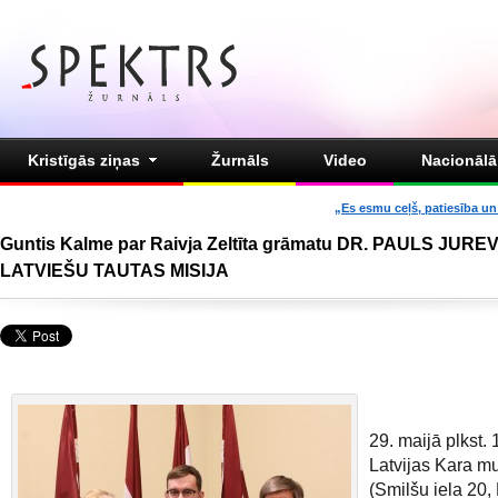
Kristīgās ziņas
Žurnāls
Video
Nacionālā 
„Es esmu ceļš, patiesība un 
Guntis Kalme par Raivja Zeltīta grāmatu DR. PAULS JURE
LATVIEŠU TAUTAS MISIJA
29. maijā plkst. 
Latvijas Kara m
(Smilšu iela 20, 