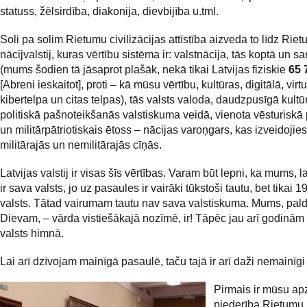
statuss, žēlsirdība, diakonija, dievbijība u.tml.
Soli pa solim Rietumu civilizācijas attīstība aizveda to līdz Riet
nācijvalstij, kuras vērtību sistēma ir: valstnācija, tās koptā un 
(mums šodien tā jāsaprot plašāk, nekā tikai Latvijas fiziskie
65 
[Abreni ieskaitot], proti – kā mūsu vērtību, kultūras, digitālā, virt
kibertelpa un citas telpas), tās valsts valoda, daudzpusīgā kultū
politiskā pašnoteikšanās valstiskuma veidā, vienota vēsturiskā
un militārpātriotiskais ētoss – nācijas varoņgars, kas izveidojies
militārajās un nemilitārajās cīņās.
Latvijas valstij ir visas šīs vērtības. Varam būt lepni, ka mums, l
ir sava valsts, jo uz pasaules ir vairāki tūkstoši tautu, bet tikai 1
valsts. Tātad vairumam tautu nav sava valstiskuma. Mums, pald
Dievam, – vārda vistiešākajā nozīmē, ir! Tāpēc jau arī godinām
valsts himnā.
Lai arī dzīvojam mainīgā pasaulē, taču tajā ir arī daži nemainīgi 
Pirmais ir mūsu ap
piederība Rietumu 