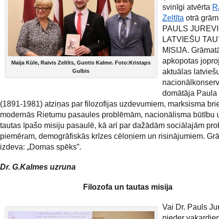
svinīgi atvērta
R
Zeltīta
otrā grām
PAULS JUREV
LATVIEŠU TAU
MISIJA. Grāmatā
apkopotas jopr
Maija Kūle, Raivis Zeltīts, Guntis Kalme. Foto:Kristaps
aktuālas latvieš
Gulbis
nacionālkonserv
domātāja Paula 
(1891-1981) atziņas par filozofijas uzdevumiem, marksisma br
modernās Rietumu pasaules problēmām, nacionālisma būtību u
tautas īpašo misiju pasaulē, kā arī par dažādām sociālajām pr
piemēram, demogrāfiskās krīzes cēloņiem un risinājumiem. Gr
izdeva: „Domas spēks”.
Dr. G.Kalmes uzruna
Filozofa un tautas misija
Vai Dr. Pauls Ju
pieder vakardien