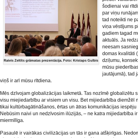
šodienai vai rītd
par viņu runāja
tad noteikti ne p
viņa vēstījums p
gadiem tagad mu
aktuāls. Ja redz
neesam sasnieg
domas kvalitāti 
dziļumu, konsek
Raivis Zeltīts grāmatas prezentācija. Foto: Kristaps Gulbis
mūsu piederības
jautājumā), tad 
viņš ir arī mūsu rītdiena.
Mēs dzīvojam globalizācijas laikmetā. Tas nozīmē globalizētu 
visu miejiedarbību ar visiem un visu. Bet mijiedarbība diemžēl
tikai kultūrbagātināšanos, ērtas un ātras komunikācijas iespēju 
Nebūsim naivi un nedzīvosim ilūzijās, – ne katra mijiedarbība ir
miermīlīga.
Pasaulē ir vairākas civilizācijas un tās ir gana atšķirīgas. Ned