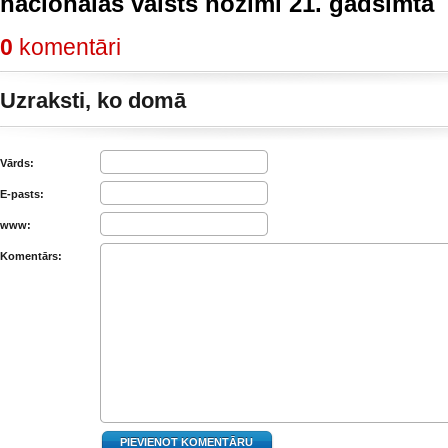
nacionālas valsts nozīmi 21. gadsimtā
0
komentāri
Uzraksti, ko domā
Vārds:
E-pasts:
www:
Komentārs: