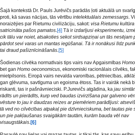
Šajā kontekstā Dr. Pauls Jurēvičs
parādās ļoti aktuālā un svarī
proti, kā savas nācijas, tās vērtību
intelektuālais zemessargs
. V
noraizējies par Rietumu civilizāciju, sakot:
visa Rietumu kultūra 
satricināta pašos pamatos
.
[4]
Tā ir
izdarījusi eksperimentu, izm
cik tālu var noiet, atsakoties sekot sirdsapziņai un tās nesējam
pārdot sevi varas un mantas iegūšanai. Tā ir nonākusi līdz pun
tai draud pašiznīcināšanās
.
[5]
Šodienas cilvēka normatīvais tips vairs nav Apgaismības
Homo 
bet gan
Homo oeconomicus
, ekonomiski racionālais cilvēks, fak
mietpilsonis. Eiropā vairs nevalda varonības, pētniecības, atklā
gan gļēvuma, savtīguma un egoisma ētoss. Tas ir vairāk nekā b
riskanti, tas ir pašnāvnieciski. P.Jurevičs atgādina, ka
jau simtā
rādīts un pierādīts, kurp ved baudas izvirzīšana par galveno vēr
vēsture to jau ir daudzas reizes ar piemēriem parādījusi: atsevi
tā ved no cilvēcības atpakaļ pie dzīvnieciskuma, bet tautas pie
un pie pakļaušanas svaigākām tautām, kurām bauda vēl nav
visaugstākais
.
[6]
Pasaulē nav lielas vai mazas tautas, ir tikai tās, kas savu esību