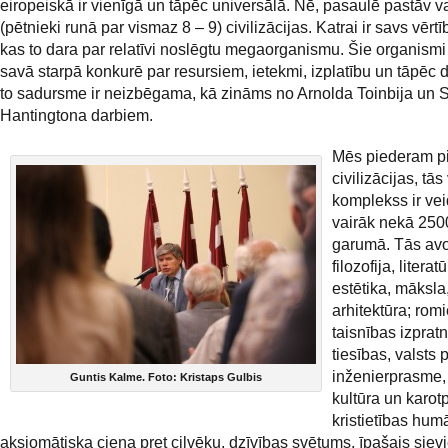
eiropeiskā ir vienīgā un tāpēc universālā. Nē, pasaulē pastāv v
(pētnieki runā par vismaz 8 – 9) civilizācijas. Katrai ir savs vēr
kas to dara par relatīvi noslēgtu megaorganismu. Šie organismi
savā starpā konkurē par resursiem, ietekmi, izplatību un tāpēc d
to sadursme ir neizbēgama, kā zināms no Arnolda Toinbija un 
Hantingtona darbiem.
Mēs piederam p
civilizācijas, tās
komplekss ir vei
vairāk nekā 250
garumā. Tās avot
filozofija, literatū
estētika, māksla
arhitektūra; rom
taisnības izprat
tiesības, valsts 
inženierprasme, 
Guntis Kalme. Foto: Kristaps Gulbis
kultūra un karot
kristietības hum
aksiomātiska cieņa pret cilvēku, dzīvības svētums, īpašais siev