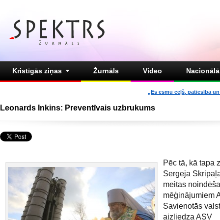
Kristīgās ziņas
Žurnāls
Video
Nacionālā 
„Es esmu ceļš, patiesība un 
Leonards Inkins: Preventīvais uzbrukums
Pēc tā, kā tapa 
Sergeja Skripaļ
meitas noindēš
mēģinājumiem 
Savienotās valst
aizliedza ASV