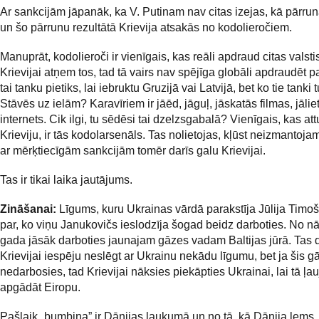
Ar sankcijām jāpanāk, ka V. Putinam nav citas izejas, kā pārru
un šo pārrunu rezultātā Krievija atsakās no kodolieročiem.
Manuprāt, kodolieroči ir vienīgais, kas reāli apdraud citas valsti
Krievijai atņem tos, tad tā vairs nav spējīga globāli apdraudēt pa
tai tanku pietiks, lai iebruktu Gruzijā vai Latvijā, bet ko tie tanki t
Stāvēs uz ielām? Karavīriem ir jāēd, jāguļ, jāskatās filmas, jālie
internets. Cik ilgi, tu sēdēsi tai dzelzsgabalā? Vienīgais, kas att
Krieviju, ir tās kodolarsenāls. Tas nolietojas, kļūst neizmantoj
ar mērķtiecīgām sankcijām tomēr darīs galu Krievijai.
Tas ir tikai laika jautājums.
Zināšanai:
Līgums, kuru Ukrainas vārdā parakstīja Jūlija Timo
par, ko viņu Janukovičs ieslodzīja šogad beidz darboties. No 
gada jāsāk darboties jaunajam gāzes vadam Baltijas jūrā. Tas 
Krievijai iespēju neslēgt ar Ukrainu nekādu līgumu, bet ja šis 
nedarbosies, tad Krievijai nāksies piekāpties Ukrainai, lai tā ļau
apgādāt Eiropu.
Pašlaik „bumbiņa” ir Dānijas laukumā un no tā, kā Dānija lems, i