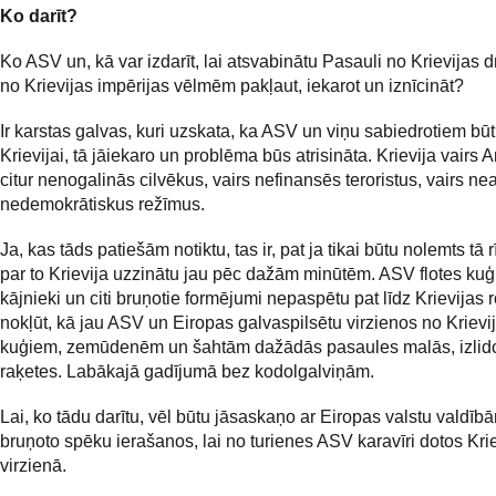
Ko darīt?
Ko ASV un, kā var izdarīt, lai atsvabinātu Pasauli no Krievijas 
no Krievijas impērijas vēlmēm pakļaut, iekarot un iznīcināt?
Ir karstas galvas, kuri uzskata, ka ASV un viņu sabiedrotiem bū
Krievijai, tā jāiekaro un problēma būs atrisināta. Krievija vairs A
citur nenogalinās cilvēkus, vairs nefinansēs teroristus, vairs nea
nedemokrātiskus režīmus.
Ja, kas tāds patiešām notiktu, tas ir, pat ja tikai būtu nolemts tā r
par to Krievija uzzinātu jau pēc dažām minūtēm. ASV flotes kuģi
kājnieki un citi bruņotie formējumi nepaspētu pat līdz Krievijas
nokļūt, kā jau ASV un Eiropas galvaspilsētu virzienos no Krievi
kuģiem, zemūdenēm un šahtām dažādās pasaules malās, izlid
raķetes. Labākajā gadījumā bez kodolgalviņām.
Lai, ko tādu darītu, vēl būtu jāsaskaņo ar Eiropas valstu valdī
bruņoto spēku ierašanos, lai no turienes ASV karavīri dotos Kri
virzienā.