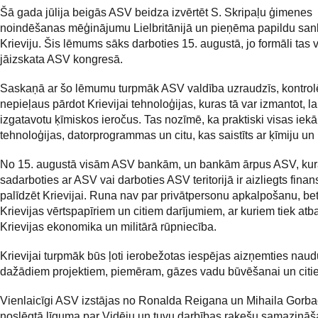
Šā gada jūlija beigās ASV beidza izvērtēt S. Skripaļu ģimenes
noindēšanas mēģinājumu Lielbritānijā un pieņēma papildu sank
Krieviju. Šis lēmums sāks darboties 15. augustā, jo formāli tas 
jāizskata ASV kongresā.
Saskaņā ar šo lēmumu turpmāk ASV valdība uzraudzīs, kontrol
nepieļaus pārdot Krievijai tehnoloģijas, kuras tā var izmantot, la
izgatavotu ķīmiskos ieročus. Tas nozīmē, ka praktiski visas iekā
tehnoloģijas, datorprogrammas un citu, kas saistīts ar ķīmiju un 
No 15. augustā visām ASV bankām, un bankām ārpus ASV, kur
sadarboties ar ASV vai darboties ASV teritorijā ir aizliegts finans
palīdzēt Krievijai. Runa nav par privātpersonu apkalpošanu, bet
Krievijas vērtspapīriem un citiem darījumiem, ar kuriem tiek atba
Krievijas ekonomika un militārā rūpniecība.
Krievijai turpmāk būs ļoti ierobežotas iespējas aizņemties naud
dažādiem projektiem, piemēram, gāzes vadu būvēšanai un citi
Vienlaicīgi ASV izstājas no Ronalda Reigana un Mihaila Gorb
noslēgtā līguma par Vidēju un tuvu darbības raķešu samazināš