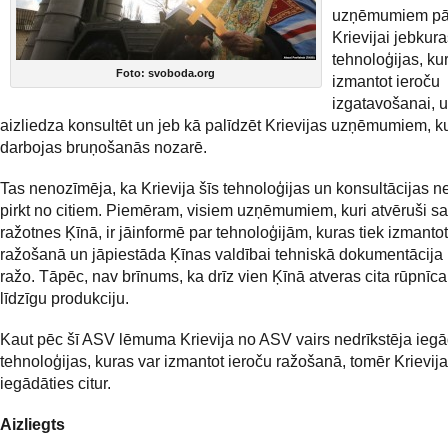
uzņēmumiem pā
Krievijai jebkur
tehnoloģijas, ku
Foto: svoboda.org
izmantot ieroču
izgatavošanai, 
aizliedza konsultēt un jeb kā palīdzēt Krievijas uzņēmumiem, ku
darbojas bruņošanās nozarē.
Tas nenozīmēja, ka Krievija šīs tehnoloģijas un konsultācijas n
pirkt no citiem. Piemēram, visiem uzņēmumiem, kuri atvēruši s
ražotnes Ķīnā, ir jāinformē par tehnoloģijām, kuras tiek izmanto
ražošanā un jāpiestāda Ķīnas valdībai tehniskā dokumentācija p
ražo. Tāpēc, nav brīnums, ka drīz vien Ķīnā atveras cita rūpnīca
līdzīgu produkciju.
Kaut pēc šī ASV lēmuma Krievija no ASV vairs nedrīkstēja iegā
tehnoloģijas, kuras var izmantot ieroču ražošanā, tomēr Krievija
iegādāties citur.
Aizliegts