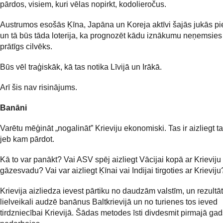
pārdos, visiem, kuri vēlas nopirkt, kodolieročus.
Austrumos esošās Ķīna, Japāna un Koreja aktīvi šajās jukās pi
un tā būs tāda loterija, ka prognozēt kādu iznākumu neņemsies
prātīgs cilvēks.
Būs vēl traģiskāk, kā tas notika Līvijā un Irākā.
Arī šis nav risinājums.
Banāni
Varētu mēģināt „nogalināt” Krieviju ekonomiski. Tas ir aizliegt ta
jeb kam pārdot.
Kā to var panākt? Vai ASV spēj aizliegt Vācijai kopā ar Krieviju
gāzesvadu? Vai var aizliegt Ķīnai vai Indijai tirgoties ar Krieviju
Krievija aizliedza ievest pārtiku no daudzām valstīm, un rezultāt
lielveikali audzē banānus Baltkrievijā un no turienes tos ieved
tirdzniecībai Krievijā. Šādas metodes īsti divdesmit pirmajā ga