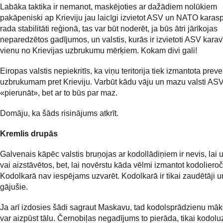
Labāka taktika ir nemanot, maskējoties ar dažādiem nolūkiem
pakāpeniski ap Krieviju jau laicīgi izvietot ASV un NATO karas
rada stabilitāti reģionā, tas var būt noderēt, ja būs ātri jārīkojas
neparedzētos gadījumos, un valstis, kurās ir izvietoti ASV karavī
vienu no Krievijas uzbrukumu mērķiem. Kokam divi gali!
Eiropas valstis nepiekritīs, ka viņu teritorija tiek izmantota prev
uzbrukumam pret Krieviju. Varbūt kādu vāju un mazu valsti ASV
«pierunāt», bet ar to būs par maz.
Domāju, ka šāds risinājums atkrīt.
Kremlis drupās
Galvenais kāpēc valstis bruņojas ar kodollādiņiem ir nevis, lai 
vai aizstāvētos, bet, lai novērstu kāda vēlmi izmantot kodoliero
Kodolkarā nav iespējams uzvarēt. Kodolkarā ir tikai zaudētāji u
gājušie.
Ja arī izdosies šādi sagraut Maskavu, tad kodolsprādzienu māk
var aizpūst tālu. Černobiļas negadījums to pierāda, tikai kodo