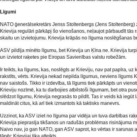
Līgumi
NATO ģenerālsekretārs Jenss Stoltenbergs (Jens Stoltenberg) z
Krievija regulāri pārkāpj šo vienošanos, neļaujot pārbaudīt tās 
skaitu un izvietojumu. Krievija krāpās no līguma noslēgšanas br
ASV pildīja minēto līgumu, bet Krievija un Ķīna ne. Krievija turp
un izvietot raķetes pie Eiropas Savienības valstu robežām.
Ir teikts, ka līgums, kas, noslēgts ar Krieviju, nav pat papīra, uz
rakstīts, vērts. Krievija nekad nepilda līgumus, neviens līgums K
nav saistošs. Tikko ir izdevība, tā līgums tiek pārkāpts un vienot
Krieviju nozīmē, ka tu darbojies atbilstoši līgumam, bet otra puse
slēdzot līgumu, Krievija negrasās to pildīt. Tas ir veids kā iegūt l
maldināt citus, kā arī tiek izmantots kā taktisks manevrs.
Uzzinot, ka ASV iziet no līguma par vidēja un tuva darbības ra
Krievija pieprasīja tikšanos un radušās problēmas risinājuma 
Naivo nav, jo gan NATO, gan ASV saprot, ko vērtas ir sarunas ar
tāpēc Krievijai tika atteikts.