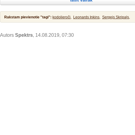
lasīt vairāk
pirmsākums. Reiz britu zemē iznāca kāds nedēļas laikraksts. Katru 
priecēja lasītājus ar interesantiem rakstiem, diskusijām un
Rakstam pievienotie "tagi":
kodolieroči,
Leonards Inkins,
Sergejs Skripaļs,
Autors
Spektrs
, 14.08.2019, 07:30