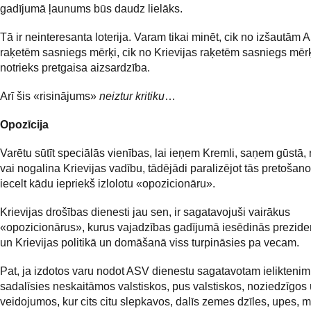
gadījumā ļaunums būs daudz lielāks.
Tā ir neinteresanta loterija. Varam tikai minēt, cik no izšautām
raķetēm sasniegs mērķi, cik no Krievijas raķetēm sasniegs mērķ
notrieks pretgaisa aizsardzība.
Arī šis «risinājums»
neiztur kritiku
…
Opozīcija
Varētu sūtīt speciālās vienības, lai ieņem Kremli, saņem gūstā,
vai nogalina Krievijas vadību, tādējādi paralizējot tās pretošan
iecelt kādu iepriekš izlolotu «opozicionāru».
Krievijas drošības dienesti jau sen, ir sagatavojuši vairākus
«opozicionārus», kurus vajadzības gadījumā iesēdinās prezide
un Krievijas politikā un domāšanā viss turpināsies pa vecam.
Pat, ja izdotos varu nodot ASV dienestu sagatavotam ieliktenim,
sadalīsies neskaitāmos valstiskos, pus valstiskos, noziedzīgos 
veidojumos, kur cits citu slepkavos, dalīs zemes dzīles, upes, 