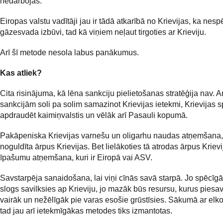
nedarbojas.
Eiropas valstu vadītāji jau ir tādā atkarībā no Krievijas, ka nesp
gāzesvada izbūvi, tad kā viņiem neļaut tirgoties ar Krieviju.
Arī šī metode nesola labus panākumus.
Kas atliek?
Cita risinājuma, kā lēna sankciju pielietošanas stratēģija nav. A
sankcijām soli pa solim samazinot Krievijas ietekmi, Krievijas s
apdraudēt kaimiņvalstis un vēlāk arī Pasauli kopumā.
Pakāpeniska Krievijas varnešu un oligarhu naudas atņemšana, 
noguldīta ārpus Krievijas. Bet lielākoties tā atrodas ārpus Krievi
īpašumu atņemšana, kuri ir Eiropā vai ASV.
Savstarpēja sanaidošana, lai viņi cīnās savā starpā. Jo spēcīgā
slogs savilksies ap Krieviju, jo mazāk būs resursu, kurus piesav
vairāk un nežēlīgāk pie varas esošie grūstīsies. Sākumā ar elk
tad jau arī ietekmīgākas metodes tiks izmantotas.