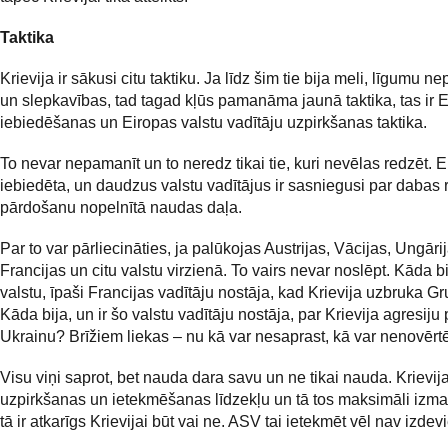
Taktika
Krievija ir sākusi citu taktiku. Ja līdz šim tie bija meli, līgumu n
un slepkavības, tad tagad kļūs pamanāma jaunā taktika, tas ir 
iebiedēšanas un Eiropas valstu vadītāju uzpirkšanas taktika.
To nevar nepamanīt un to neredz tikai tie, kuri nevēlas redzēt. Ei
iebiedēta, un daudzus valstu vadītājus ir sasniegusi par dabas 
pārdošanu nopelnītā naudas daļa.
Par to var pārliecināties, ja palūkojas Austrijas, Vācijas, Ungārij
Francijas un citu valstu virzienā. To vairs nevar noslēpt. Kāda b
valstu, īpaši Francijas vadītāju nostāja, kad Krievija uzbruka Gr
Kāda bija, un ir šo valstu vadītāju nostāja, par Krievija agresiju 
Ukrainu? Brīžiem liekas – nu kā var nesaprast, kā var nenovērt
Visu viņi saprot, bet nauda dara savu un ne tikai nauda. Krievija
uzpirkšanas un ietekmēšanas līdzekļu un tā tos maksimāli izma
tā ir atkarīgs Krievijai būt vai ne. ASV tai ietekmēt vēl nav izdev