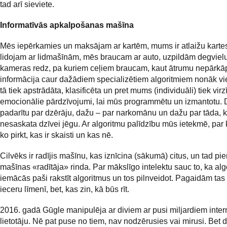
tad arī sieviete.
Informatīvās apkalpošanas mašīna
Mēs iepērkamies un maksājam ar kartēm, mums ir atlaižu karte
lidojam ar lidmašīnām, mēs braucam ar auto, uzpildām degviel
kameras redz, pa kuriem ceļiem braucam, kaut ātrumu nepārkā
informācija caur dažādiem specializētiem algoritmiem nonāk vie
tā tiek apstrādāta, klasificēta un pret mums (individuāli) tiek virzī
emocionālie pārdzīvojumi, lai mūs programmētu un izmantotu. D
padarītu par dzērāju, dažu – par narkomānu un dažu par tāda, 
nesaskata dzīvei jēgu. Ar algoritmu palīdzību mūs ietekmē, par 
ko pirkt, kas ir skaisti un kas nē.
Cilvēks ir radījis mašīnu, kas iznīcina (sākumā) citus, un tad pie
mašīnas «radītāja» rinda. Par mākslīgo intelektu sauc to, ka alg
iemācās paši rakstīt algoritmus un tos pilnveidot. Pagaidām tas i
ieceru līmenī, bet, kas zin, kā būs rīt.
2016. gadā Gūgle manipulēja ar diviem ar pusi miljardiem inter
lietotāju. Nē pat puse no tiem, nav nodzērusies vai mirusi. Bet