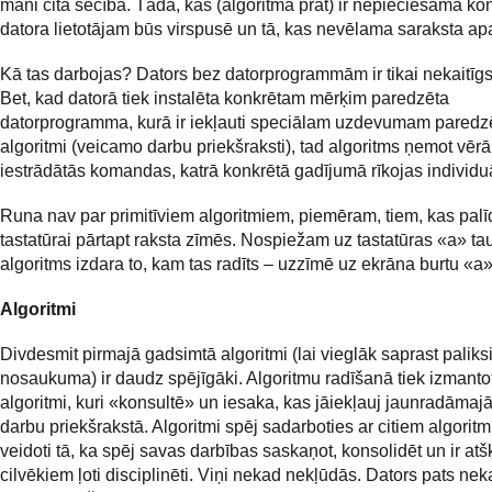
mani citā secībā. Tādā, kas (algoritma prāt) ir nepieciešama k
datora lietotājam būs virspusē un tā, kas nevēlama saraksta ap
Kā tas darbojas? Dators bez datorprogrammām ir tikai nekaitīgs
Bet, kad datorā tiek instalēta konkrētam mērķim paredzēta
datorprogramma, kurā ir iekļauti speciālam uzdevumam paredzē
algoritmi (veicamo darbu priekšraksti), tad algoritms ņemot vērā
iestrādātās komandas, katrā konkrētā gadījumā rīkojas individuā
Runa nav par primitīviem algoritmiem, piemēram, tiem, kas palī
tastatūrai pārtapt raksta zīmēs. Nospiežam uz tastatūras «a» ta
algoritms izdara to, kam tas radīts – uzzīmē uz ekrāna burtu «a»
Algoritmi
Divdesmit pirmajā gadsimtā algoritmi (lai vieglāk saprast paliks
nosaukuma) ir daudz spējīgāki. Algoritmu radīšanā tiek izmantoti
algoritmi, kuri «konsultē» un iesaka, kas jāiekļauj jaunradāma
darbu priekšrakstā. Algoritmi spēj sadarboties ar citiem algoritm
veidoti tā, ka spēj savas darbības saskaņot, konsolidēt un ir atš
cilvēkiem ļoti disciplinēti. Viņi nekad nekļūdās. Dators pats ne