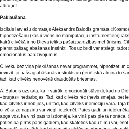
atbruņot.
Pakļaušana
Izcilais latviešu domātājs Aleksandrs Balodis grāmatā «Kosmoz
hipnotizēšanu (kas ir viens no manipulāciju instrumentiem) raks
katrā cilvēkā ir no Dieva ielikts pašaizsardzības mehānisms. C
piemīt pašsaglabāšanās instinkti. Tos uz brīdi var atslēgt, radot
emocionālus pārdzīvojumus.
Cilvēku bez viņa piekrišanas nevar programmēt, hipnotizēt un c
ievirzīt, jo pašsaglabāšanās instinkts un ģenētiskā atmiņa to sa
tad, kad cilvēks nenovērtē draudošās briesmas.
A. Balodis uzskata, ka ir vairāki emocionāli stāvokļi, kad no Die
«bruņas» nedarbojas. Tad, kad cilvēks rēc (nevis smejas, bet ier
kad cilvēks ir nobijies, un tad, kad cilvēks ir emociju varā. Tajā b
cilvēka zemapziņu var viegli ietekmēt. Paies gadi, un ietekmēta
apgalvos, ka viņš pats to izdomāja, ka viņš pats pie tā nonāca, 
patiesībā pirms pāris gadiem, kad skatoties kādu filmu vai, eso
koncertā, vai citādi, kad viņam bija atslēgtas «bruņas», «to pak