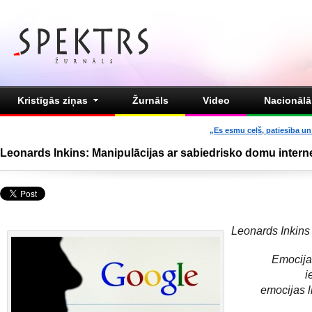
Kristīgās ziņas
Žurnāls
Video
Nacionālā 
„Es esmu ceļš, patiesība un 
Leonards Inkins: Manipulācijas ar sabiedrisko domu intern
Leonards Inkins
Emocijas
i
emocijas 