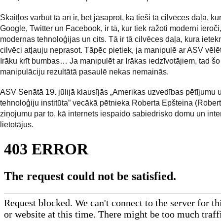
Skaitļos varbūt tā arī ir, bet jāsaprot, ka tieši tā cilvēces daļa, k
Google, Twitter un Facebook, ir tā, kur tiek ražoti moderni ieroči,
modernas tehnoloģijas un cits. Tā ir tā cilvēces daļa, kura iete
cilvēci atļauju neprasot. Tāpēc pietiek, ja manipulē ar ASV vēlē
Irāku krīt bumbas… Ja manipulēt ar Irākas iedzīvotājiem, tad šo
manipulāciju rezultātā pasaulē nekas nemainās.
ASV Senātā 19. jūlijā klausījās „Amerikas uzvedības pētījumu 
tehnoloģiju institūta” vecākā pētnieka Roberta Epšteina (Robert
ziņojumu par to, kā internets iespaido sabiedrisko domu un inte
lietotājus.