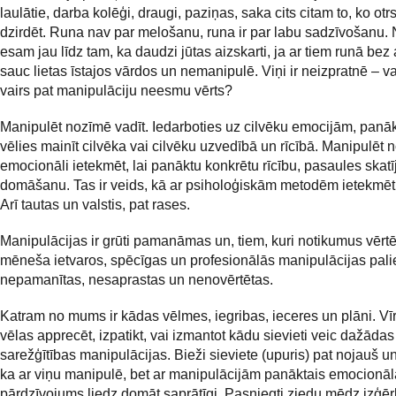
laulātie, darba kolēģi, draugi, paziņas, saka cits citam to, ko otrs
dzirdēt. Runa nav par melošanu, runa ir par labu sadzīvošanu.
esam jau līdz tam, ka daudzi jūtas aizskarti, ja ar tiem runā bez
sauc lietas īstajos vārdos un nemanipulē. Viņi ir neizpratnē – va
vairs pat manipulāciju neesmu vērts?
Manipulēt nozīmē vadīt. Iedarboties uz cilvēku emocijām, panākt
vēlies mainīt cilvēka vai cilvēku uzvedībā un rīcībā. Manipulēt 
emocionāli ietekmēt, lai panāktu konkrētu rīcību, pasaules skat
domāšanu. Tas ir veids, kā ar psiholoģiskām metodēm ietekmēt 
Arī tautas un valstis, pat rases.
Manipulācijas ir grūti pamanāmas un, tiem, kuri notikumus vērtē 
mēneša ietvaros, spēcīgas un profesionālās manipulācijas pali
nepamanītas, nesaprastas un nenovērtētas.
Katram no mums ir kādas vēlmes, iegribas, ieceres un plāni. Vīri
vēlas apprecēt, izpatikt, vai izmantot kādu sievieti veic dažādas
sarežģītības manipulācijas. Bieži sieviete (upuris) pat nojauš u
ka ar viņu manipulē, bet ar manipulācijām panāktais emocionāl
pārdzīvojums liedz domāt saprātīgi. Pasniegti ziedu mēdz izģēr