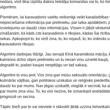
nedara, viņš tikai izpilda datora lietotāja komandas vai to, ko lie
algoritms.
Piemēram, lai karavadonis varētu veiksmīgi veikt karadarbības 
nepieciešama informācija par pretinieku, par laika apstākļiem, 
izvietojumu un daudz citas informācijas. Viņam ir jābūt vēsturi
zināšanām, kā kāds cits karavadonis ir rīkojies, kādas šai rīcībai
sekas. Apkopojot to, ko viņš zina, to, ko nojauš, to, ko izdevās u
karavadonis rīkojas.
Algoritmi darbojas līdzīgi. Jau senajā Ķīnā karamāksla mācīja, k
kaimiņos dzīvo stiprs pretinieks un tu nevari viņu uzveikt kaujā,
degradē to, padari kaujas nespējīgu un tad sakauj.
Algoritmi to visu prot. Viņi zina gan mūsu seksuālo orientāciju,
kulinārās vājības, gan politiskos uzskatus un reliģisko piederību,
daudz ko par mums. Nav jēgas uzskaitīt, vieglāk ir secināt, ka a
par mums zina visu. To, ko viņi nezina, tie izmantojot iestrādāt
prognozē un secina.
Tāpēc bieži par to vai sieviete ir stāvoklī ātrāk uzzina lielveikals