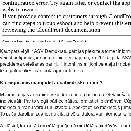
Kaut pats viņš ir ASV Demokrātu partijas piekritējs tomēr inform
veicot pētījumus, ir nonācis pie secinājuma, ka 2016. gada AS
prezidenta vēlēšanās par H. Klintoni trīs miljoni vēlētāju ir noba
tikai pateicoties manipulācijām internetā.
Kā iespējams manipulēt ar sabiedrisko domu?
Manipulācijas ar sabiedrisko domu un emocionāla ietekmēšana
individuāli. Par to viegli pārliecināties. Ierakstiet, piemēram, Gū
meklētājā manu vārdu un uzvārdu. Apskatiet, ko meklētājs jums
To pašu darbību izdariet no cita cilvēka datora vai interneta kafe
Atklāsiet, ka katrā konkrētā gadījumā meklētājs piedāvās inform