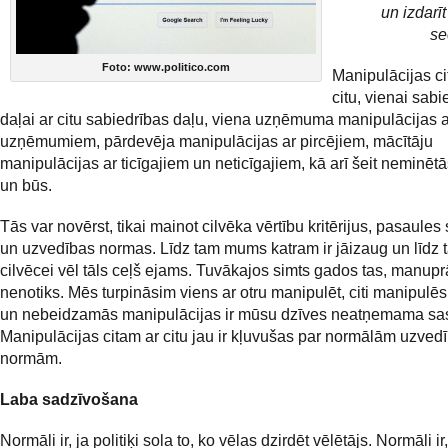
un izdarī
se
Foto: www.politico.com
Manipulācijas ci
citu, vienai sabi
daļai ar citu sabiedrības daļu, viena uzņēmuma manipulācijas a
uzņēmumiem, pārdevēja manipulācijas ar pircējiem, mācītāju
manipulācijas ar ticīgajiem un neticīgajiem, kā arī šeit neminētās
un būs.
Tās var novērst, tikai mainot cilvēka vērtību kritērijus, pasaules
un uzvedības normas. Līdz tam mums katram ir jāizaug un līdz 
cilvēcei vēl tāls ceļš ejams. Tuvākajos simts gados tas, manuprā
nenotiks. Mēs turpināsim viens ar otru manipulēt, citi manipulē
un nebeidzamās manipulācijas ir mūsu dzīves neatņemama sas
Manipulācijas citam ar citu jau ir kļuvušas par normālām uzved
normām.
Laba sadzīvošana
Normāli ir, ja politiķi sola to, ko vēlas dzirdēt vēlētājs. Normāli ir