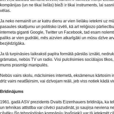
kompānijas (un ne tikai lielās) bieži ir tikai instruments, lai sasn
vēlas.
Ja neko nemainīt un ar katru dienu ar vien lielāku ietekmi uz m
pasaules skatījumu un politisko izvēli, kā arī reliģiozo pārliecīb
interneta giganti Google, Twitter un Facebook, tad esam nolemti
paliks ar vien gudrāki, mēs aizvien atkarīgāki un mūsu dzīve ar
bezjēdzīgāka.
Ja tā turpināsies laikraksti papīra formātā pārstās iznākt, nedru
grāmatas, nebūs TV un radio. Visi pulcēsimies sociālajos tīkos, 
mums prasmīgi manipulēs.
Nebūs vairs skolu, mācīsimies internetā, eksāmenus kārtosim i
drīz vairs neatšķirsim, vai dzīvojam reāli, jeb viss notiek kādā vi
Brīdinājums
1961. gadā ASV prezidents Dvaits Eizenhauers brīdināja, ka te
un tehnikas attīstība var cilvēci pazudināt, jo saujiņa neviena n
cilvēku (šo tehnoloģisko kompāniju īpašnieki) var tā ietekmēt ci