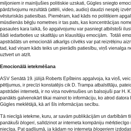
miljoniem ir mainījušies politiskie uzskati, Gūgles sniegto emoc
pārdzīvojumu rezultātā (attēli, video, audio) daudzi nespēj izvērt
vēsturiskās patiesības. Piemēram, kad kāds no politiķiem apgal
mūsdienās bēgļu nometnes ir tas pats, kas koncentrācijas nom
pasaules kara laikā, šo apgalvojumu var pasniegt atbilstoši ilus
šādi iedarboties uz skatītāju un klausītāju emocijām. Totāli emo
apstrādāts un emocionāli atkarīgs cilvēks var pat reizrēķinu aizm
tad, kad viņam kāds teiks un pierādīs patiesību, viņš vienalga 
uztvert un atzīt.
Emocionālā ietekmēšana
ASV Senātā 19. jūlijā Roberts Epšteins apgalvoja, ka viņš, veic
pētījumus, ir precīzi konstatējis cik D. Trampa atbalstītāju, patei
apstrādei internetā, ir no viņa novērsušies un balsojuši par H. K
panākts galvenokārt tikai mainot to informāciju, ko atrod datora l
Gūgles meklētājā, kā arī šīs informācijas secību.
Tā niecīgā ietekme, kuru, ar savām publikācijām un darbībām tīm
panākuši
blogeri
, salīdzinot ar interneta kompāniju mērķtiecīgo r
niecīga. Pat gadījumā, ja kādam no interneta
blogeriem
izdodas