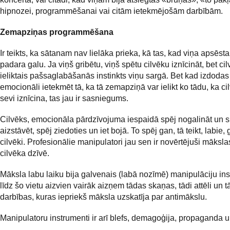
hipnozei, programmēšanai vai citām ietekmējošām darbībām.
Zemapziņas programmēšana
Ir teikts, ka sātanam nav lielāka prieka, kā tas, kad viņa apsēsta
padara galu. Ja viņš gribētu, viņš spētu cilvēku iznīcināt, bet c
ieliktais pašsaglabāšanās instinkts viņu sargā. Bet kad izdodas
emocionāli ietekmēt tā, ka tā zemapziņā var ielikt ko tādu, ka ci
sevi iznīcina, tas jau ir sasniegums.
Cilvēks, emocionāla pārdzīvojuma iespaidā spēj nogalināt un s
aizstāvēt, spēj ziedoties un iet bojā. To spēj gan, tā teikt, labie, 
cilvēki. Profesionālie manipulatori jau sen ir novērtējuši māksl
cilvēka dzīvē.
Māksla labu laiku bija galvenais (labā nozīmē) manipulāciju in
līdz šo vietu aizvien vairāk aizņem tādas skaņas, tādi attēli un 
darbības, kuras iepriekš māksla uzskatīja par antimākslu.
Manipulatoru instrumenti ir arī blefs, demagoģija, propaganda un