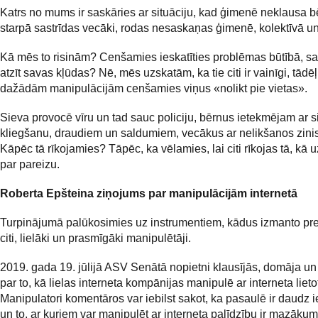
Katrs no mums ir saskāries ar situāciju, kad ģimenē neklausa b
starpā sastrīdas vecāki, rodas nesaskaņas ģimenē, kolektīvā un 
Kā mēs to risinām? Cenšamies ieskatīties problēmas būtībā, sa
atzīt savas kļūdas? Nē, mēs uzskatām, ka tie citi ir vainīgi, tādēļ
dažādām manipulācijām cenšamies viņus «nolikt pie vietas».
Sieva provocē vīru un tad sauc policiju, bērnus ietekmējam ar s
kliegšanu, draudiem un saldumiem, vecākus ar nelikšanos zinis
Kāpēc tā rīkojamies? Tāpēc, ka vēlamies, lai citi rīkojas tā, kā
par pareizu.
Roberta Epšteina ziņojums par manipulācijām
internetā
Turpinājumā palūkosimies uz instrumentiem, kādus izmanto pr
citi, lielāki un prasmīgāki manipulētāji.
2019. gada 19. jūlijā ASV Senātā nopietni klausījās, domāja un
par to, kā lielas interneta kompānijas manipulē ar interneta lieto
Manipulatori komentāros var iebilst sakot, ka pasaulē ir daudz i
un to, ar kuriem var manipulēt ar interneta palīdzību ir mazākum