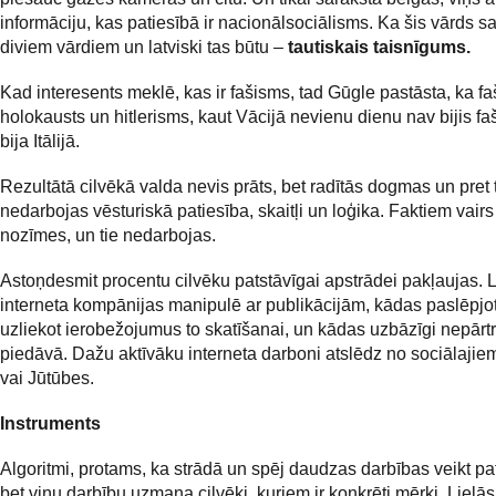
informāciju, kas patiesībā ir nacionālsociālisms. Ka šis vārds s
diviem vārdiem un latviski tas būtu –
tautiskais taisnīgums.
Kad interesents meklē, kas ir fašisms, tad Gūgle pastāsta, ka fa
holokausts un hitlerisms, kaut Vācijā nevienu dienu nav bijis fa
bija Itālijā.
Rezultātā cilvēkā valda nevis prāts, bet radītās dogmas un pret
nedarbojas vēsturiskā patiesība, skaitļi un loģika. Faktiem vair
nozīmes, un tie nedarbojas.
Astoņdesmit procentu cilvēku patstāvīgai apstrādei pakļaujas. L
interneta kompānijas manipulē ar publikācijām, kādas paslēpjot
uzliekot ierobežojumus to skatīšanai, un kādas uzbāzīgi nepārtr
piedāvā. Dažu aktīvāku interneta darboni atslēdz no sociālajiem
vai Jūtūbes.
Instruments
Algoritmi, protams, ka strādā un spēj daudzas darbības veikt pat
bet viņu darbību uzmana cilvēki, kuriem ir konkrēti mērķi. Lielās