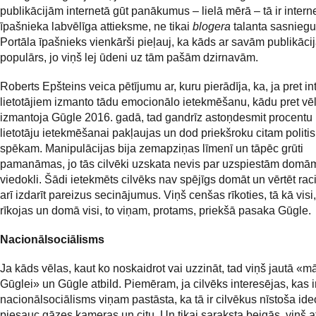
publikācijām internetā gūt panākumus – lielā mērā – tā ir intern
īpašnieka labvēlīga attieksme, ne tikai
blogera
talanta sasnieg
Portāla īpašnieks vienkārši pieļauj, ka kāds ar savām publikāci
populārs, jo viņš lej ūdeni uz tām pašām dzirnavām.
Roberts Epšteins veica pētījumu ar, kuru pierādīja, ka, ja pret in
lietotājiem izmanto tādu emocionālo ietekmēšanu, kādu pret vē
izmantoja Gūgle 2016. gadā, tad gandrīz astoņdesmit procentu 
lietotāju ietekmēšanai pakļaujas un dod priekšroku citam polit
spēkam. Manipulācijas bija zemapziņas līmenī un tāpēc grūti
pamanāmas, jo tās cilvēki uzskata nevis par uzspiestām domām
viedokli. Šādi ietekmēts cilvēks nav spējīgs domāt un vērtēt raci
arī izdarīt pareizus secinājumus. Viņš cenšas rīkoties, tā kā visi,
rīkojas un domā visi, to viņam, protams, priekšā pasaka Gūgle.
Nacionālsociālisms
Ja kāds vēlas, kaut ko noskaidrot vai uzzināt, tad viņš jautā «mā
Gūglei» un Gūgle atbild. Piemēram, ja cilvēks interesējas, kas i
nacionālsociālisms viņam pastāsta, ka tā ir cilvēkus nīstoša ide
piesauc gāzes kameras un citu. Un tikai saraksta beigās, viņš a