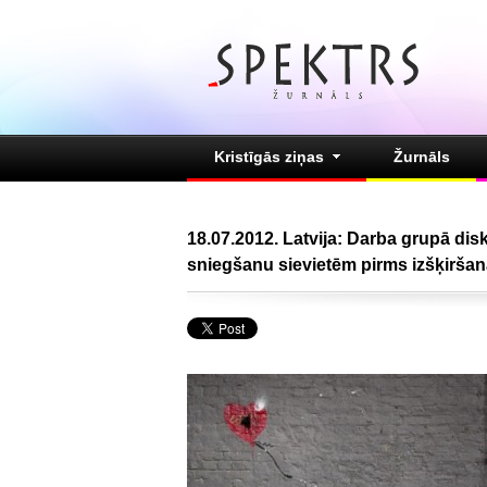
Kristīgās ziņas
Žurnāls
18.07.2012. Latvija: Darba grupā dis
sniegšanu sievietēm pirms izšķiršan