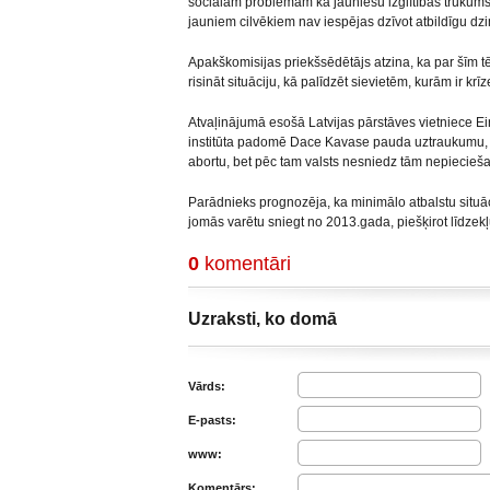
sociālām problēmām kā jauniešu izglītības trūkums
jauniem cilvēkiem nav iespējas dzīvot atbildīgu dz
Apakškomisijas priekšsēdētājs atzina, ka par šīm t
risināt situāciju, kā palīdzēt sievietēm, kurām ir krī
Atvaļinājumā esošā Latvijas pārstāves vietniece E
institūta padomē Dace Kavase pauda uztraukumu, ka
abortu, bet pēc tam valsts nesniedz tām nepiecieš
Parādnieks prognozēja, ka minimālo atbalstu situāc
jomās varētu sniegt no 2013.gada, piešķirot līdzekļ
0
komentāri
Uzraksti, ko domā
Vārds:
E-pasts:
www:
Komentārs: