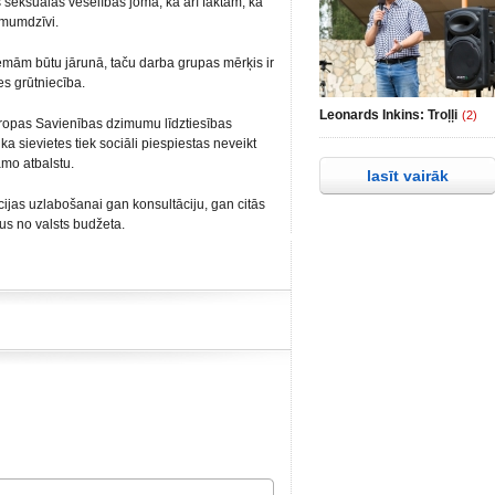
 seksuālās veselības jomā, kā arī faktam, ka
imumdzīvi.
ēmām būtu jārunā, taču darba grupas mērķis ir
zes grūtniecība.
Leonards Inkins: Troļļi
(2)
iropas Savienības dzimumu līdztiesības
 sievietes tiek sociāli piespiestas neveikt
amo atbalstu.
lasīt vairāk
ijas uzlabošanai gan konsultāciju, gan citās
us no valsts budžeta.