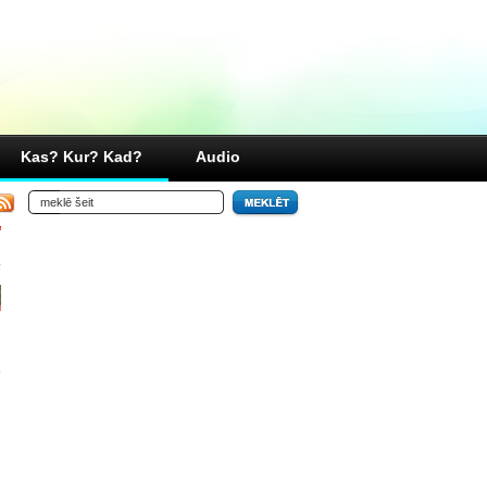
Kas? Kur? Kad?
Audio