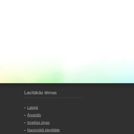
Lasītākās tēmas
Latvijā
Ārvalstīs
Izraēlas ziņas
Nacionālā identitāte