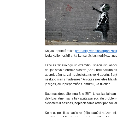
Kā jau iepriekš teikts
pretrunīgi vērtētās organizāc
Iveta Ķelle norādīja, ka konsultācijas nedrīkstot uzs
Latvijas Ginekologu un dzemdību speciālistu asoc
dalījās savā pieredzē stāstot: „Kādu reizi sarunājo
apspriedām to, vai nepieciešams veikt abortu. Saņē
neskalo man smadzenes.” Arī citas sievietes Matul
jo viņas jau ir pieņēmušas lēmumu, kā rīkoties.
Saeimas deputāte Inga Bite (RP), teica, ka, lai gan 
dzīvības atņemšana tiek atzīta par sociālu problēmu
sievietēm ir tiesības, nepieciešams atzīst par soci
Ķelle uz politiķes sacīto reaģēja, paužot neizprat