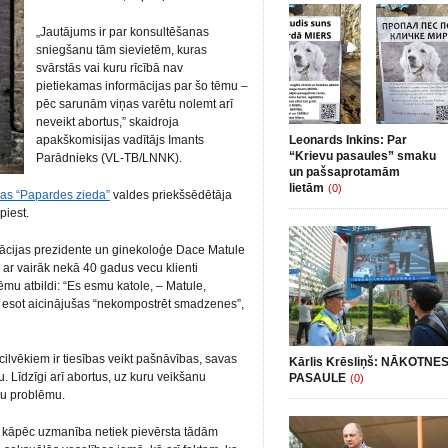
„Jautājums ir par konsultēšanas
sniegšanu tām sievietēm, kuras
svārstās vai kuru rīcībā nav
pietiekamas informācijas par šo tēmu –
pēc sarunām viņas varētu nolemt arī
neveikt abortus,” skaidroja
apakškomisijas vadītājs Imants
Leonards Inkins: Par
“Krievu pasaules” smaku
Parādnieks (VL-TB/LNNK).
un pašsaprotamām
lietām
(0)
ijas “Papardes zieda”
valdes priekšsēdētāja
piest.
iācijas prezidente un ginekoloģe Dace Matule
s ar vairāk nekā 40 gadus vecu klienti
mu atbildi: “Es esmu katole, – Matule,
i esot aicinājušas “nekompostrēt smadzenes”,
cilvēkiem ir tiesības veikt pašnāvības, savas
Kārlis Krēsliņš: NĀKOTNE
. Līdzīgi arī abortus, uz kuru veikšanu
PASAULE
(0)
ālu problēmu.
ni, kāpēc uzmanība netiek pievērsta tādām