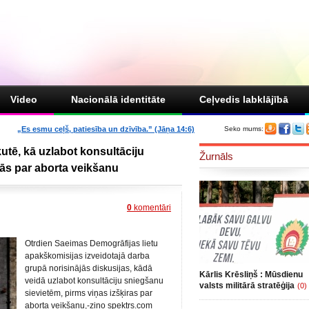
Video
Nacionālā identitāte
Ceļvedis labklājībā
„Es esmu ceļš, patiesība un dzīvība.” (Jāņa 14:6)
Seko mums:
kutē, kā uzlabot konsultāciju
Žurnāls
ās par aborta veikšanu
0
komentāri
Otrdien Saeimas Demogrāfijas lietu
apakškomisijas izveidotajā darba
grupā norisinājās diskusijas, kādā
Kārlis Krēsliņš : Mūsdienu
veidā uzlabot konsultāciju sniegšanu
valsts militārā stratēģija
(0)
sievietēm, pirms viņas izšķiras par
aborta veikšanu,-ziņo spektrs.com