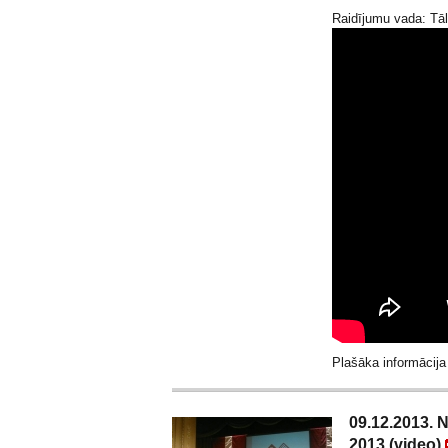
Raidījumu vada: Tāl
Plašāka informācij
09.12.2013. 
2013 (video)