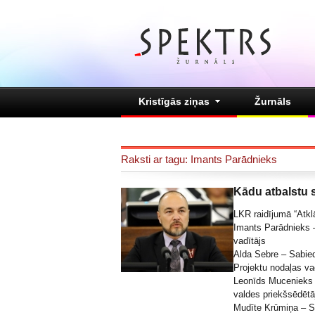
Kristīgās ziņas
Žurnāls
Raksti ar tagu: Imants Parādnieks
Kādu atbalstu
LKR raidījumā “Atklā
Imants Parādnieks 
vadītājs
Alda Sebre – Sabied
Projektu nodaļas va
Leonīds Mucenieks 
valdes priekšsēdētā
Mudīte Krūmiņa – S