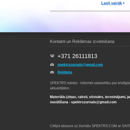
Lasīt vairāk
Kontakti un Reklāmas izvietošana
+371 26111813
spektrszurnals@gmail.com
Reklāma
SPEKTRS mērķis - informēt sabiedrību par kristīg
aktualitātēm.
Materiālu (ziņas, raksti, vēstules, ierosinājumi, j
nosūtīšana -
spektrszurnals@gmail.com
Citējot atsauce uz žurnālu SPEKTRS.COM ar SAITI 