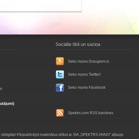
Sociālie tīkli un saziņa
Seko mums Draugiem.lv
Seko mums Twitterī
Seko mums Facebook
ām
autājumi)
Spektrs.com RSS barotnes
obligāta! Pārpublicējot materiālus drīkst ar SIA „SPEKTRS ANNO” atļauju.