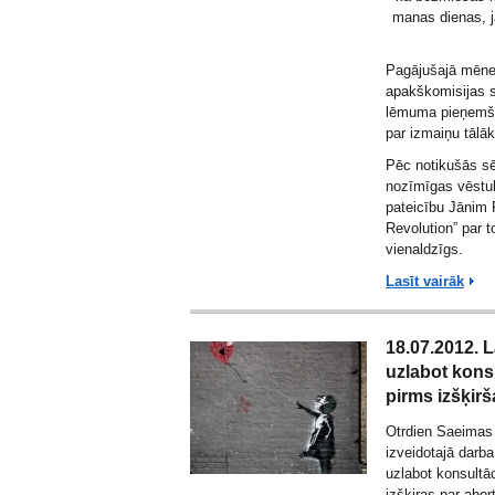
manas dienas, ja
Pagājušajā mēnes
apakškomisijas 
lēmuma pieņemša
par izmaiņu tālāk
Pēc notikušās 
nozīmīgas vēst
pateicību Jānim 
Revolution” par t
vienaldzīgs.
Lasīt vairāk
18.07.2012. L
uzlabot kons
pirms izšķir
Otrdien Saeimas 
izveidotajā darba
uzlabot konsultā
izšķiras par abo