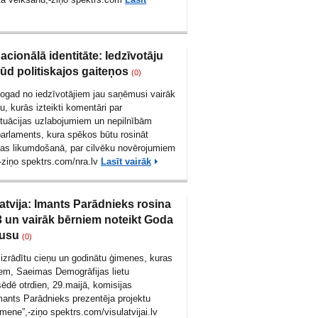
acionālā identitāte: Iedzīvotāju
ūd politiskajos gaiteņos
(0)
šogad no iedzīvotājiem jau saņēmusi vairāk
, kurās izteikti komentāri par
tuācijas uzlabojumiem un nepilnībām
parlaments, kura spēkos būtu rosināt
ņas likumdošanā, par cilvēku novērojumiem
,-ziņo spektrs.com/
nra.lv
Lasīt vairāk
atvija: Imants Parādnieks rosina
 un vairāk bērniem noteikt Goda
tusu
(0)
 izrādītu cieņu un godinātu ģimenes, kuras
iem, Saeimas Demogrāfijas lietu
ēdē otrdien, 29.maijā, komisijas
mants Parādnieks prezentēja projektu
imene”,-ziņo spektrs.com/
visulatvijai.lv