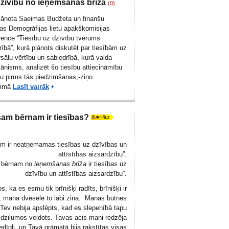
dzīvību no ieņemšanas brīža
(0)
plānota Saeimas Budžeta un finanšu
jas Demogrāfijas lietu apakškomisijas
rence “Tiesību uz dzīvību tvērums
ībā”, kurā plānots diskutēt par tiesībām uz
sālu vērtību un sabiedrībā, kurā valda
mānisms, analizēt šo tiesību attiecināmību
nu pirms tās piedzimšanas,-ziņo
eimā
Lasīt vairāk
am bērnam ir tiesības?
m ir neatņemamas tiesības uz dzīvības un
attīstības aizsardzību”.
m bērnam no
ieņemšanas brīža
ir tiesības uz
dzīvību un attīstības aizsardzību”.
s, ka es esmu tik brīnišķi radīts, brīnišķi ir
i, mana dvēsele to labi zina. Manas būtnes
Tev nebija apslēpts, kad es slepenībā tapu
 dziļumos veidots. Tavas acis mani redzēja
dīgli, un Tavā grāmatā bija rakstītas visas