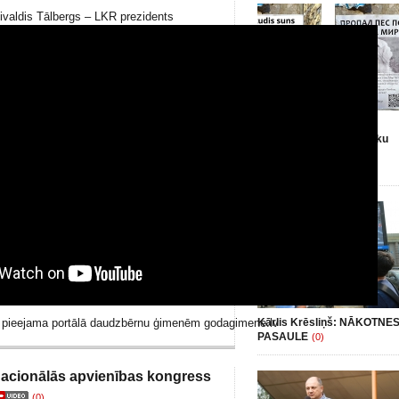
ivaldis Tālbergs – LKR prezidents
Leonards Inkins: Par
“Krievu pasaules” smaku
un pašsaprotamām
lietām
(0)
a pieejama portālā daudzbērnu ģimenēm
godagimene.lv
Kārlis Krēsliņš: NĀKOTNE
PASAULE
(0)
Nacionālās apvienības kongress
(0)