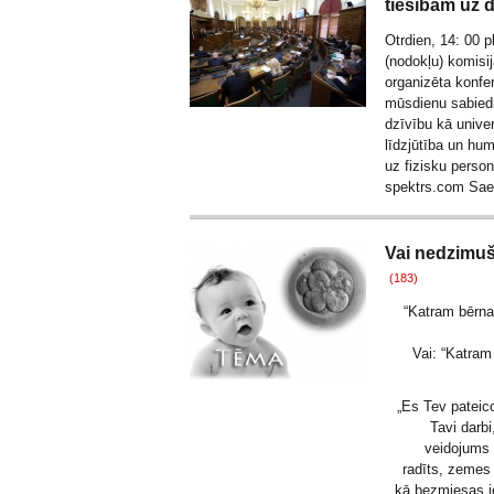
tiesībām uz 
Otrdien, 14: 00 
(nodokļu) komisi
organizēta konfe
mūsdienu sabiedr
dzīvību kā univer
līdzjūtība un hu
uz fizisku perso
spektrs.com Sa
Vai nedzimuš
(183)
“Katram bērna
Vai: “Katra
„Es Tev pateico
Tavi darb
veidojums 
radīts, zemes
kā bezmiesas ie