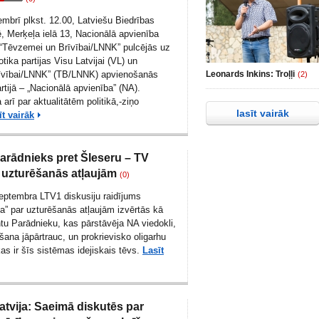
embrī plkst. 12.00, Latviešu Biedrības
ē, Merķeļa ielā 13, Nacionālā apvienība
 – “Tēvzemei un Brīvībai/LNNK” pulcējās uz
tika partijas Visu Latvijai (VL) un
īvībai/LNNK” (TB/LNNK) apvienošanās
Leonards Inkins: Troļļi
(2)
artijā – „Nacionālā apvienība” (NA).
arī par aktualitātēm politikā,-ziņo
lasīt vairāk
īt vairāk
Parādnieks pret Šleseru – TV
r uzturēšanās atļaujām
(0)
eptembra LTV1 diskusiju raidījums
” par uzturēšanās atļaujām izvērtās kā
ntu Parādnieku, kas pārstāvēja NA viedokli,
ršana jāpārtrauc, un prokrievisko oligarhu
as ir šīs sistēmas idejiskais tēvs.
Lasīt
atvija: Saeimā diskutēs par