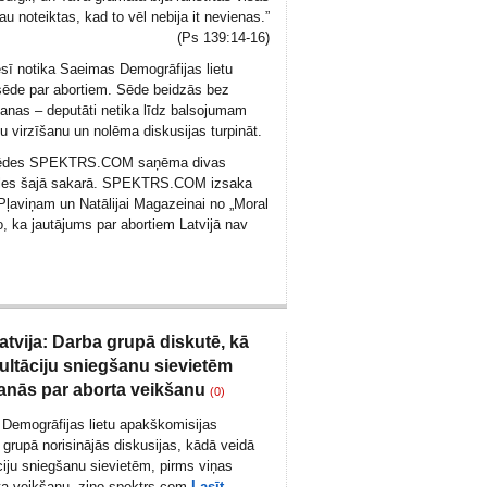
u noteiktas, kad to vēl nebija it nevienas.”
(Ps 139:14-16)
ī notika Saeimas Demogrāfijas lietu
sēde par abortiem. Sēde beidzās bez
nas – deputāti netika līdz balsojumam
u virzīšanu un nolēma diskusijas turpināt.
sēdes SPEKTRS.COM saņēma divas
ules šajā sakarā. SPEKTRS.COM izsaka
Pļaviņam un Natālijai Magazeinai no „Moral
o, ka jautājums par abortiem Latvijā nav
atvija: Darba grupā diskutē, kā
ultāciju sniegšanu sievietēm
šanās par aborta veikšanu
(0)
Demogrāfijas lietu apakškomisijas
 grupā norisinājās diskusijas, kādā veidā
ciju sniegšanu sievietēm, pirms viņas
rta veikšanu,-ziņo spektrs.com
Lasīt