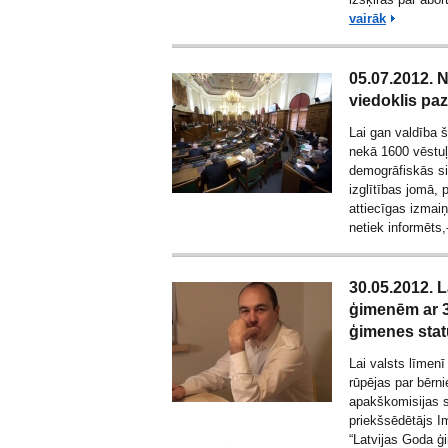
vairāk
05.07.2012. N
viedoklis paz
Lai gan valdība 
nekā 1600 vēstuļu
demogrāfiskās si
izglītības jomā, 
attiecīgas izmai
netiek informēts
30.05.2012. L
ģimenēm ar 3
ģimenes sta
Lai valsts līmenī
rūpējas par bērn
apakškomisijas s
priekšsēdētājs I
“Latvijas Goda ģ