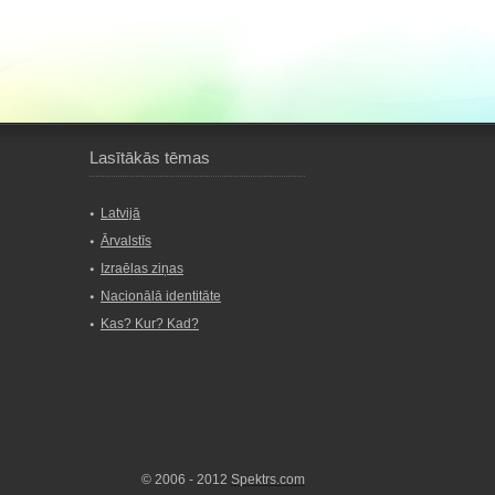
Lasītākās tēmas
Latvijā
Ārvalstīs
Izraēlas ziņas
Nacionālā identitāte
Kas? Kur? Kad?
© 2006 - 2012
Spektrs.com