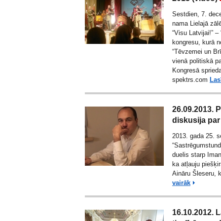
Sestdien, 7. dec
nama Lielajā zāl
“Visu Latvijai!”
kongresu, kurā no
“Tēvzemei un Br
vienā politiskā p
Kongresā sprieda 
spektrs.com
Las
26.09.2013. 
diskusija pa
2013. gada 25. s
“Sastrēgumstunda
duelis starp Ima
ka atļauju piešķi
Aināru Šleseru, k
vairāk
16.10.2012. L