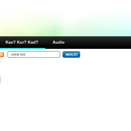
Kas? Kur? Kad?
Audio