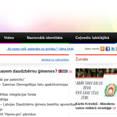
Video
Nacionālā identitāte
Ceļvedis labklājībā
„Es esmu ceļš, patiesība un dzīvība.” (Jāņa 14:6)
Seko mums:
Žurnāls
atpakaļ uz sākumlapu
 saņem daudzbērnu ģimenes?
(0)
ti par patiesību”
– Saeimas Demogrāfijas lietu apakškomisijas
rības integrācijas fonda
dītāja
Kārlis Krēsliņš : Mūsdienu
– Latvijas Daudzbērnu ģimeņu biedrību apvienības
valsts militārā stratēģija
(0)
js
IA “Hannu-pro” pārstāve