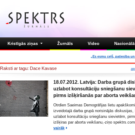
Kristīgās ziņas
Žurnāls
Video
Nacionālā 
„Es esmu ceļš, patiesība un 
Raksti ar tagu: Dace Kavase
at
18.07.2012. Latvija: Darba grupā dis
uzlabot konsultāciju sniegšanu sie
pirms izšķiršanās par aborta veikš
Otrdien Saeimas Demogrāfijas lietu apakškomi
izveidotajā darba grupā norisinājās diskusijas,
uzlabot konsultāciju sniegšanu sievietēm, pir
izšķiras par aborta veikšanu,-ziņo spektrs.co
vairāk