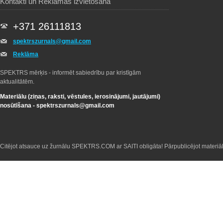
Kontakti un Reklāmas izvietošana
+371 26111813
spektrszurnals@gmail.com
Reklāma
SPEKTRS mērķis - informēt sabiedrību par kristīgām
aktualitātēm.
Materiālu (ziņas, raksti, vēstules, ierosinājumi, jautājumi)
nosūtīšana -
spektrszurnals@gmail.com
Citējot atsauce uz žurnālu SPEKTRS.COM ar SAITI obligāta! Pārpublicējot materiā