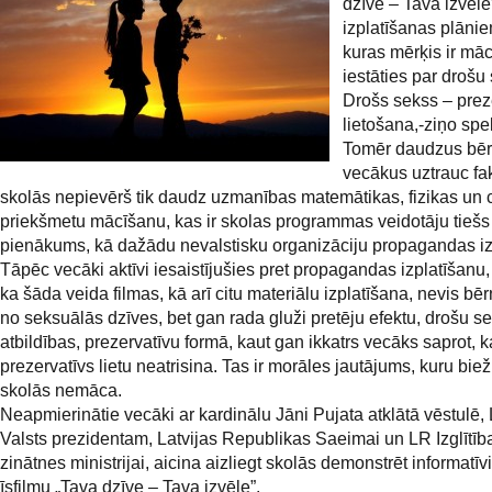
dzīve – Tava izvēle
izplatīšanas plānie
kuras mērķis ir māc
iestāties par drošu
Drošs sekss – prez
lietošana,-ziņo spe
Tomēr daudzus bē
vecākus uztrauc fak
skolās nepievērš tik daudz uzmanības matemātikas, fizikas un c
priekšmetu mācīšanu, kas ir skolas programmas veidotāju tiešs
pienākums, kā dažādu nevalstisku organizāciju propagandas iz
Tāpēc vecāki aktīvi iesaistījušies pret propagandas izplatīšanu,
ka šāda veida filmas, kā arī citu materiālu izplatīšana, nevis bēr
no seksuālās dzīves, bet gan rada gluži pretēju efektu, drošu s
atbildības, prezervatīvu formā, kaut gan ikkatrs vecāks saprot, k
prezervatīvs lietu neatrisina. Tas ir morāles jautājums, kuru biež
skolās nemāca.
Neapmierinātie vecāki ar kardinālu Jāni Pujata atklātā vēstulē, 
Valsts prezidentam, Latvijas Republikas Saeimai un LR Izglītīb
zinātnes ministrijai, aicina aizliegt skolās demonstrēt informatīvi
īsfilmu „Tava dzīve – Tava izvēle”.