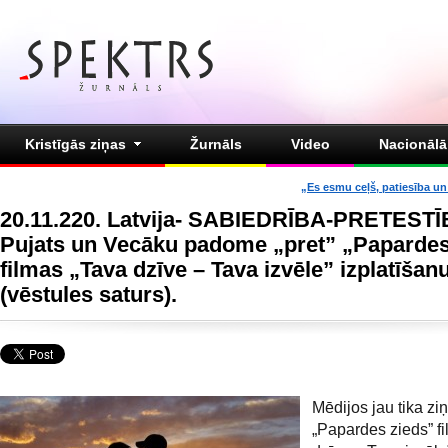
Kristīgās ziņas
Žurnāls
Video
Nacionālā 
„Es esmu ceļš, patiesība un 
20.11.220. Latvija- SABIEDRĪBA-PRETESTĪ
Pujats un Vecāku padome „pret” „Papardes
filmas „Tava dzīve – Tava izvēle” izplatīšan
(vēstules saturs).
Mēdijos jau tika zi
„Papardes zieds” f