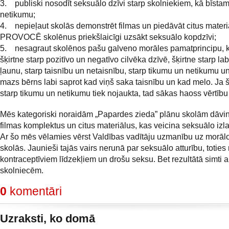
3. publiski nosodīt seksuālo dzīvi starp skolniekiem, kā bīsta
netikumu;
4. nepieļaut skolās demonstrēt filmas un piedāvāt citus materi
PROVOCĒ skolēnus priekšlaicīgi uzsākt seksuālo kopdzīvi;
5. nesagraut skolēnos pašu galveno morāles pamatprincipu, k
šķirtne starp pozitīvo un negatīvo cilvēka dzīvē, šķirtne starp la
ļaunu, starp taisnību un netaisnību, starp tikumu un netikumu un 
mazs bērns labi saprot kad viņš saka taisnību un kad melo. Ja š
starp tikumu un netikumu tiek nojaukta, tad sākas haoss vērtību
Mēs kategoriski noraidām „Papardes zieda” plānu skolām dāvi
filmas komplektus un citus materiālus, kas veicina seksuālo izla
Ar šo mēs vēlamies vērst Valdības vadītāju uzmanību uz morālo
skolās. Jaunieši tajās vairs nerunā par seksuālo atturību, toties
kontraceptīviem līdzekļiem un drošu seksu. Bet rezultātā simti 
skolniecēm.
0
komentāri
Uzraksti, ko domā