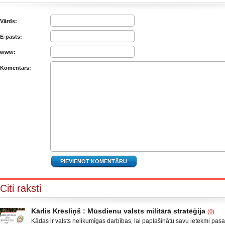
Vārds:
E-pasts:
www:
Komentārs:
Citi raksti
Kārlis Krēsliņš : Mūsdienu valsts militārā stratēģija
(0)
Kādas ir valsts nelikumīgas darbības, lai paplašinātu savu ietekmi pas