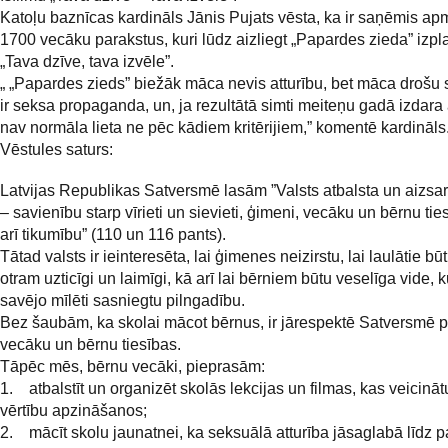
Katoļu baznīcas kardināls Jānis Pujats vēsta, ka ir saņēmis a
1700 vecāku parakstus, kuri lūdz aizliegt „Papardes zieda” izplat
„Tava dzīve, tava izvēle”.
„ „Papardes zieds” biežāk māca nevis atturību, bet māca drošu 
ir seksa propaganda, un, ja rezultātā simti meiteņu gadā izdara 
nav normāla lieta ne pēc kādiem kritērijiem,” komentē kardināls
Vēstules saturs:
Latvijas Republikas Satversmē lasām ”Valsts atbalsta un aizsar
– savienību starp vīrieti un sievieti, ģimeni, vecāku un bērnu tie
arī tikumību” (110 un 116 pants).
Tātad valsts ir ieinteresēta, lai ģimenes neizirstu, lai laulātie bū
otram uzticīgi un laimīgi, kā arī lai bērniem būtu veselīga vide, k
savējo mīlēti sasniegtu pilngadību.
Bez šaubām, ka skolai mācot bērnus, ir jārespektē Satversmē 
vecāku un bērnu tiesības.
Tāpēc mēs, bērnu vecāki, pieprasām:
1. atbalstīt un organizēt skolās lekcijas un filmas, kas veicinā
vērtību apzināšanos;
2. mācīt skolu jaunatnei, ka seksuālā atturība jāsaglabā līdz pa