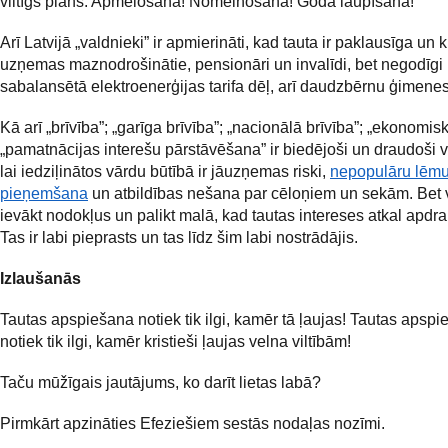
viltīgs plāns. Apmelošana! Nomelnošana! Goda laupīšana!
Arī Latvijā „valdnieki” ir apmierināti, kad tauta ir paklausīga un krī
uzņemas maznodrošinātie, pensionāri un invalīdi, bet negodīgi
sabalansētā elektroenerģijas tarifa dēļ, arī daudzbērnu ģimenes
Kā arī „brīvība”; „garīga brīvība”; „nacionālā brīvība”; „ekonomisk
„pamatnācijas interešu pārstāvēšana” ir biedējoši un draudoši vā
lai iedziļinātos vārdu būtībā ir jāuzņemas riski,
nepopulāru lēm
pieņemšana
un atbildības nešana par cēloņiem un sekām. Bet 
ievākt nodokļus un palikt malā, kad tautas intereses atkal apdr
Tas ir labi pieprasts un tas līdz šim labi nostrādājis.
Izlaušanās
Tautas apspiešana notiek tik ilgi, kamēr tā ļaujas! Tautas apsp
notiek tik ilgi, kamēr kristieši ļaujas velna viltībām!
Taču mūžīgais jautājums, ko darīt lietas labā?
Pirmkārt apzināties Efeziešiem sestās nodaļas nozīmi.