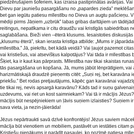
piedzērušajiem šoferiem, kas izraisa pastiprinātas avārijas. Vai 
Dievu par jauniešu pasargāšanu no „papardes zieda” meklēša
bet gan iegūtu patiesu mīlestību no Dieva un augtu pašcieņu. Vē
mēdiji pirms Jāņiem „uzbrūk” labas gribas darītājiem un tādējād
reitingus, nepatīkama ir citu draudžu vai kristīgās sabiedrības ne
saglabāšana. Bieži vien –ēterā klusums. Iesaistoties diskusijās
„klusumu ēterā”, skan ierasta kristīga atbilde: „Mums ir jāparāda
mīlestība.” Jā, piekrītu, bet kādā veidā? Vai ļaujot pazemot cit
vai kristiešus, vai atsevišķus kalpotājus? Vai tāda ir mīlestības 
Šķiet, ka ir kaut kas pārprasts. Mīlestība nav tikai skaistas runas,
tās pasargāšana un kopšana. Jā, mums jābūt lēnprātīgiem, vai 
harizmātiskajā draudzē pieņemts citēt: „Suņi rej, bet karavāna i
priekšu.” Bet rodas pretjautājums, kāpēc gan karavānai vajadzīg
tie tikai rej, nevis apsargā karavānu? Kāds tad ir suņu galvenai
uzdevums, vai riet un kost saimniekam? Vai tā ir mācījis Jēzus
mācījis būt nespējniekiem un ļāvis suņiem izlaisties? Suņiem ir
sava vieta, ja nezin-jāierāda!
Jēzus nepārtraukti savā dzīvē konfrontējis! Jēzus saviem māce
mācīja būt vienotiem un mobiliem, pastāvēt un iestāties citam pa
Kristiešu pienākums ir parādīt pasaulei, ko nozīmē patiesa mīle