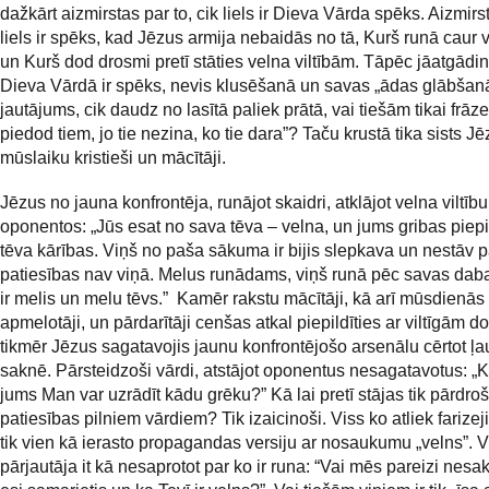
dažkārt aizmirstas par to, cik liels ir Dieva Vārda spēks. Aizmirst
liels ir spēks, kad Jēzus armija nebaidās no tā, Kurš runā caur
un Kurš dod drosmi pretī stāties velna viltībām. Tāpēc jāatgādin
Dieva Vārdā ir spēks, nevis klusēšanā un savas „ādas glābšanā
jautājums, cik daudz no lasītā paliek prātā, vai tiešām tikai frāz
piedod tiem, jo tie nezina, ko tie dara”? Taču krustā tika sists J
mūslaiku kristieši un mācītāji.
Jēzus no jauna konfrontēja, runājot skaidri, atklājot velna viltību
oponentos: „Jūs esat no sava tēva – velna, un jums gribas piepi
tēva kārības. Viņš no paša sākuma ir bijis slepkava un nestāv pa
patiesības nav viņā. Melus runādams, viņš runā pēc savas daba
ir melis un melu tēvs.” Kamēr rakstu mācītāji, kā arī mūsdienās
apmelotāji, un pārdarītāji cenšas atkal piepildīties ar viltīgām 
tikmēr Jēzus sagatavojis jaunu konfrontējošo arsenālu cērtot 
saknē. Pārsteidzoši vārdi, atstājot oponentus nesagatavotus: „
jums Man var uzrādīt kādu grēku?” Kā lai pretī stājas tik pārdro
patiesības pilniem vārdiem? Tik izaicinoši. Viss ko atliek farizeji
tik vien kā ierasto propagandas versiju ar nosaukumu „velns”. V
pārjautāja it kā nesaprotot par ko ir runa: “Vai mēs pareizi nes