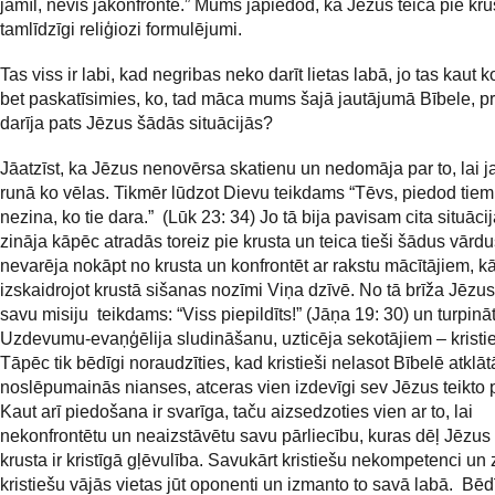
jāmīl, nevis jākonfrontē.” Mums jāpiedod, kā Jēzus teica pie k
tamlīdzīgi reliģiozi formulējumi.
Tas viss ir labi, kad negribas neko darīt lietas labā, jo tas kaut 
bet paskatīsimies, ko, tad māca mums šajā jautājumā Bībele, pro
darīja pats Jēzus šādās situācijās?
Jāatzīst, ka Jēzus nenovērsa skatienu un nedomāja par to, lai ja
runā ko vēlas. Tikmēr lūdzot Dievu teikdams “Tēvs, piedod tiem, 
nezina, ko tie dara.”
(Lūk 23: 34) Jo tā bija pavisam cita situāci
zināja kāpēc atradās toreiz pie krusta un teica tieši šādus vārdu
nevarēja nokāpt no krusta un konfrontēt ar rakstu mācītājiem, kār
izskaidrojot krustā sišanas nozīmi Viņa dzīvē. No tā brīža Jēzus
savu misiju teikdams: “Viss piepildīts!” (Jāņa 19: 30) un turpināt
Uzdevumu-evaņģēlija sludināšanu, uzticēja sekotājiem – kristi
Tāpēc tik bēdīgi noraudzīties, kad kristieši nelasot Bībelē atklāt
noslēpumainās nianses, atceras vien izdevīgi sev Jēzus teikto p
Kaut arī piedošana ir svarīga, taču aizsedzoties vien ar to, lai
nekonfrontētu un neaizstāvētu savu pārliecību, kuras dēļ Jēzus
krusta ir kristīgā gļēvulība. Savukārt kristiešu nekompetenci un
kristiešu vājās vietas jūt oponenti un izmanto to savā labā. Bēdī