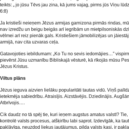
teikts: „
jo jūsu Tēvs jau zina, kā jums vajag, pirms jūs Viņu lūdz
6:8)
Ja kristieši neieņem Jēzus armijas garnizona pirmās rindas, mū
nav izredžu un beigu beigās arī iegribām un mietpilsoniskās dz
vēlmei arī reiz pienāk gals. Kristiešiem jāmobilizējas un jāiestā
armijā, nav cita uzvaras ceļa.
Gatavojoties iebildumam: „Ko Tu no sevis iedomājies…” vispir
pievērst Jūsu uzmanību Bibliskajā vēsturē, kā rīkojās mūsu Pest
Jēzus Kristus.
Viltus plāns
Jēzus ieguva aizvien lielāku popularitāti tautas vidū. Viņš palīd
ietekmēja sabiedrību. Atraisījis. Aizstāvējis. Dziedinājis. Augšā
Atbrīvojis….
Cik daudz no tā spēj tie, kuri ieņem augstus amatus valstī? Tie, 
kontrolē valsts procesus, atšķirību labi saprot. Izdevīgāk, ka taut
pakļāvīga, neuzdod liekus jautājumus, pilda valsts kasi, ir pakla