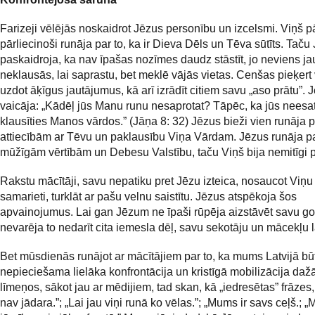
Farizeji vēlējās noskaidrot Jēzus personību un izcelsmi. Viņš p
pārliecinoši runāja par to, ka ir Dieva Dēls un Tēva sūtīts. Taču
paskaidroja, ka nav īpašas nozīmes daudz stāstīt, jo neviens ja
neklausās, lai saprastu, bet meklē vājās vietas. Cenšas pieķert
uzdot āķīgus jautājumus, kā arī izrādīt citiem savu „aso prātu”. 
vaicāja: „Kādēļ jūs Manu runu nesaprotat? Tāpēc, ka jūs neesat
klausīties Manos vārdos.” (Jāņa 8: 32) Jēzus bieži vien runāja p
attiecībām ar Tēvu un paklausību Viņa Vārdam. Jēzus runāja p
mūžīgām vērtībām un Debesu Valstību, taču Viņš bija nemitīgi p
Rakstu mācītāji, savu nepatiku pret Jēzu izteica, nosaucot Viņu 
samarieti, turklāt ar pašu velnu saistītu. Jēzus atspēkoja šos
apvainojumus. Lai gan Jēzum ne īpaši rūpēja aizstāvēt savu go
nevarēja to nedarīt cita iemesla dēļ, savu sekotāju un mācekļu 
Bet mūsdienās runājot ar mācītājiem par to, ka mums Latvijā bū
nepieciešama lielāka konfrontācija un kristīgā mobilizācija da
līmeņos, sākot jau ar mēdijiem, tad skan, kā „iedresētas” frāzes
nav jādara.”; „Lai jau viņi runā ko vēlas.”; „Mums ir savs ceļš.; „