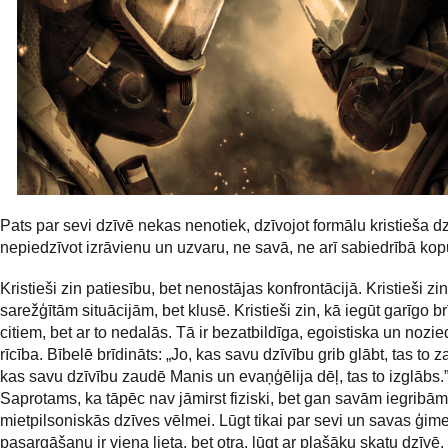
Pats par sevi dzīvē nekas nenotiek, dzīvojot formālu kristieša dz
nepiedzīvot izrāvienu un uzvaru, ne savā, ne arī sabiedrībā ko
Kristieši zin patiesību, bet nenostājas konfrontācijā. Kristieši zi
sarežģītām situācijām, bet klusē. Kristieši zin, kā iegūt garīgo br
citiem, bet ar to nedalās. Tā ir bezatbildīga, egoistiska un nozi
rīcība. Bībelē brīdināts: „Jo, kas savu dzīvību grib glābt, tas to 
kas savu dzīvību zaudē Manis un evaņģēlija dēļ, tas to izglābs.
Saprotams, ka tāpēc nav jāmirst fiziski, bet gan savām iegribā
mietpilsoniskās dzīves vēlmei. Lūgt tikai par sevi un savas ģim
pasargāšanu ir viena lieta, bet otra, lūgt ar plašāku skatu dzīvē.