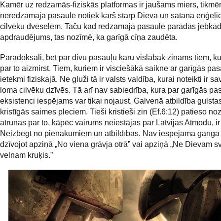
Kamēr uz redzamās-fiziskās platformas ir jaušams miers, tikmēr
neredzamajā pasaulē notiek karš starp Dieva un sātana eņģeļi
cilvēku dvēselēm. Taču kad redzamajā pasaulē parādās jebkād
apdraudējums, tas nozīmē, ka garīgā cīņa zaudēta.
Paradoksāli, bet par divu pasauļu karu vislabāk zināms tiem, ku
par to aizmirst. Tiem, kuriem ir visciešākā saikne ar garīgās pa
ietekmi fiziskajā. Ne gluži tā ir valsts valdība, kurai noteikti ir sa
loma cilvēku dzīvēs. Tā arī nav sabiedrība, kura par garīgās pa
eksistenci iespējams var tikai nojaust. Galvenā atbildība gulsta
kristīgās saimes pleciem. Tieši kristieši zin (Ef.6:12) patieso no
atrunas par to, kāpēc vairums neiestājas par Latvijas Atmodu, ir 
Neizbēgt no pienākumiem un atbildības. Nav iespējama garīga
dzīvojot apziņā „No viena grāvja otrā” vai apziņā „Ne Dievam s
velnam kruķis.”