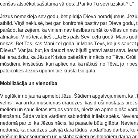
cenšas atspēkot sašutuma vārdos: „Par ko Tu sevi uzskati?!..”
Jēzus nemeklēja sev godu, bet pildīja Dieva norādījumus. Jēz
atbild. Viņš neklusē, bet gan konfrontē pastāv par Dieva godu, 
parādot farizejiem, ka viņiem nav tiesības runāt ko vēlas un n
atmaksu. Viņš teica tieši: „Ja Es pats Sevi ceļu godā, Mans go
nekas. Bet Tas, kas Mani ceļ godā, ir Mans Tēvs, ko jūs saucat
Dievu.” Var jau būt, ka daudzi nav bijuši gatavi atstāt savu ieras
lai ieraudzītu, ka Jēzus Kristus patiešām ir nācis no Tēva. Grūti 
mūsdienu kristiešus, kuri apliecina, ka nākuši no Tēva, jo ir pest
pateicoties Jēzus upurim pie krusta Golgātā.
Mobilizācija un vienotība
Vieglāk ir no jauna apmelot Jēzu. Šādiem apgalvojumiem, ka „Te
velns”, vai arī kā mūsdienās draudzes, kas droši nostājas pret 
meliem un sauc lietas īstajos vārdos, piedzīvo apmelojoša vārd
lietošanu. Šāda vaida vārdiem sabiedrībā ir liels spēks. Nevien
nedomā par to, ka Jēzus nācis, lai pasaule būtu glābta. Nevien
nedomā, ka draudzes Latvijā dara tādus labdarības darbus, ko v
drošiem finansējumiem un vislabākajiem psihologiem darbā ar 