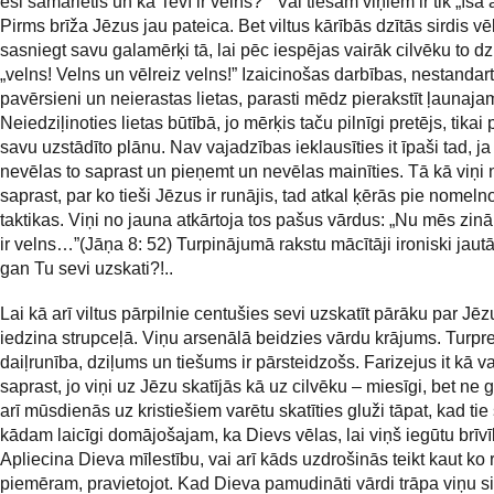
esi samarietis un ka Tevī ir velns?” Vai tiešām viņiem ir tik „īsa
Pirms brīža Jēzus jau pateica. Bet viltus kārībās dzītās sirdis vē
sasniegt savu galamērķi tā, lai pēc iespējas vairāk cilvēku to dz
„velns! Velns un vēlreiz velns!” Izaicinošas darbības, nestandarti
pavērsieni un neierastas lietas, parasti mēdz pierakstīt ļaunaj
Neiedziļinoties lietas būtībā, jo mērķis taču pilnīgi pretējs, tikai
savu uzstādīto plānu. Nav vajadzības ieklausīties it īpaši tad, ja
nevēlas to saprast un pieņemt un nevēlas mainīties. Tā kā viņi 
saprast, par ko tieši Jēzus ir runājis, tad atkal ķērās pie nomel
taktikas. Viņi no jauna atkārtoja tos pašus vārdus: „Nu mēs zinā
ir velns…”(Jāņa 8: 52) Turpinājumā rakstu mācītāji ironiski jautā
gan Tu sevi uzskati?!..
Lai kā arī viltus pārpilnie centušies sevi uzskatīt pārāku par Jēz
iedzina strupceļā. Viņu arsenālā beidzies vārdu krājums. Turpre
daiļrunība, dziļums un tiešums ir pārsteidzošs. Farizejus it kā v
saprast, jo viņi uz Jēzu skatījās kā uz cilvēku – miesīgi, bet ne g
arī mūsdienās uz kristiešiem varētu skatīties gluži tāpat, kad tie
kādam laicīgi domājošajam, ka Dievs vēlas, lai viņš iegūtu brīvī
Apliecina Dieva mīlestību, vai arī kāds uzdrošinās teikt kaut ko 
piemēram, pravietojot. Kad Dieva pamudināti vārdi trāpa viņu sir