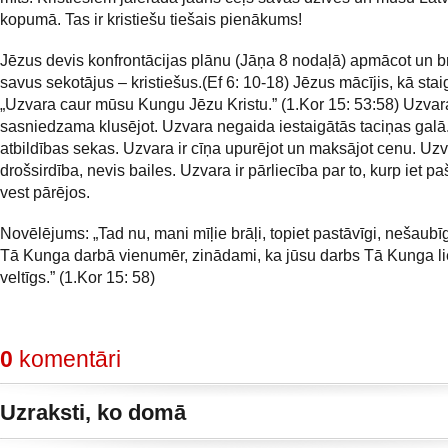
kopumā. Tas ir kristiešu tiešais pienākums!
Jēzus devis konfrontācijas plānu (Jāņa 8 nodaļā) apmācot un b
savus sekotājus – kristiešus.(Ef 6: 10-18) Jēzus mācījis, kā stai
„Uzvara caur mūsu Kungu Jēzu Kristu.” (1.Kor 15: 53:58) Uzvar
sasniedzama klusējot. Uzvara negaida iestaigātās taciņas galā.
atbildības sekas. Uzvara ir cīņa upurējot un maksājot cenu. Uzv
drošsirdība, nevis bailes. Uzvara ir pārliecība par to, kurp iet 
vest pārējos.
Novēlējums: „Tad nu, mani mīļie brāļi, topiet pastāvīgi, nešaubīg
Tā Kunga darbā vienumēr, zinādami, ka jūsu darbs Tā Kunga li
veltīgs.” (1.Kor 15: 58)
0
komentāri
Uzraksti, ko domā