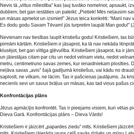
Nevis tā „viltus mīlestība” kas ļauj tuvāko nomelnot, apsaukt, izv
dubļiem, bet gan iestāties un pateikt: „Pietiek! Mēs neļausim sa
un māsas apmelot un izsmiet!” Jēzus teica konkrēti: “Manī nav v
Es dodu godu Savam Tēvam! jūs turpretim laupāt Man godu!” (J
Nevienam nav tiesības laupīt kristiešu godu! Kristiešiem, tas bū
pirmām kārtām. Kristiešiem ir jāsaprot, ka tā nav nekāda lēnprā
klusējot, bet gan viltīga gļēvulība. Kristiešiem jāsaprot, ka ir jā
un jāiestājas citam par citu un nedot velnam vietu, nedot veln
metru, centimetruno savas zemes, kur ienaidniekam plosīties. 
neļāva savas „avis” šajā gadījumā kristiešus, vai kādu no dra
saplosīt, ne vilkam, ne lācim. Tas ir pašcieņas jautājums. Ja kris
necienīs sevi un savus brāļus un māsas, kas tad viņus pašus c
Konfrontācijas plāns
Jēzus apmācījis konfrontēt. Tas ir pieejams visiem, kuri vēlas p
Dieva Garā. Konfrontācijas plāns – Dieva Vārds!
Kristiešiem ir jāizcērt „papardes ziedu” mīts. Kristiešiem jāizcērt
mīts. Kristiešiem jāierāda jauns ceļš savās dzīvēs un mūsu Latv