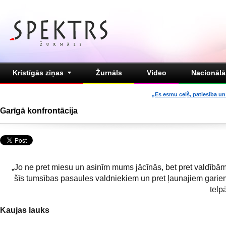
Kristīgās ziņas
Žurnāls
Video
Nacionālā 
„Es esmu ceļš, patiesība un 
Garīgā konfrontācija
„Jo ne pret miesu un asinīm mums jācīnās, bet pret valdībā
šīs tumsības pasaules valdniekiem un pret ļaunajiem gari
telpā
Kaujas lauks