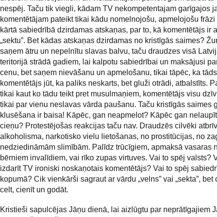
nespēj. Taču tik viegli, kādam TV nekompetentajam garīgajos 
komentētājam pateikt tikai kādu nomelnojošu, apmelojošu frāzi
kārtā sabiedrībā dzirdamas atskaņas, par to, kā komentētājs ir 
„sektu”. Bet kādas atskaņas dzirdamas no kristīgās saimes? Žur
saņem ātru un nepelnītu slavas balvu, taču draudzes visā Latvi
teritorijā strādā gadiem, lai kalpotu sabiedrībai un maksājusi pa
cenu, bet saņem nievāšanu un apmelošanu, tikai tāpēc, ka tāds
komentētājs jūt, ka paliks neskarts, bet gluži otrādi, atbalstīts. 
tikai kaut ko tādu teikt pret musulmaņiem, komentētājs visu dzīvi
tikai par vienu neslavas vārda paušanu. Taču kristīgās saimes 
klusēšana ir baisa! Kāpēc, gan neapmelot? Kāpēc gan nelaupī
cieņu? Protestējošas reakcijas taču nav. Draudzēs cilvēki atbrī
alkoholisma, narkotisko vielu lietošanas, no prostitūcijas, no z
nedziedināmām slimībām. Palīdz trūcīgiem, apmaksā vasaras
bērniem invalīdiem, vai rīko zupas virtuves. Vai to spēj valsts? V
izdarīt TV ironiski noskaņotais komentētājs? Vai to spēj sabiedr
kopumā? Cik vienkārši sagraut ar vārdu „velns” vai „sekta”, bet c
celt, cienīt un godāt.
Kristieši sapulcējas Jāņu dienā, lai aizlūgtu par neprātīgajiem 