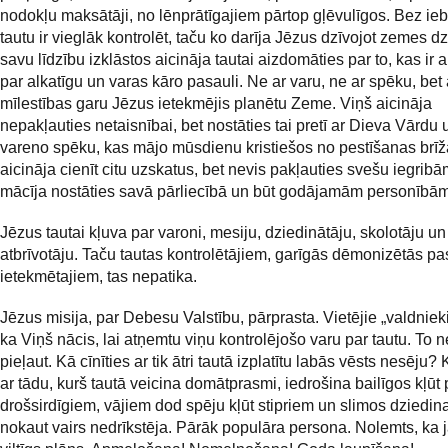
nodokļu maksātāji, no lēnprātīgajiem pārtop gļēvulīgos. Bez ie
tautu ir vieglāk kontrolēt, taču ko darīja Jēzus dzīvojot zemes dz
savu līdzību izklāstos aicināja tautai aizdomāties par to, kas ir 
par alkatīgu un varas kāro pasauli. Ne ar varu, ne ar spēku, bet 
mīlestības garu Jēzus ietekmējis planētu Zeme. Viņš aicināja
nepakļauties netaisnībai, bet nostāties tai pretī ar Dieva Vārdu
vareno spēku, kas mājo mūsdienu kristiešos no pestīšanas brīž
aicināja cienīt citu uzskatus, bet nevis pakļauties svešu iegribā
mācīja nostāties savā pārliecībā un būt godājamām personībām
Jēzus tautai kļuva par varoni, mesiju, dziedinātāju, skolotāju un
atbrīvotāju. Taču tautas kontrolētājiem, garīgās dēmonizētās p
ietekmētajiem, tas nepatika.
Jēzus misija, par Debesu Valstību, pārprasta. Vietējie „valdniek
ka Viņš nācis, lai atņemtu viņu kontrolējošo varu par tautu. To n
pieļaut. Kā cīnīties ar tik ātri tautā izplatītu labās vēsts nesēju? 
ar tādu, kurš tautā veicina domātprasmi, iedrošina bailīgos kļūt 
drošsirdīgiem, vājiem dod spēju kļūt stipriem un slimos dziedina
nokaut vairs nedrīkstēja. Pārāk populāra persona. Nolemts, ka 