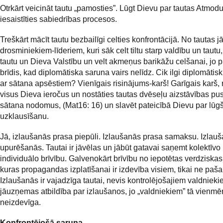
Otrkārt veicināt tautu „pamosties”. Lūgt Dievu par tautas Atmod
iesaistīties sabiedrības procesos.
Treškārt mācīt tautu bezbailīgi celties konfrontācijā. No tautas j
drosminiekiem-līderiem, kuri sāk celt tiltu starp valdību un tautu,
tautu un Dieva Valstību un velt akmeņus barikāžu celšanai, jo 
brīdis, kad diplomātiska saruna vairs nelīdz. Cik ilgi diplomātisk
ar sātana apsēstiem? Vienīgais risinājums-karš! Garīgais karš,
visus Dieva ieročus un nostāties tautas dvēseļu aizstāvības pusē
sātana nodomus, (Mat16: 16) un slavēt pateicībā Dievu par lūg
uzklausīšanu.
Jā, izlaušanās prasa piepūli. Izlaušanās prasa samaksu. Izlauš
upurēšanās. Tautai ir jāvēlas un jābūt gatavai saņemt kolektīvo
individuālo brīvību. Galvenokārt brīvību no iepotētas verdziskas
kuras propagandas izplatīšanai ir izdevība visiem, tikai ne pašai
Izlaušanās ir vajadzīga tautai, nevis kontrolējošajiem valdnieki
jāuzņemas atbildība par izlaušanos, jo „valdniekiem” tā vienmē
neizdevīga.
Konfrontējošā saruna