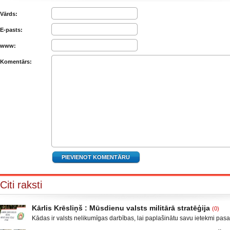
Vārds:
E-pasts:
www:
Komentārs:
Citi raksti
Kārlis Krēsliņš : Mūsdienu valsts militārā stratēģija
(0)
Kādas ir valsts nelikumīgas darbības, lai paplašinātu savu ietekmi pas
Moldova, kad sabruka PSRS, Gruzijā, kur bija iekšējais konflikts, miera 