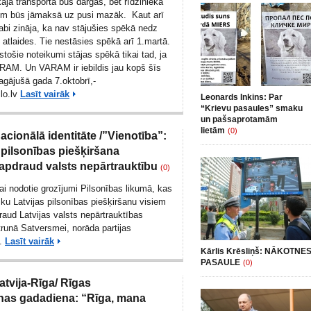
kajā transportā būs dārgas, bet rīdzinieka
iem būs jāmaksā uz pusi mazāk. Kaut arī
labi zināja, ka nav stājušies spēkā nedz
dz atlaides. Tie nestāsies spēkā arī 1.martā.
tošie noteikumi stājas spēkā tikai tad, ja
ARAM. Un VARAM ir iebildis jau kopš šīs
gājušā gada 7.oktobrī,-
lo.lv
Lasīt vairāk
Leonards Inkins: Par
“Krievu pasaules” smaku
un pašsaprotamām
lietām
(0)
acionālā identitāte /”Vienotība”:
pilsonības piešķiršana
apdraud valsts nepārtrauktību
(0)
i nodotie grozījumi Pilsonības likumā, kas
ku Latvijas pilsonības piešķiršanu visiem
raud Latvijas valsts nepārtrauktības
etrunā Satversmei, norāda partijas
e.
Lasīt vairāk
Kārlis Krēsliņš: NĀKOTNE
PASAULE
(0)
atvija-Rīga/ Rīgas
nas gadadiena: “Rīga, mana