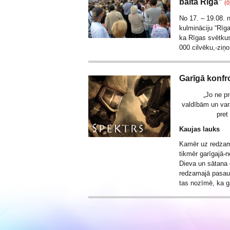
baltā Rīga”
(0
No 17. – 19.08. n
kulmināciju “Rīg
ka Rīgas svētkus
000 cilvēku,-ziņ
Garīgā konfr
„Jo ne p
valdībām un var
pret
Kaujas lauks
Kamēr uz redzamā
tikmēr garīgajā-
Dieva un sātana 
redzamajā pasau
tas nozīmē, ka g