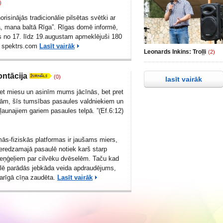
)
orisinājās tradicionālie pilsētas svētki ar
a, mana baltā Rīga”. Rīgas domē informē,
 no 17. līdz 19.augustam apmeklējuši 180
o spektrs.com
Lasīt vairāk
Leonards Inkins: Troļļi
(2)
ontācija
(0)
lasīt vairāk
ret miesu un asinīm mums jācīnās, bet pret
ām, šīs tumsības pasaules valdniekiem un
 ļaunajiem gariem pasaules telpā. ”(Ef.6:12)
s-fiziskās platformas ir jaušams miers,
neredzamajā pasaulē notiek karš starp
eņģeļiem par cilvēku dvēselēm. Taču kad
lē parādās jebkāda veida apdraudējums,
arīgā cīņa zaudēta.
Lasīt vairāk