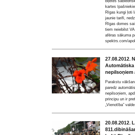
biļetes sabiedris
kartes īpašniek
Rīgas kungi ļoti 
jaunie tarifi, ne
Rīgas domes sais
tiem neiebilst V
afēras sākuma pa
spektrs.com/
apol
27.08.2012. N
Automātiska 
nepilsoņiem 
Parakstu vākšana
paredz automātis
nepilsoņiem, apd
principu un ir pr
„Vienotība” vald
20.08.2012. L
811.dibināša