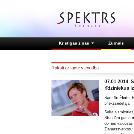
Kristīgās ziņas
Žurnāls
Raksti ar tagu: vienotība
07.01.2014. 
rīdziniekus i
Sarmīte Ēlerte, 
priekšsēdētāja
Sāka aizmirsties
Stundām garas ri
domes valdošās k
Ziemassvētkos.* 