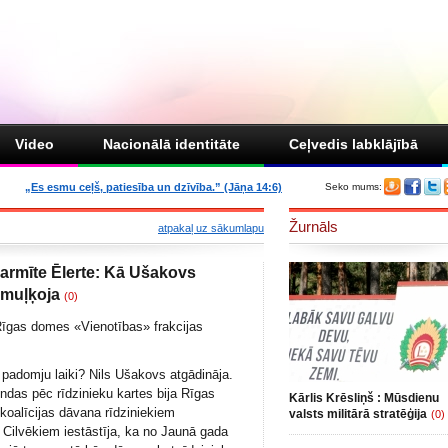
Video
Nacionālā identitāte
Ceļvedis labklājībā
„Es esmu ceļš, patiesība un dzīvība.” (Jāņa 14:6)
Seko mums:
Žurnāls
atpakaļ uz sākumlapu
Sarmīte Ēlerte: Kā Ušakovs
zmuļķoja
(0)
Rīgas domes «Vienotības» frakcijas
 padomju laiki? Nils Ušakovs atgādināja.
ndas pēc rīdzinieku kartes bija Rīgas
Kārlis Krēsliņš : Mūsdienu
oalīcijas dāvana rīdziniekiem
valsts militārā stratēģija
(0)
Cilvēkiem iestāstīja, ka no Jaunā gada