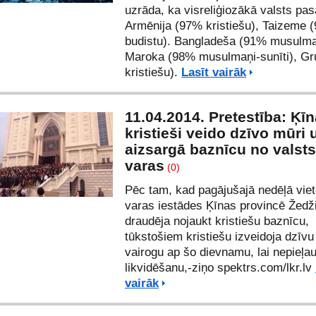
uzrāda, ka visreliģiozākā valsts pas
Armēnija (97% kristiešu), Taizeme 
budistu). Bangladeša (91% musulma
Maroka (98% musulmaņi-sunīti), Gr
kristiešu).
Lasīt vairāk
11.04.2014. Pretestība: Ķī
kristieši veido dzīvo mūri 
aizsargā baznīcu no valsts
varas
(0)
Pēc tam, kad pagājušajā nedēļā viet
varas iestādes Ķīnas provincē Žedž
draudēja nojaukt kristiešu baznīcu,
tūkstošiem kristiešu izveidoja dzīvu
vairogu ap šo dievnamu, lai nepieļau
likvidēšanu,-ziņo spektrs.com/
lkr.lv
vairāk