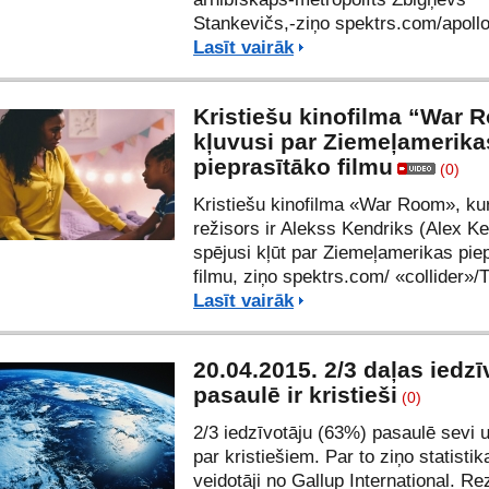
Stankevičs,-ziņo spektrs.com/apollo
Lasīt vairāk
Kristiešu kinofilma “War 
kļuvusi par Ziemeļamerika
pieprasītāko filmu
(0)
Kristiešu kinofilma «War Room», ku
režisors ir Alekss Kendriks (Alex Ke
spējusi kļūt par Ziemeļamerikas pie
filmu, ziņo spektrs.com/ «collider»
Lasīt vairāk
20.04.2015. 2/3 daļas iedzī
pasaulē ir kristieši
(0)
2/3 iedzīvotāju (63%) pasaulē sevi 
par kristiešiem. Par to ziņo statistik
veidotāji no Gallup International. Rez