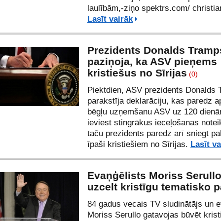
laulībām,-ziņo spektrs.com/
christi
Lasīt vairāk
Prezidents Donalds Tramp
paziņoja, ka ASV pieņems
kristiešus no Sīrijas
(0)
Piektdien, ASV prezidents Donalds
parakstīja deklarāciju, kas paredz a
bēgļu uzņemšanu ASV uz 120 dien
ieviest stingrākus ieceļošanas note
taču prezidents paredz arī sniegt pa
īpaši kristiešiem no Sīrijas.
Lasīt va
Evaņģēlists Moriss Serull
uzcelt kristīgu tematisko 
84 gadus vecais TV sludinātājs un e
Moriss Serullo gatavojas būvēt krist