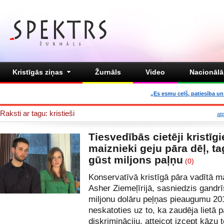
Kristīgās ziņas
Žurnāls
Video
Nacionālā 
„Es esmu ceļš, patiesība un 
Raksti ar tagu: kristieši
at
Tiesvedībās cietēji kristīgi
maiznieki geju pāra dēļ, t
gūst miljons paļņu
(0)
Konservatīvā kristīgā pāra vadītā m
Asher Ziemeļīrijā, sasniedzis gandrī
miljonu dolāru peļņas pieaugumu 20
neskatoties uz to, ka zaudēja lietā p
diskrimināciju, atteicot izcept kāzu t