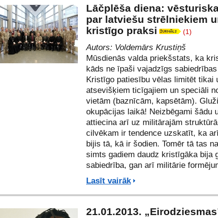
Lāčplēša diena: vēsturiska
par latviešu strēlniekiem 
kristīgo praksi
(1)
Autors:
Voldemārs Krustiņš
Mūsdienās valda priekšstats, ka krist
kāds ne īpaši vajadzīgs sabiedrības 
Kristīgo patiesību vēlas limitēt tikai
atsevišķiem ticīgajiem un speciāli 
vietām (baznīcām, kapsētām). Gluži
okupācijas laikā! Neizbēgami šādu 
attiecina arī uz militārajām struktūr
cilvēkam ir tendence uzskatīt, ka ar
bijis tā, kā ir šodien. Tomēr tā tas n
simts gadiem daudz kristīgāka bija 
sabiedrība, gan arī militārie formēju
Lasīt vairāk
21.01.2013. „Eirodziesmas