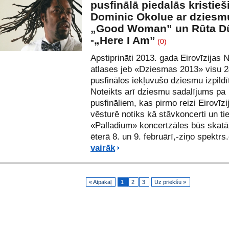
pusfinālā piedalās kristieš
Dominic Okolue ar dziesm
„Good Woman” un Rūta 
-„Here I Am”
(0)
Apstiprināti 2013. gada Eirovīzijas 
atlases jeb «Dziesmas 2013» visu 
pusfinālos iekļuvušo dziesmu izpildīt
Noteikts arī dziesmu sadalījums pa
pusfināliem, kas pirmo reizi Eirovīzi
vēsturē notiks kā stāvkoncerti un ti
«Palladium» koncertzāles būs skat
ēterā 8. un 9. februārī,-ziņo spektr
vairāk
« Atpakaļ
1
2
3
Uz priekšu »