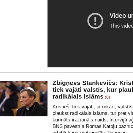
Zbigņevs Stankevičs: Krist
tiek vajāti valstīs, kur plau
radikālais islāms
(0)
Kristieši tiek vajāti, pirmkārt, valstīs
plaukst radikālais islāms, tur pret vi
kurināts iracionāls naids, intervijā a
BNS pavēstīja Romas Katoļu baznī
arhibīskaps-metropolīts Zbigņevs