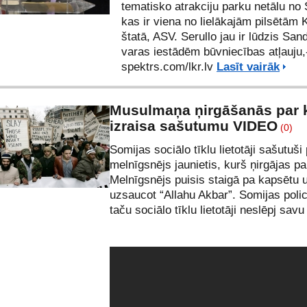
tematisko atrakciju parku netālu no
kas ir viena no lielākajām pilsētām K
štatā, ASV. Serullo jau ir lūdzis San
varas iestādēm būvniecības atļauju,
spektrs.com/
lkr.lv
Lasīt vairāk
Musulmaņa ņirgāšanās par k
izraisa sašutumu VIDEO
(0)
Somijas sociālo tīklu lietotāji sašutuš
melnīgsnējs jaunietis, kurš ņirgājas p
Melnīgsnējs puisis staigā pa kapsētu 
uzsaucot “Allahu Akbar”. Somijas polici
taču sociālo tīklu lietotāji neslēpj sav