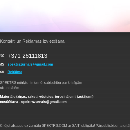
Kontakti un Reklāmas izvietošana
+371 26111813
spektrszurnals@gmail.com
Reklāma
SPEKTRS mērķis - informēt sabiedrību par kristīgām
aktualitātēm.
Materiālu (ziņas, raksti, vēstules, ierosinājumi, jautājumi)
nosūtīšana -
spektrszurnals@gmail.com
Citējot atsauce uz žurnālu SPEKTRS.COM ar SAITI obligāta! Pārpublicējot materiā