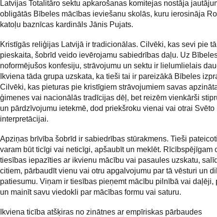
Latvijas Totalitāro sektu apkarošanas komitejas nostāja jautāj
obligātās Bībeles mācības ieviešanu skolās, kuru ierosināja 
katoļu baznīcas kardināls Jānis Pujats.
Kristīgās reliģijas Latvijā ir tradicionālas. Cilvēki, kas sevi pie t
pieskaita, šobrīd veido ievērojamu sabiedrības daļu. Uz Bībel
noformējušos konfesiju, strāvojumu un sektu ir lielumlielais d
Ikviena tāda grupa uzskata, ka tieši tai ir pareizākā Bībeles izpr
Cilvēki, kas pieturas pie kristīgiem strāvojumiem savas apzināta
ģimenes vai nacionālās tradīcijas dēļ, bet reizēm vienkārši stip
un pārdzīvojumu ietekmē, dod priekšroku vienai vai otrai Svēto
interpretācijai.
Apziņas brīvība šobrīd ir sabiedrības stūrakmens. Tieši pateicot
varam būt ticīgi vai neticīgi, apšaubīt un meklēt. Rīcībspējīgam 
tiesības iepazīties ar ikvienu mācību vai pasaules uzskatu, salīd
citiem, pārbaudīt vienu vai otru apgalvojumu par tā vēsturi un d
patiesumu. Viņam ir tiesības pieņemt mācību pilnībā vai daļēji,
un mainīt savu viedokli par mācības formu vai saturu.
Ikviena ticība atšķiras no zinātnes ar empīriskas pārbaudes