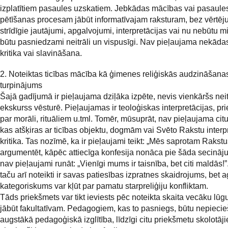
izplatītiem pasaules uzskatiem. Jebkādas mācības vai pasaule
pētīšanas procesam jābūt informatīvajam raksturam, bez vērtēj
strīdīgie jautājumi, apgalvojumi, interpretācijas vai nu nebūtu m
būtu pasniedzami neitrāli un vispusīgi. Nav pieļaujama nekād
kritika vai slavināšana.
2. Noteiktas ticības mācība kā ģimenes reliģiskās audzināšana
turpinājums
Šajā gadījumā ir pieļaujama dziļāka izpēte, nevis vienkāršs neit
ekskurss vēsturē. Pieļaujamas ir teoloģiskas interpretācijas, pri
par morāli, rituāliem u.tml. Tomēr, mūsuprāt, nav pieļaujama cit
kas atšķiras ar ticības objektu, dogmām vai Svēto Rakstu interpr
kritika. Tas nozīmē, ka ir pieļaujami teikt: „Mēs saprotam Rakstu
argumentēt, kāpēc attiecīga konfesija nonāca pie šāda secināj
nav pieļaujami runāt: „Vienīgi mums ir taisnība, bet citi maldās!”
taču arī noteikti ir savas patiesības izpratnes skaidrojums, bet a
kategoriskums var kļūt par pamatu starpreliģiju konfliktam.
Tāds priekšmets var tikt ieviests pēc noteikta skaita vecāku lū
jābūt fakultatīvam. Pedagogiem, kas to pasniegs, būtu nepiec
augstākā pedagoģiskā izglītība, līdzīgi citu priekšmetu skolotāj