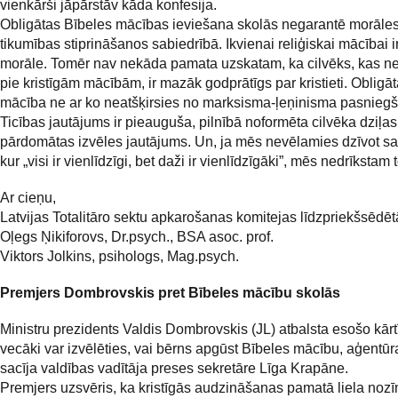
vienkārši jāpārstāv kāda konfesija.
Obligātas Bībeles mācības ieviešana skolās negarantē morāle
tikumības stiprināšanos sabiedrībā. Ikvienai reliģiskai mācībai 
morāle. Tomēr nav nekāda pamata uzskatam, ka cilvēks, kas ne
pie kristīgām mācībām, ir mazāk godprātīgs par kristieti. Obligā
mācība ne ar ko neatšķirsies no marksisma-ļeņinisma pasnieg
Ticības jautājums ir pieauguša, pilnībā noformēta cilvēka dziļas
pārdomātas izvēles jautājums. Un, ja mēs nevēlamies dzīvot sa
kur „visi ir vienlīdzīgi, bet daži ir vienlīdzīgāki”, mēs nedrīkstam 
Ar cieņu,
Latvijas Totalitāro sektu apkarošanas komitejas līdzpriekšsēdētā
Оļegs Ņikiforovs, Dr.psych., BSA asoc. prof.
Viktors Jolkins, psihologs, Mag.psych.
Premjers Dombrovskis pret Bībeles mācību skolās
Ministru prezidents Valdis Dombrovskis (JL) atbalsta esošo kārt
vecāki var izvēlēties, vai bērns apgūst Bībeles mācību, aģentū
sacīja valdības vadītāja preses sekretāre Līga Krapāne.
Premjers uzsvēris, ka kristīgās audzināšanas pamatā liela nozī