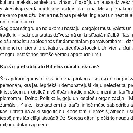
kultūru, mākslu, arhitektūru, zinātni, filozofiju un tautas dzīveszi
vistiešākajā veidā ir ietekmējusi kristīgā ticība. Mūsu pienākums
nākamo paaudžu, bet arī mūžības priekšā, ir glabāt un nest tāl
doto mantojumu.
Saglabāt stingru un nelokāmu nostāju, sargājot mūsu valsts un 
tradīciju – sakņotu tautas dzīvesziņā un kristīgajā mācībā. Tas
ciešu atbalstu sabiedrībās fundamentālām pamatvērtībām – dzīv
ģimenei un cieņai pret katru sabiedrības locekli. Un vienlaicīgi
stingru iestāšanos pret šo vērtību apdraudējumu.
Kurš ir pret obligāto Bībeles mācību skolās?
Šis apdraudējums ir tiešs un nepārprotams. Tas nāk no organiz
personām, kas jau iepriekš ir demonstrējuši klaju neiecietību pr
kristiešiem un kristīgām vērtībām, tradicionālo ģimeni un laulību
piemēram , Delna, Politika.lv, geju un lesbiešu organizācija ”M
žurnāls „ Ir” u.c. , kas gadiem ilgi garīgi inficē mūsu sabiedrību a
kas ir pretrunā ar kristīgo ticību. Kāds tam ir iemesls, atbilde ir 
iespējams tās cītīgi atstrādā Dž. Sorosa dāsni piešķirto naudu
miljonu dolāru apmērā.