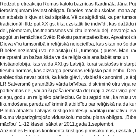
Redzot pretreakciju Romas katoļu baznīcas Kardināla Jāņa Puj
ierosinājumam ieviest obligātu Bībeles mācību skolās, mana 
un atbalsts ir kļuvis tikai stiprāks. Vēlos atgādināt, ka par tum
tradicionāli līdz pat XX gs. tika uzskatīti tie indivīdi, kas dažād
dēļ, piemēram, lasītneprasmes vai citu iemeslu dēļ, nevarēja v
apgūt un iemācīties Svēto Rakstu pamatpatiesības. Apvainot c
Dieva vīru tumsonībā ir reliģiskā neiecietība, kas skan no šo d
Bībeles nezinātāju vai nelasītāju ( t.i., tumsoņu ) puses. Manī r
neizpratni un bažas šāda veida reliģiskais analfabētisms un
kristianofobija, kas valda XXI.gs Latvijā, kurai saistošas ir starp
tiesību normas, kas aizsargā personas reliģisko pārliecību. De
sabiedrībā nevar būt tā, ka kāds gļēvi , visbiežāk anonīmi , slēpj
LR Satversmē garantētās vārda brīvības, diskriminē otru viņa re
pārliecības dēļ, vai arī šī paša iemesla dēļ rupji aizskar viņa p
cieņu, godu un reliģisko pārliecību. Gribu atgādināt , ka mūsu v
likumdošana paredz arī kriminālatbildību par reliģiskā naida ku
Pilnībā atbalstu Latvijas kristīgo konfesiju vadītāju iniciatīvu iev
likumu vispārizglītojošo vidusskolu mācību plānā obligātu „Bīb
mācību” 1.-12.klasei, sākot ar 2011.gada 1.septembri.
Apzinoties Eiropas kontinenta kristīgos pirmsākumus, uzskatu,