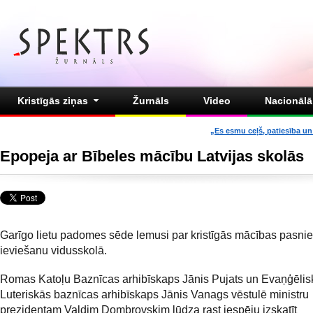
Kristīgās ziņas
Žurnāls
Video
Nacionālā 
„Es esmu ceļš, patiesība un 
Epopeja ar Bībeles mācību Latvijas skolās
Garīgo lietu padomes sēde lemusi par kristīgās mācības pasni
ieviešanu vidusskolā.
Romas Katoļu Baznīcas arhibīskaps Jānis Pujats un Evaņģēlis
Luteriskās baznīcas arhibīskaps Jānis Vanags vēstulē ministru
prezidentam Valdim Dombrovskim lūdza rast iespēju izskatīt