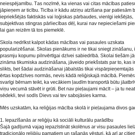
neiespējamību. Тas nozīmē, ka vienas vai citas mācības patie
jāpieņem ar ticību. Ticība ir kādu atziņu atzīšana par patiesām 
iepriekšējās faktiskās vai loģiskas pārbaudes, vienīgi iekšējās,
subjektīvas stingras pārliecības dēļ, kurai nav nepieciešami pie
lai gan reizēm tā tos piemeklē.
Skola nedrīkst kalpot kādas mācības vai pasaules uzskata
popularizēšanai. Skolas pienākums ir ne tikai sniegt zināšanu,
prasmju kopumu pilnvērtīgai dzīvei sabiedrībā. Skolai tiešām j
zināma tikumiska audzināšana, jāveido priekšstats par to, kas i
slikts, bet šādai audzināšanai jābalstās tikai vispārpieņemtajās
ērtas kopdzīves normās, nevis kādā reliģiskajā mācībā. Piemēra
svarīgi bērnam teikt, ka vecākiem ļaudīm transportā būtu jāatbrīv
viņu vecumā stāvēt ir grūti. Bet nav pieļaujami mācīt – ja tu neat
sēdekli, tevi sodīs Dievs vai tev sabojāsies karma.
Mēs uzskatām, ka reliģijas mācība skolā ir pieļaujama divos ga
1. Iepazīšanās ar reliģiju kā sociāli kulturālu parādību
Šajā gadījumā vajag iepazīstināt skolēnus ar visu pasaules lie
tradicionālo reliģiju pamatiem un rašanās vēsturi, kā arī ar citie