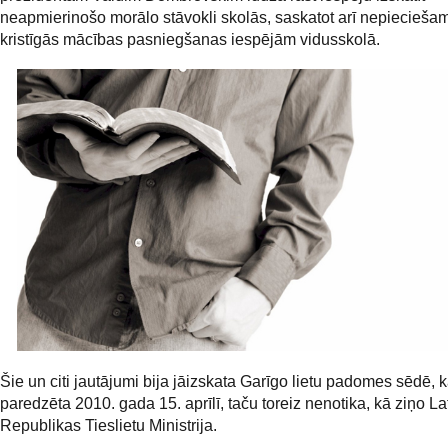
neapmierinošo morālo stāvokli skolās, saskatot arī nepiecieša
kristīgās mācības pasniegšanas iespējām vidusskolā.
Šie un citi jautājumi bija jāizskata Garīgo lietu padomes sēdē, k
paredzēta 2010. gada 15. aprīlī, taču toreiz nenotika, kā ziņo La
Republikas Tieslietu Ministrija.