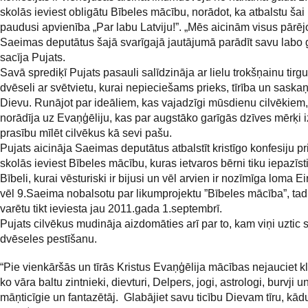
skolās ieviest obligātu Bībeles mācību, norādot, ka atbalstu šai 
paudusi apvienība „Par labu Latviju!”. „Mēs aicinām visus pārēj
Saeimas deputātus šajā svarīgajā jautājumā parādīt savu labo g
sacīja Pujats.
Savā sprediķī Pujats pasauli salīdzināja ar lielu trokšņainu tirgu
dvēseli ar svētvietu, kurai nepieciešams prieks, tīrība un saska
Dievu. Runājot par ideāliem, kas vajadzīgi mūsdienu cilvēkiem,
norādīja uz Evaņģēliju, kas par augstāko garīgās dzīves mērķi i
prasību mīlēt cilvēkus kā sevi pašu.
Pujats aicināja Saeimas deputātus atbalstīt kristīgo konfesiju p
skolās ieviest Bībeles mācību, kuras ietvaros bērni tiku iepazīsti
Bībeli, kurai vēsturiski ir bijusi un vēl arvien ir nozīmīga loma E
vēl 9.Saeima nobalsotu par likumprojektu ”Bībeles mācība”, tad
varētu tikt ieviesta jau 2011.gada 1.septembrī.
Pujats cilvēkus mudināja aizdomāties arī par to, kam viņi uztic 
dvēseles pestīšanu.
“Pie vienkāršās un tīrās Kristus Evaņģēlija mācības nejauciet klā
ko vāra baltu zintnieki, dievturi, Delpers, jogi, astrologi, burvji u
māņticīgie un fantazētāj. Glabājiet savu ticību Dievam tīru, kād