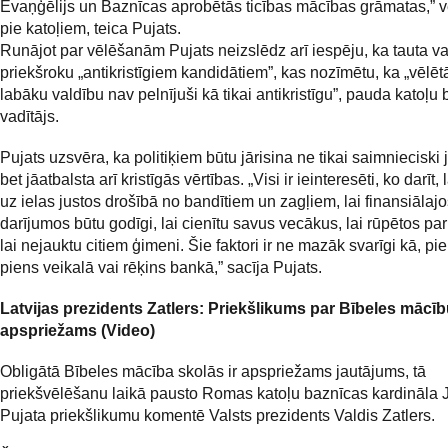
Evaņģēlijs un Baznīcas aprobētās ticības mācības grāmatas,” v
pie katoļiem, teica Pujats.
Runājot par vēlēšanām Pujats neizslēdz arī iespēju, ka tauta va
priekšroku „antikristīgiem kandidātiem”, kas nozīmētu, ka „vēlētā
labāku valdību nav pelnījuši kā tikai antikristīgu”, pauda katoļu
vadītājs.
Pujats uzsvēra, ka politiķiem būtu jārisina ne tikai saimnieciski 
bet jāatbalsta arī kristīgās vērtības. „Visi ir ieinteresēti, ko darīt, l
uz ielas justos drošībā no bandītiem un zagļiem, lai finansiālaj
darījumos būtu godīgi, lai cienītu savus vecākus, lai rūpētos pa
lai nejauktu citiem ģimeni. Šie faktori ir ne mazāk svarīgi kā, p
piens veikalā vai rēķins bankā,” sacīja Pujats.
Latvijas prezidents Zatlers: Priekšlikums par Bībeles mācību
apspriežams (Video)
Obligātā Bībeles mācība skolās ir apspriežams jautājums, tā
priekšvēlēšanu laikā pausto Romas katoļu baznīcas kardināla 
Pujata priekšlikumu komentē Valsts prezidents Valdis Zatlers.