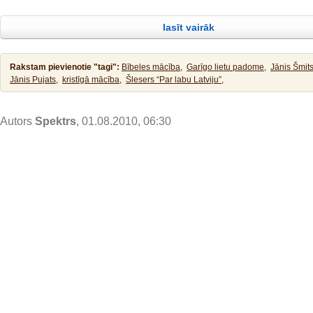
atturēja Viņu, sacīdams: Man jāsaņem kristību no Tevis, bet Tu nāc pie
priecēja lasītājus ar interesantiem rakstiem, diskusijām un
Jēzus atbildēdams sacīja viņam: Lai tas tā notiek! Tā taču mums pienāka
lasīt vairāk
taisnību! Tad viņš to pieļāva. Pēc kristības Jēzus tūliņ izkāpa no ūdens,
Rakstam pievienotie "tagi":
Bībeles mācība,
Garīgo lietu padome,
Jānis Šmits
Jānis Pujats,
kristīgā mācība,
Šlesers “Par labu Latviju”,
Autors
Spektrs
, 01.08.2010, 06:30