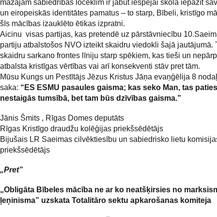
mazajam sabiedrības loceklim ir jābūt iespējai skolā iepazīt sa
un eiropeiskās identitātes pamatus – to starp, Bībeli, kristīgo m
šīs mācības izauklēto ētikas izpratni.
Aicinu visas partijas, kas pretendē uz pārstāvniecību 10.Saeimā
partiju atbalstošos NVO izteikt skaidru viedokli šajā jautājumā. 
skaidru sarkano frontes līniju starp spēkiem, kas tieši un nepār
atbalsta kristīgas vērtības vai arī konsekventi stāv pret tām.
Mūsu Kungs un Pestītājs Jēzus Kristus Jāņa evaņģēlija 8 noda
saka:
“ES ESMU pasaules gaisma; kas seko Man, tas paties
nestaigās tumsībā, bet tam būs dzīvības gaisma.”
Jānis Šmits , Rīgas Domes deputāts
Rīgas Kristīgo draudžu kolēģijas priekšsēdētājs
Bijušais LR Saeimas cilvēktiesību un sabiedrisko lietu komisija
priekšsēdētājs
„Pret”
„Obligāta Bībeles mācība ne ar ko neatšķirsies no marksis
ļeņinisma” uzskata Totalitāro sektu apkarošanas komiteja