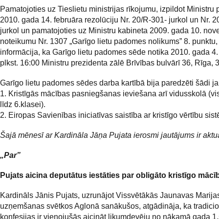
Pamatojoties uz Tieslietu ministrijas rīkojumu, izpildot Ministru
2010. gada 14. februāra rezolūciju Nr. 20/R-301- jurkol un Nr. 
jurkol un pamatojoties uz Ministru kabineta 2009. gada 10. no
noteikumu Nr. 1307 „Garīgo lietu padomes nolikums” 8. punktu
informācija, ka Garīgo lietu padomes sēde notika 2010. gada 4. 
plkst. 16:00 Ministru prezidenta zālē Brīvības bulvārī 36, Rīga, 3
Garīgo lietu padomes sēdes darba kartībā bija paredzēti šādi ja
1. Kristīgās mācības pasniegšanas ieviešana arī vidusskolā (vi
līdz 6.klasei).
2. Eiropas Savienības iniciatīvas saistība ar kristīgo vērtību sis
Šajā mēnesī ar Kardināla Jāņa Pujata ierosmi jautājums ir aktua
„Par”
Pujats aicina deputātus iestāties par obligāto kristīgo mācī
Kardināls Jānis Pujats, uzrunājot Vissvētākās Jaunavas Marija
uzņemšanas svētkos Aglonā sanākušos, atgādināja, ka tradici
konfesijas ir vienojušās aicināt likumdevēju no nākamā gada 