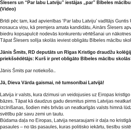
Šlesers un “Par labu Latviju” iestājas „par” Bībeles mācību
(Video)
Brīdi pēc tam, kad apvienības ‘Par labu Latviju’ vadītājs Guntis
nosauca viņu, kā premjera amata kandidātu, Ainārs Šlesers ap
biedru kopsapulcē nodevās konkurentu vērtēšanai un nākotnes 
Tāpat Šlesers solīja skolās ieviest obligātu Bībeles mācību sko
Jānis Šmits, RD deputāts un Rīgas Kristīgo draudžu kolēģi
priekšsēdētājs: Kurš ir pret obligāto Bībeles mācību skolā
Jānis Šmits par notiekošo..
Jā, Dieva Vārda gaismai, nē tumsonībai Latvijā!
Latvija ir valsts, kura dzimusi un veidojusies uz Eiropas kristīgo
bāzes. Tāpat kā daudzus gadu desmitus pirms Latvijas neatkar
izcīnīšanas, šodien mēs brīvās un neatkarīgās valsts himnā lū
svētību pār savu zemi un tautu.
Būdama daļa no Eiropas, Latvija nesaraujami ir daļa no kristīg
pasaules – no tās pasaules, kuras politisko iekārtu, tiesību sist