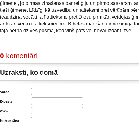
ģimenei, jo pirmās zināšanas par reliģiju un pirmo saskarsmi ar
tieši ģimene. Līdzīgi kā uzvedību un attieksmi pret vērtībām bēr
ieaudzina vecāki, arī attieksme pret Dievu pirmkārt veidojas ģi
ar to arī vecāku attieksmei pret Bībeles mācīšanu ir nozīmīga 
tajā bērna dzīves posmā, kad viņš pats vēl nevar izdarīt izvēli.
0
komentāri
Uzraksti, ko domā
Vārds:
E-pasts:
www:
Komentārs: