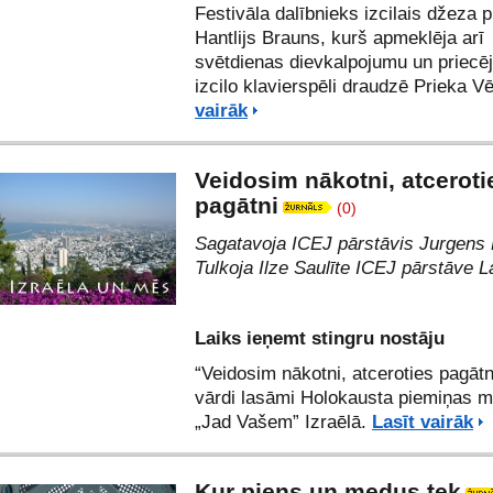
Festivāla dalībnieks izcilais džeza p
Hantlijs Brauns
, kurš apmeklēja arī
svētdienas dievkalpojumu un priecē
izcilo klavierspēli draudzē Prieka V
vairāk
Veidosim nākotni, atceroti
pagātni
(0)
Sagatavoja ICEJ pārstāvis Jurgens 
Tulkoja Ilze Saulīte ICEJ pārstāve La
Laiks ieņemt stingru nostāju
“Veidosim nākotni, atceroties pagātn
vārdi lasāmi Holokausta piemiņas 
„Jad Vašem” Izraēlā.
Lasīt vairāk
Kur piens un medus tek