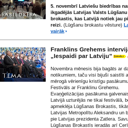
5. novembrī Latviešu biedrības n
ikgadējās Latvijas Valsts Lūgšanu
brokastis, kas Latvijā notiek jau p
reizi.
(Lūgšanu brokastu vēsture)
L
vairāk
Franklins Grehems intervij
„Iespaidi par Latviju”
Novembra mēnesis bija bagāts ar d
notikumiem, taču visi bijuši saistīti 
mērogā vērienīgu kristīgu pasākum
Festivāls ar Franklinu Grehemu.
Evaņģelizācijas pasākuma galvenais
Latvijā uzturējās ne tikai festivālā, b
apmeklēja Lūgšanas Brokastis, tikā
Latvijas Metropolītu Aleksandru un bi
pie Latvijas prezidenta Zatlera. Sav
Lūgšanas Brokastīs ieradās arī Cer