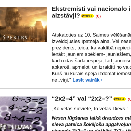
Ekstrēmisti vai nacionālo 
aizstāvji?
(0)
Atskatoties uz 10. Saimes vēlēšanā
izveidojusies īpatnēja aina. Vēl nese
prezidents, teica, ka valdībā nepie
ienākt jauniem spēkiem- jauniešiem,
kad rodas šāda iespēja, tad jaunieši 
apkaroti, apmeloti un izraidīti no val
Kurš nu kurais spēja izdomāt iemes
ne „viņi.”
Lasīt vairāk
“2х2=4” vai “2х2=?”
(
„Ko vēlas sieviete, to vēlas Dievs.”
Nesen lūgšanas laikā draudzes mā
sieva pateica šokējošu apgalvoju
vienmēr 2×2=4 un dažkārt 2×2= tik