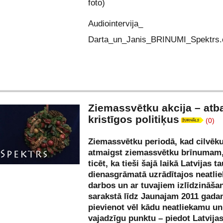
foto)
Audiointervija_
Darta_un_Janis_BRINUMI_Spektrs
Ziemassvētku akcija – atba
kristīgos politiķus
(0)
Ziemassvētku periodā, kad cilvēku
atmaigst ziemassvētku brīnumam,
ticēt, ka tieši šajā laikā Latvijas t
dienasgrāmatā uzrādītajos neatli
darbos un ar tuvajiem izlīdzināša
sarakstā līdz Jaunajam 2011 gada
pievienot vēl kādu neatliekamu un
vajadzīgu punktu – piedot Latvijas