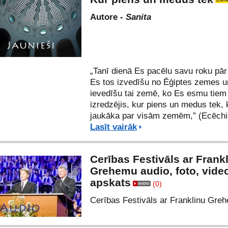
Autore -
Sanita
„Tanī dienā Es pacēlu savu roku pār
Es tos izvedīšu no Ēģiptes zemes u
ievedīšu tai zemē, ko Es esmu tiem
izredzējis, kur piens un medus tek, 
jaukāka par visām zemēm,” (Ecēchi
Lasīt vairāk
Cerības Festivāls ar Frank
Grehemu audio, foto, vide
apskats
(0)
Cerības Festivāls ar Franklinu Gre