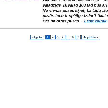
vajadzīgs, ja vajag 100,tad būs arī
No vienas puses šķiet, ka tādu „l
pavērsienu ir spējīga izdarīt tikai 
Bet no otras puses…
Lasīt vairāk
« Atpakaļ
1
2
3
4
5
6
7
Uz priekšu »