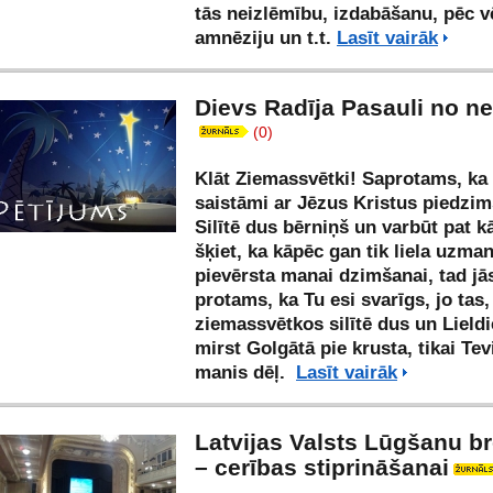
tās neizlēmību, izdabāšanu, pēc 
amnēziju un t.t.
Lasīt vairāk
Dievs Radīja Pasauli no ne
(0)
Klāt Ziemassvētki! Saprotams, ka 
saistāmi ar Jēzus Kristus piedzi
Silītē dus bērniņš un varbūt pat 
šķiet, ka kāpēc gan tik liela uzma
pievērsta manai dzimšanai, tad jā
protams, ka Tu esi svarīgs, jo tas
ziemassvētkos silītē dus un Lield
mirst Golgātā pie krusta, tikai Tev
manis dēļ.
Lasīt vairāk
Latvijas Valsts Lūgšanu b
– cerības stiprināšanai