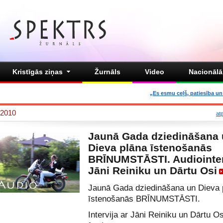
Kristīgās ziņas
Žurnāls
Video
Nacionālā 
„Es esmu ceļš, patiesība un 
2010
at
Jaunā Gada dziedināšana
Dieva plāna īstenošanās
BRĪNUMSTĀSTI. Audiointer
Jāni Reiniku un Dārtu Osi
Jaunā Gada dziedināšana un Dieva 
īstenošanās BRĪNUMSTĀSTI.
Intervija ar Jāni Reiniku un Dārtu Os