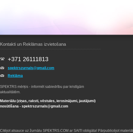
Kontakti un Reklāmas izvietošana
+371 26111813
spektrszurnals@gmail.com
Reklāma
SPEKTRS mērķis - informēt sabiedrību par kristīgām
aktualitātēm.
Materiālu (ziņas, raksti, vēstules, ierosinājumi, jautājumi)
nosūtīšana -
spektrszurnals@gmail.com
Citējot atsauce uz žurnālu SPEKTRS.COM ar SAITI obligāta! Pārpublicējot materiā