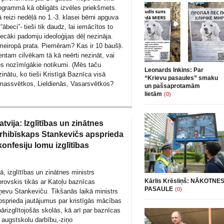
rogrammā kā obligāts izvēles priekšmets.
reizi nedēļā no 1.-3. klasei bērni apguva
“ābeci”- tieši tik daudz, lai iemācītos to
ecāki padomju ideoloģijas dēļ nezināja.
meiropā prata. Piemēram? Kas ir 10 baušļi.
entam cilvēkam tā kā neērti nezināt, vai
s nozīmīgākie notikumi. (Mēs taču
Leonards Inkins: Par
 zinātu, ko tieši Kristīgā Baznīca visā
“Krievu pasaules” smaku
massvētkos, Lieldienās, Vasarsvētkos?
un pašsaprotamām
lietām
(0)
atvija: Izglītības un zinātnes
arhibīskaps Stankevičs apsprieda
konfesiju lomu izglītības
jā, izglītības un zinātnes ministrs
Kārlis Krēsliņš: NĀKOTNE
ovskis tikās ar Katoļu baznīcas
PASAULE
(0)
ņevu Stankeviču. Tikšanās laikā ministrs
psprieda jautājumus par kristīgās mācības
ārizglītojošās skolās, kā arī par baznīcas
 augstskolu darbību,-ziņo