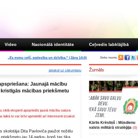
Video
Nacionālā identitāte
Ceļvedis labklājībā
„Es esmu ceļš, patiesība un dzīvība.” (Jāņa 14:6)
Seko mums:
Žurnāls
atpakaļ uz sākumlapu
apspriešana: Jaunajā mācību
 kristīgās mācības priekšmetu
iklā eksperti apspriedīs jaunā mācību satura
 laikā to var brīvi apmeklēt arī interesenti izsakot
Kārlis Krēsliņš : Mūsdienu
valsts militārā stratēģija
(0)
s skolotāja Dita Pavloviča paužot nožēlu
 priekšmetu jau 14 gadus- kopš tas tika