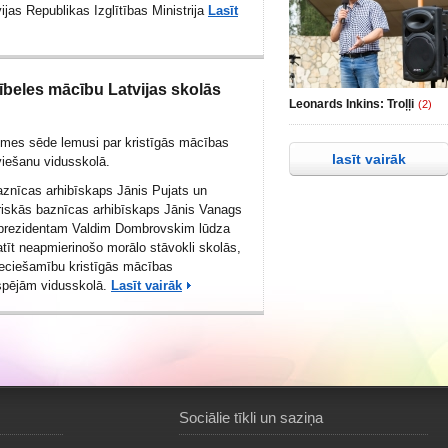
vijas Republikas Izglītības Ministrija
Lasīt
ībeles mācību Latvijas skolās
Leonards Inkins: Troļļi
(2)
omes sēde lemusi par kristīgās mācības
lasīt vairāk
iešanu vidusskolā.
znīcas arhibīskaps Jānis Pujats un
riskās baznīcas arhibīskaps Jānis Vanags
u prezidentam Valdim Dombrovskim lūdza
atīt neapmierinošo morālo stāvokli skolās,
ieciešamību kristīgās mācības
spējām vidusskolā.
Lasīt vairāk
Sociālie tīkli un saziņa