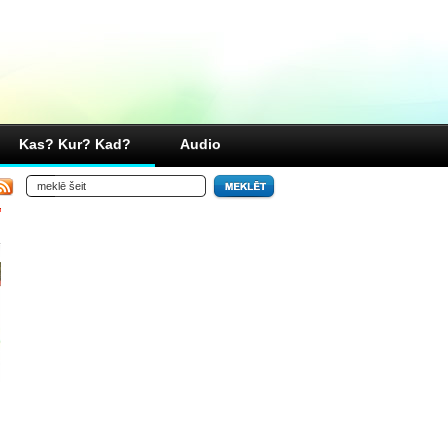
Kas? Kur? Kad?
Audio