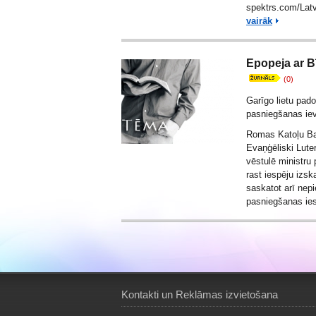
spektrs.com
/Lat
vairāk
Epopeja ar B
(0)
Garīgo lietu pad
pasniegšanas iev
Romas Katoļu Ba
Evaņģēliski Lute
vēstulē ministr
rast iespēju izsk
saskatot arī nep
pasniegšanas ie
Kontakti un Reklāmas izvietošana