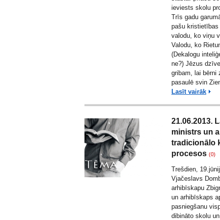
ieviests skolu p
Trīs gadu garumā 
pašu kristietības 
valodu, ko viņu v
Valodu, ko Rietu
(Dekalogu inteliģ
ne?) Jēzus dzīve
gribam, lai bērni
pasaulē svin Zie
Lasīt vairāk
21.06.2013. L
ministrs un 
tradicionālo 
procesos
(0)
Trešdien, 19.jūni
Vjačeslavs Dombr
arhibīskapu Zbig
un arhibīskaps a
pasniegšanu visp
dibināto skolu un