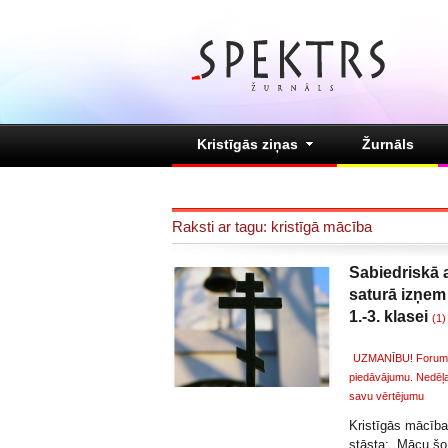
Kristīgās ziņas
Žurnāls
Raksti ar tagu: kristīgā mācība
Sabiedriskā 
saturā izņem
1.-3. klasei
(1)
UZMANĪBU! Forumu c
piedāvājumu. Nedēļas
savu vērtējumu
Kristīgās mācība
stāsta: „Mācu šo