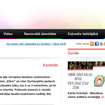
Video
Nacionālā identitāte
Ceļvedis labklājībā
„Es esmu ceļš, patiesība un dzīvība.” (Jāņa 14:6)
Seko mums:
Žurnāls
0
komentāri
kāda bija vērojama daudzos uzņēmumos –
ikalos „Elkor” un citur. Darbaspēku padarot
rbaudes laiku, tas ir uz 3 mēnešiem, un īsi
v izturēta. Patiesais iemesls ir skaidri
Kārlis Krēsliņš : Mūsdienu
ekulēja daudzi uzņēmumu vadītāji, līdz
valsts militārā stratēģija
(0)