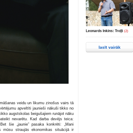
Leonards Inkins: Troļļi
(2)
lasīt vairāk
šanas veidu un likumu zinošus vairs tā
ērtējumu apveltīti jaunieši nākuši tikko no
 tikko augstskolas beigušajiem runājot nāku
ateikt nevarētu. Kad darba devējs teica:
. Bet šie „jaunie” pasaka konkrēti: „Mani
s mūsu straujās ekonomikas situācijā ir