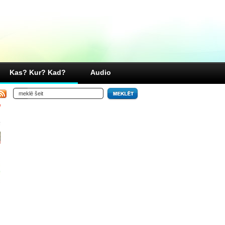
Kas? Kur? Kad?
Audio