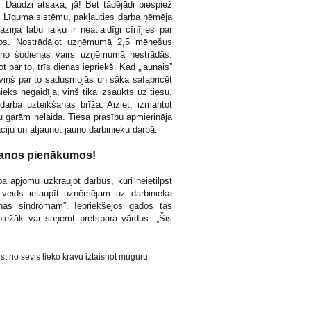
!”
Daudzi atsaka, jā! Bet tādējādi piespiež
a Līguma sistēmu, pakļauties darba ņēmēja
ņa labu laiku ir neatlaidīgi cīnījies par
sos. Nostrādājot uzņēmumā 2,5 mēnešus
a no šodienas vairs uzņēmumā nestrādās.
t par to, trīs dienas iepriekš. Kad „jaunais”
viņš par to sadusmojās un sāka safabricēt
ieks negaidīja, viņš tika izsaukts uz tiesu.
darba uzteikšanas brīža. Aiziet, izmantot
u garām nelaida. Tiesa prasību apmierināja
u un atjaunot jauno darbinieku darbā.
 manos pienākumos!
omu uzkraujot darbus, kuri neietilpst
 veids ietaupīt uzņēmējam uz darbinieka
anas sindromam”. Iepriekšējos gados tas
 biežāk var saņemt pretspara vārdus: „Šis
st no sevis lieko kravu iztaisnot muguru,