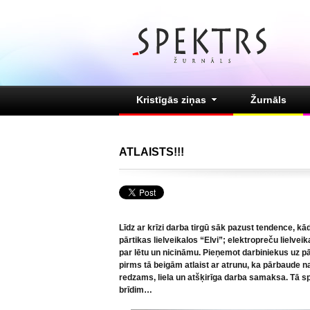
Kristīgās ziņas
Žurnāls
ATLAISTS!!!
Līdz ar krīzi darba tirgū sāk pazust tendence, 
pārtikas lielveikalos “Elvi”; elektropreču lielve
par lētu un nicināmu. Pieņemot darbiniekus uz pā
pirms tā beigām atlaist ar atrunu, ka pārbaude na
redzams, liela un atšķirīga darba samaksa. Tā sp
brīdim…