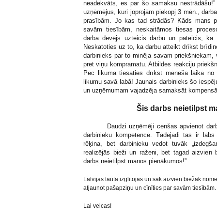
neadekvāts, es par šo samaksu nestrādāšu
uzņēmējus, kuri joprojām piekopj 3 mēn., darb
prasībām. Jo kas tad strādās? Kāds mans pazi
savām tiesībām, neskaitāmos tiesas proce
darba devējs uzteicis darbu un pateicis, k
Neskatoties uz to, ka darbu atteikt drīkst brīdino
darbinieks par to minēja savam priekšniekam, 
pret viņu kompramatu. Atbildes reakciju priekšn
Pēc likuma tiesāties drīkst mēneša laikā no 
likumu savā labā! Jaunais darbinieks šo iespēj
un uzņēmumam vajadzēja samaksāt kompensācij
Šis darbs neietilpst
Daudzi uzņēmēji cenšas apvienot darba apj
darbinieku kompetencē. Tādējādi tas ir labs
rēķina, bet darbinieku vedot tuvāk „izdegš
realizējās bieži un raženi, bet tagad aizvien
darbs neietilpst manos pienākumos!”
Latvijas tauta izglītojas un sāk aizvien biežāk nome
atjaunot pašapziņu un cīnīties par savām tiesībām.
Lai veicas!