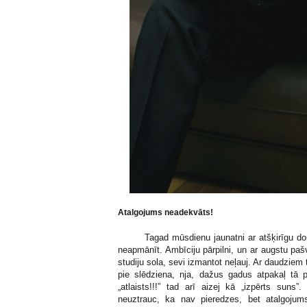
Atalgojums neadekvāts!
Tagad mūsdienu jaunatni ar atšķirīgu domā
neapmānīt. Ambīciju pārpilni, un ar augstu pašv
studiju sola, sevi izmantot neļauj. Ar daudziem
pie slēdziena, nja, dažus gadus atpakaļ tā p
„atlaists!!!” tad arī aizej kā „izpērts suns”
neuztrauc, ka nav pieredzes, bet atalgojum