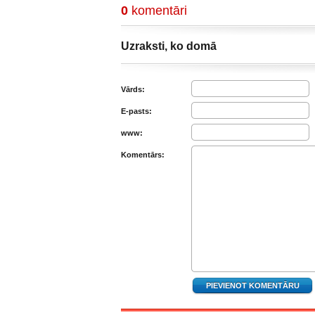
0
komentāri
Uzraksti, ko domā
Vārds:
E-pasts:
www:
Komentārs: