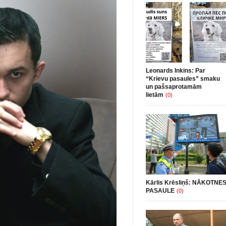
Leonards Inkins: Par
“Krievu pasaules” smaku
un pašsaprotamām
lietām
(0)
Kārlis Krēsliņš: NĀKOTNE
PASAULE
(0)