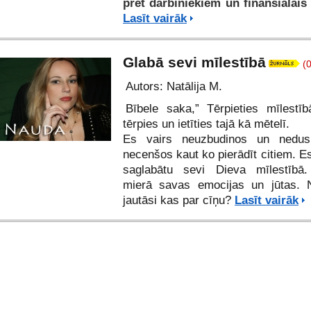
pret darbiniekiem un finansiālais 
Lasīt vairāk
Glabā sevi mīlestībā
(0
Autors: Natālija M.
Bībele saka,” Tērpieties mīlestībā
tērpies un ietīties tajā kā mētelī.
Es vairs neuzbudinos un nedu
necenšos kaut ko pierādīt citiem. Es
saglabātu sevi Dieva mīlestībā.
mierā savas emocijas un jūtas. N
jautāsi kas par cīņu?
Lasīt vairāk