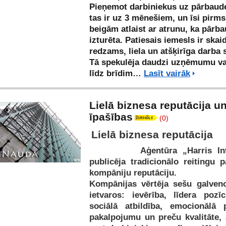
Pieņemot darbiniekus uz pārbaude
tas ir uz 3 mēnešiem, un īsi pirms
beigām atlaist ar atrunu, ka pārb
izturēta. Patiesais iemesls ir skaid
redzams, liela un atšķirīga darba
Tā spekulēja daudzi uzņēmumu vad
līdz brīdim…
Lasīt vairāk
Lielā biznesa reputācija un
īpašības
(0)
Lielā biznesa reputācija
Aģentūra „Harris Inter
publicēja tradicionālo reitingu p
kompāniju reputāciju.
Kompānijas vērtēja sešu galveno 
ietvaros: ievērība, līdera pozīc
sociālā atbildība, emocionālā pi
pakalpojumu un preču kvalitāte, 