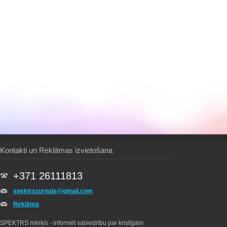
Kontakti un Reklāmas izvietošana
+371 26111813
spektrszurnals@gmail.com
Reklāma
SPEKTRS mērķis - informēt sabiedrību par kristīgām