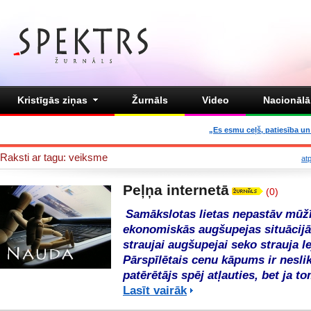
Kristīgās ziņas
Žurnāls
Video
Nacionālā 
„Es esmu ceļš, patiesība un 
Raksti ar tagu: veiksme
at
Peļņa internetā
(0)
Samākslotas lietas nepastāv mūžīg
ekonomiskās augšupejas situācijā
straujai augšupejai seko strauja le
Pārspīlētais cenu kāpums ir neslik
patērētājs spēj atļauties, bet ja t
Lasīt vairāk