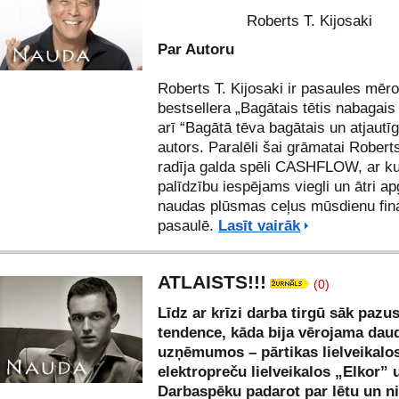
Roberts T. Kijosaki
Par Autoru
Roberts T. Kijosaki ir pasaules mēr
bestsellera „Bagātais tētis nabagais 
arī “Bagātā tēva bagātais un atjautīg
autors. Paralēli šai grāmatai Robert
radīja galda spēli CASHFLOW, ar k
palīdzību iespējams viegli un ātri ap
naudas plūsmas ceļus mūsdienu fina
pasaulē.
Lasīt vairāk
ATLAISTS!!!
(0)
Līdz ar krīzi darba tirgū sāk pazus
tendence, kāda bija vērojama dau
uzņēmumos – pārtikas lielveikalos
elektropreču lielveikalos „Elkor” u
Darbaspēku padarot par lētu un n