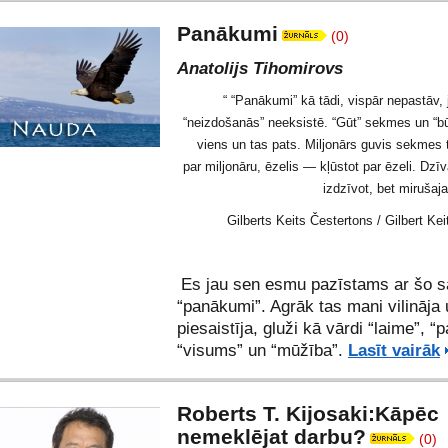
Panākumi
(0)
Anatolijs Tihomirovs
“ “Panākumi” kā tādi, vispār nepastāv, 
“neizdošanās” neeksistē. “Gūt” sekmes un “bū
viens un tas pats. Miljonārs guvis sekmes 
par miljonāru, ēzelis — kļūstot par ēzeli. Dz
izdzīvot, bet mirušaj
Gilberts Keits Čestertons / Gilbert Ke
Es jau sen esmu pazīstams ar šo s
“panākumi”. Agrāk tas mani vilināja 
piesaistīja, gluži kā vārdi “laime”, “p
“visums” un “mūžība”.
Lasīt vairāk
Roberts T. Kijosaki:Kāpēc
nemeklējat darbu?
(0)