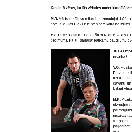
Kas ir tā vēsts, ko jūs vēlaties nodot klausītājie
M.R.
Vēsts par Dieva mīlestību. Izmantojot dažād
pateikt, cik ļoti Dievs ir ieinteresēts katrā no mu
V.G.
Es vēlos, lai klausoties šo mūziku, cilvēki saj
pēc mums. Kā arī, sagādāt patīkamu baudījumu dvē
Jūs esat pa
mūzika?
V.G.
Mūzika 
Dievu un ci
lielākajām 
dāvanu, un 
kalpot Viņa
M.R.
Mūzika 
aizraujošs 
pārsteigumus
mūzikas rad
skaņa, melod
pagodinātu 
ar to.