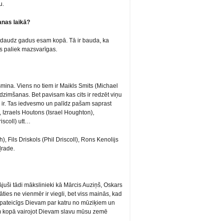
u.
anas laikā?
k daudz gadus esam kopā. Tā ir bauda, ka
as paliek mazsvarīgas.
mina. Viens no tiem ir Maikls Smits (Michael
dzimšanas. Bet pavisam kas cits ir redzēt viņu
š ir. Tas iedvesmo un palīdz pašam saprast
, Izraels Houtons (Israel Houghton),
riscoll) utt…
 Fils Driskols (Phil Driscoll), Rons Kenolijs
ļrade.
ši tādi mākslinieki kā Mārcis Auziņš, Oskars
ies ne vienmēr ir viegli, bet viss mainās, kad
 pateicīgs Dievam par katru no mūziķiem un
em kopā vairojot Dievam slavu mūsu zemē