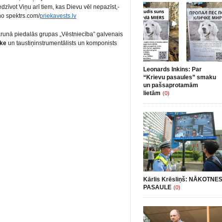
edzīvot Viņu arī tiem, kas Dievu vēl nepazīst,-
ņo spektrs.com/
priekavests.lv
runā piedalās grupas „Vēstniecība” galvenais
ške
un taustiņinstrumentālists un komponists
Leonards Inkins: Par
“Krievu pasaules” smaku
un pašsaprotamām
lietām
(0)
Kārlis Krēsliņš: NĀKOTNE
PASAULE
(0)