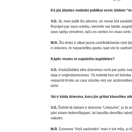
Kā jūs jūtaties nododot publikai sevis izloloto “m
V.G.
Jā, man patīk šis albums, un nevar būt savādā
Runājot par savu vokālu, vienmēr var labāk, augst
savu spēju virsotnes, taču es centos no visas sirds.
M.R.
Šis disks ir atkal jauna uzdrīkstēšanās iziet ā
ir izdevies. Ar nepacietību gaidu, kad visi to varēsi
Kāpēc mums to vajadzētu iegādāties?
V.G.
Visdažādākā stila dziesmas runā par pašu svarī
daļa ir oriģināldziesmas. Tā noteikti būs arī lieli
nepazīst Kristu un caur mūziku viņi var aizdomāties
dzīvi.
Vai ir kāda dziesma, kuru jūs gribat klausīties at
V.G.
Šobrīd tā laikam ir dziesma “Lidojums”, jo tā a
pāri visam ikdienišķajam, lai baudītu dievišķo lab
nākotni.
M.R.
Dziesma “Viņš sadzirdēs” man ir ļoti mīļa, jo t