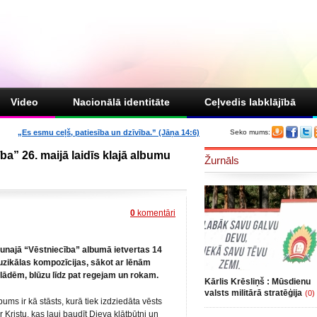
Video
Nacionālā identitāte
Ceļvedis labklājībā
„Es esmu ceļš, patiesība un dzīvība.” (Jāņa 14:6)
Seko mums:
ba” 26. maijā laidīs klajā albumu
Žurnāls
0
komentāri
unajā “Vēstniecība” albumā ietvertas 14
zikālas kompozīcijas, sākot ar lēnām
lādēm, blūzu līdz pat regejam un rokam.
Kārlis Krēsliņš : Mūsdienu
valsts militārā stratēģija
(0)
bums ir kā stāsts, kurā tiek izdziedāta vēsts
r Kristu, kas ļauj baudīt Dieva klātbūtni un