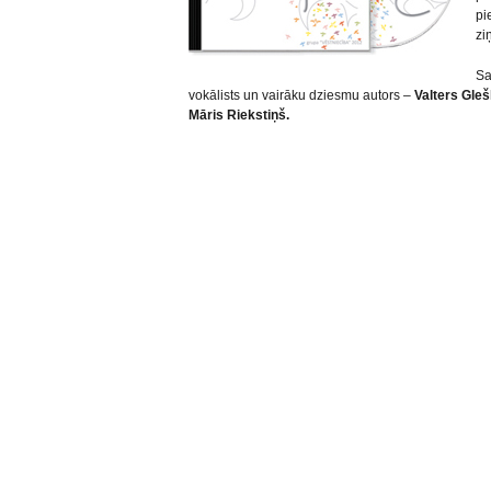
pi
zi
Sa
vokālists un vairāku dziesmu autors –
Valters Gle
Māris Riekstiņš.