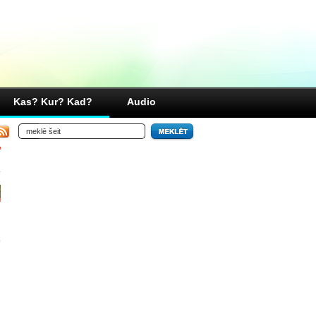
Kas? Kur? Kad?
Audio