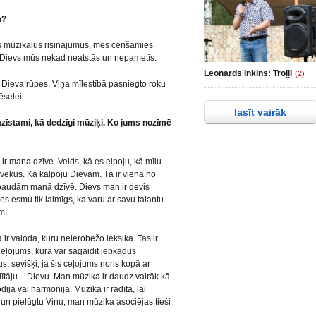
m?
us muzikālus risinājumus, mēs cenšamies
ms. Dievs mūs nekad neatstās un nepametīs.
Leonards Inkins: Troļļi
(2)
ūt Dieva rūpes, Viņa mīlestībā pasniegto roku
selei.
lasīt vairāk
zīstami, kā dedzīgi mūziķi. Ko jums nozīmē
ir mana dzīve. Veids, kā es elpoju, kā mīlu
lvēkus. Kā kalpoju Dievam. Tā ir viena no
baudām manā dzīvē. Dievs man ir devis
es esmu tik laimīgs, ka varu ar savu talantu
m.
ir valoda, kuru neierobežo leksika. Tas ir
ceļojums, kurā var sagaidīt jebkādus
, sevišķi, ja šis ceļojums noris kopā ar
ītāju – Dievu. Man mūzika ir daudz vairāk kā
ija vai harmonija. Mūzika ir radīta, lai
un pielūgtu Viņu, man mūzika asociējas tieši