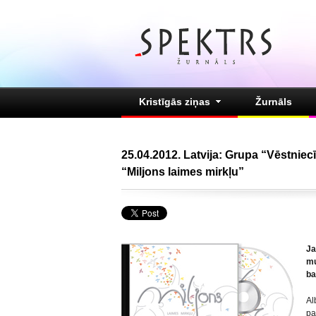
Kristīgās ziņas
Žurnāls
25.04.2012. Latvija: Grupa “Vēstniecī
“Miljons laimes mirkļu”
Ja
mu
ba
Al
pa