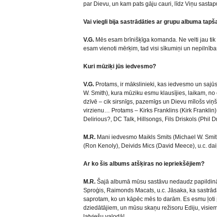
par Dievu, un kam pats gāju cauri, līdz Viņu sastap
Vai viegli bija sastrādāties ar grupu albuma tapš
V.G.
Mēs esam brīnišķīga komanda. Ne velti jau ti
esam vienoti mērķim, tad visi sīkumiņi un nepilnīb
Kuri mūziķi jūs iedvesmo?
V.G.
Protams, ir mākslinieki, kas iedvesmo un sajūs
W. Smith), kura mūziku esmu klausījies, laikam, no 
dzīvē – cik sirsnīgs, pazemīgs un Dievu mīlošs viņ
virzienu… Protams – Kirks Franklins (Kirk Franklin)
Delirious?, DC Talk, Hillsongs, Fils Driskols (Phil D
M.R.
Mani iedvesmo Maikls Smits (Michael W. Smith),
(Ron Kenoly), Deivids Mics (David Meece), u.c. dai
Ar ko šis albums atšķiras no iepriekšējiem?
M.R.
Šajā albumā mūsu sastāvu nedaudz papildināju
Sproģis, Raimonds Macats, u.c. Jāsaka, ka sastrādāt
saprotam, ko un kāpēc mēs to darām. Es esmu ļoti
dziedātājiem, un mūsu skaņu režisoru Ediju, visi
latviešu valodā!