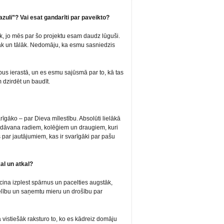
azuli”? Vai esat gandarīti par paveikto?
k, jo mēs par šo projektu esam daudz lūguši.
āk un tālāk. Nedomāju, ka esmu sasniedzis
rpus ierastā, un es esmu sajūsmā par to, kā tas
m dzirdēt un baudīt.
gāko – par Dieva mīlestību. Absolūti lielākā
ska dāvana radiem, kolēģiem un draugiem, kuri
 par jautājumiem, kas ir svarīgāki par pašu
kal un atkal?
icina izplest spārnus un pacelties augstāk,
vēlību un saņemtu mieru un drošību par
ā vistiešāk raksturo to, ko es kādreiz domāju