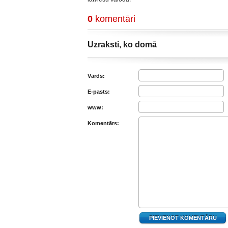
0
komentāri
Uzraksti, ko domā
Vārds:
E-pasts:
www:
Komentārs: