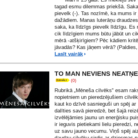
tagad esmu dilemmas priekšā. Saka
pievelk (-). Tas nozīmē, ka mums ir 
dažādiem. Manas luterāņu draudzes
saka, ka līdzīgs pievelk līdzīgu. Es
cik līdzīgiem mums būtu jābūt un cik
mērā -atšķirīgiem? Pēc kādiem kritē
jāvadās? Kas jāņem vērā? (Paldies,
Lasīt vairāk
TO MAN NEVIENS NEATŅ
(0)
Rubrikā „Mēneša cilvēks” esam raks
nopietniem un pieredzējušiem cilvēk
kaut ko dzīvē sasnieguši un spēj a
dalīties savā pieredzē, bet šajā reiz
izvēlējāmies jaunu un enerģisku puis
ir ieguvis pietiekami lielu pieredzi, 
uz savu jauno vecumu. Viņš spēj ai
daudzu cilvēku sirdis ar dziesmas p