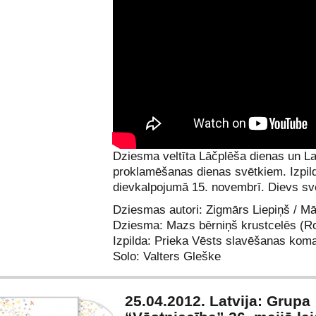
Dziesma veltīta Lāčplēša dienas un La
proklamēšanas dienas svētkiem. Izpild
dievkalpojumā 15. novembrī. Dievs svē
Dziesmas autori: Zigmārs Liepiņš / Mā
Dziesma: Mazs bērniņš krustcelēs (Ro
Izpilda: Prieka Vēsts slavēšanas kom
Solo: Valters Gleške
25.04.2012. Latvija: Grupa