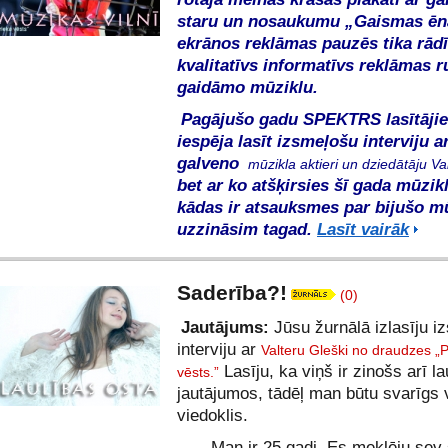
staru un nosaukumu „Gaismas ēn
ekrānos reklāmas pauzēs tika rādī
kvalitatīvs informatīvs reklāmas ru
gaidāmo mūziklu.
Pagājušo gadu SPEKTRS lasītājie
iespēja lasīt izsmeļošu interviju a
galveno
mūzikla aktieri un dziedātāju Va
bet ar ko atšķirsies šī gada mūzik
kādas ir atsauksmes par bijušo m
uzzināsim tagad.
Lasīt vairāk
Saderība?!
(0)
Jautājums:
Jūsu žurnālā izlasīju i
interviju ar
Valteru Gleški no draudzes „P
Lasīju, ka viņš ir zinošs arī la
vēsts.”
jautājumos, tādēļ man būtu svarīgs 
viedoklis.
Man ir 25 gadi. Es meklēju sev s