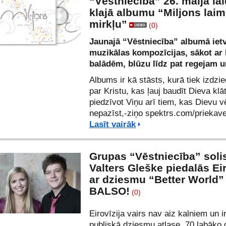
“Vēstniecība” 26. maijā lai
klajā albumu “Miljons lai
mirkļu”
(0)
Jaunajā “Vēstniecība” albumā ietv
muzikālas kompozīcijas, sākot ar
balādēm, blūzu līdz pat regejam 
Albums ir kā stāsts, kurā tiek izdzi
par Kristu, kas ļauj baudīt Dieva klā
piedzīvot Viņu arī tiem, kas Dievu v
nepazīst,-ziņo spektrs.com/
priekave
Lasīt vairāk
Grupas “Vēstniecība” soli
Valters Gleške piedalās Eir
ar dziesmu “Better World” 
BALSO!
(0)
Eirovīzija vairs nav aiz kalniem un i
publiskā dziesmu atlase. 70 labāko