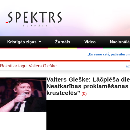
Kristīgās ziņas
Žurnāls
Video
Nacionālā 
„Es esmu ceļš, patiesība un 
Raksti ar tagu: Valters Gleške
at
Valters Gleške: Lāčplēša di
Neatkarības proklamēšanas 
krustcelēs”
(0)