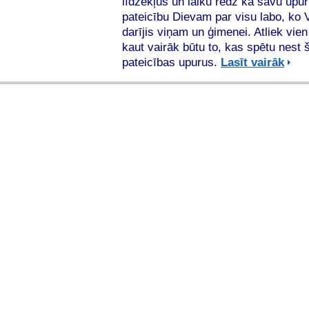
līdzekļus un laiku redz kā savu upur
pateicību Dievam par visu labo, ko 
darījis viņam un ģimenei. Atliek vien
kaut vairāk būtu to, kas spētu nest
pateicības upurus.
Lasīt vairāk