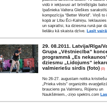
vidū ir iekļuvusi arī brīnišķīgās bals
īpašnieka Valtera Gleškes sarakstīt
kompozīcija “Better World”. Viņš to 
kopā ar Lību Ēci-Kalniņu. Ieklausie
un sapratīsi, ka dziesma runā par d
lielāku kā skaista dzīve.
Lasīt vairā
29. 08.2011. Latvija/Rīga/V
Grupa „Vēstniecība” konc
programmā „Es nekaunos”
dziesmu „Lidojums” iekar
valmieriešu sirdis (foto)
(0)
No 26-27. augustam notika kristieš
„Prieka vēsts” organizēts evaņģeliz
brauciens pa Valmieru, Rūjienu un
Naukšēniem.,-ziņo spektrs.com
Las