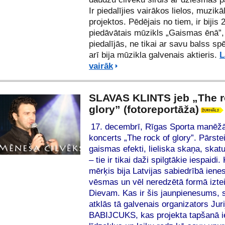
Ir piedalījies vairākos lielos, muzikā
projektos. Pēdējais no tiem, ir bijis 
piedāvātais mūzikls „
Gaismas ēnā
”
piedalījās, ne tikai ar savu balss sp
arī bija mūzikla galvenais aktieris.
L
vairāk
SLAVAS KLINTS jeb „The r
glory” (fotoreportāža)
17. decembrī, Rīgas Sporta manēžā
koncerts „The rock of glory”. Pārste
gaismas efekti, lieliska skaņa, skat
– tie ir tikai daži spilgtākie iespaidi
mērķis bija Latvijas sabiedrībā iene
vēsmas un vēl neredzētā formā iztei
Dievam. Kas ir šis jaunpienesums, 
atklās tā galvenais organizators Juri
BABIJCUKS, kas projekta tapšanā i