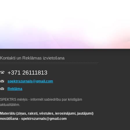
Kontakti un Reklāmas izvietošana
+371 26111813
spektrszurnals@gmail.com
Reklāma
SPEKTRS mērķis - informēt sabiedrību par kristīgām
aktualitātēm.
Materiālu (ziņas, raksti, vēstules, ierosinājumi, jautājumi)
nosūtīšana -
spektrszurnals@gmail.com