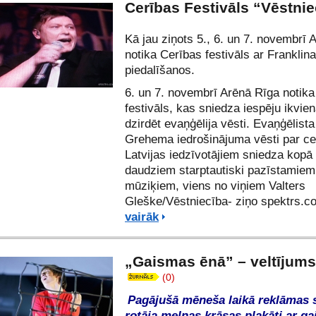
Cerības Festivāls “Vēstnie
Kā jau ziņots 5., 6. un 7. novembrī 
notika Cerības festivāls ar Frankli
piedalīšanos.
6. un 7. novembrī Arēnā Rīga notik
festivāls, kas sniedza iespēju ikvie
dzirdēt evaņģēlija vēsti. Evaņģēlista
Grehema iedrošinājuma vēsti par ce
Latvijas iedzīvotājiem sniedza kopā 
daudziem starptautiski pazīstamiem
mūziķiem, viens no viņiem Valters
Gleške/Vēstniecība-
ziņo spektrs.
vairāk
„Gaismas ēnā” – veltījums 
(0)
Pagājušā mēneša laikā reklāmas 
rotāja melnas krāsas plakāti ar g