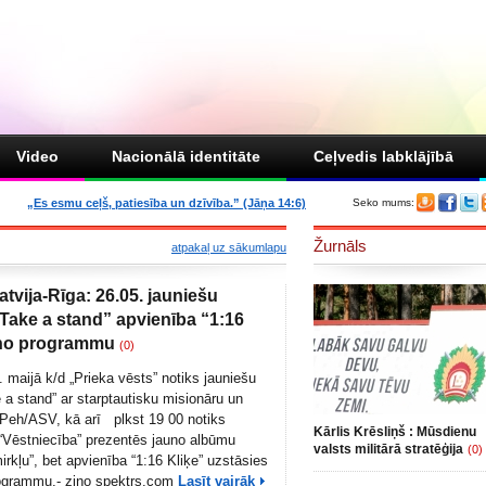
Video
Nacionālā identitāte
Ceļvedis labklājībā
„Es esmu ceļš, patiesība un dzīvība.” (Jāņa 14:6)
Seko mums:
Žurnāls
atpakaļ uz sākumlapu
atvija-Rīga: 26.05. jauniešu
Take a stand” apvienība “1:16
uno programmu
(0)
. maijā k/d „Prieka vēsts” notiks jauniešu
 a stand” ar starptautisku misionāru un
 Peh/ASV, kā arī
plkst 19 00 notiks
Kārlis Krēsliņš : Mūsdienu
“Vēstniecība” prezentēs jauno albūmu
valsts militārā stratēģija
(0)
irkļu”, bet apvienība “1:16 Kliķe” uzstāsies
rogrammu,- ziņo spektrs.com
Lasīt vairāk