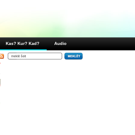
Kas? Kur? Kad?
Audio