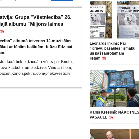
atvija: Grupa “Vēstniecība” 26.
klajā albumu “Miljons laimes
(0)
ecība” albumā ietvertas 14 muzikālas
Leonards Inkins: Par
ākot ar lēnām balādēm, blūzu līdz pat
“Krievu pasaules” smaku
am.
un pašsaprotamām
lietām
(0)
ts, kurā tiek izdziedāta vēsts par Kristu,
ieva klātbūtni un piedzīvot Viņu arī tiem,
pazīst,-ziņo spektrs.com/
priekavests.lv
Kārlis Krēsliņš: NĀKOTNE
PASAULE
(0)