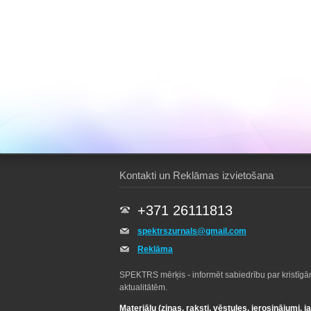
Kontakti un Reklāmas izvietošana
+371 26111813
spektrszurnals@gmail.com
Reklāma
SPEKTRS mērķis - informēt sabiedrību par kristīg
aktualitātēm.
Materiālu (ziņas, raksti, vēstules, ierosinājumi, j