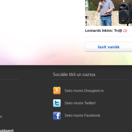
Leonards Inkins: Troļļi
(2)
lasīt vairāk
Sociālie tīkli un saziņa
Seko mums Draugiem.lv
Seko mums Twitterī
Seko mums Facebook
ām
autājumi)