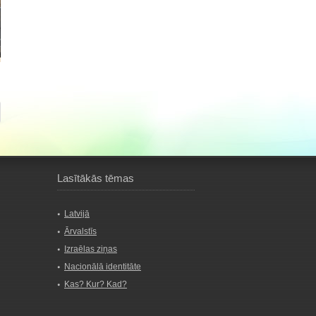
Lasītākās tēmas
Latvijā
Ārvalstīs
Izraēlas ziņas
Nacionālā identitāte
Kas? Kur? Kad?