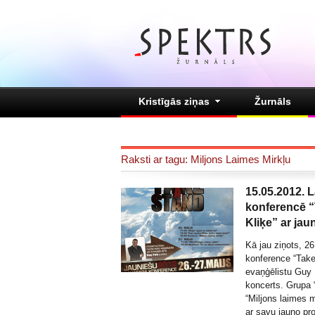
Kristīgās ziņas
Žurnāls
Raksti ar tagu: Miljons Laimes Mirkļu
15.05.2012. L
konferencē “
Kliķe” ar ja
Kā jau ziņots, 26
konference “Take
evaņģēlistu Guy
koncerts. Grupa 
“Miljons laimes m
ar savu jauno p