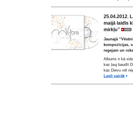
25.04.2012. L
maijā laidīs 
mirkļu”
Jaunajā “Vēstni
kompozīcijas, s
regejam un rok
Albums ir kā stās
kas ļauj baudīt D
kas Dievu vēl ne
Lasīt vairāk