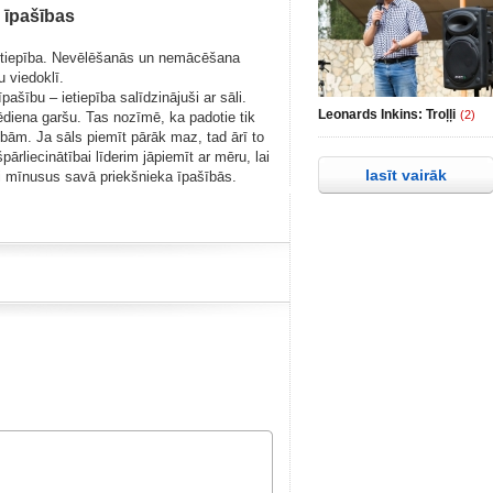
 īpašības
iepība. Nevēlēšanās un nemācēšana
u viedoklī.
ašību – ietiepība salīdzinājuši ar sāli.
Leonards Inkins: Troļļi
(2)
 ēdiena garšu. Tas nozīmē, ka padotie tik
bām. Ja sāls piemīt pārāk maz, tad ārī to
rliecinātībai līderim jāpiemīt ar mēru, lai
lasīt vairāk
ai mīnusus savā priekšnieka īpašībās.