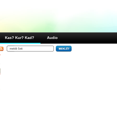
Kas? Kur? Kad?
Audio