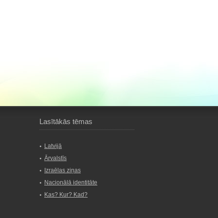
Lasītākās tēmas
Latvijā
Ārvalstīs
Izraēlas ziņas
Nacionālā identitāte
Kas? Kur? Kad?