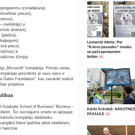
atorprogrammu izstrādāšana)
Veselības preces),
 preces),
 – meklētājs) и
inoši dzērieni).
 (pārtika),
kalpojumi),
Leonards Inkins: Par
iskā prece),
“Krievu pasaules” smaku
mašīnas) и
un pašsaprotamām
sadzīves ķīmija).
lietām
(0)
a „Microsoft” kompānija. Pirmās vietas
Kompānijas prezidents ar savu sievu ir
da Gates Foundation”, kas savukārt realizē
ības projektus.
ašības
raduate School of Business” Biznesa –
Kārlis Krēsliņš: NĀKOTNE
īderim. Šis secinājums izrieta no aptaujas
PASAULE
(0)
u tukšošu kompāniju darbinieku.
arīgākā līdera īpašībai jābūt intelektam,
un harizmai.