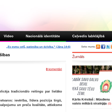
Video
Nacionālā identitāte
Ceļvedis labklājībā
„Es esmu ceļš, patiesība un dzīvība.” (Jāņa 14:6)
Seko mums:
ašības
Žurnāls
0
komentāri
a tradicionālo reitingu par lielāko
Kārlis Krēsliņš : Mūsdienu
tvaros: ievērība, līdera pozīcija tirgū,
valsts militārā stratēģija
(0)
akalpojumu un preču kvalitāte, attieksme