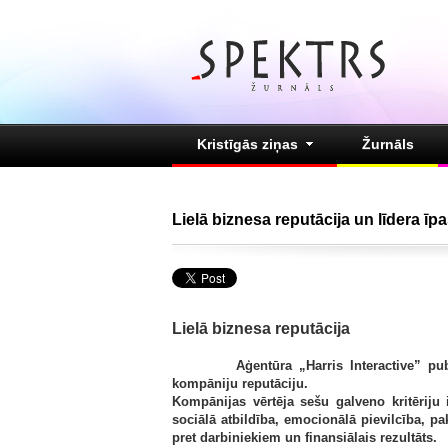
Kristīgās ziņas
Žurnāls
Lielā biznesa reputācija un līdera īp
Lielā biznesa reputācija
Aģentūra „Harris Interactive” publicēj
kompāniju reputāciju.
Kompānijas vērtēja sešu galveno kritēriju ie
sociālā atbildība, emocionālā pievilcība, p
pret darbiniekiem un finansiālais rezultāts.