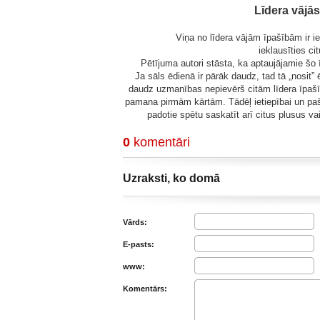
Līdera vājās
Viņa no līdera vājām īpašībām ir iet
ieklausīties cit
Pētījuma autori stāsta, ka aptaujājamie šo īp
Ja sāls ēdienā ir pārāk daudz, tad tā „nosit”
daudz uzmanības nepievērš citām līdera īpašī
pamana pirmām kārtām. Tādēļ ietiepībai un pašpā
padotie spētu saskatīt arī citus plusus v
0
komentāri
Uzraksti, ko domā
Vārds:
E-pasts:
www:
Komentārs: