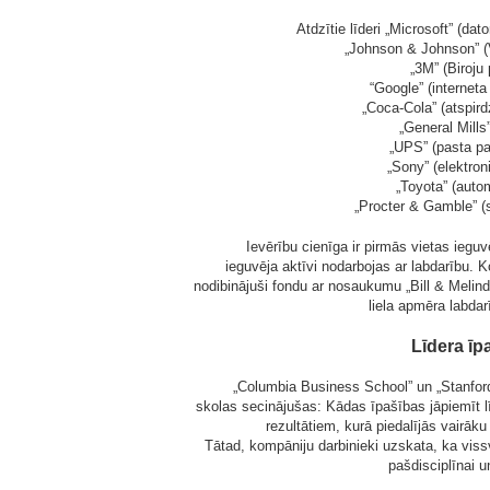
Atdzītie līderi „Microsoft” (d
„Johnson & Johnson” (
„3M” (Biroju
“Google” (interneta
„Coca-Cola” (atspirdz
„General Mills”
„UPS” (pasta pa
„Sony” (elektron
„Toyota” (auto
„Procter & Gamble” (
Ievērību cienīga ir pirmās vietas ieguvēj
ieguvēja aktīvi nodarbojas ar labdarību. 
nodibinājuši fondu ar nosaukumu „Bill & Melin
liela apmēra labdar
Līdera īp
„Columbia Business School” un „Stanford G
skolas secinājušas: Kādas īpašības jāpiemīt l
rezultātiem, kurā piedalījās vairāk
Tātad, kompāniju darbinieki uzskata, ka vissv
pašdisciplīnai 