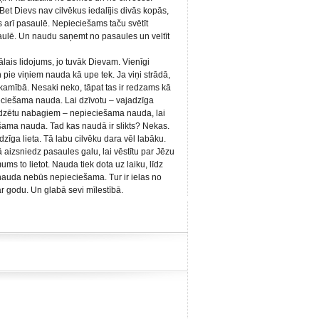
Bet Dievs nav cilvēkus iedalījis divās kopās,
s arī pasaulē. Nepieciešams taču svētīt
saulē. Un naudu saņemt no pasaules un veltīt
iālais lidojums, jo tuvāk Dievam. Vienīgi
n pie viņiem nauda kā upe tek. Ja viņi strādā,
kamībā. Nesaki neko, tāpat tas ir redzams kā
ieciešama nauda. Lai dzīvotu – vajadzīga
līdzētu nabagiem – nepieciešama nauda, lai
šama nauda. Tad kas naudā ir slikts? Nekas.
adzīga lieta. Tā labu cilvēku dara vēl labāku.
Tā aizsniedz pasaules galu, lai vēstītu par Jēzu
ms to lietot. Nauda tiek dota uz laiku, līdz
auda nebūs nepieciešama. Tur ir ielas no
ar godu. Un glabā sevi mīlestībā.