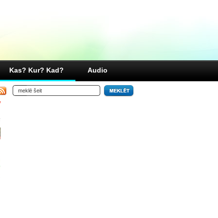
Kas? Kur? Kad?
Audio