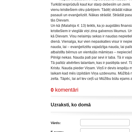
Turklāt iesprūduši kaut kur starp debesīm un zemi. 
vienu kristiešiem otru pārējiem. Tādēļ strādāt nāka
pasauli un evanģelizēt. Nākas strādāt. Strādāt pa
tās Dievam.
Un kā (Malahija 4: 13) teikts, ka jo augstāks finans
kristiešiem ir vieglāk viņi zina galvenos likumus. U
kā Dievam. Visu nelaimju sekas ir naudas nepietie
dienā. Vienalga, kur vien nepaskaties visur ir nep
nauda, lai – evanģelizētu vajadzīga nauda, lai pa
atbalstītu bērnus un vientuļās māmiņas – nepiecie
Pilnīgi nekas. Nauda pati par sevi ir laba. Tā ir vaj
Tā palīdz atvērties talantam, kas ir paslēpta sevī. 
Kristu. Nauda pieder Viņam. Viņš ir devis iespēju mu
laikam kad mēs izpildām Viņa uzdevumu. Mūžībā n
zelta. Tāpēc, lai arī tev ceļš uz Mūžību būtu ejams 
0
komentāri
Uzraksti, ko domā
Vārds: