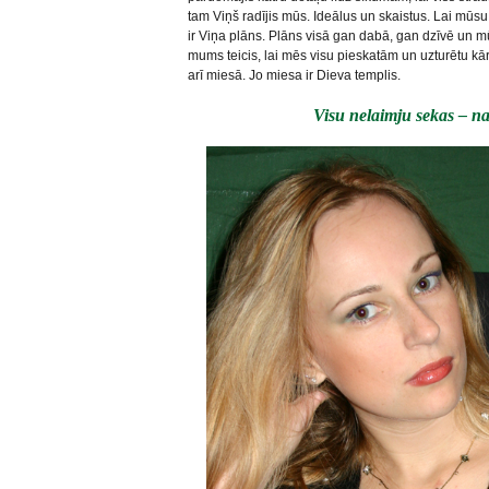
tam Viņš radījis mūs. Ideālus un skaistus. Lai mūsu
ir Viņa plāns. Plāns visā gan dabā, gan dzīvē un mū
mums teicis, lai mēs visu pieskatām un uzturētu kār
arī miesā. Jo miesa ir Dieva templis.
Visu nelaimju sekas – n