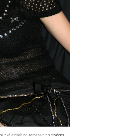
r kā atdalīti no zemes un no cilvēces.