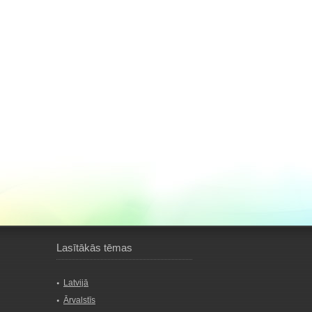
Lasītākās tēmas
Latvijā
Ārvalstīs