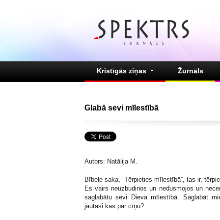
Kristīgās ziņas
Žurnāls
Glabā sevi mīlestībā
Autors: Natālija M.
Bībele saka,” Tērpieties mīlestībā”, tas ir, tērpie
Es vairs neuzbudinos un nedusmojos un necenš
saglabātu sevi Dieva mīlestībā. Saglabāt mi
jautāsi kas par cīņu?