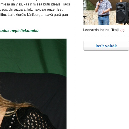
 miesa un viss, kas ir miesā būtu ideāls. Tāds
sos. Un aizgāja, līdz nākošai reizei. Bet
tību. Lai uzturētu kārtību gan savā garā gan
audas nepietiekamībā
Leonards Inkins: Troļļi
(2)
lasīt vairāk