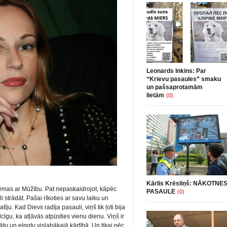
Leonards Inkins: Par
“Krievu pasaules” smaku
un pašsaprotamām
lietām
(0)
Kārlis Krēsliņš: NĀKOTNE
ēmas ar Mūžību. Pat nepaskaidrojot, kāpēc
PASAULE
(0)
i strādāt. Pašai rīkoties ar savu laiku un
u. Kad Dievs radīja pasauli, viņš tik ļoti bija
lcīgu, ka atļāvās atpūsties vienu dienu. Viņš ir
ātu un elpotu vislabākajā kārtībā. Un tikai pēc