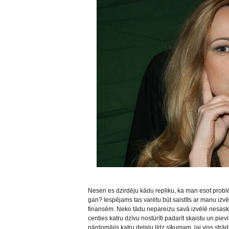
Nesen es dzirdēju kādu repliku, ka man esot probl
gan? Iespējams tas varētu būt saistīts ar manu izvēl
finansēm. Neko tādu nepareizu savā izvēlē nesaskatīj
centies katru dzīvu nostūrīti padarīt skaistu un pievi
pārdomājis katru detaļu līdz sīkumam, lai viss strād