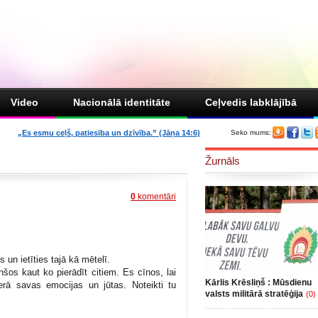
Video
Nacionālā identitāte
Ceļvedis labklājībā
„Es esmu ceļš, patiesība un dzīvība.” (Jāņa 14:6)
Seko mums:
Žurnāls
0
komentāri
s un ietīties tajā kā mētelī.
os kaut ko pierādīt citiem. Es cīnos, lai
Kārlis Krēsliņš : Mūsdienu
erā savas emocijas un jūtas. Noteikti tu
valsts militārā stratēģija
(0)