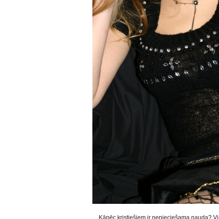
Kāpēc kristiešiem ir nepieciešama nauda? Viņi i