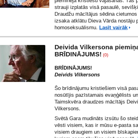
pieminēja kristiešu vajāšanas. Tās 
strauji izplatās visā pasaulē, sevišķ
Draudžu mācītājus sēdina cietumos 
izsaka atklātu Dieva Vārda nostāju 
homoseksuālismu.
Lasīt vairāk
Deivida Vilkersona piemiņa
BRĪDINĀJUMS!
(0)
BRĪDINĀJUMS!
Deivids Vilkersons
Šo brīdinājumu kristiešiem visā pas
nosūtījis pazīstamais evaņģēlists u
Taimskvēra draudzes mācītājs Deiv
Vilkersons.
Svētā Gara mudināts izsūtu šo ste
vēsti visiem, kas ir mūsu e-pasta s
visiem draugiem un visiem bīskapie