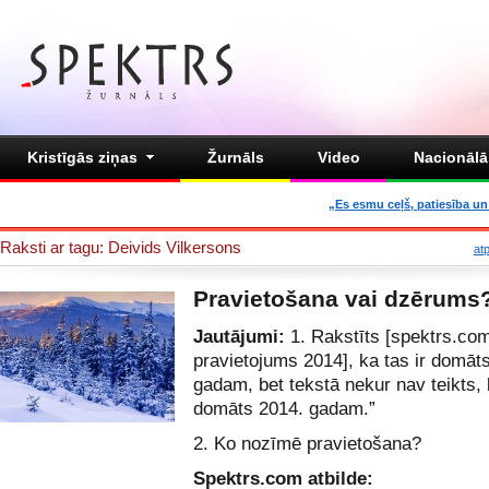
Kristīgās ziņas
Žurnāls
Video
Nacionālā 
„Es esmu ceļš, patiesība un 
Raksti ar tagu: Deivids Vilkersons
at
Pravietošana vai dzērums
Jautājumi:
1. Rakstīts
[spektrs.co
pravietojums 2014
], ka tas ir domāt
gadam, bet tekstā nekur nav teikts, 
domāts 2014. gadam.”
2. Ko nozīmē pravietošana?
Spektrs.com atbilde: