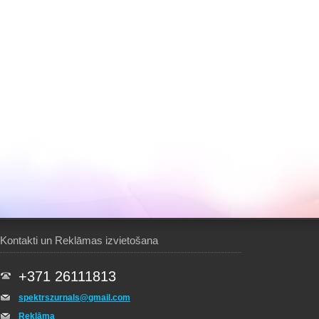
Kontakti un Reklāmas izvietošana
+371 26111813
spektrszurnals@gmail.com
Reklāma