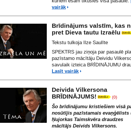
kuriem esam tikušies visā pasaulē.
vairāk
Brīdinājums valstīm, kas 
pret Dieva tautu Izraēlu
Tekstu tulkoja Ilze Saulīte
SPEKTRS jau ziņoja par pasaulē pla
pazīstamo mācītāju Deividu Vilkers
savulaik izteica
BRĪDINĀJUMU dra
Lasīt vairāk
Deivida Vilkersona
BRĪDINĀJUMS!
(0)
Šo brīdinājumu kristiešiem visā p
nosūtījis pazīstamais evaņģēlists
Ņujorkas Taimskvēra draudzes
mācītājs Deivids Vilkersons.