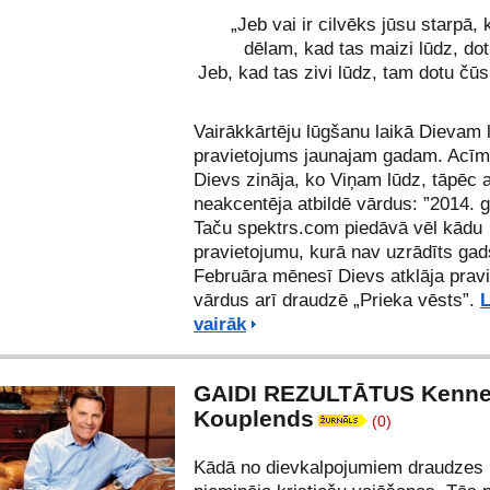
„Jeb vai ir cilvēks jūsu starpā
dēlam, kad tas maizi lūdz, do
Jeb, kad tas zivi lūdz, tam dotu čū
Vairākkārtēju lūgšanu laikā Dievam 
pravietojums jaunajam gadam. Acīm
Dievs zināja, ko Viņam lūdz, tāpēc a
neakcentēja atbildē vārdus: ”2014. 
Taču spektrs.com piedāvā vēl kādu
pravietojumu, kurā nav uzrādīts gads
Februāra mēnesī Dievs atklāja pravi
vārdus arī draudzē „Prieka vēsts”.
L
vairāk
GAIDI REZULTĀTUS Kenne
Kouplends
(0)
Kādā no dievkalpojumiem draudzes 