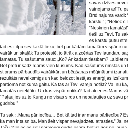
savas dzīves neve
vainojams arī Tu pa
Brīdinājuma vārdi:
karstu!” ; “Neliec ci
“Neskrien lamatās!”
tieši uz Tevi. Tu sak
es karstu putru str
tad es cilpu sev kaklā lieku, bet par kādām lamatām vispār ir run
vairāk un skaļāk Tu protestē, jo ātrāk aizcērtas Tev ļaundaru s
lamatas.
Tu sašutumā sauc: „Ko? Ar kādām tiesībām? Laidiet ma
Bet pretī ir sadzirdams vien klusums. Kad sašutums rimstas un
stiprums pārbaudīts vairākkārt un bēgšanas mēģinājumi izanaliz
rezultāts neveiksmīgs un kad beidzot iestājas enerģijas izsīkum
pārdomā notikuma gaitu. Kā tas ar Tevi varēja notikt? Vai nu kā,
lamatās neiekļūtu. Un kas vispār notika? Tad atceries Manus vā
“Paļaujies uz to Kungu no visas sirds un nepaļaujies uz savu p
gudrību.”
Tu saki: „Mana pārliecība… Bet kā tad ir ar manu pārliecību? Es
ka man ir taisnība. Man šeit vispār nevajadzētu atrasties.” Jā, 
Taču “Neliecies sev pārmērīgi gudrs esam, bet vairies no ļauna.