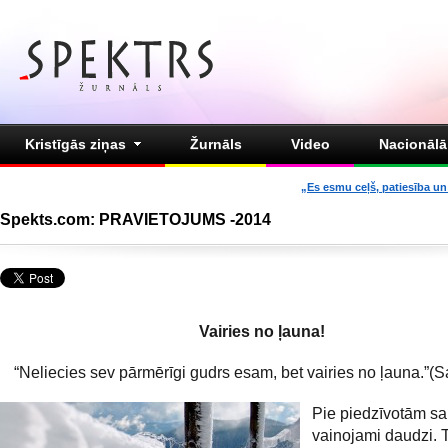
Kristīgās ziņas
Žurnāls
Video
Nacionālā 
„Es esmu ceļš, patiesība un 
Spekts.com: PRAVIETOJUMS -2014
Vairies no ļauna!
“Neliecies sev pārmērīgi gudrs esam, bet vairies no ļauna.”(S
Pie piedzīvotām sa
vainojami daudzi. 