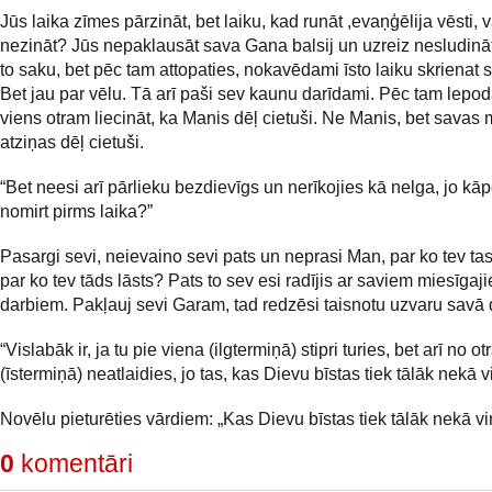
Jūs laika zīmes pārzināt, bet laiku, kad runāt ,evaņģēlija vēsti, v
nezināt? Jūs nepaklausāt sava Gana balsij un uzreiz nesludināt
to saku, bet pēc tam attopaties, nokavēdami īsto laiku skrienat s
Bet jau par vēlu. Tā arī paši sev kaunu darīdami. Pēc tam lepo
viens otram liecināt, ka Manis dēļ cietuši. Ne Manis, bet savas
atziņas dēļ cietuši.
“Bet neesi arī pārlieku bezdievīgs un nerīkojies kā nelga, jo kāp
nomirt pirms laika?”
Pasargi sevi, neievaino sevi pats un neprasi Man, par ko tev tas
par ko tev tāds lāsts? Pats to sev esi radījis ar saviem miesīgaj
darbiem. Pakļauj sevi Garam, tad redzēsi taisnotu uzvaru savā 
“Vislabāk ir, ja tu pie viena (ilgtermiņā) stipri turies, bet arī no ot
(īstermiņā) neatlaidies, jo tas, kas Dievu bīstas tiek tālāk nekā vi
Novēlu pieturēties vārdiem: „Kas Dievu bīstas tiek tālāk nekā viņi
0
komentāri