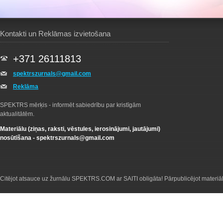
Kontakti un Reklāmas izvietošana
+371 26111813
spektrszurnals@gmail.com
Reklāma
SPEKTRS mērķis - informēt sabiedrību par kristīgām
aktualitātēm.
Materiālu (ziņas, raksti, vēstules, ierosinājumi, jautājumi)
nosūtīšana -
spektrszurnals@gmail.com
Citējot atsauce uz žurnālu SPEKTRS.COM ar SAITI obligāta! Pārpublicējot materiā