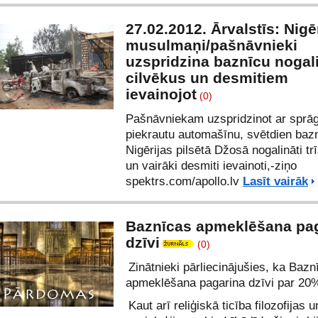
27.02.2012. Ārvalstīs: Nigē
musulmaņi/pašnāvnieki
uzspridzina baznīcu nogali
cilvēkus un desmitiem
ievainojot
(0)
Pašnāvniekam uzspridzinot ar sprā
piekrautu automašīnu, svētdien baz
Nigērijas pilsētā Džosā nogalināti trī
un vairāki desmiti ievainoti,-ziņo
spektrs.com/
apollo.lv
Lasīt vairāk
Baznīcas apmeklēšana pa
dzīvi
(0)
Zinātnieki pārliecinājušies, ka Bazn
apmeklēšana pagarina dzīvi par 20
Kaut arī reliģiskā ticība filozofijas u