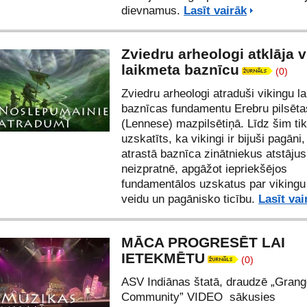
dievnamus.
Lasīt vairāk
Zviedru arheologi atklāja 
laikmeta baznīcu
(0)
Zviedru arheologi atraduši vikingu l
baznīcas fundamentu Erebru pilsēt
(Lennese) mazpilsētiņā. Līdz šim ti
uzskatīts, ka vikingi ir bijuši pagāni,
atrastā baznīca zinātniekus atstājus
neizpratnē, apgāžot iepriekšējos
fundamentālos uzskatus par vikingu
veidu un pagānisko ticību.
Lasīt vai
MĀCA PROGRESĒT LAI
IETEKMĒTU
(0)
ASV Indiānas štatā, draudzē „Grang
Community”
VIDEO
sākusies