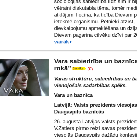
socioloģijas sabiedrībā līdz šim ir bi
vētraini diskutabla tēma, tomēr med
atklājumi liecina, ka ticība Dievam p
ietekmē organismu. Pētnieki atzīst, 
dievkalpojumu apmeklēšana un dziļa
Dievam pagarina cilvēku dzīvi par 
vairāk
Vara sabiedrība un baznīc
rokā”
(0)
Varas struktūru, sabiedrības un b
vienojošais sadarbības spēks.
Vara un baznīca
Latvijā: Valsts prezidents viesojas
Daugavpils baznīcās
26. augustā Latvijas valsts preziden
V.Zatlers pirmo reizi savas preziden
viesojās Daugavpils dažādu konfesi