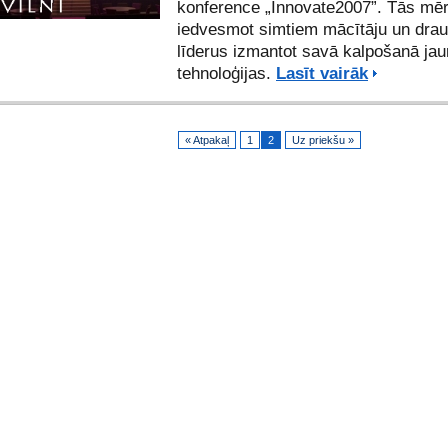
konference „Innovate2007”. Tās mēr
iedvesmot simtiem mācītāju un dra
līderus izmantot savā kalpošanā ja
tehnoloģijas.
Lasīt vairāk
« Atpakaļ
1
2
Uz priekšu »