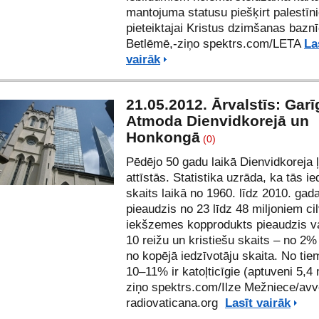
mantojuma statusu piešķirt palestīn
pieteiktajai Kristus dzimšanas baznī
Betlēmē,-ziņo spektrs.com/LETA
La
vairāk
21.05.2012. Ārvalstīs: Garī
Atmoda Dienvidkorejā un
Honkongā
(0)
Pēdējo 50 gadu laikā Dienvidkoreja ļo
attīstās. Statistika uzrāda, ka tās ie
skaits laikā no 1960. līdz 2010. ga
pieaudzis no 23 līdz 48 miljoniem ci
iekšzemes kopprodukts pieaudzis v
10 reižu un kristiešu skaits – no 2%
no kopējā iedzīvotāju skaita. No tie
10–11% ir katoļticīgie (aptuveni 5,4 m
ziņo spektrs.com/Ilze Mežniece/avve
radiovaticana.org
Lasīt vairāk