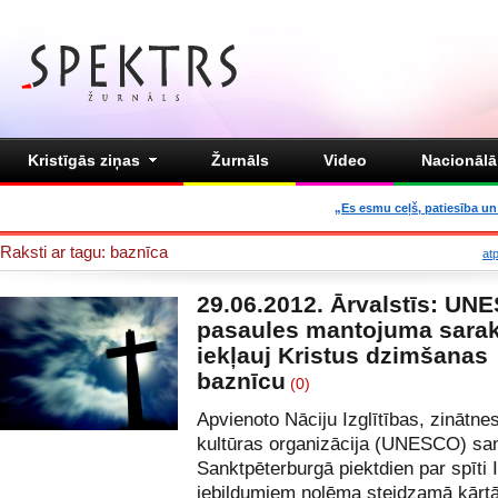
Kristīgās ziņas
Žurnāls
Video
Nacionālā 
„Es esmu ceļš, patiesība un 
Raksti ar tagu: baznīca
at
29.06.2012. Ārvalstīs: UN
pasaules mantojuma sara
iekļauj Kristus dzimšanas
baznīcu
(0)
Apvienoto Nāciju Izglītības, zinātne
kultūras organizācija (UNESCO) s
Sanktpēterburgā piektdien par spīti 
iebildumiem nolēma steidzamā kārt