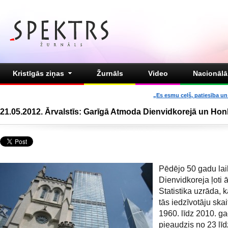
Kristīgās ziņas
Žurnāls
Video
Nacionālā 
„Es esmu ceļš, patiesība un 
21.05.2012. Ārvalstīs: Garīgā Atmoda Dienvidkorejā un Ho
Pēdējo 50 gadu lai
Dienvidkoreja ļoti āt
Statistika uzrāda, 
tās iedzīvotāju skai
1960. līdz 2010. g
pieaudzis no 23 līd