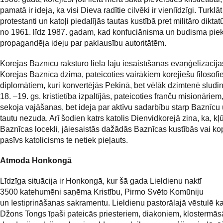
pamatā ir ideja, ka visi Dieva radītie cilvēki ir vienlīdzīgi. Turklāt 
protestanti un katoļi piedalījās tautas kustībā pret militāro diktat
no 1961. līdz 1987. gadam, kad konfuciānisma un budisma piekr
propagandēja ideju par paklausību autoritātēm.
Korejas Baznīcu raksturo liela laju iesaistīšanās evaņģelizācija
Korejas Baznīca dzima, pateicoties vairākiem korejiešu filosof
diplomātiem, kuri konvertējās Pekinā, bet vēlāk dzimtenē sludinā
18. –19. gs. kristietība izpaltījās, pateicoties franču misionāriem
sekoja vajāšanas, bet ideja par aktīvu sadarbību starp Baznīcu 
tautu nezuda. Arī šodien katrs katolis Dienvidkorejā zina, ka, kļū
Baznīcas locekli, jāiesaistās dažādās Baznīcas kustībās vai ko
pasīvs katolicisms te netiek pieļauts.
Atmoda Honkongā
Līdzīga situācija ir Honkongā, kur šā gada Lieldienu naktī
3500 katehumēni saņēma Kristību, Pirmo Svēto Komūniju
un Iestiprināšanas sakramentu. Lieldienu pastorālajā vēstulē k
Džons Tongs īpaši pateicās priesteriem, diakoniem, klostermā