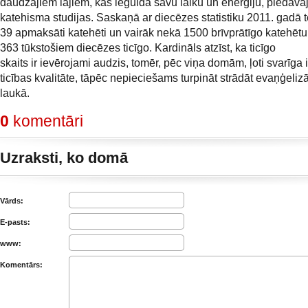
daudzajiem lajiem, kas iegulda savu laiku un enerģiju, piedāvāj
katehisma studijas. Saskaņā ar diecēzes statistiku 2011. gadā t
39 apmaksāti katehēti un vairāk nekā 1500 brīvprātīgo katehētu
363 tūkstošiem diecēzes ticīgo. Kardināls atzīst, ka ticīgo
skaits ir ievērojami audzis, tomēr, pēc viņa domām, ļoti svarīga i
ticības kvalitāte, tāpēc nepieciešams turpināt strādāt evaņģeliz
laukā.
0
komentāri
Uzraksti, ko domā
Vārds:
E-pasts:
www:
Komentārs: