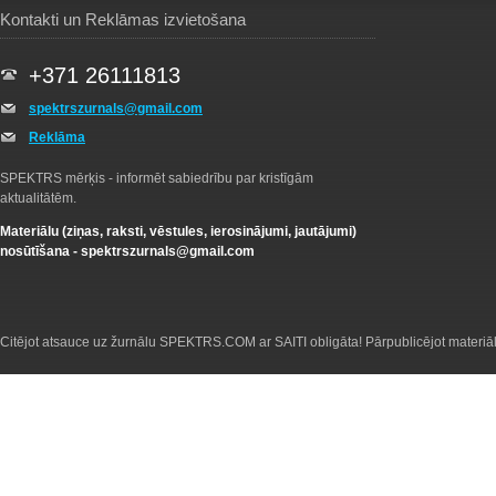
Kontakti un Reklāmas izvietošana
+371 26111813
spektrszurnals@gmail.com
Reklāma
SPEKTRS mērķis - informēt sabiedrību par kristīgām
aktualitātēm.
Materiālu (ziņas, raksti, vēstules, ierosinājumi, jautājumi)
nosūtīšana -
spektrszurnals@gmail.com
Citējot atsauce uz žurnālu SPEKTRS.COM ar SAITI obligāta! Pārpublicējot materiā