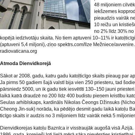
48 miljoniem cilvēk
iekšzemes kopprod
pieaudzis vairāk n
10 reižu un kristieš
no 2% līdz 30% no
kopējā iedzīvotāju skaita. No tiem aptuveni 10–11% ir katoļticīg
(aptuveni 5,4 miljoni),-ziņo spektrs.com/Ilze Mežniece/avvenire.i
radiovaticana.org
Atmoda Dienvidkorejā
Sākot ar 2008. gadu, katru gadu katoļticīgo skaits pieaug par a
Ja pirms 50 gadiem šajā valstī bija vien 250 priesteru, tad šodie
pārsniedz 5000, un ik gadu tiek iesvētīti 130–150 jauni priester
laikā katrā draudzē no 200 līdz 400 budistu pieņem kristību katoļ
Seulas arhibīskaps, kardināls Nikolas Čeongs Džinsuks (Nicho
Cheong Jin-suk) norāda, ka pēdējo desmit gadu laikā katoļu B
ticīgo skaits ir audzis no 3 miljoniem līdz vairāk nekā 5 miljonie
Dienvidkorejas katoļu Baznīca ir visstraujāk augošā visā Āzijā.
1986. gada, korejieši ļoti lielā mērā sāka pievērsties kristietībai,