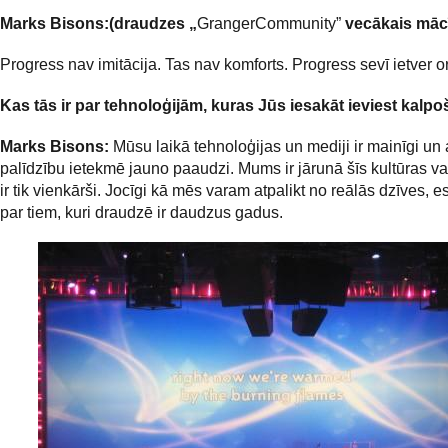
Marks Bisons:
(draudzes
„
GrangerCommunity”
vecākais mācīt
Progress nav imitācija. Tas nav komforts. Progress sevī ietver ori
Kas tās ir par tehnoloģijām, kuras Jūs iesakāt ieviest kalp
Marks Bisons:
Mūsu laikā tehnoloģijas un mediji ir mainīgi un 
palīdzību ietekmē jauno paaudzi. Mums ir jārunā šīs kultūras va
ir tik vienkārši. Jocīgi kā mēs varam atpalikt no reālās dzīves, e
par tiem, kuri draudzē ir daudzus gadus.