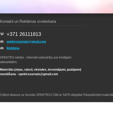
Kontakti un Reklāmas izvietošana
+371 26111813
spektrszurnals@gmail.com
Reklāma
SPEKTRS mērķis - informēt sabiedrību par kristīgām
aktualitātēm.
Materiālu (ziņas, raksti, vēstules, ierosinājumi, jautājumi)
nosūtīšana -
spektrszurnals@gmail.com
Citējot atsauce uz žurnālu SPEKTRS.COM ar SAITI obligāta! Pārpublicējot materiā