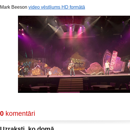
Mark Beeson
video vēstījums HD formātā
0
komentāri
Uzraksti, ko domā