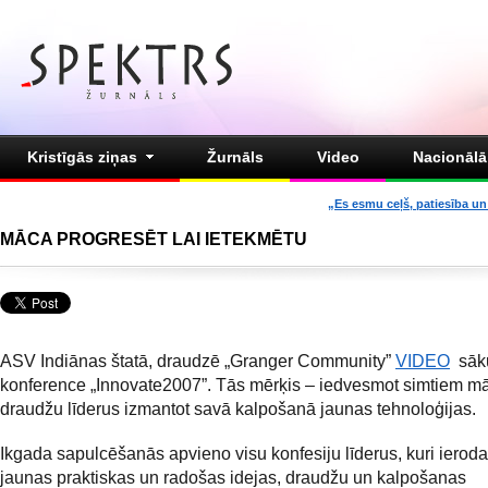
Kristīgās ziņas
Žurnāls
Video
Nacionālā 
„Es esmu ceļš, patiesība un 
MĀCA PROGRESĒT LAI IETEKMĒTU
ASV Indiānas štatā, draudzē „Granger Community”
VIDEO
sāk
konference „Innovate2007”. Tās mērķis – iedvesmot simtiem mā
draudžu līderus izmantot savā kalpošanā jaunas tehnoloģijas.
Ikgada sapulcēšanās apvieno visu konfesiju līderus, kuri ierodas
jaunas praktiskas un radošas idejas, draudžu un kalpošanas