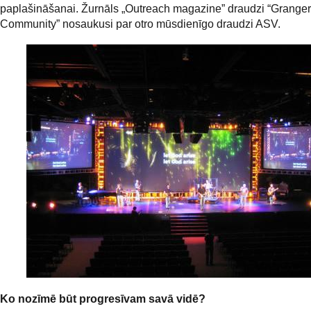
paplašināšanai. Žurnāls „Outreach magazine” draudzi “Granger
Community” nosaukusi par otro mūsdienīgo draudzi ASV.
Ko nozīmē būt progresīvam savā vidē?