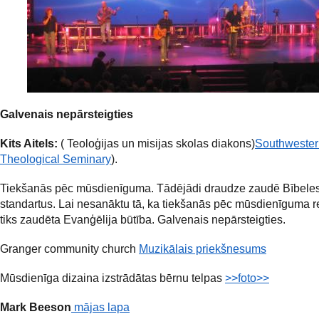
Galvenais nepārsteigties
Kits Aitels:
( Teoloģijas un misijas skolas diakons)
Southwester
Theological Seminary
).
Tiekšanās pēc mūsdienīguma. Tādējādi draudze zaudē Bībele
standartus. Lai nesanāktu tā, ka tiekšanās pēc mūsdienīguma re
tiks zaudēta Evanģēlija būtība. Galvenais nepārsteigties.
Granger community church
Muzikālais priekšnesums
Mūsdienīga dizaina izstrādātas bērnu telpas
>>foto>>
Mark Beeson
mājas lapa