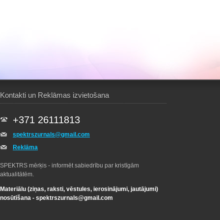
Kontakti un Reklāmas izvietošana
+371 26111813
spektrszurnals@gmail.com
Reklāma
SPEKTRS mērķis - informēt sabiedrību par kristīgām
aktualitātēm.
Materiālu (ziņas, raksti, vēstules, ierosinājumi, jautājumi)
nosūtīšana -
spektrszurnals@gmail.com