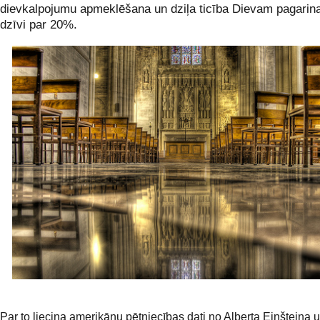
dievkalpojumu apmeklēšana un dziļa ticība Dievam pagarina
dzīvi par 20%.
Par to liecina amerikāņu pētniecības dati no Alberta Einšteina 