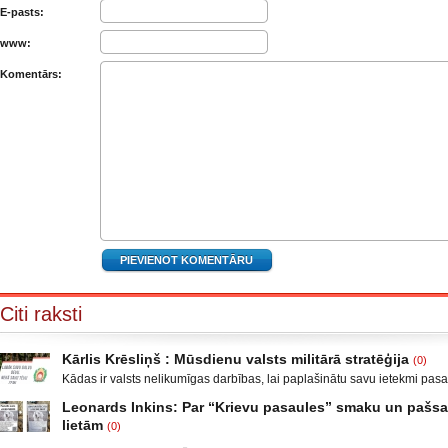
E-pasts:
www:
Komentārs:
Citi raksti
Kārlis Krēsliņš : Mūsdienu valsts militārā stratēģija
(0)
Kādas ir valsts nelikumīgas darbības, lai paplašinātu savu ietekmi pas
Moldova, kad sabruka PSRS, Gruzijā, kur bija iekšējais konflikts, miera 
Leonards Inkins: Par “Krievu pasaules” smaku un paš
Krievijas un ar to aizstāvēšanu pamatots iebrukums Gruzijā. Ukrainā a
lietām
(0)
un izveidot militāro konfliktu Doņeckas un Luganskas novados. Vai tas 
Leonards Inkins: Biedrības “Latvietis” biedrs, grāmatu autors: Neizmant