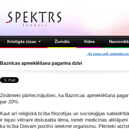
Kristīgās ziņas
Žurnāls
Video
Nacionālā 
„Es esmu ceļš, patiesība un 
Baznīcas apmeklēšana pagarina dzīvi
Zinātnieki pārliecinājušies, ka Baznīcas apmeklēšana pagar
par 20%.
Kaut arī reliģiskā ticība filozofijas un socioloģijas sabiedrīb
ir bijusi vētraini diskutabla tēma, tomēr medicīnas atklājumi 
ka ticība Dievam pozitīvi ietekmē organismu. Pētnieki atzīst