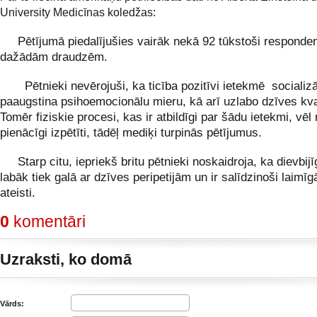
University Medicīnas koledžas:
Pētījumā piedalījušies vairāk nekā 92 tūkstoši responden
dažādām draudzēm.
Pētnieki nevērojuši, ka ticība pozitīvi ietekmē socializā
paaugstina psihoemocionālu mieru, kā arī uzlabo dzīves kval
Tomēr fiziskie procesi, kas ir atbildīgi par šādu ietekmi, vēl
pienācīgi izpētīti, tādēļ mediķi turpinās pētījumus.
Starp citu, iepriekš britu pētnieki noskaidroja, ka dievbijīg
labāk tiek galā ar dzīves peripetijām un ir salīdzinoši laimī
ateisti.
0
komentāri
Uzraksti, ko domā
Vārds: