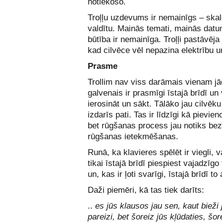
notiekošo.
Troļļu uzdevums ir nemainīgs – skald
valdītu. Mainās temati, mainās datu
būtība ir nemainīga. Troļļi pastāvēja 
kad cilvēce vēl nepazina elektrību u
Prasme
Trollim nav viss darāmais vienam jā
galvenais ir prasmīgi īstajā brīdī un
ierosināt un sākt. Tālāko jau cilvēk
izdarīs pati. Tas ir līdzīgi kā pievien
bet rūgšanas process jau notiks bez
rūgšanas ietekmēšanas.
Runā, ka klavieres spēlēt ir viegli, v
tikai īstajā brīdī piespiest vajadzīgo
un, kas ir ļoti svarīgi, īstajā brīdī to 
Daži piemēri, kā tas tiek darīts:
..
es jūs klausos jau sen, kaut bieži 
pareizi, bet šoreiz jūs kļūdaties, šor