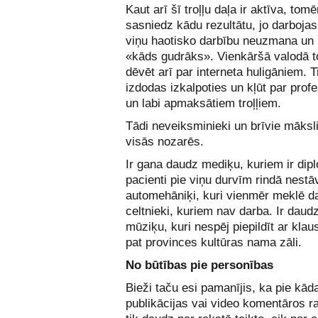
Kaut arī šī troļļu daļa ir aktīva, tomēr
sasniedz kādu rezultātu, jo darbojas
viņu haotisko darbību neuzmana un 
«kāds gudrāks». Vienkāršā valodā t
dēvēt arī par interneta huligāniem. T
izdodas izkalpoties un kļūt par prof
un labi apmaksātiem troļļiem.
Tādi neveiksminieki un brīvie mākslin
visās nozarēs.
Ir gana daudz mediķu, kuriem ir dip
pacienti pie viņu durvīm rindā nestāv,
automehāniķi, kuri vienmēr meklē d
celtnieki, kuriem nav darba. Ir daud
mūziķu, kuri nespēj piepildīt ar klau
pat provinces kultūras nama zāli.
No būtības pie personības
Bieži taču esi pamanījis, ka pie kād
publikācijas vai video komentāros r