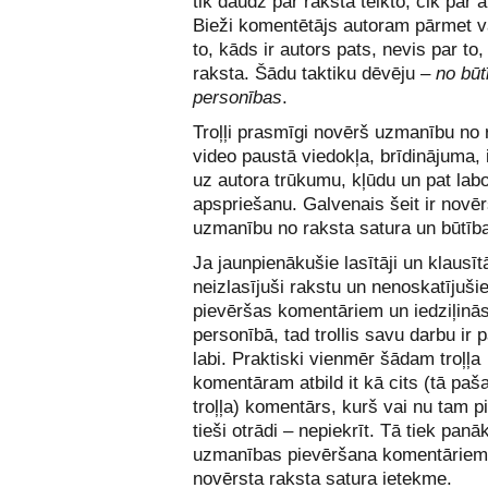
tik daudz par rakstā teikto, cik par a
Bieži komentētājs autoram pārmet v
to, kāds ir autors pats, nevis par to,
raksta. Šādu taktiku dēvēju –
no būt
personības
.
Troļļi prasmīgi novērš uzmanību no 
video paustā viedokļa, brīdinājuma,
uz autora trūkumu, kļūdu un pat lab
apspriešanu. Galvenais šeit ir novēr
uzmanību no raksta satura un būtīb
Ja jaunpienākušie lasītāji un klausītā
neizlasījuši rakstu un nenoskatījuši
pievēršas komentāriem un iedziļinās
personībā, tad trollis savu darbu ir p
labi. Praktiski vienmēr šādam troļļa
komentāram atbild it kā cits (tā paša
troļļa) komentārs, kurš vai nu tam pi
tieši otrādi – nepiekrīt. Tā tiek panāk
uzmanības pievēršana komentāriem
novērsta raksta satura ietekme.