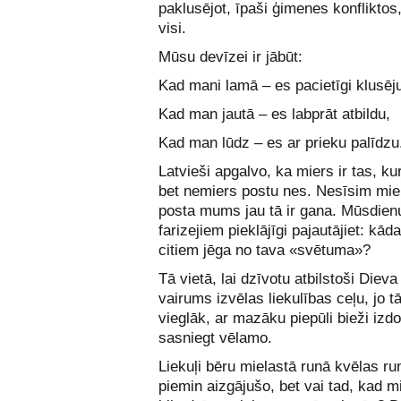
paklusējot, īpaši ģimenes konfliktos
visi.
Mūsu devīzei ir jābūt:
Kad mani lamā – es pacietīgi klusēj
Kad man jautā – es labprāt atbildu,
Kad man lūdz – es ar prieku palīdzu
Latvieši apgalvo, ka miers ir tas, ku
bet nemiers postu nes. Nesīsim mie
posta mums jau tā ir gana. Mūsdien
farizejiem pieklājīgi pajautājiet: kā
citiem jēga no tava «svētuma»?
Tā vietā, lai dzīvotu atbilstoši Dieva 
vairums izvēlas liekulības ceļu, jo tā
vieglāk, ar mazāku piepūli bieži izd
sasniegt vēlamo.
Liekuļi bēru mielastā runā kvēlas ru
piemin aizgājušo, bet vai tad, kad m