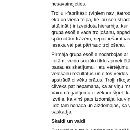
nesavainojoties.
Troļļu «fabrikās» (viņiem nav jāatro
ēkā un vienā telpā, tie jau sen strād
attālināti) ir izveidota hierarhija, kur
grupā esošie vada troļļošanu, apgād
spārnotām frāzēm, nepieciešamība
iesaka vai pat pārtrauc troļļošanu.
Pirmajā grupā esošie nodarbojas ar
lietām, veido sociālo tīklu apmeklēt
pasaules skatījumu, lietu vērtējumu
vēlēšanu rezultātus un citos veido
apstrādā cilvēku prātus. Troļļi rīkoja
cilvēks pat nepamana, ka ar viņu ma
Vairumā gadījumu cilvēkam šķiet, ka 
izvēle, ka viņš pats izdomāja, ka vi
līdz tam nonāca un aizdomājās, ka 
saskatīja.
Skaldi un valdi