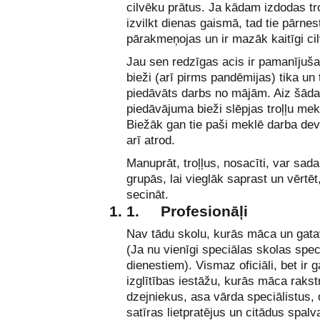
cilvēku prātus. Ja kādam izdodas tr
izvilkt dienas gaismā, tad tie pārne
pārakmeņojas un ir mazāk kaitīgi cil
Jau sen redzīgas acis ir pamanījuša
bieži (arī pirms pandēmijas) tika un 
piedāvāts darbs no mājām. Aiz šāda
piedāvājuma bieži slēpjas troļļu me
Biežāk gan tie paši meklē darba dev
arī atrod.
Manuprāt, troļļus, nosacīti, var sadalī
grupās, lai vieglāk saprast un vērtēt
secināt.
1.
Profesionāļi
Nav tādu skolu, kurās māca un gatav
(Ja nu vienīgi speciālas skolas spec
dienestiem). Vismaz oficiāli, bet ir
izglītības iestāžu, kurās māca rakst
dzejniekus, asa vārda speciālistus,
satīras lietpratējus un citādus spalv