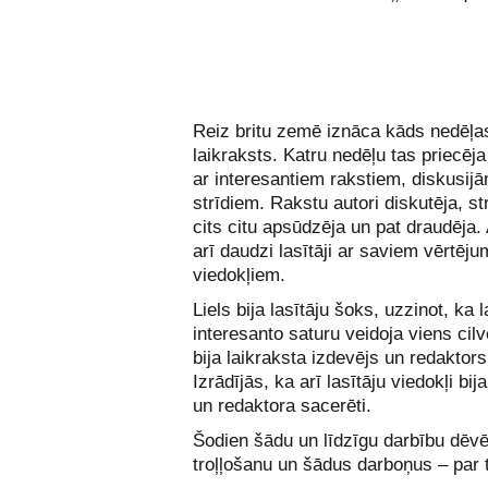
Reiz britu zemē iznāca kāds nedēļa
laikraksts. Katru nedēļu tas priecēja
ar interesantiem rakstiem, diskusij
strīdiem. Rakstu autori diskutēja, st
cits citu apsūdzēja un pat draudēja
arī daudzi lasītāji ar saviem vērtēj
viedokļiem.
Liels bija lasītāju šoks, uzzinot, ka 
interesanto saturu veidoja viens cil
bija laikraksta izdevējs un redaktors
Izrādījās, ka arī lasītāju viedokļi bij
un redaktora sacerēti.
Šodien šādu un līdzīgu darbību dēv
troļļošanu un šādus darboņus – par t