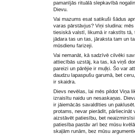
pamanījās rituālā slepkavībā nogalin
Dievu.
Vai mazums esat satikuši šādus ap
varas pārstāvjus? Viņi sludina: mēs
tiesiskā valstī, likumā ir rakstīts tā,
jādara tas un tas, jāraksta tam un ta
mūsdienu farizeji.
Vai nemanāt, kā sadzīvē cilvēki sav
attiecībās uzstāj, ka tas, kā viņš do
pareizi un pārējie ir muļķi. Šo var att
daudzu lapaspušu garumā, bet ceru
ir skaidra.
Dievs nevēlas, lai mēs pildot Viņa l
izraisītu naidu un nesaskaņas. Die
ir jāiemācās savaldīties un paklusēt.
protams, nevar pierādīt, pārliecināt v
aizstāvēt patiesību, bet neaizmirsīs
patiesība pastāv arī bez mūsu kvēl
skaļām runām, bez mūsu argumenti