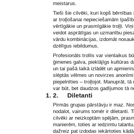
meistarus.
Tieši šie cilvēki, kuri kopš bērnības i
ar troļļošanai nepieciešamām īpašībā
vērtīgākie un prasmīgākie troļļi. Viņi
veidot asprātīgas un uzmanību pies
vārdu kombinācijas, izdomāt nosa
dzēlīgus iebildumus.
Profesionāls trollis var vienlaikus bū
ģimenes galva, pieklājīgs kultūras d
un tai pašā laikā izlādēt un apmieri
slēptās vēlmes un novirzes anonīmi
piepelnīties – troļļojot. Manuprāt, tā 
var būt, bet daudzos gadījumos tā not
2.
Diletanti
Pirmās grupas pārstāvju ir maz. Nos
nodalot, vairums tomēr ir diletanti. Ti
cilvēki ar neizkoptām spējām, pra
manierēm, toties ar iedzimtu talantu
dažreiz pat izdodas iekārtoties kād