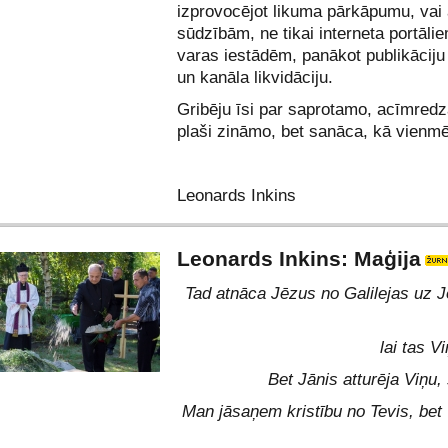
izprovocējot likuma pārkāpumu, vai 
sūdzībām, ne tikai interneta portālie
varas iestādēm, panākot publikācij
un kanāla likvidāciju.
Gribēju īsi par saprotamo, acīmred
plaši zināmo, bet sanāca, kā vien
Leonards Inkins
Leonards Inkins: Maģija
Tad atnāca Jēzus no Galilejas uz J
lai tas Vi
Bet Jānis atturēja Viņu
Man jāsaņem kristību no Tevis, bet 