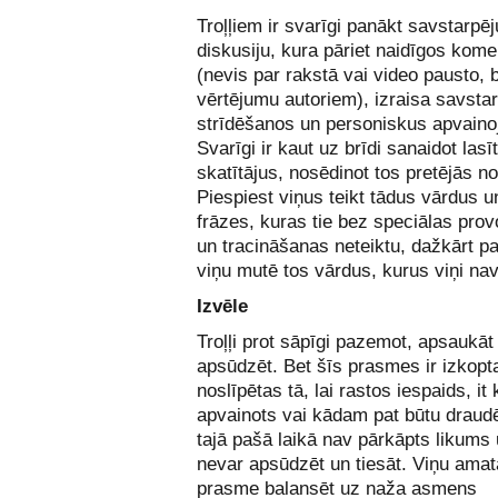
Troļļiem ir svarīgi panākt savstarpēj
diskusiju, kura pāriet naidīgos kom
(nevis par rakstā vai video pausto, 
vērtējumu autoriem), izraisa savsta
strīdēšanos un personiskus apvain
Svarīgi ir kaut uz brīdi sanaidot lasī
skatītājus, nosēdinot tos pretējās n
Piespiest viņus teikt tādus vārdus u
frāzes, kuras tie bez speciālas pro
un tracināšanas neteiktu, dažkārt pat
viņu mutē tos vārdus, kurus viņi nav
Izvēle
Troļļi prot sāpīgi pazemot, apsaukāt
apsūdzēt. Bet šīs prasmes ir izkopt
noslīpētas tā, lai rastos iespaids, it 
apvainots vai kādam pat būtu draudē
tajā pašā laikā nav pārkāpts likums u
nevar apsūdzēt un tiesāt. Viņu amata
prasme balansēt uz naža asmens