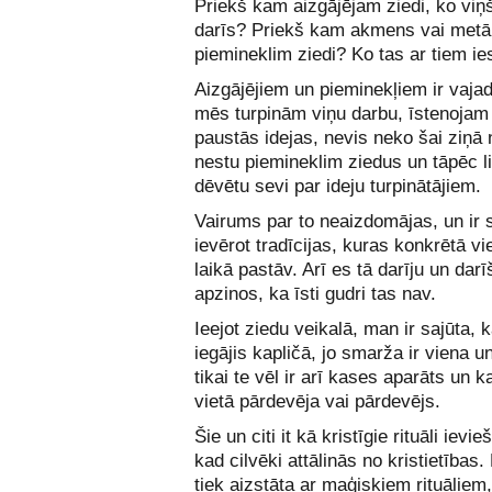
Priekš kam aizgājējam ziedi, ko viņš
darīs? Priekš kam akmens vai metā
piemineklim ziedi? Ko tas ar tiem i
Aizgājējiem un pieminekļiem ir vajad
mēs turpinām viņu darbu, īstenojam
paustās idejas, nevis neko šai ziņā 
nestu piemineklim ziedus un tāpēc li
dēvētu sevi par ideju turpinātājiem.
Vairums par to neaizdomājas, un ir s
ievērot tradīcijas, kuras konkrētā vi
laikā pastāv. Arī es tā darīju un darī
apzinos, ka īsti gudri tas nav.
Ieejot ziedu veikalā, man ir sajūta,
iegājis kapličā, jo smarža ir viena un
tikai te vēl ir arī kases aparāts un k
vietā pārdevēja vai pārdevējs.
Šie un citi it kā kristīgie rituāli ievie
kad cilvēki attālinās no kristietības. 
tiek aizstāta ar maģiskiem rituāliem,