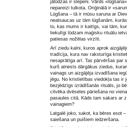
jālūdzas ir slepeni. Vārds «lūgšana» 
nepareizi tulkota. Oriģinālā ir «saru
Lūgšana – tā ir mūsu saruna ar Die
neatsaucas uz tām lūgšanām, kurā
to, kas mums ir kaitīgs, vai tām, ku
liekulīgi lūdzam maģisku rituālu ietv
patiesas nožēlas virzīti.
Arī ziedu kalni, kuros aprok aizgājēju
tradīcija, kura nav raksturīga kristie
nesaprātīga arī. Tas pārvēršas par 
kurš atnesīs dārgākus ziedus, kuram
vainags un aizgājēja izvadīšana iegū
jēgu. No kristietības viedokļa tas ir 
bezjēdzīgs izrādīšanās rituāls, jo bē
cilvēka dvēseles pāriešana no vien
pasaules citā. Kāds tam sakars ar 
vainagiem?
Latgalē joko, sakot, ka bēres esot 
saiešana un puišiem iedzeršana.