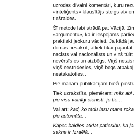
uzrodas dīvaini komentāri, kuru rezu
«inteliģents» klausītājs steigs atvie
tiešraides.
Šī metode labi strādā pat Vācijā. Zi
«argumentu», kā ir iespējams pārlie
praktiski jebkuru vācieti. Ja kādā j
domas nesakrīt, atliek tikai pajautāt 
nacists vai nacionālists un viņš tūlī
novērsīsies un aizbēgs. Viņš netais
viņš nestrīdēsies, viņš bēgs atpakaļ
neatskatoties…
Pie manām publikācijām bieži piestrā
Tiek uzrakstīts, piemēram:
mēs abi 
pie visa vainīgi cionisti, jo tie…
Vai arī:
kad, ko tādu lasu mana roka,
pie automāta…
Kāpēc baidies atklāt patiesību, ka 
sakne ir Izraēlā…