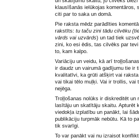
un skatījumu skaitu, jo cilvēks bieži
klausīšanās ielūkojas komentāros, s
citi par to saka un domā.
Pie raksta mēdz parādīties komentār
rakstīts:
tu taču zini tādu cilvēku (t
vārds vai uzvārds
) un tad tiek uzsvē
zini, ko esi ēdis, tas cilvēks par tevi
to, kam kalpo.
Variāciju un veidu, kā arī troļļošana
ir daudz un vairumā gadījumu tie ir t
kvalitatīvi, ka grūti atšķirt vai rakst
vai tikai tēlo muļķi. Vai ir trollis, vai 
nejēga.
Troļļošanas nolūks ir diskreditēt un
lasītāju un skatītāju skaitu. Apturēt
viedokļa izplatību un panākt, lai šād
publikāciju turpmāk nebūtu. Kā to p
tik svarīgi.
To var panākt vai nu izraisot konflikt