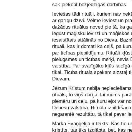
sāk piekopt bezjēdzīgas darbības.
Ieviešas tādi rituāli, kuriem nav nek
ar garīgu dzīvi. Vēlme ieviest un pra
dažādus rituālus noved pie tā, ka ga
iegūst maģisku ievirzi un maģiskos r
iesaistītais attālinās no Dieva. Bazn
rituāli, kas ir domāti kā ceļš, pa kuru
par ticības piepildījumu. Rituāli kļūs
pielūgsmes un ticības mērķi, nevis 
valstība. Par svarīgāko kļūs laicīgā
tikai. Ticība rituāla spēkam aizstāj t
Dievam.
Jēzum Kristum nebija nepieciešams 
rituāls, to viņš darīja, lai mums parā
piemēru un ceļu, pa kuru ejot var no
Debesu valstībā. Rituāla izpildīšana
negarantē rezultātu, tā tikai paver i
Marka Evaņģēlijā ir teikts: Kas tic u
kristīts, tas tiks izglābts, bet, kas ne