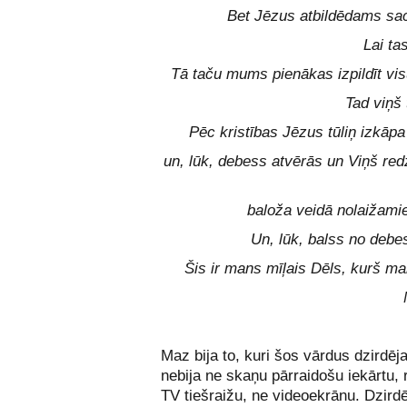
Bet Jēzus atbildēdams sac
Lai ta
Tā taču mums pienākas izpildīt vis
Tad viņš 
Pēc kristības Jēzus tūliņ izkāp
un, lūk, debess atvērās un Viņš red
baloža veidā nolaižamie
Un, lūk, balss no debe
Šis ir mans mīļais Dēls, kurš ma
Maz bija to, kuri šos vārdus dzirdēja
nebija ne skaņu pārraidošu iekārtu, 
TV tiešraižu, ne videoekrānu. Dzirdēj