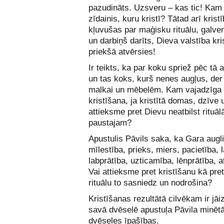
pazudināts. Uzsveru – kas tic! Kam 
zīdainis, kuru kristī? Tātad arī kristī
kļuvušas par maģisku rituālu, galvena
un darbiņš darīts, Dieva valstība kri
priekšā atvērsies!
Ir teikts, ka par koku spriež pēc tā 
un tas koks, kurš nenes augļus, der 
malkai un mēbelēm. Kam vajadzīga 
kristīšana, ja kristītā domas, dzīve 
attieksme pret Dievu neatbilst rituāl
paustajam?
Apustulis Pāvils saka, ka Gara auglis
mīlestība, prieks, miers, pacietība, l
labprātība, uzticamība, lēnprātība, a
Vai attieksme pret kristīšanu kā pr
rituālu to sasniedz un nodrošina?
Kristīšanas rezultātā cilvēkam ir jā
savā dvēselē apustuļa Pāvila minēt
dvēseles īpašības.