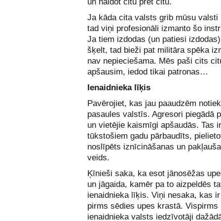
un naidot citu pret citu.
Ja kāda cita valsts grib mūsu valsti 
tad viņi profesionāli izmanto šo ins
Ja tiem izdodas (un patiesi izdodas
šķelt, tad bieži pat militāra spēka 
nav nepieciešama. Mēs paši cits cit
apšausim, iedod tikai patronas…
Ienaidnieka līķis
Pavērojiet, kas jau paaudzēm notie
pasaules valstīs. Agresori piegādā 
un vietējie kaismīgi apšaudās. Tas i
tūkstošiem gadu pārbaudīts, pielieto
noslīpēts iznīcināšanas un pakļauš
veids.
Ķīnieši saka, ka esot jānosēžas upe
un jāgaida, kamēr pa to aizpeldēs t
ienaidnieka līķis. Viņi nesaka, kas ir
pirms sēdies upes krastā. Vispirms 
ienaidnieka valsts iedzīvotāji dažā