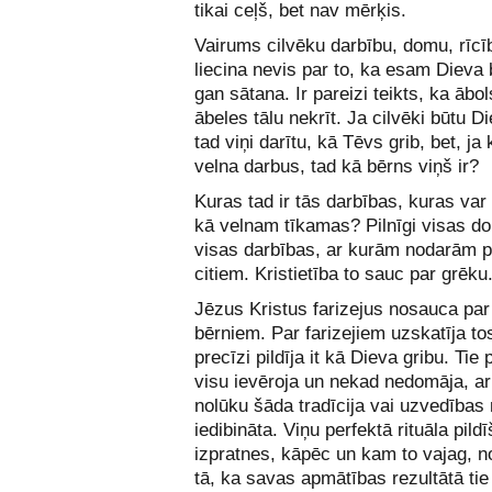
tikai ceļš, bet nav mērķis.
Vairums cilvēku darbību, domu, rīcīb
liecina nevis par to, ka esam Dieva 
gan sātana. Ir pareizi teikts, ka ābo
ābeles tālu nekrīt. Ja cilvēki būtu Di
tad viņi darītu, kā Tēvs grib, bet, ja
velna darbus, tad kā bērns viņš ir?
Kuras tad ir tās darbības, kuras var 
kā velnam tīkamas? Pilnīgi visas d
visas darbības, ar kurām nodarām p
citiem. Kristietība to sauc par grēku
Jēzus Kristus farizejus nosauca par
bērniem. Par farizejiem uzskatīja tos
precīzi pildīja it kā Dieva gribu. Tie 
visu ievēroja un nekad nedomāja, a
nolūku šāda tradīcija vai uzvedības 
iedibināta. Viņu perfektā rituāla pild
izpratnes, kāpēc un kam to vajag, n
tā, ka savas apmātības rezultātā tie