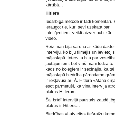
kārtībā…
Hitlers
Iedarbīga metode ir tādi komentāri, 
ieraugot tie, kuri sevi uzskata par
inteliģentiem, veikli aizver publikācij
video.
Reiz man bija saruna ar kādu dakter
interviju, ko biju filmējis un ievietoji
mājaslapā. Intervija bija par veselīb
jautājumiem, bet viņš mani lūdza to 
kāds no kolēģiem ir secinājis, ka ta
mājaslapā biedrība pārdodamo grām
ir iekļāvusi arī Ā. Hitlera «Mana cīņ
esot pārmetuši, ka viņa intervija atr
blakus Hitleram.
Šai brīdī intervijā paustais zaudē jēg
blakus ir Hitlers…
Biedrības «Latvietis» tiešraižu kome