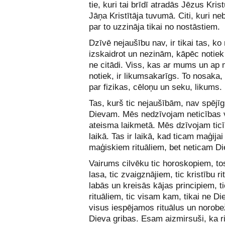
tie, kuri tai brīdī atradās Jēzus Kris
Jāņa Kristītāja tuvumā. Citi, kuri neb
par to uzzināja tikai no nostāstiem.
Dzīvē nejaušību nav, ir tikai tas, k
izskaidrot un nezinām, kāpēc notiek 
ne citādi. Viss, kas ar mums un a
notiek, ir likumsakarīgs. To nosaka,
par fizikas, cēloņu un seku, likums.
Tas, kurš tic nejaušībām, nav spējīg
Dievam. Mēs nedzīvojam neticības 
ateisma laikmetā. Mēs dzīvojam tic
laikā. Tas ir laikā, kad ticam maģijai
maģiskiem rituāliem, bet neticam D
Vairums cilvēku tic horoskopiem, to
lasa, tic zvaigznājiem, tic kristību ri
labās un kreisās kājas principiem, t
rituāliem, tic visam kam, tikai ne D
visus iespējamos rituālus un norobe
Dieva gribas. Esam aizmirsuši, ka rit