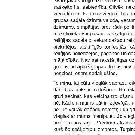
Svarīgākais troļļu uzdevums ir sašķe
sašķelto t.s. sabiedrību. Cilvēki ne
vienādi un nekad nav vienoti. Tos d
grupās sadala dzimtā valoda, vecu
dzimums, simpātijas pret kādu politi
mākslinieku vai pasaules skatījumu.
reliģijas sadala cilvēkus dažādu reliģ
piekritējos, atšķirīgās konfesijās, kā
reliģijas noliedzējos, pagānos un d
māņticībās. Nav šai rakstā jēgas uzs
grupas un apakšgrupas, kurās nevi
nespiesti esam sadalījušies.
To minu, lai būtu vieglāk saprast, ci
darbības lauks ir troļļošanai. No tei
grūti secināt, kas veicina troļļošanu
nē. Kādiem mums būt ir izdevīgāk 
ne. Jo vairāk dažādu nometņu un gr
vieglāk ar mums manipulēt. Jo viegl
pret citu noskaņot. Vienmēr atradīsi
kurš šo sašķeltību izmantos. Turpin