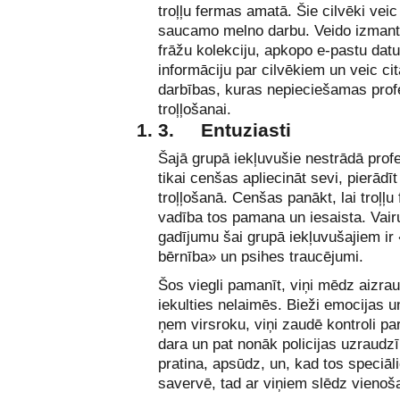
troļļu fermas amatā. Šie cilvēki veic
saucamo melno darbu. Veido izman
frāžu kolekciju, apkopo e-pastu datu
informāciju par cilvēkiem un veic cit
darbības, kuras nepieciešamas prof
troļļošanai.
3.
Entuziasti
Šajā grupā iekļuvušie nestrādā profe
tikai cenšas apliecināt sevi, pierādī
troļļošanā. Cenšas panākt, lai troļļu
vadība tos pamana un iesaista. Vai
gadījumu šai grupā iekļuvušajiem ir 
bērnība» un psihes traucējumi.
Šos viegli pamanīt, viņi mēdz aizrau
iekulties nelaimēs. Bieži emocijas u
ņem virsroku, viņi zaudē kontroli par
dara un pat nonāk policijas uzraudz
pratina, apsūdz, un, kad tos speciāli
savervē, tad ar viņiem slēdz vienoš