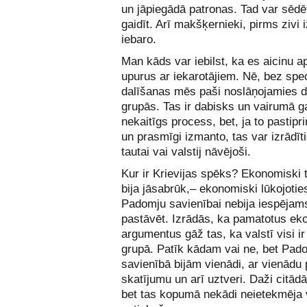
un jāpiegādā patronas. Tad var sēdē
gaidīt. Arī makšķernieki, pirms zivi iz
iebaro.
Man kāds var iebilst, ka es aicinu a
upurus ar iekarotājiem. Nē, bez spe
dalīšanas mēs paši noslāņojamies 
grupās. Tas ir dabisks un vairumā 
nekaitīgs process, bet, ja to pastipri
un prasmīgi izmanto, tas var izrādīt
tautai vai valstij nāvējoši.
Kur ir Krievijas spēks? Ekonomiski t
bija jāsabrūk,– ekonomiski lūkojoties
Padomju savienībai nebija iespējams 
pastāvēt. Izrādās, ka pamatotus e
argumentus gāž tas, ka valstī visi ir
grupā. Patīk kādam vai ne, bet Pad
savienībā bijām vienādi, ar vienādu
skatījumu un arī uztveri. Daži citādāk
bet tas kopumā nekādi neietekmēja 