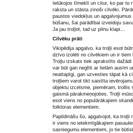
Ielūkojos tīmeklī un citur, ko par to 
raksta un stāsta zinoši cilvēki. Pār
paustos viedokļus un apgalvojumus p
būšanu, šai parādībai izveidoju savu
Ja jau troļļot, tad uz pilnu klapi…
Cilvēku prāti
Vikipēdija apgalvo, ka troļļi esot bū
dzīvo izolēti no cilvēkiem un ir tiem
Troļļu izskats tiek aprakstīts dažādi
var būt gan neglīti ar lielām ausīm u
neattapīgi, gan uzvesties tāpat kā ci
troļļiem varot tikt saistīta ievēroja
objektu izcelsme, piemēram, trollis 
gaismā pārakmeņojoties. Troļļi mūs
esot viens no populārākajiem skand
folkloras elementiem.
Papildināšu šo, apgalvojot, ka troļļ
ir viens no ietekmīgākajiem pasaule
sasniegumu elementiem, jo tie būtis