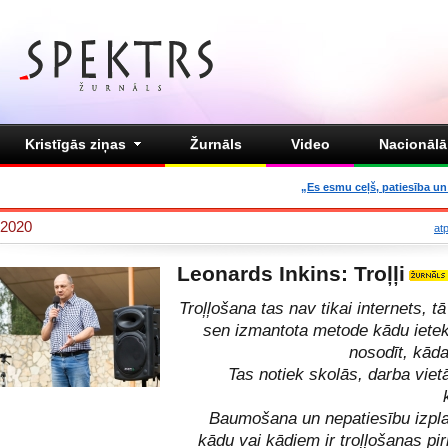
Kristīgās ziņas
Žurnāls
Video
Nacionālā 
„Es esmu ceļš, patiesība un 
2020
at
Leonards Inkins: Troļļi
Troļļošana tas nav tikai internets, tā
sen izmantota metode kādu iete
nosodīt, kāda
Tas notiek skolās, darba viet
Baumošana un nepatiesību izpl
kādu vai kādiem ir troļļošanas p