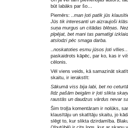
būt labāks par šo…
Piemērs:
..man ļoti patīk jūs klausīti
Jūs tik interesanti un aizraujoši klās
suņa murgus un citādas blēņas. Nez
pīpējat, bet mani tas pamatīgi izklai
atslodzi pēc smaga darba.
..
noskatoties esmu jūsos ļoti vīlies
paskaidrots kāpēc, par ko, kas ir vi
cēlonis.
Vēl viens veids, kā samazināt skatīt
skaitu, ir ierakstīt:
Sākumā viss bija labi, bet no ceturt
līdz pašām beigām ir ļoti slikta skaņ
raustās un daudzus vārdus nevar sa
Šim troļļa komentāram ir nolūks, sa
klausītāju un skatītāju skaitu, jo kā
slēgt to, kur slikta dzirdamība. Blak
(Youtūbē) ir cits logs, kur ar skaņu v