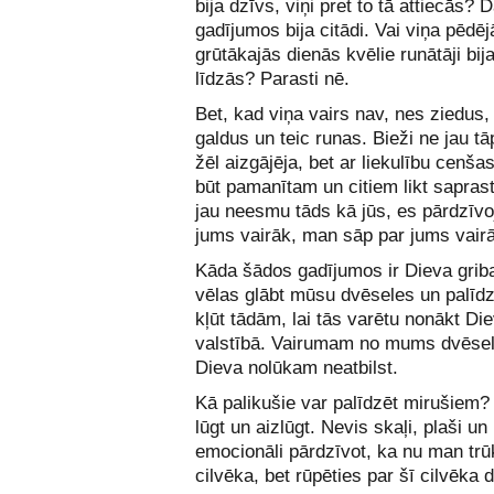
bija dzīvs, viņi pret to tā attiecās?
gadījumos bija citādi. Vai viņa pēdē
grūtākajās dienās kvēlie runātāji bij
līdzās? Parasti nē.
Bet, kad viņa vairs nav, nes ziedus, 
galdus un teic runas. Bieži ne jau tā
žēl aizgājēja, bet ar liekulību cenšas
būt pamanītam un citiem likt saprast
jau neesmu tāds kā jūs, es pārdzīvo
jums vairāk, man sāp par jums vair
Kāda šādos gadījumos ir Dieva grib
vēlas glābt mūsu dvēseles un palīd
kļūt tādām, lai tās varētu nonākt Di
valstībā. Vairumam no mums dvēse
Dieva nolūkam neatbilst.
Kā palikušie var palīdzēt mirušiem?
lūgt un aizlūgt. Nevis skaļi, plaši un
emocionāli pārdzīvot, ka nu man trū
cilvēka, bet rūpēties par šī cilvēka d