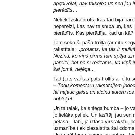
apgalvojat, nav taisnība un sen jau i
pierādīts…
Netiek izskaidrots, kas tad bija parei
nepareizi, kas nav taisnība un, kas j
pierādīts. Kas pierādīja, kad un kā?
Tam seko šī paša troļļa (ar citu seg
rakstītais:
..protams, ka tās ir muļķī
Nezinu, ko viņš pirms tam spēja uzr
pareizi, bet no šī redzams, ka viņš i
šai jomā, nejēga…
Tad (cits vai tas pats trollis ar citu
–
Tādu komentāru rakstītājiem jādod
lai nejauc gaisu un aicinu autoru tos
nobloķēt…
Un tā tālāk, kā sniega bumba – jo vai
jo lielāka paliek. Un lasītāji jau sen 
nelasa,– labi, ja izlasa virsrakstu, b
uzmanība tiek piesaistīta šai «dom
Un ja vēl tam pievienojas autors, ta