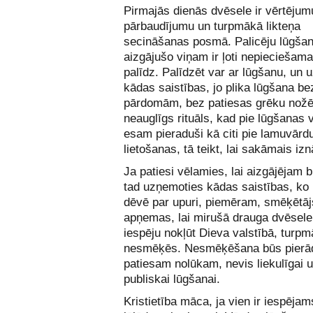
Pirmajās dienās dvēsele ir vērtējum
pārbaudījumu un turpmākā likteņa
secināšanas posmā. Palicēju lūgša
aizgājušo viņam ir ļoti nepieciešam
palīdz. Palīdzēt var ar lūgšanu, un
kādas saistības, jo plika lūgšana be
pārdomām, bez patiesas grēku nožēla
neauglīgs rituāls, kad pie lūgšanas
esam pieraduši kā citi pie lamuvārd
lietošanas, tā teikt, lai sakāmais izn
Ja patiesi vēlamies, lai aizgājējam b
tad uzņemoties kādas saistības, ko k
dēvē par upuri, piemēram, smēķētāj
apņemas, lai mirušā drauga dvēselei
iespēju nokļūt Dieva valstībā, turpm
nesmēķēs. Nesmēķēšana būs pierā
patiesam nolūkam, nevis liekulīgai u
publiskai lūgšanai.
Kristietība māca, ja vien ir iespējam