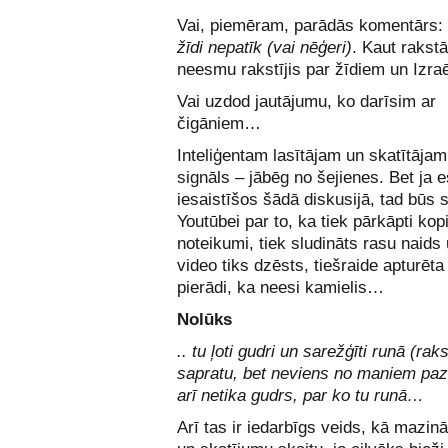
Vai, piemēram, parādās komentārs:
žīdi nepatīk (vai nēģeri)
. Kaut rakst
neesmu rakstījis par žīdiem un Izraē
Vai uzdod jautājumu, ko darīsim ar
čigāniem…
Inteliģentam lasītājam un skatītājam 
signāls – jābēg no šejienes. Bet ja e
iesaistīšos šādā diskusijā, tad būs 
Youtūbei par to, ka tiek pārkāpti ko
noteikumi, tiek sludināts rasu naids 
video tiks dzēsts, tiešraide apturēta
pierādi, ka neesi kamielis…
Nolūks
.. tu ļoti gudri un sarežģīti runā (raks
sapratu, bet neviens no maniem paz
arī netika gudrs, par ko tu runā…
Arī tas ir iedarbīgs veids, kā mazinā