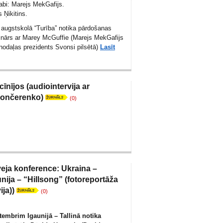
abi: Marejs MekGafijs.
 Ņikitins.
, augstskolā “Turība” notika pārdošanas
inārs ar Marey McGuffie (Marejs MekGafijs
odaļas prezidents Svonsi pilsētā)
Lasīt
cīnījos (audiointervija ar
Gončerenko)
(0)
eja konference: Ukraina –
unija – “Hillsong” (fotoreportāža
ija))
(0)
tembrim Igaunijā – Tallinā notika