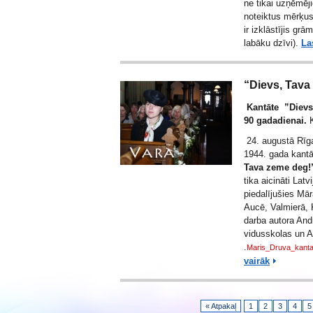
ne tikai uzņēmēj
noteiktus mērķus
ir izklāstījis grā
labāku dzīvi).
La
“Dievs, Tava
Kantāte ”Dievs
90 gadadienai.
K
24. augustā Rīg
1944. gada kant
Tava zeme
deg
tika aicināti Latv
piedalījušies Mā
Aucē, Valmierā, K
darba autora Andr
vidusskolas un An
.
Maris_Druva_kant
vairāk
« Atpakaļ
1
2
3
4
5