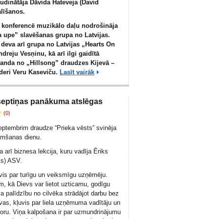
ludinātāja Dāvida Hateveja (David
līšanos.
 konferencē muzikālo daļu nodrošināja
 upe” slavēšanas grupa no Latvijas.
eva arī grupa no Latvijas „Hearts On
ndreju Vesņinu, kā arī ilgi gaidītā
anda no „Hillsong” draudzes Kijevā –
īderi Veru Kaseviču.
Lasīt vairāk
septiņas panākuma atslēgas
(0)
septembrim draudze “Prieka vēsts” svinēja
imšanas dienu.
 arī biznesa lekcija, kuru vadīja Ēriks
is) ASV.
uvis par turīgu un veiksmīgu uzņēmēju.
m, kā Dievs var lietot uzticamu, godīgu
va palīdzību no cilvēka strādājot darbu bez
vas, kļuvis par liela uzņēmuma vadītāju un
oru. Viņa kalpošana ir par uzmundrinājumu