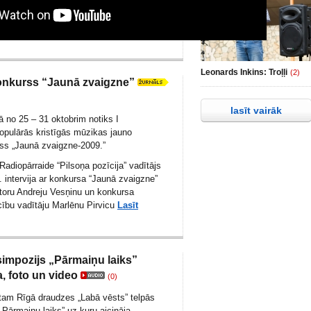
Leonards Inkins: Troļļi
(2)
onkurss “Jaunā zvaigzne”
lasīt vairāk
jā no 25 – 31 oktobrim notiks I
populārās kristīgās mūzikas jauno
urss „Jaunā zvaigzne-2009.”
 Radiopārraide “Pilsoņa pozīcija” vadītājs
. intervija ar konkursa “Jaunā zvaigzne”
toru Andreju Vesņinu un konkursa
ecību vadītāju Marlēnu Pirvicu
Lasīt
impozijs „Pārmaiņu laiks”
a, foto un video
(0)
tam Rīgā draudzes „Labā vēsts” telpās
„Pārmaiņu laiks” uz kuru aicināja