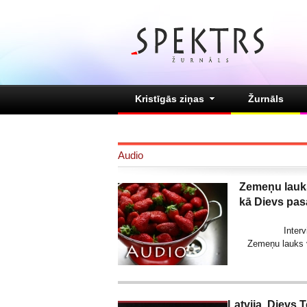
Kristīgās ziņas
Žurnāls
Audio
Zemeņu lauks
kā Dievs pasa
Inter
Zemeņu lauks v
Latvija, Dievs T