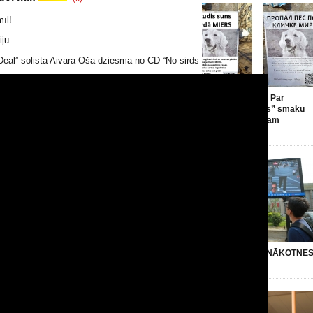
mīl!
ju.
eal” solista Aivara Oša dziesma no CD “No sirds uz sirdi”
Leonards Inkins: Par
“Krievu pasaules” smaku
un pašsaprotamām
lietām
(0)
Kārlis Krēsliņš: NĀKOTNE
PASAULE
(0)