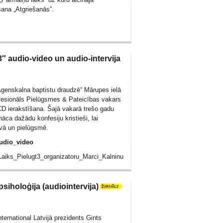
šana „Atgriešanās”.
3″ audio-video un audio-intervija
„Āgenskalna baptistu draudzē“ Mārupes ielā
nfesionāls Pielūgsmes & Pateicības vakars
CD ierakstīšana. Šajā vakarā trešo gadu
āca dažādu konfesiju kristieši, lai
avā un pielūgsmē.
udio_video
_Laiks_Pielugt3_organizatoru_Marci_Kalninu
iholoģija (audiointervija)
ternational Latvijā prezidents Gints