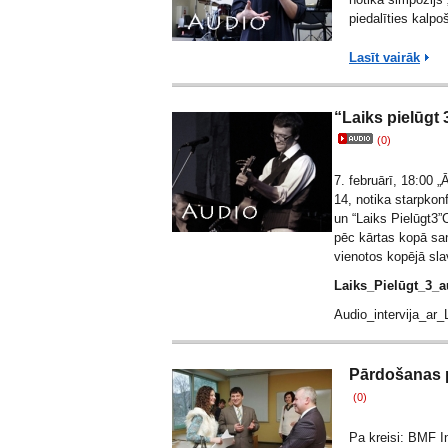
piedalīties kalpo
Lasīt vairāk
“Laiks pielūgt 
(0)
7. februārī, 18:00 
14, notika starpko
un “Laiks Pielūgt3”
pēc kārtas kopā san
vienotos kopējā sl
Laiks_Pielūgt_3_a
Audio_intervija_ar
Pārdošanas ps
(0)
Pa kreisi: BMF In