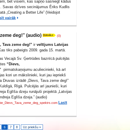
iem, bet visiem, kas sapņo sasniegt kādus
. Savas dzīves secinājumus Ēriks Kudlis
matā „Creating a Better Life” (Veidojot
sīt vairāk
 zeme deg!” (audio)
(0)
, Tava zeme deg!”
ir
veltījums Latvijas
as tiks pabeigts 2009. gada 15. martā.
as Vecajā Sv. Ģertrūdes baznīcā pulcējās
ātes
“Dievs,
!”
pirmatskaņojumu aculiecinieki, kā arī
ijas kori un mākslinieki, kuri jau iepriekš
ra Druvas izrādē „Dievs, Tava zeme deg!”
uldīgā, Rīgā. Pulcējās arī jaunieši, kuri
eja Eglīša dzeju runājuši projektā „Latvijas
dreja Eglīša dzeja.” (audio)
Lasīt
ate_Dievs_Tava_zeme_deg_spektrs.com
6
7
8
Uz priekšu »