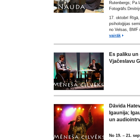
Rutenbergs; Pa l
Fotogrāfs:Dmitrijs
17. oktobrī Rīgā
psiholoģijas sem
no Velsas, BMF n
vairāk
Es paliku un 
Vjačeslavu 
Dāvida Hatev
Igaunija; Iga
un audiointrv
No 19. – 21. sep