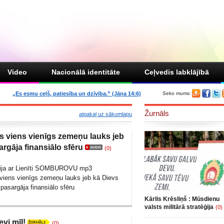
Video
Nacionālā identitāte
Ceļvedis labklājībā
„Es esmu ceļš, patiesība un dzīvība.” (Jāņa 14:6)
Seko mums:
Žurnāls
atpakaļ uz sākumlapu
 viens vienīgs zemeņu lauks jeb
rgāja finansiālo sfēru
(0)
vija ar Lienīti SOMBUROVU mp3
iens vienīgs zemeņu lauks jeb kā Dievs
pasargāja finansiālo sfēru
Kārlis Krēsliņš : Mūsdienu
valsts militārā stratēģija
(0)
evi mīl!
(0)