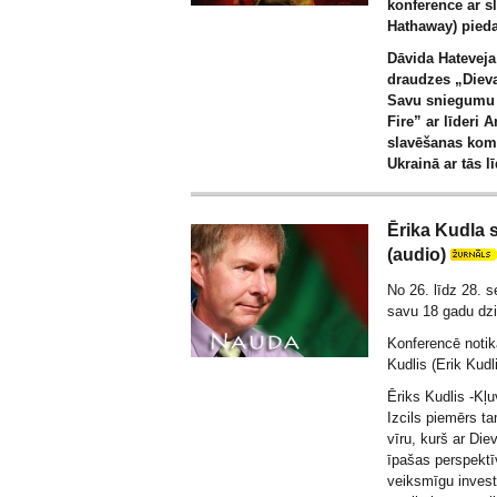
konference ar s
Hathaway) pieda
Dāvida Hateveja
draudzes „Dieva
Savu sniegumu d
Fire” ar līderi A
slavēšanas kom
Ukrainā ar tās l
Ērika Kudla 
(audio)
No 26. līdz 28. 
savu 18 gadu dz
Konferencē notika
Kudlis (Erik Kudl
Ēriks Kudlis -Kļ
Izcils piemērs ta
vīru, kurš ar Die
īpašas perspektī
veiksmīgu invest