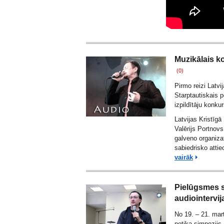
Muzikālais k
(0)
Pirmo reizi Latvi
Starptautiskais 
izpildītāju konk
Latvijas Kristīgā
Valērijs Portnovs
galveno organiza
sabiedrisko atti
vairāk
Pielūgsmes s
audiointervij
No 19. – 21. mar
notika simpozijs 