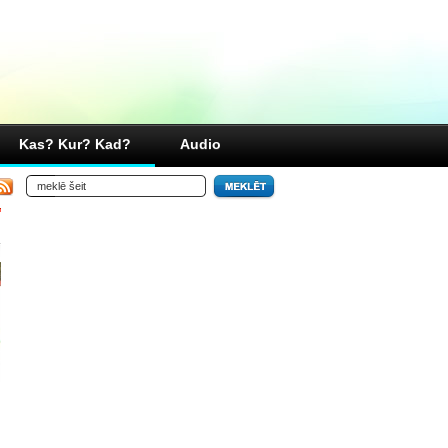
Kas? Kur? Kad?
Audio