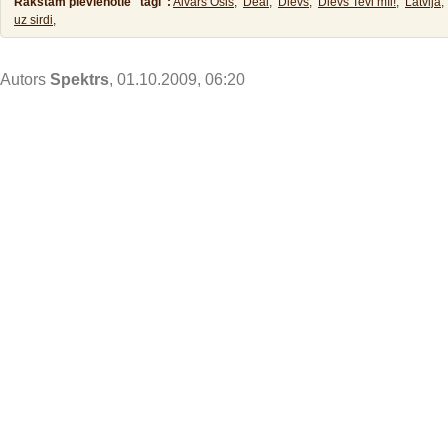
Rakstam pievienotie "tagi":
Aivars Osis,
Deal,
Dievs,
Dievs Tevi mīl!,
Latvija,
uz sirdi,
Autors
Spektrs
, 01.10.2009, 06:20