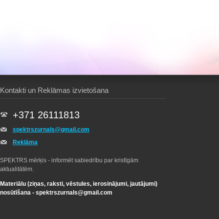
Kontakti un Reklāmas izvietošana
+371 26111813
spektrszurnals@gmail.com
Reklāma
SPEKTRS mērķis - informēt sabiedrību par kristīgām
aktualitātēm.
Materiālu (ziņas, raksti, vēstules, ierosinājumi, jautājumi)
nosūtīšana -
spektrszurnals@gmail.com