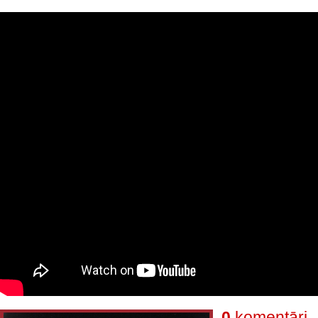
0
komentāri