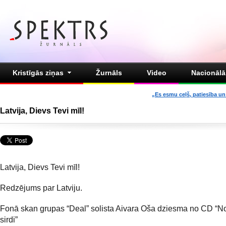
Kristīgās ziņas
Žurnāls
Video
Nacionālā 
„Es esmu ceļš, patiesība un 
Latvija, Dievs Tevi mīl!
Latvija, Dievs Tevi mīl!
Redzējums par Latviju.
Fonā skan grupas “Deal” solista Aivara Oša dziesma no CD “No
sirdi”