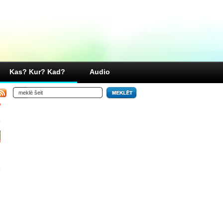
Kas? Kur? Kad?
Audio