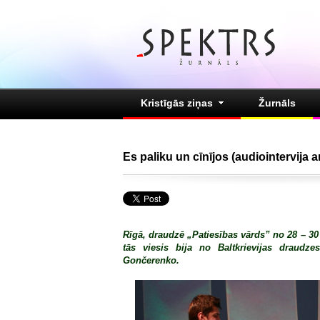
Kristīgās ziņas
Žurnāls
Es paliku un cīnījos (audiointervija
Rīgā, draudzē „Patiesības vārds” no 28 – 3
tās viesis bija no Baltkrievijas draud
Gončerenko.