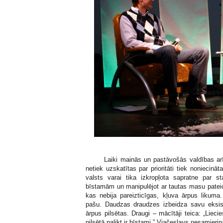
Laiki mainās un pastāvošās valdības arī. P
netiek uzskatītas par prioritāti tiek noniecināt
valsts varai tika izkropļota sapratne par s
bīstamām un manipulējot ar tautas masu pateic
kas nebija pareizticīgas, kļuva ārpus likuma
pašu. Daudzas draudzes izbeidza savu eksist
ārpus pilsētas. Draugi – mācītāji teica: „Liec
pilsētā palikt ir bīstami.”
Vjačeslavs nesamierin