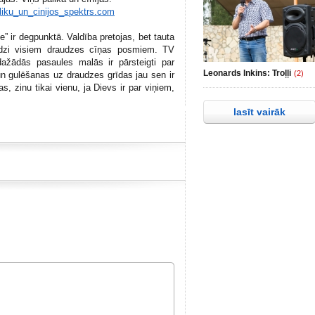
iku_un_cinijos_spektrs.com
e” ir degpunktā. Valdība pretojas, bet tauta
līdzi visiem draudzes cīņas posmiem. TV
ažādās pasaules malās ir pārsteigti par
Leonards Inkins: Troļļi
(2)
n gulēšanas uz draudzes grīdas jau sen ir
s, zinu tikai vienu, ja Dievs ir par viņiem,
lasīt vairāk