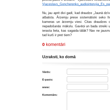
Vjaceslavs_Goncherenko_audiointervija_Es_pal
Nu, jau aprit divi gadi, kad draudze „Jaunā dzīv
atbalsta. Ārzemju prese sistemātiski seko 
kameras un ārzemju viesi. Citas draudzes d
nepadošanās mākslu. Gavēņi un bada streiki u
ierasta lieta, kas sagaida tālāk? Nav ne jausma
tad kurš ir pret tiem?
0
komentāri
Uzraksti, ko domā
Vārds:
E-pasts:
www:
Komentārs: