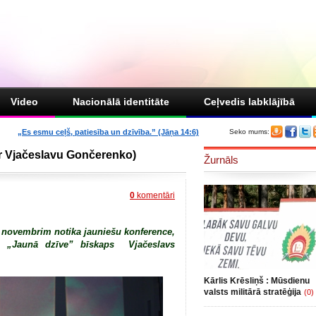
Video
Nacionālā identitāte
Ceļvedis labklājībā
„Es esmu ceļš, patiesība un dzīvība.” (Jāņa 14:6)
Seko mums:
 ar Vjačeslavu Gončerenko)
Žurnāls
0
komentāri
0 novembrim notika jauniešu konference,
zes „Jaunā dzīve” bīskaps Vjačeslavs
Kārlis Krēsliņš : Mūsdienu
valsts militārā stratēģija
(0)