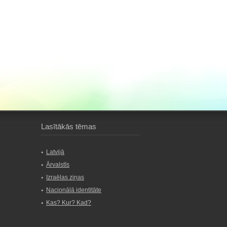
Lasītākās tēmas
Latvijā
Ārvalstīs
Izraēlas ziņas
Nacionālā identitāte
Kas? Kur? Kad?