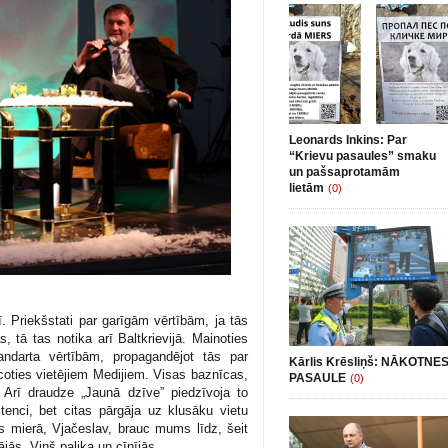
Leonards Inkins: Par
“Krievu pasaules” smaku
un pašsaprotamām
lietām
(0)
riekšstati par garīgām vērtībām, ja tās
as, tā tas notika arī Baltkrievijā. Mainoties
tandarta vērtībām, propagandējot tās par
Kārlis Krēsliņš: NĀKOTNE
oties vietējiem Medijiem. Visas baznīcas,
PASAULE
(0)
. Arī draudze „Jaunā dzīve” piedzīvoja to
enci, bet citas pārgāja uz klusāku vietu
ies mierā, Vjačeslav, brauc mums līdz, šeit
ājās.
Viņš palika un cīnījās.