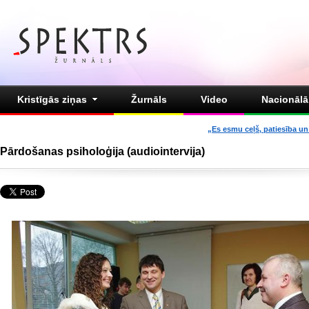
Kristīgās ziņas
Žurnāls
Video
Nacionālā 
„Es esmu ceļš, patiesība un 
Pārdošanas psiholoģija (audiointervija)