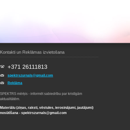
Kontakti un Reklāmas izvietošana
+371 26111813
spektrszurnals@gmail.com
Reklāma
SPEKTRS mērķis - informēt sabiedrību par kristīgām
aktualitātēm.
Materiālu (ziņas, raksti, vēstules, ierosinājumi, jautājumi)
nosūtīšana -
spektrszurnals@gmail.com