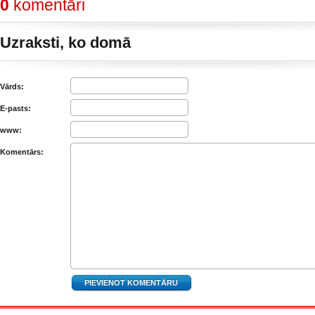
0
komentāri
Uzraksti, ko domā
Vārds:
E-pasts:
www:
Komentārs: