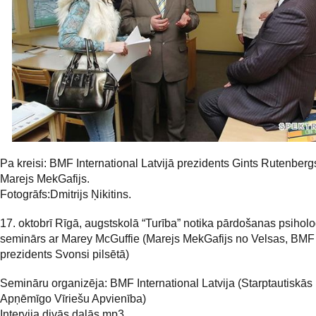
Pa kreisi: BMF International Latvijā prezidents Gints Rutenbergs
Marejs MekGafijs.
Fotogrāfs:Dmitrijs Ņikitins.
17. oktobrī Rīgā, augstskolā “Turība” notika pārdošanas psiholo
seminārs ar Marey McGuffie (Marejs MekGafijs no Velsas, BMF
prezidents Svonsi pilsētā)
Semināru organizēja: BMF International Latvija (Starptautiskās 
Apņēmīgo Vīriešu Apvienība)
Intervija divās daļās mp3