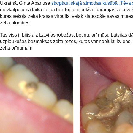
Ukrainā, Ginta Abariusa
starptautiskajā atmodas kustībā „Tēva 
dievkalpojuma laikā, telpā bez logiem pēkšņi parādījās vēja vē
kuras sekoja zelta krāsas virpulis, vēlāk klātesošie savās mutēs
zelta blombes.
Tas viss ir bijis aiz Latvijas robežas, bet nu, arī mūsu Latvijas dā
uzplaukušas bezmaksas zelta rozes, kuras var noplūkt ikviens, k
zelta brīnumam.