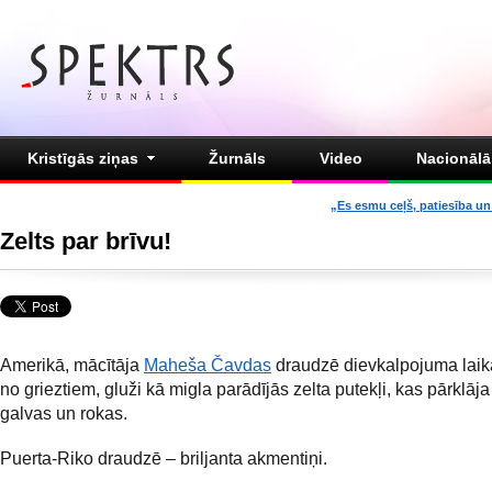
Kristīgās ziņas
Žurnāls
Video
Nacionālā 
„Es esmu ceļš, patiesība un 
Zelts par brīvu!
Amerikā, mācītāja
Maheša Čavdas
draudzē dievkalpojuma laik
no grieztiem, gluži kā migla parādījās zelta putekļi, kas pārklāj
galvas un rokas.
Puerta-Riko draudzē – briljanta akmentiņi.