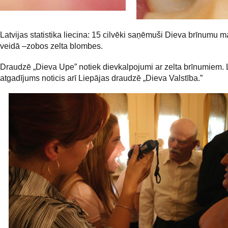
Latvijas statistika liecina: 15 cilvēki saņēmuši Dieva brīnumu m
veidā –zobos zelta blombes.
Draudzē „Dieva Upe”
notiek dievkalpojumi ar zelta brīnumiem. 
atgadījums noticis arī Liepājas draudzē „Dieva Valstība.”