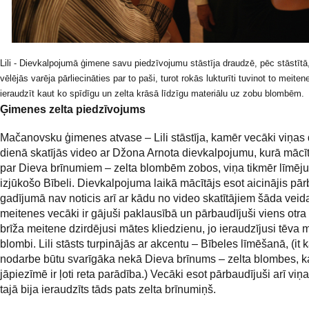
Lili -
Dievkalpojumā ģimene savu piedzīvojumu stāstīja draudzē, pēc stāstītā, 
vēlējās varēja pārliecināties par to paši, turot rokās lukturīti tuvinot to meite
ieraudzīt kaut ko spīdīgu un zelta krāsā līdzīgu materiālu uz zobu blombēm.
Ģimenes zelta piedzīvojums
Mačanovsku ģimenes atvase – Lili stāstīja, kamēr vecāki viņa
dienā skatījās video ar Džona Arnota dievkalpojumu, kurā mācīt
par Dieva brīnumiem – zelta blombēm zobos, viņa tikmēr līmēju
izjūkošo Bībeli. Dievkalpojuma laikā mācītājs esot aicinājis pār
gadījumā nav noticis arī ar kādu no video skatītājiem šāda veid
meitenes vecāki ir gājuši paklausībā un pārbaudījuši viens otra
brīža meitene dzirdējusi mātes kliedzienu, jo ieraudzījusi tēva 
blombi. Lili stāsts turpinājās ar akcentu – Bībeles līmēšanā, (it k
nodarbe būtu svarīgāka nekā Dieva brīnums – zelta blombes, k
jāpiezīmē ir ļoti reta parādība.) Vecāki esot pārbaudījuši arī viņ
tajā bija ieraudzīts tāds pats zelta brīnumiņš.