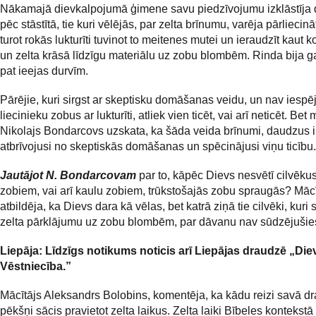
Nākamajā dievkalpojumā ģimene savu piedzīvojumu izklāstīja 
pēc stāstītā, tie kuri vēlējās, par zelta brīnumu, varēja pārliecinā
turot rokās lukturīti tuvinot to meitenes mutei un ieraudzīt kaut k
un zelta krāsā līdzīgu materiālu uz zobu blombēm. Rinda bija ga
pat ieejas durvīm.
Pārējie, kuri sirgst ar skeptisku domāšanas veidu, un nav iespēj
liecinieku zobus ar lukturīti, atliek vien ticēt, vai arī neticēt. Bet 
Nikolajs Bondarcovs uzskata, ka šāda veida brīnumi, daudzus i
atbrīvojusi no skeptiskās domāšanas un spēcinājusi viņu ticību.
Jautājot N. Bondarcovam
par to, kāpēc Dievs nesvētī cilvēkus
zobiem, vai arī kaulu zobiem, trūkstošajās zobu spraugās? Mācī
atbildēja, ka Dievs dara kā vēlas, bet katrā ziņā tie cilvēki, kur
zelta pārklājumu uz zobu blombēm, par dāvanu nav sūdzējušie
Liepāja: Līdzīgs notikums noticis arī Liepājas draudzē „Die
Vēstniecība.”
Mācītājs Aleksandrs Bolobins, komentēja, ka kādu reizi savā d
pēkšņi sācis pravietot zelta laikus. Zelta laiki Bībeles kontekst