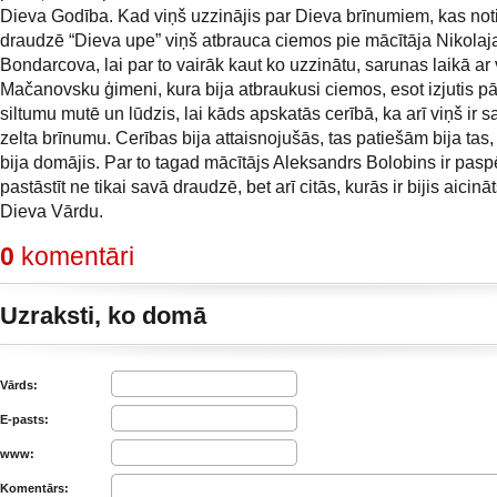
Dieva Godība. Kad viņš uzzinājis par Dieva brīnumiem, kas not
draudzē “Dieva upe” viņš atbrauca ciemos pie mācītāja Nikolaj
Bondarcova, lai par to vairāk kaut ko uzzinātu, sarunas laikā ar
Mačanovsku ģimeni, kura bija atbraukusi ciemos, esot izjutis p
siltumu mutē un lūdzis, lai kāds apskatās cerībā, ka arī viņš ir 
zelta brīnumu. Cerības bija attaisnojušās, tas patiešām bija tas,
bija domājis. Par to tagad mācītājs Aleksandrs Bolobins ir pasp
pastāstīt ne tikai savā draudzē, bet arī citās, kurās ir bijis aicinā
Dieva Vārdu.
0
komentāri
Uzraksti, ko domā
Vārds:
E-pasts:
www:
Komentārs: