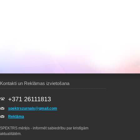
Kontakti un Reklāmas izvietošana
+371 26111813
spektrszurnals@gmail.com
Reklāma
SPEKTRS mērķis - informēt sabiedrību par kristīgām
aktualitātēm.