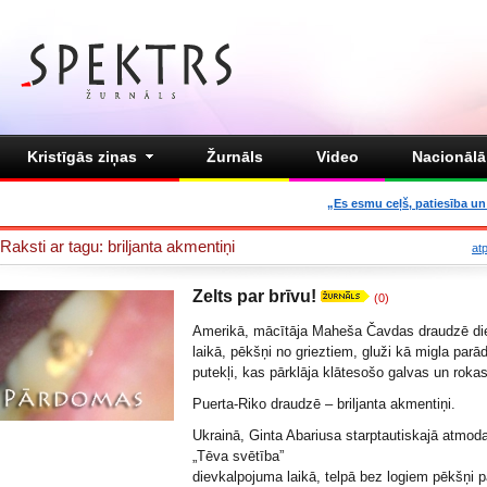
Kristīgās ziņas
Žurnāls
Video
Nacionālā 
„Es esmu ceļš, patiesība un 
Raksti ar tagu: briljanta akmentiņi
at
Zelts par brīvu!
(0)
Amerikā, mācītāja
Maheša Čavdas
draudzē di
laikā, pēkšņi no grieztiem, gluži kā migla parād
putekļi, kas pārklāja klātesošo galvas un rokas
Puerta-Riko draudzē – briljanta akmentiņi.
Ukrainā, Ginta Abariusa
starptautiskajā atmod
„Tēva svētība”
dievkalpojuma laikā, telpā bez logiem pēkšņi p