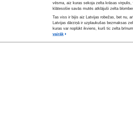
vēsma, aiz kuras sekoja zelta krāsas virpulis,
klātesošie savās mutēs atklājuši zelta blombe
Tas viss ir bijis aiz Latvijas robežas, bet nu, 
Latvijas dārziņā ir uzplaukušas bezmaksas zel
kuras var noplūkt ikviens, kurš tic zelta brīn
vairāk