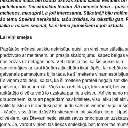
nestāvētu malā, bet daudz aktīvāk sūtītu savas vēstules un
pieteikumus Tev aktuālām tēmām. Šā mēneša tēma – puiši 
meitenes, manuprāt, ir ļoti interesanta. Sākotnēji biju nolēm
šo tēmu Spektrā nerakstīšu, taču izrādās, ka rakstīšu gan. 
laikā ir nācies secināt, ka šī tēma jauniešiem ir ļoti aktuāla.
Lai viņi smejas
Pagājušo mēnesi satiktu nekristīgu puisi, un viņš man stāstīja 
piedzīvoto ar meitenēm, un prasīja skaidrojumu, kāpēc beigās v
noslēdzās uz nelāgas nots. Vēl izbrīnīja tas, ka šis puisis bija
samierinājies ar kaut kādām attiecībām tikai tāpēc, lai nebūtu v
galvenais pamatojums bijis tāds, ka šī meitene viņam esot bijusi
Es viņam atbildēju, ka tas, ka šī meitene paralēli negāja satiktie
puišiem, ir tikai normāli. Viņš man iebilda, jā, tev varbūt, bet vi
apkārtējo cilvēku vidū to uzskata par lielu ekstru. Arī viena no
draudzenēm, kura arī pagaidām nav kristiete, visu laiku ļoti aktī
satikt to īsto un ir apēdusi pāris pudu sāls un vienmēr viņai ir š
– kāpēc, viss tā beidzās? Kristiešiem ir ļoti svarīgi citiem, it īpaš
cilvēkiem, kas Dievam netic, stāstīt savus principus un uzskatus
jomā. Jā, varbūt viņiem tas liekas smieklīgi, bet, tomēr tas mums