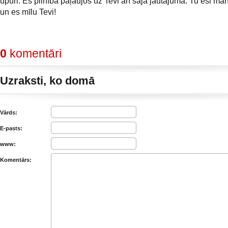
upuri. Es pilnībā paļaujos uz Tevi arī šajā jautājumā. Tu esi ma
un es mīlu Tevi!
0
komentāri
Uzraksti, ko domā
Vārds:
E-pasts:
www:
Komentārs: