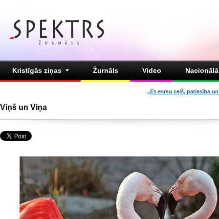
Kristīgās ziņas
Žurnāls
Video
Nacionālā 
„Es esmu ceļš, patiesība un 
Viņš un Viņa