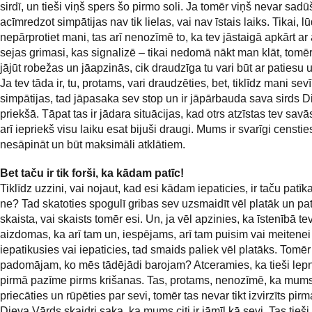
sirdī, un tieši viņš spers šo pirmo soli. Ja tomēr viņš nevar sadū
acīmredzot simpātijas nav tik lielas, vai nav īstais laiks. Tikai, l
nepārprotiet mani, tas arī nenozīmē to, ka tev jāstaigā apkārt ar
sejas grimasi, kas signalizē – tikai nedomā nākt man klāt, tomēr 
jājūt robežas un jāapzinās, cik draudzīga tu vari būt ar patiesu un
Ja tev tāda ir, tu, protams, vari draudzēties, bet, tiklīdz mani sevī
simpātijas, tad jāpasaka sev stop un ir jāpārbauda sava sirds D
priekšā. Tāpat tas ir jādara situācijas, kad otrs atzīstas tev savās
arī iepriekš visu laiku esat bijuši draugi. Mums ir svarīgi censtie
nesāpināt un būt maksimāli atklātiem.
Bet taču ir tik forši, ka kādam patīc!
Tiklīdz uzzini, vai nojaut, kad esi kādam iepaticies, ir taču patīk
ne? Tad skatoties spogulī gribas sev uzsmaidīt vēl platāk un pate
skaista, vai skaists tomēr esi. Un, ja vēl apzinies, ka īstenībā tev
aizdomas, ka arī tam un, iespējams, arī tam puisim vai meitenei
iepatikusies vai iepaticies, tad smaids paliek vēl platāks. Tomēr
padomājam, ko mēs tādējādi barojam? Atceramies, ka tieši lepn
pirmā pazīme pirms krišanas. Tas, protams, nenozīmē, ka mum
priecāties un rūpēties par sevi, tomēr tas nevar tikt izvirzīts pir
Dieva Vārds skaidri saka, ka mums citi ir jāmīl kā sevi. Tas tieši 