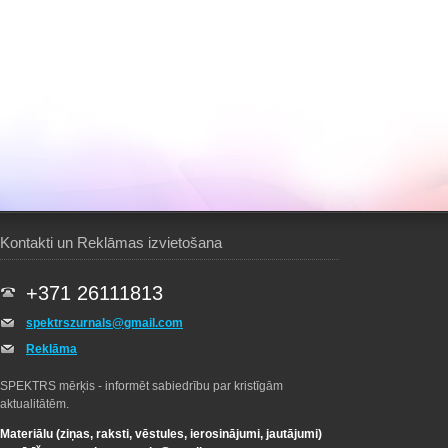
Kontakti un Reklāmas izvietošana
+371 26111813
spektrszurnals@gmail.com
Reklāma
SPEKTRS mērķis - informēt sabiedrību par kristīgām
aktualitātēm.
Materiālu (ziņas, raksti, vēstules, ierosinājumi, jautājumi)