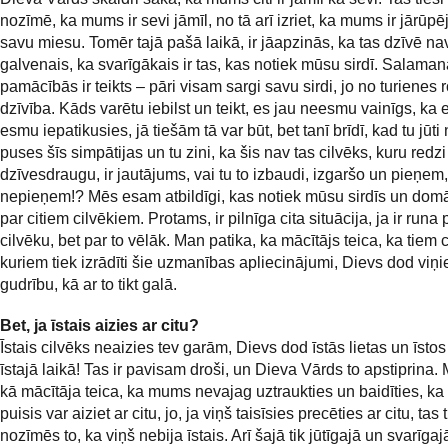
nozīmē, ka mums ir sevi jāmīl, no tā arī izriet, ka mums ir jārūpē
savu miesu. Tomēr tajā pašā laikā, ir jāapzinās, ka tas dzīvē na
galvenais, ka svarīgākais ir tas, kas notiek mūsu sirdī. Salaman
pamācībās ir teikts – pāri visam sargi savu sirdi, jo no turienes 
dzīvība. Kāds varētu iebilst un teikt, es jau neesmu vainīgs, ka
esmu iepatikusies, jā tiešām tā var būt, bet tanī brīdī, kad tu jūti
puses šīs simpātijas un tu zini, ka šis nav tas cilvēks, kuru redz
dzīvesdraugu, ir jautājums, vai tu to izbaudi, izgaršo un pieņem, 
nepieņem!? Mēs esam atbildīgi, kas notiek mūsu sirdīs un domā
par citiem cilvēkiem. Protams, ir pilnīga cita situācija, ja ir runa 
cilvēku, bet par to vēlāk. Man patika, ka mācītājs teica, ka tiem 
kuriem tiek izrādīti šie uzmanības apliecinājumi, Dievs dod viņ
gudrību, kā ar to tikt galā.
Bet, ja īstais aizies ar citu?
Īstais cilvēks neaizies tev garām, Dievs dod īstās lietas un īstos
īstajā laikā! Tas ir pavisam droši, un Dieva Vārds to apstiprina.
kā mācītāja teica, ka mums nevajag uztraukties un baidīties, k
puisis var aiziet ar citu, jo, ja viņš taisīsies precēties ar citu, tas t
nozīmēs to, ka viņš nebija īstais. Arī šajā tik jūtīgajā un svarīgaj