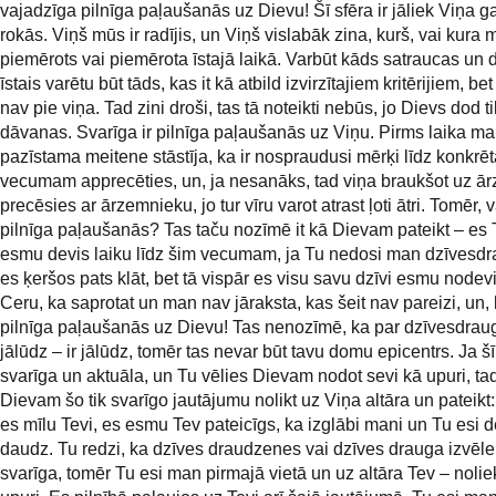
vajadzīga pilnīga paļaušanās uz Dievu! Šī sfēra ir jāliek Viņa g
rokās. Viņš mūs ir radījis, un Viņš vislabāk zina, kurš, vai kura 
piemērots vai piemērota īstajā laikā. Varbūt kāds satraucas un
īstais varētu būt tāds, kas it kā atbild izvirzītajiem kritērijiem, bet 
nav pie viņa. Tad zini droši, tas tā noteikti nebūs, jo Dievs dod t
dāvanas. Svarīga ir pilnīga paļaušanās uz Viņu. Pirms laika m
pazīstama meitene stāstīja, ka ir nospraudusi mērķi līdz konkrē
vecumam apprecēties, un, ja nesanāks, tad viņa braukšot uz 
precēsies ar ārzemnieku, jo tur vīru varot atrast ļoti ātri. Tomēr, va
pilnīga paļaušanās? Tas taču nozīmē it kā Dievam pateikt – es 
esmu devis laiku līdz šim vecumam, ja Tu nedosi man dzīvesdr
es ķeršos pats klāt, bet tā vispār es visu savu dzīvi esmu nodev
Ceru, ka saprotat un man nav jāraksta, kas šeit nav pareizi, un
pilnīga paļaušanās uz Dievu! Tas nenozīmē, ka par dzīvesdrau
jālūdz – ir jālūdz, tomēr tas nevar būt tavu domu epicentrs. Ja šī
svarīga un aktuāla, un Tu vēlies Dievam nodot sevi kā upuri, tad
Dievam šo tik svarīgo jautājumu nolikt uz Viņa altāra un pateikt
es mīlu Tevi, es esmu Tev pateicīgs, ka izglābi mani un Tu esi de
daudz. Tu redzi, ka dzīves draudzenes vai dzīves drauga izvēle 
svarīga, tomēr Tu esi man pirmajā vietā un uz altāra Tev – nolie