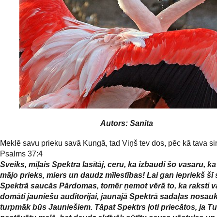
Autors: Sanita
Meklē savu prieku savā Kungā, tad Viņš tev dos, pēc kā tava sir
Psalms 37:4
Sveiks, mīļais Spektra lasītāj, ceru, ka izbaudi šo vasaru, ka
mājo prieks, miers un daudz mīlestības! Lai gan iepriekš šī
Spektrā saucās Pārdomas, tomēr ņemot vērā to, ka raksti v
domāti jauniešu auditorijai, jaunajā Spektrā sadaļas nosa
turpmāk būs Jauniešiem. Tāpat Spektrs ļoti priecātos, ja Tu