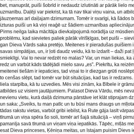
bet, manuprāt, puiši šobrīd ir nedaudz izlutināti ar pārāk lielo m
uzmanību. Daļēji var piekrist, ka tā nav tikai viņu vaina, un atbild
jāuzņemas arī daiļajam dzimumam. Tomēr ir svarīgi, kā šādos b
izturas puiši un kā viņi reaģē uz šādiem uzmanības apliecināj
Pirms neilga laika mācītāja dievkalpojumā norādīja uz mūsdienu
problēmu, kad sievietes paliek pārāk vīrišķīgas, bet puiši – sieviš
gan Dieva Vārds saka pretējo. Meitenes ir pieradušas puišiem i
savas simpātijas, un, ir ļoti daudz veidu, kā to izdarīt – daži pat ļ
smieklīgi. Vai to nevar redzēt no malas? Var, un man liekas, ka a
redz un varbūt kāds tādējādi mielo savu „es”. Piekrītu, ka reizēm
meitenei tiešām ir iepaticies, tad viņai to ir diezgan grūti noslēpt,
to cenšas slēpt, tad tomēr var būt situācijas, kad tas ir redzams.
liela starpība, kā tu uzvedies. Mēs visi zinām, ka Bībele ir grāma
atbildes uz visiem jautājumiem. Palasot Dieva Vārdu, mēs neva
nevienu vietu, kurā daiļā dzimuma pārstāve iet klāt stiprajam
un saka: „Sveiks, tu man patīc un tu būsi mans draugs un mīļota
tādas rakstu vietas, varbūt gribi iebilst, ka Rute gāja lasīt vārp
tīrumā un viņa spēra šo soli, tomēr arī šajā situācijā – viņš pirm
pamanīja savā tīrumā un viņam viņa iepatikās. Tāpēc, mīļās mei
esat Dieva princeses, Ķēniņa meitas, un īstajam puisim Dievs ie