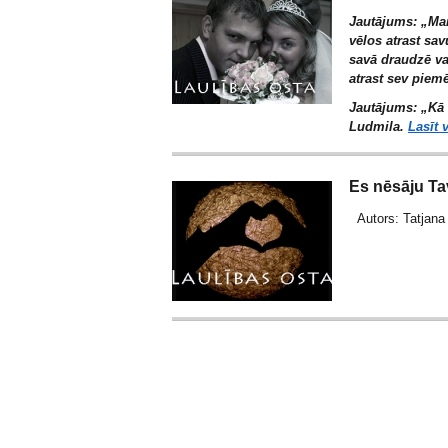
Jautājums: „Man
vēlos atrast sav
savā draudzē vai
atrast sev piemē
Jautājums: „Kā i
Ludmila.
Lasīt 
Es nēsāju Ta
Autors: Tatjan