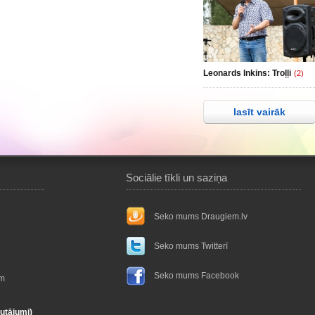
Leonards Inkins: Troļļi
(2)
lasīt vairāk
Sociālie tīkli un saziņa
Seko mums Draugiem.lv
Seko mums Twitterī
Seko mums Facebook
ām
autājumi)