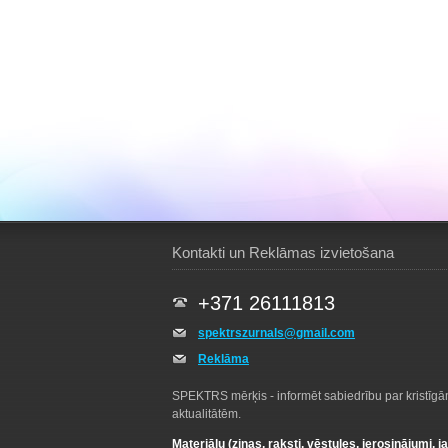
Kontakti un Reklāmas izvietošana
+371 26111813
spektrszurnals@gmail.com
Reklāma
SPEKTRS mērķis - informēt sabiedrību par kristīg
aktualitātēm.
Materiālu (ziņas, raksti, vēstules, ierosinājumi, j