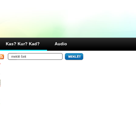
Kas? Kur? Kad?
Audio