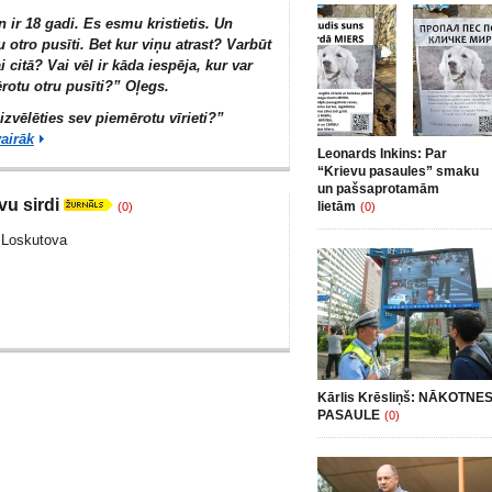
 ir 18 gadi. Es esmu kristietis. Un
u otro pusīti. Bet kur viņu atrast? Varbūt
 citā? Vai vēl ir kāda iespēja, kur var
rotu otru pusīti?” Oļegs.
zvēlēties sev piemērotu vīrieti?”
vairāk
Leonards Inkins: Par
“Krievu pasaules” smaku
un pašsaprotamām
vu sirdi
lietām
(0)
(0)
a Loskutova
Kārlis Krēsliņš: NĀKOTNE
PASAULE
(0)