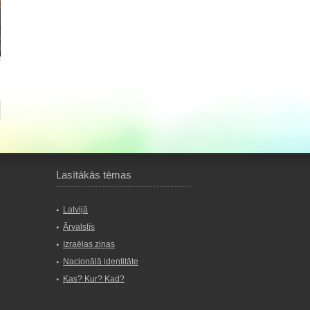
Lasītākās tēmas
Latvijā
Ārvalstīs
Izraēlas ziņas
Nacionālā identitāte
Kas? Kur? Kad?