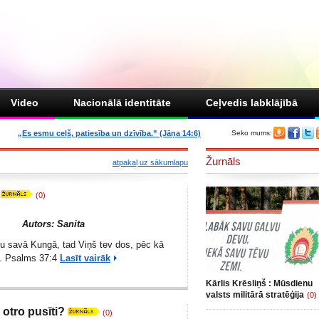
Video
Nacionālā identitāte
Ceļvedis labklājībā
„Es esmu ceļš, patiesība un dzīvība.” (Jāņa 14:6)
Seko mums:
Žurnāls
atpakaļ uz sākumlapu
(0)
Autors: Sanita
u savā Kungā, tad Viņš tev dos, pēc kā
as. Psalms 37:4
Lasīt vairāk
Kārlis Krēsliņš : Mūsdienu
valsts militārā stratēģija
(0)
 otro pusīti?
(0)