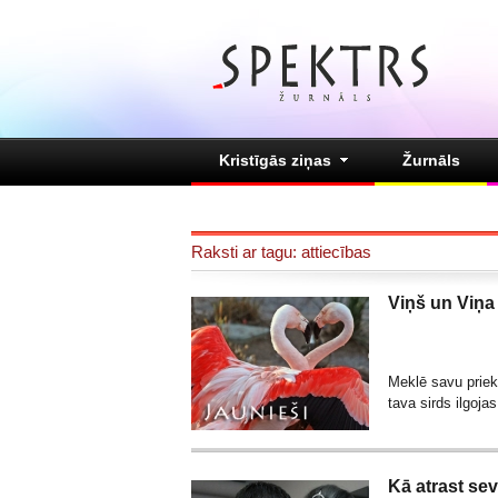
Kristīgās ziņas
Žurnāls
Raksti ar tagu: attiecības
Viņš un Viņa
Meklē savu priek
tava sirds ilgoj
Kā atrast sev