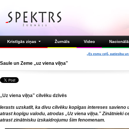
Kristīgās ziņas
Žurnāls
Video
Nacionālā 
„Es esmu ceļš, patiesība un 
Saule un Zeme „uz viena viļņa”
„Uz viena viļņa” cilvēku dzīvēs
Ierasts uzskatīt, ka divu cilvēku kopīgas intereses savieno 
atrast kopīgu valodu, atrodas „Uz viena viļņa.” Zinātnieki c
atrast zinātnisku izskaidrojumu šim fenomenam.