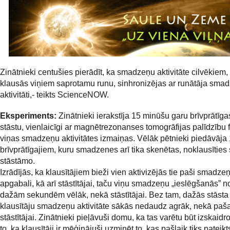
Zinātnieki centušies pierādīt, ka smadzeņu aktivitāte cilvēkiem, 
klausās viņiem saprotamu runu, sinhronizējas ar runātāja sma
aktivitāti,- teikts ScienceNOW.
Eksperiments:
Zinātnieki ierakstīja 15 minūšu garu brīvprātīga
stāstu, vienlaicīgi ar magnētrezonanses tomogrāfijas palīdzību f
viņas smadzeņu aktivitātes izmaiņas. Vēlāk pētnieki piedāvāja
brīvprātīgajiem, kuru smadzenes arī tika skenētas, noklausīties 
stāstāmo.
Izrādījās, ka klausītājiem bieži vien aktivizējās tie paši smadze
apgabali, kā arī stāstītājai, taču viņu smadzeņu „ieslēgšanās” n
dažām sekundēm vēlāk, nekā stāstītājai. Bez tam, dažās stāsta 
klausītāju smadzeņu aktivitāte sākās nedaudz agrāk, nekā paša
stāstītājai. Zinātnieki pieļāvuši domu, ka tas varētu būt izskaidr
to, ka klausītāji ir mēģinājuši uzminēt to, kas pašlaik tiks pateikt