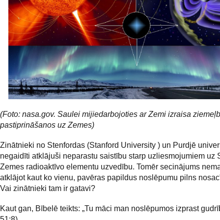
(Foto: nasa.gov. Saulei mijiedarbojoties ar Zemi izraisa zieme
pastiprināšanos uz Zemes)
Zinātnieki no Stenfordas (Stanford University ) un Purdjē univer
negaidīti atklājuši neparastu saistību starp uzliesmojumiem uz
Zemes radioaktīvo elementu uzvedību. Tomēr secinājums nema
atklājot kaut ko vienu, pavēras papildus noslēpumu pilns nosac
Vai zinātnieki tam ir gatavi?
Kaut gan, Bībelē teikts: „Tu māci man noslēpumos izprast gudrīb
51:8)