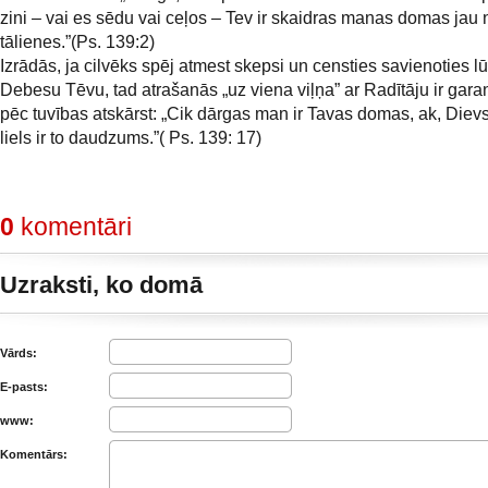
zini – vai es sēdu vai ceļos – Tev ir skaidras manas domas jau 
tālienes.”(Ps. 139:2)
Izrādās, ja cilvēks spēj atmest skepsi un censties savienoties l
Debesu Tēvu, tad atrašanās „uz viena viļņa” ar Radītāju ir garan
pēc tuvības atskārst: „Cik dārgas man ir Tavas domas, ak, Dievs
liels ir to daudzums.”( Ps. 139: 17)
0
komentāri
Uzraksti, ko domā
Vārds:
E-pasts:
www:
Komentārs: