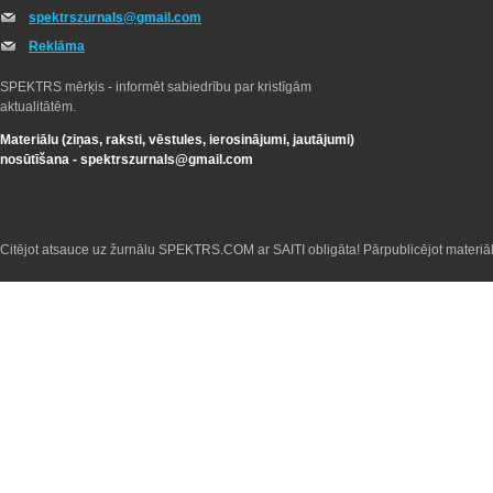
spektrszurnals@gmail.com
Reklāma
SPEKTRS mērķis - informēt sabiedrību par kristīgām
aktualitātēm.
Materiālu (ziņas, raksti, vēstules, ierosinājumi, jautājumi)
nosūtīšana -
spektrszurnals@gmail.com
Citējot atsauce uz žurnālu SPEKTRS.COM ar SAITI obligāta! Pārpublicējot materiā