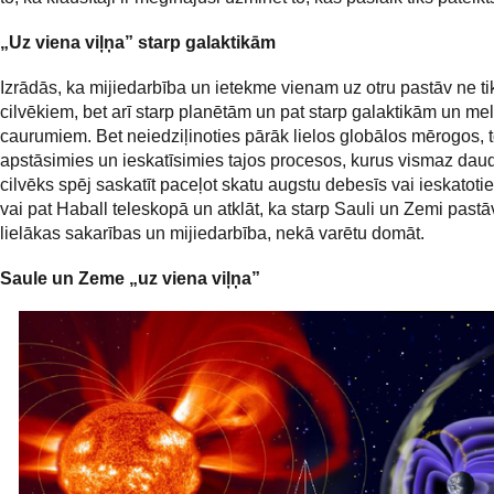
„Uz viena viļņa” starp galaktikām
Izrādās, ka mijiedarbība un ietekme vienam uz otru pastāv ne tik
cilvēkiem, bet arī starp planētām un pat starp galaktikām un me
caurumiem. Bet neiedziļinoties pārāk lielos globālos mērogos, 
apstāsimies un ieskatīsimies tajos procesos, kurus vismaz da
cilvēks spēj saskatīt paceļot skatu augstu debesīs vai ieskatoties
vai pat Haball teleskopā un atklāt, ka starp Sauli un Zemi past
lielākas sakarības un mijiedarbība, nekā varētu domāt.
Saule un Zeme „uz viena viļņa”