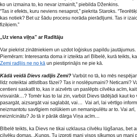
ko un izmaina to, ko nevar izmainīt,” piebilda Dženkins.
“Tas ir efekts, kuru neviens nesaprot,” piekrita Staroks. “Teorētiķ
kas notiek? Bet uz šādu procesu norāda pierādījumi. Tas ir iza
fiziķiem.”
„Uz viena viļņa” ar Radītāju
Var piekrist zinātniekiem un uzdot loģiskus papildu jautājumus.
Piemēram: Interesanta doma ir izteikta arī Bībelē, kurā teikts, k
Zemi radījis ne no kā
un piestiprinājis ne pie kā.
Kādā veidā Dievs radījis Zemi?
Varbūt no tā, ko mēs nespēja
līdz noteiktai attīstības fāzei? Tas ir noslēpumaini? Neticami? Va
centieni saskatīt to, kas ir aizvērts un paslēpts cilvēka acīm, kai
visvairāk…? Tomēr kas to lai zin, varbūt Dievs tādējādi kaut ko 
pasargāt, aizsargāt vai saglabāt, vai… Vai arī, lai vērtīgo infor
neizmantotu savtīgiem nolūkiem un nemanipulētu ar to. Vai arī, 
neiznīcinātu? Jo tā ir pārāk dārga Viņa acīm…
Bībelē teikts, ka Dievs ne tikai uzklausa cilvēku lūgšanas, bet a
cilvēku domas. „Kungs, Tu izproti mani visos sīkumos un mani p