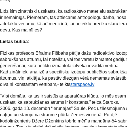
Līdz šim zinātniski uzskatīts, ka radioaktīvo materiālu sabrukš
ir nemainīgs. Piemēram, tas attiecams antropologu darbā, nosa
artefaktu vecumu, kā arī medicīnā, lai noteiktu precīzu staru ter
devu. Kas mainījies?
Lietas būtība:
Fizikas profesors Ēfraims Fišbahs pētīja dažu radioaktīvo izoto
sabrukšanas ātrumu, lai noteiktu, vai tos varētu izmantot gadīju
ģenerēšanai, kurā netiktu izmantota cilvēka ievadīta vērtība.
Kad zinātnieki analizēja specifisku izotopu publicētos sabrukš
ātrumus, viņi atklāja, ka pastāv diezgan vērā ņemamas svārstība
dīvaini konstantām vērtībām,- teikts
starspace.lv
“Visi domāja, ka tas ir saistīts ar aparatūras kļūdu, jo mēs esam
uzskatīt, ka sabrukšanas ātrums ir konstants,” teica Staroks.
2006. gada 13. decembrī “ierunājās” Saule. Pēc uzliesmojuma
daļiņu un starojuma straume plūda Zemes virzienā. Purdjē
kodolinženieris Džere Dženkins tobrīd mērīja mangāna-54 sab